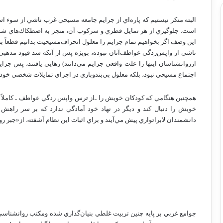
البته‌ منكر نيستيم‌ كه‌ پاره‌اي‌ از جرايم‌ جامعه‌ مسيحي‌ غرب‌ ناشي‌ از سوء ا
است‌. جلوگيري‌ از هر تمايل‌ فطري‌ و سركوب‌ آن‌، منجر به‌ اصطكاك‌هاي‌ شديدي‌م
اين‌ وصف‌ اگر بخواهيم‌ تمام‌ جرايم‌ را معلول‌ انحراف‌مسيحيت‌ بدانيم‌ قطعاً بر
ناشي‌ از واپس‌زدگي‌ عواطف‌آنان‌ نبوده‌، بويژه‌ پس‌ از آنكه‌ سد قيود مذهبي
ازروانشناسان‌ اينها را علت‌ واقعي‌ جرايم‌ مي‌دانند) رهايي‌ يافتند، پس‌ جرايمي‌
اجتماع‌ مسيحي‌ نبود، بلكه‌ معلول‌ بي‌بند
و
باري‌ در اجراي‌ تمايلات‌ شخصي‌ خودش
همچنين‌ هنگامي‌ كه‌ كودكان‌ خويش‌ را ـ
از ترس‌ واپس‌ زدگي‌ عواطف‌ ـ كاملاً 
خويش‌ را دنبال‌ كند و ديگر در نهاد خود آمادگي‌ ندارد كه‌ بر سر راهش‌ 
دانشمندان‌ لابراتواري‌ پيش‌ مي‌آيند و براي‌ اثبات‌ اين‌ نظام‌ آشفته‌، از«جبر رو
جوامع‌ غربي‌ بر پايه‌ چنين‌ تربيت‌ غلطي‌ بنيان‌گذاري‌ شده‌ ومكتب‌ روانشناسي‌ 