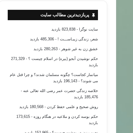
پربازدیدترین مطالب سایت
سایت نوگرا
- 823,838 بازدید
شعر، زندگی زیبـاســـت !
- 485,306 بازدید
عشق زن به غیر شوهر
- 280,263 بازدید
حکم نوشیدن آبجو (بیره) در اسلام چیست ؟
- 271,329
بازدید
میانمار کجاست؟ چگونه مسلمان شدند؟ و چرا قتل عام
می شوند؟
- 196,143 بازدید
خلاصه زندگی حضرت عمر رضی الله تعالی عنه
-
185,476 بازدید
روش صحیح و علمی حفظ کردن
- 180,568 بازدید
حکم بوسه کردن و ملاعبه در هنگام روزه
- 173,615
بازدید
نصیب زن در بهشت چیست؟
- 152,965 بازدید