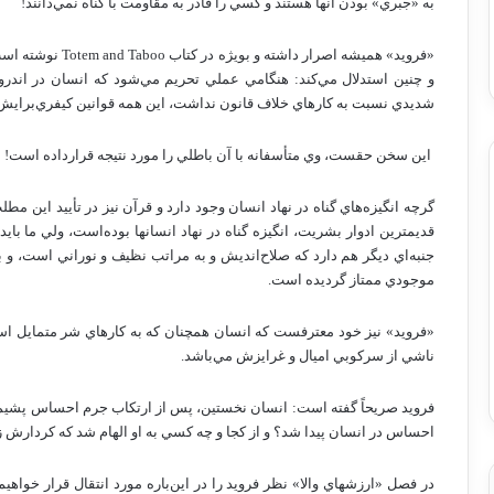
به‌ «جبري‌» بودن‌ آنها هستند و كسي‌ را قادر به‌ مقاومت‌ با گناه‌ نمي‌دانند!
«فرويد» هميشه‌ اصرار داشته‌ و بويژه‌ در كتاب‌
Totem and Taboo
نوشته‌ است‌
و چنين‌ استدلال‌ مي‌كند: هنگامي‌ عملي‌ تحريم‌ مي‌شود كه‌ انسان‌ در اندرون
شديدي‌ نسبت‌ به‌ كارهاي‌ خلاف‌ قانون‌ نداشت‌، اين‌ همه‌ قوانين‌ كيفري‌براي
اين‌ سخن‌ حقست‌، وي‌ متأسفانه‌ با آن‌ باطلي‌ را مورد نتيجه‌ قرارداده‌ است‌!
گرچه‌ انگيزه‌هاي‌ گناه‌ در نهاد انسان‌ وجود دارد و قرآن‌ نيز در تأييد اين‌ مطلب‌
قديمترين‌ ادوار بشريت‌، انگيزه‌ گناه‌ در نهاد انسانها بوده‌است‌، ولي‌ ما بايد 
جنبه‌اي‌ ديگر هم‌ دارد كه‌ صلاح‌انديش‌ و به‌ مراتب‌ نظيف‌ و نوراني‌ است‌، و 
موجودي‌ ممتاز گرديده‌ است‌.
«فرويد» نيز خود معترفست‌ كه‌ انسان‌ همچنان‌ كه‌ به‌ كارهاي‌ شر متمايل‌ است‌،
ناشي‌ از سركوبي‌ اميال‌ و غرايزش‌ مي‌باشد.
فرويد صريحاً گفته‌ است‌: انسان‌ نخستين‌، پس‌ از ارتكاب‌ جرم‌ احساس‌ پشيماني
احساس‌ در انسان‌ پيدا شد؟ و از كجا و چه‌ كسي‌ به‌ او الهام‌ شد كه‌ كردارش‌
در فصل‌ «ارزشهاي‌ والا» نظر فرويد را در اين‌باره‌ مورد انتقال‌ قرار خواهيم‌ د