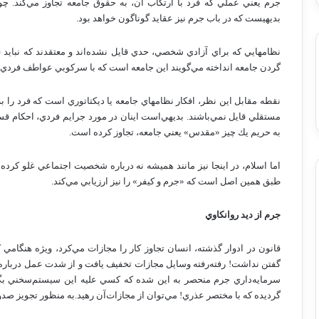
جرم‌ يعني‌ عملي‌ كه‌ فرد با ارتكاب‌ آن‌، به‌ حقوق‌ جامعه‌ تجاوز مي‌كند. چ
بديهيست‌ كه‌ در باب‌ جرم‌ نيز عقايد گوناگون‌ خواهد بود.
نظامهايي‌ كه‌ براي‌ آزادي‌ شخصي‌، حدي‌ قايل‌ نشده‌اند و معتقدند كه‌ نبايد ف
گردن‌ جامعه‌ انداخته‌ مي‌گويند اين‌ جامعه‌ است‌ كه‌ با سركوبي‌ عواطف‌ فردي‌ و
نقطه‌ مقابل‌ اين‌ نظر، افكار نظامهاي‌ جامعه‌ يا ديكتاتوري‌ است‌ كه‌ فرد را
مستقلي‌ قايل‌ نمي‌باشند. بديهي‌است‌ اينان‌ در مورد جرايم‌ فردي‌، احكام‌ قسا
به‌ حريم‌ يك‌ چيز «مقدس‌» يعني‌ جامعه‌، تجاوز كرده‌ است‌.
اما اسلام‌، در اينجا نيز مانند هميشه‌ نه‌ درباره‌ شخصيت‌ اجتماعي‌ غلو كرده
طبق‌ همين‌ اصل‌ است‌ كه‌ «جرم‌ و كيفر» را نيز ارزيابي‌ مي‌كند.
جرم‌ از ديد روانكاوي‌
قانون‌ در ادوار گذشته‌، انسان‌ تجاوز كار را مجازات‌ مي‌كرد، ويژه‌ هنگامي‌ 
گفتن‌ نداشت‌! رفته‌رفته‌ وسايل‌ مجازات‌ تخفيف‌ يافت‌ و از شدت‌ عمل‌ درباره‌
سرمايه‌داري‌ جرم‌ منحصر به‌ اين‌ شده‌ كه‌ كسي‌ عليه‌ اين‌ سيستم‌سخني‌ بگ
گرديده‌ كه‌ با مختصر عذري‌! مي‌توان‌ از مجازات‌آن‌ رهيد.به‌ منظور تجويز صدور