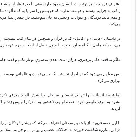
اعتراف‌ فرويد به‌ هر ترتيب‌ در انسان‌ وجود دارد، يعني‌ با صرفنظر از منشاء پ
راقب‌ به‌ جرايم‌ نيستند و دوست‌ ندارند كه‌ خويشتن‌ را سراپا به‌ گناه‌ آلوده‌سا
و همه‌ مانند درندگان‌ و حيوانات‌ وحشي‌ به‌ جان‌ هم‌بيفتد، باز جمعي‌ پيدا مي‌شو
مي‌كنند.
در داستان‌ «هابيل‌» و «قابيل‌» كه‌ در قرآن‌ و همچنين‌ در تمام‌ كتب‌ مقدسه‌ از ا
مي‌بينيم‌ كه‌ هابيل‌ با گناه‌ تجاوز، خود بيالود وي‌ قابيل‌ از ارتكاب‌ جرم‌ خودداري
«اگر به‌ قصد جانم‌ برخيزي‌، هرگز دست‌ تعدي‌ به‌ سوي‌ تو باز نكنم‌ و قصد جان
پس‌ معلوم‌ مي‌شود كه‌ در ادوار نخستين‌ كه‌ بسي‌ تاريك‌ و ظلماني‌ بوده‌، باز
بيزاري‌ مي‌كرد.
اما فرويد انسانيت‌ را تنها در نخستين‌ مراحل‌ پيدايشش‌ آلوده‌ معرفي‌ نكرده‌
نشود به‌ موقع‌ طبيعي‌ خود، عقده‌ اوديپ‌ (عشق‌ به‌ مادر) را واپس‌ زند و اخل
گرديد.
با اين‌ همه‌، فرويد باز با همين‌ سخنان‌ اعتراف‌ مي‌كند كه‌ بيشتر كودكان‌ از راه
در اين‌ مبارزه‌ شكست‌ خورده‌ به‌ اختلالات‌ عصبي‌ و رواني‌… و جرايم‌ مبتلا مي