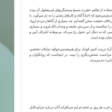
ستفاده‌ از تعاليم‌ حضرت‌ مسيح‌ وستمگريهاي‌ غيرمعقول‌ آن‌ بوده‌
ي‌شود كه‌ احياناً گناه‌ و كارهاي‌ زشتي‌ را به‌ بار مي‌آورد. با
خلاف‌ حقيقت‌ سخن‌ گفته‌ايم‌. چه‌ بسياري‌ از گناهان‌ مردم‌ اروپا،
‌ را شكستند و از سرزنش‌ جامعه‌ و وجدان‌ (كه‌ فرويد و بسياري‌
 كه‌ به‌ دنبال‌ اين‌ تحول‌ رخ‌ مي‌داد، مربوط‌به‌ انحراف‌ آيين‌ و
ان‌ بوده‌ است‌.
آزاد تربيت‌ كنيم‌، كودك‌ براي‌ هميشه‌مي‌خواهد تمايلات‌ شخصي‌
مزاحمت‌ شخص‌ديگري‌ را ببيند. در اينجاست‌ كه‌ روانكاوان‌ و
اني‌» دم‌ مي‌زنند.
غرب‌ هر روز بر حجم‌ جرايم‌ مي‌افزايد.آنان‌ درباره‌ جرايم‌ قايل‌