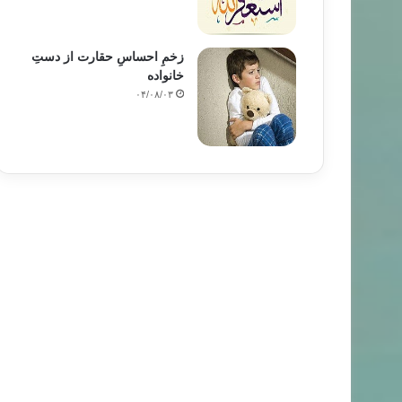
زخمِ احساسِ حقارت از دستِ
خانواده
۰۴/۰۸/۰۳