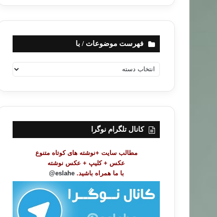
فهرست موضوعات / با
ف
ه
ر
س
ت
م
و
کانال تلگرام نوگرا
ض
و
مطالب سایت +نوشته های کوتاه متنوع
ع
عکس + کلیپ + عکس نوشته
ا
با ما همراه باشید.
eslahe@
ت
/
ب
ا