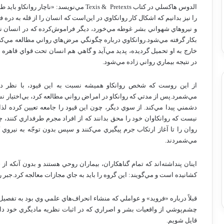
الدوس‌ هاكسلي‌ در كتاب‌
Pretexts
Texis &
مي‌نويسد: «ناچار روانكاو بايد طرف
را نيز بدانيم‌ كه‌ اشكال‌ كار روانكاوي‌ در اين‌است‌ كه‌ انسان‌ را از قله‌ به‌ دره
و نيروهاي‌ شهواني‌ بشر غوطه‌ مي‌خورد، ديگر فراموش‌كرده‌ كه‌ در انسان‌ نيرو
بكار گرفته‌ مي‌شود.روانكاوي‌ درباره‌ چگونگي‌ مرض‌هاي‌ رواني‌ مطالعه‌ مي‌كند
خارج‌ به‌ او تحميل‌ گرديده‌، پديد مي‌آيد و گاهي‌ هم‌ انسان‌ تحت‌ قواي‌ قاهر
در نتيجه‌ بيماري‌ رواني‌ زاده‌ مي‌شود.
از اين‌ روست‌ كه‌ شخص‌ روانكاو هميشه‌ نسبت‌ به‌ اين‌ قيود، با نظر دشم
مي‌شمرد.پس‌ از مدتي‌ كه‌ روانكاو در امراض‌ رواني‌ مطالعه‌ كرد، بي‌اختيار نس
دشمني‌ پيدا مي‌كند. از سوي‌ ديگر، چون‌ اين‌ قيود را جامعه‌ تعيين‌ كرده‌ لذا
نيست‌ كه‌ روانكاوان‌ خود را محق‌ بدانند كه‌ از افراد مجرم‌ طرفداري‌ كنند،
روان‌ را تا آغاز ارتكاب‌ جرم‌ پيگيري‌ مي‌كنند و سپس‌ بدون‌ توجّه‌ به‌ نيروي‌ 
مي‌شمردند.
اينان‌ پنداشته‌اند كه‌ تمام‌ گناهكاران‌، بيماران‌ روحي‌ هستند و بدون‌ آنكه‌ از
كشانيده‌ است‌ و مي‌گويند: اين‌ گروه‌ را بايد به‌ جاي‌ مجازات‌ معالجه‌ كرد.جبر روا
قبلاً درباره‌ «فرويد» و عواملي‌ كه‌ منشاء انحراف‌هاي‌ علمي‌ وي‌ بود به‌ تفصيل‌
چشم‌پوشي‌ از واقعيات‌ بشر و اصراري‌ كه‌ در اثبات‌ نظريه‌ ماديگري‌ خود داشت
قايل‌ شويم‌.