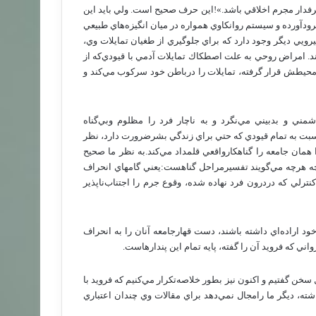
دار مجرم‌ اخلاقي‌ باشد.»!اين‌ حرف‌ صحيح‌ است‌. ولي‌ بايد اين‌
‌ فرودآورده‌ و سيستم‌ روانكاوي‌ همواره‌ در ميان‌ انگيزه‌هاي‌ طبيعي‌
يي‌ ديگر وجود دارد كه‌ براي‌ جلوگيري‌ از طغيان‌ تمايلات‌ وي‌،
. امراض‌ روحي‌ به‌ علت‌ اصطكاك‌ تمايلات‌ آدمي‌ با قيودي‌كه‌ از
ه‌ محيطش‌ قرار گرفته‌، تمايلات‌ را درباطن‌ خود سركوب‌ مي‌كند و
ني‌ و بدبيني‌ مي‌نگرد و به‌ ناچار فرد را مظلوم‌ وبي‌گناه‌
بت‌ به‌ تمام‌ قيودي‌ كه‌ حتي‌ براي‌ زندگي‌ بشرضرورت‌ دارد، نظر
 همان‌ جامعه‌ را گناهكارواقعي‌ قلمداد مي‌كند.به‌ نظر ما صحيح‌
 چه‌ هرچه‌ مي‌گويند تفسيرمراحل‌ گناهست‌:يعني‌ گامهاي‌ انحراف‌
كنترلي‌ كه‌ دردرون‌ فرد نهاده‌ شده‌، وقوع‌ جرم‌ را اجتناب‌ناپذير
 خود اراده‌اي‌ داشته‌ باشند، دست‌ قهارجامعه‌ آنان‌ را به‌ انحراف‌
ني‌ كه‌ فرويد آن‌ را گفته‌، پايه‌ تمام‌ اين‌ پندارهاست‌.
 سخن‌ گفتيم‌ و اكنون‌ نيز بطور خلاصه‌تكرار مي‌كنيم‌ كه‌ فرويد با
ه‌، ديگر ما رامجال‌ نمي‌دهد براي‌ مقالات‌ وي‌ چندان‌ اعتباري‌