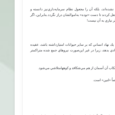
نشده‌اند، بلكه‌ آن‌ را مجعول‌ نظام‌ سرمايه‌داري‌نيز دانسته‌ و
ل‌ كردند تا دست‌ «توده‌» به‌اموالشان‌ دراز نگردد.بنابراين‌، اگر
 نيازي‌ به‌ آن‌ نيست‌!
 نهاد انساني‌ كه‌ بر ساير حيوانات‌ امتيازداشته‌ باشد، عقيده‌
زادي‌ بدهد، زيرا در غير اين‌صورت‌ نيروهاي‌ جمع‌ شده‌ متراكمتر
ارتكاب‌ آن‌ آسمان‌ از هم‌ مي‌شكافد و كوههامتلاشي‌ مي‌شود.
اً «لنين‌» است‌.