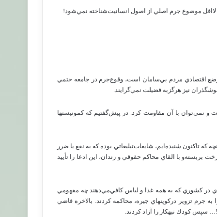
و لااقل‌ موضوع‌ جرم‌ اصلي‌ از اصول‌ انسانيت‌شناخته‌ نمي‌شود!
وضع‌ اقتصادي‌ مردم‌ بي‌سامان‌ است‌، وقوع‌جرم‌ در جامعه‌ حتمي‌
 خوشگذران‌ نيز هرگزبه‌ فضيلت‌ نمي‌گرايند.
‌ و نمي‌توان‌ با آن‌ مقاومت‌ كرد. در پيش‌گفتيم‌ كه‌ كمونيستها
كه‌ تاكنون‌ شنيده‌ايم‌، شايعات‌تبليغاتي‌ بوده‌ كه‌ به‌ نفع‌ يا ضرر
ت‌ بربسته‌و با القاي‌ محاكم‌ حقوقي‌ و زندان‌، اين‌ ادعا را تأييد
‌ در كشوري‌ كه‌ به‌ همه‌ غذا و لباس‌ كافي‌مي‌دهند چه‌ مفهومي‌
 به‌ جرم‌ تزوير دركوپنهاي‌ جيره‌، محاكمه‌ كردند. بالاخره‌ قاضي‌
!… سپس‌ كودك‌ تبهكار را آزاد كردند.