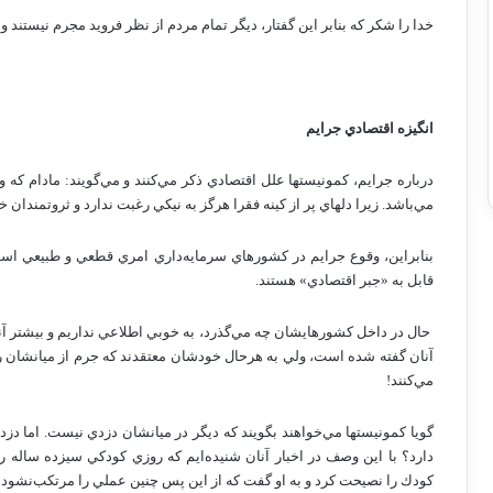
خدا را شكر كه‌ بنابر اين‌ گفتار، ديگر تمام‌ مردم‌ از نظر فرويد مجرم‌ نيستند 
انگيزه‌ اقتصادي‌ جرايم‌
درباره‌ جرايم‌، كمونيستها علل‌ اقتصادي‌ ذكر مي‌كنند و مي‌گويند: مادام‌ كه‌ 
مي‌باشد. زيرا دلهاي‌ پر از كينه‌ فقرا هرگز به‌ نيكي‌ رغبت‌ ندارد و ثروتمندان‌
بنابراين‌، وقوع‌ جرايم‌ در كشورهاي‌ سرمايه‌داري‌ امري‌ قطعي‌ و طبيعي‌ است
قابل‌ به‌ «جبر اقتصادي‌» هستند.
حال‌ در داخل‌ كشورهايشان‌ چه‌ مي‌گذرد، به‌ خوبي‌ اطلاعي‌ نداريم‌ و بيشتر آنچه‌ 
آنان‌ گفته‌ شده‌ است‌، ولي‌ به‌ هرحال‌ خودشان‌ معتقدند كه‌ جرم‌ از ميانشان‌ رخ
مي‌كنند!
گويا كمونيستها مي‌خواهند بگويند كه‌ ديگر در ميانشان‌ دزدي‌ نيست‌. اما دزدي
دارد؟ با اين‌ وصف‌ در اخبار آنان‌ شنيده‌ايم‌ كه‌ روزي‌ كودكي‌ سيزده‌ ساله‌ را
كودك‌ را نصيحت‌ كرد و به‌ او گفت‌ كه‌ از اين‌ پس‌ چنين‌ عملي‌ را مرتكب‌نشود