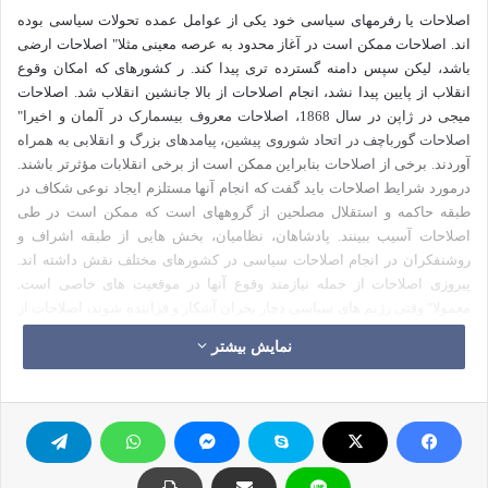
اصلاحات یا رفرمهای سیاسی خود یکی از عوامل عمده تحولات سیاسی بوده
اند. اصلاحات ممکن است در آغاز محدود به عرصه معینی مثلا" اصلاحات ارضی
باشد، لیکن سپس دامنه گسترده تری پیدا کند. ر کشورهای که امکان وقوع
انقلاب از پایین پیدا نشد، انجام اصلاحات از بالا جانشین انقلاب شد. اصلاحات
میجی در ژاپن در سال 1868، اصلاحات معروف بیسمارک در آلمان و اخیرا"
اصلاحات گورباچف در اتحاد شوروی پیشین، پیامدهای بزرگ و انقلابی به همراه
آوردند. برخی از اصلاحات بنابراین ممکن است از برخی انقلابات مؤثرتر باشند.
درمورد شرایط اصلاحات باید گفت که انجام آنها مستلزم ایجاد نوعی شکاف در
طبقه حاکمه و استقلال مصلحین از گروههای است که ممکن است در طی
اصلاحات آسیب ببینند. پادشاهان، نظامیان، بخش هایی از طبقه اشراف و
روشنفکران در انجام اصلاحات سیاسی در کشورهای مختلف نقش داشته اند.
پیروزی اصلاحات از جمله نیازمند وقوع آنها در موقعیت های خاصی است.
معمولا" وقتی رژیم های سیاسی دچار بحران آشکار و فزاینده شوند، اصلاحات از
موضع ضعف و در واکنش به بحران صورت می گیرد و به همین دلیل ممکن است
نمایش بیشتر
خود موجب تشدید بحران شود و اثر مطلوب را باقی نگذارد. برعکس وقتی
اصلاحات در موضع قدرت و پیش از بحران صورت گیرد، کارساز تر است. از حیث
نوع نظامی که اصلاحات در آن صورت می گیرد، رژیم های بسته و اقتدار طلب را
باید از رژیم های دموکراتیک جدا نمود. رژیم های اقتدار طلب از این حیث آسیب
پذیرند و ممکن است اندکی اصلاحات، کنترل رژیم ها را اندک اندک تضعیف کند و
به تشویق و تقویت مخالفان نظام و احتمالا" سرنگونی را فروپاشی آنان منجر