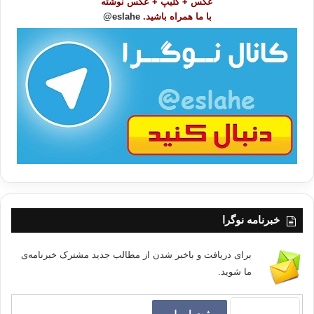
عکس + کلیپ + عکس نوشته
و
با ما همراه باشید.
eslahe@
ع
منبع: آموزش دانش سیاسی ( مبانی علم سیاست نظری و تأسیسی)
ا
ت
مؤلف: حسین بشیریه
/
ب
انتشارات: نگاه معاصر
ا
نوبت چاپ: چاپ سوم 1382 تهران
اصلاحات کودتا اصلاح انقلاب
خبرنامه نوگرا
کپی آدرس
برای دریافت و باخبر شدن از مطالب جدید مشترک خبرنامه‌ی
ما شوید.