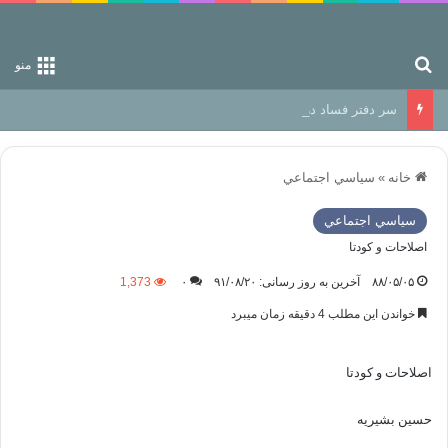
جستجو برای
منو
سر دفتر فساد در زمین‌، دوری وکناره‌گیری از راه خداست‌!
خانه
»
سياسي اجتماعي
سياسي اجتماعي
اصلاحات و کودتا
۸۸/۰۵/۰۵
آخرین به روز رسانی: ۹۱/۰۸/۲۰
۰
1,373
خواندن این مطلب 4 دقیقه زمان میبرد
اصلاحات و کودتا
حسین بشیریه