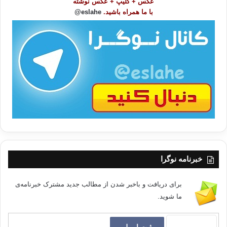
عکس + کلیپ + عکس نوشته
و
انجام چنین محاسباتی ابتدا چه کاری انجام می دهند؟ آن ها ابتدا به دانشگاه ها و
با ما همراه باشید.
eslahe@
ع
سایر اماکن فرهنگی می روند و اهتمام و تلاش جوانان آن جامعه را مورد بررسی
ا
قرار داده و در خصوص آرزوها و اهداف آن ها در زندگی، اطلاعات دقیقی را ثبت
ت
می نمایند و در پایان به عنوان مثال نتیجه می گیرند که این حکومت صد سال
/
بیشتر عمر نمی کند و سپس ساقط می شود، چرا؟ چون اهتمام و تلاش جوانان
ب
آن جامعه بسیار ناچیز و بی اهمیت بوده است؛ مثلا" نهایت همت و تلاش جوانان
ا
آن ها این بوده که دختران جوان را بشناسند و با آنان رابطه داشته باشند! و این
عادت در زمینه ی ایجاد تغییر و دگرگون نمودن جامعه هیچ اهمیتی ندارد و خداوند
هیچ تغییری در سرنوشت آن ها ایجاد نخواهد کرد، چرا که (إِنَّ اللّهَ لاَ يُغَيِّرُ مَا بِقَوْمٍ
حَتَّى يُغَيِّرُواْ مَا بِأَنْفُسِهِمْ )
[3]
. پس در این مهلت هیچ نهضت و حرکتی رخ نخواهد
داد.
پس ای جوانان عزیز، اکنون برخیزید و برای خود شعاری ارزشمند برگزیده و آن
را به جهانیان اعلام نمایید و بگویید که ما می توانیم تغییر ایجاد کنیم.
خبرنامه نوگرا
آیا می دانید آن چه که امروزه جامعه شناسان انجام می دهند، در هزار و چهار صد
برای دریافت و باخبر شدن از مطالب جدید مشترک خبرنامه‌ی
سال قبل هم انجام می شد؟! می پرسید چگونه؟ پس گوش کن! آیا می دانید که
ما شوید.
چگونه تمدن «اندلس اسلامی» سقوط کرد و به «اسپانیای کاتولیک»امروزی
مبدل گردید؟ مسلمانان هشتصد سال بر اندلس فرمانروایی کردند، اما چگونه
پرتقالی ها توانستند که مسلمانان را از اسپانیا بیرون برانند؟ در ابتدا آن ها پیش