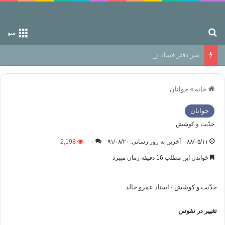
جستجو برای
منو
سر دفتر فساد در زمین‌، دوری وکناره‌گیری از راه خداست‌!
خانه
»
جوانان
جوانان
جدّیت و کوشش
۸۸/۰۵/۱۱
آخرین به روز رسانی: ۹۱/۰۸/۲۰
۰
2,198
خواندن این مطلب 16 دقیقه زمان میبرد
جدّیت و کوشش / استاد عمرو خالد
تغییر در نفوس