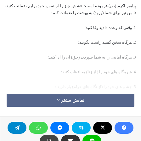
پیامبر اکرم (ص) فرموده است: «شش چیز را از نفس خود برایم ضمانت کنید،
تا من نیز برای شما (ورود) به بهشت را ضمانت کنم:
1. وقتی که وعده دادید وفا کنید؛
2. هرگاه سخن گفتید راست بگویید؛
3. هرگاه امانتی را به شما سپردند (حق) آن را ادا کنید؛
4. شرمگاه های خود را ( از زنا) محافظت کنید؛
5. چشم های خود را (از نگاه های حرام) باز دارید ؛
نمایش بیشتر
6. صله ی رحم را به جای آورید».
[1]
خواننده گرامی! این مسایل مربوط به تغییر نفوس هستند و منظور آن حضرت
این است که شما در خصوص آن شش مورد به من تعهد و تضمین بدهید تا من
هم ورود شما را به بهشت ضمانت کنم. یکی از صالحان سخنی بسیار مهم در
مورد این موضوع بیان نموده است :«ای مردم! اولین میدان مبارزه، نفس