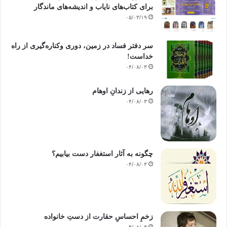
برای کتاب‌های نایاب و اندیشه‌های ماندگار
بی توجه اند، کم نیستند و بر ماست که خطر این مسأله را به دقت مورد توجه
۰۵/۰۳/۱۹
قرار دهیم.
عدم جدیت ناشی از چیست؟
سر دفتر فساد در زمین‌، دوری وکناره‌گیری از راه
خداست‌!
خواننده ی گرامی! جوانی که تمام سال را به بازی و سرگرمی های بیهوده
۰۴/۰۸/۰۳
مشغول می شود و هنگام امتحان تقلب و نیرنگ را به کار می گیرد، فردی جدی و
فعال محسوب نمی شود و چنین شیوه ای نهایت تنبلی و سستی و ضعف به شمار
رهایی از زندانِ اوهام
می رود؛ وقتی هم که به او بگویی چرا این چنین می کنی؟ در جواب می گوید:
۰۴/۰۸/۰۳
بیش از نیمی از فارغ التحصیلان دانشگاه ها در پیاده روها بیکار و سرگردان
هستند!
پس چگونه می توان به پیروزی و سرافرازی این چنین جامعه ای امیدوار بود؟!
چگونه به آثار استغفار دست بیابیم؟
معلمان و مدرسانی هم که در سطوح مختلف با کمک به دانش آموزان، آنان را
۰۴/۰۸/۰۳
می فریبند، نقشی بسیار مؤثر در تسریع این انحطاط و سقوط دارند؛ چرا که با
این کار نسلی تنبل، بی قید و سست عنصر را می پرورانند.
مسئولان هم خود در نوشتن تقلب و درآوردن آن به سر جلسه ی امتحان به
فرزندانشان کمک می کنند و می پرسند: آیا این امت به پیروزی و سربلندی
زخمِ احساسِ حقارت از دستِ خانواده
خواهید رسید؟ باید در جواب آن ها گفت: چگونه این امت به سربلندی و عزت
۰۴/۰۸/۰۳