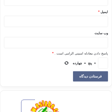
من از این که این کلمات را چنین صریح و بی پرده بیان می کنم پوزش می طلبم؛
ایمیل
*
اما این ها حقایقی هستند که در میان امت ما انتشار یافته اند و تا زمانی که در
وجود جوانان ما موجود باشند، ایجاد تغییر و اصلاح حال امت کاری بس دشوار
است.
وب‌ سایت
سستی و بی توجهی، پوچی و لوس بودن، سهل انگاری و لاابالی گری و عدم
تلاش و جدیت و … مترادف هایی برای کلمه ی مدنظر من هستند، ولی من از
تکرار آن ها احساس شرمندگی می کنم.
پاسخ دادن معادله امنیتی الزامی است .
*
بزرگ ترین سرمایه ی امت ما جوانان هستند
+
پنج
=
چهارده
ای جوانان امت اسلامی بیدار و آگاه باشید؛ اگر بپرسید که چرا ما را مورد خطاب
قرار می دهید؟ در جواب می گویم: امروز در جوامع شرقی تقریبا" جوانان هفتاد
درصد جمعیت را تشکیل می دهند، اما در غرب جوانان سی درصد جامعه را به
خود اختصاص داده اند؛ آیا می دانید مفهوم این تفاوت چیست؟ نشاط و
سرزندگی در قرن آینده مختص به جوامع اسلامی خواهد بود، چرا که ما بیشترین
تعداد جوانان و تحرک و پویایی را خواهیم داشت. اما آیا می دانید که ما از چه
چیزی نگرانیم؟ نگرانی ما از این است که آن 30 درصد غرب از این 70 درصد
جوانان ما فعال تر و جدی تر باشند. 70 درصد در مقابل 30 درصد، عدد بسیار