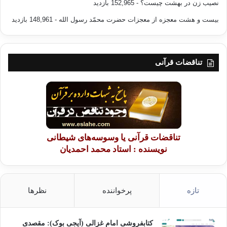
نصیب زن در بهشت چیست؟
- 152,965 بازدید
بیست و هشت معجزه از معجزات حضرت محمّد رسول الله
- 148,961 بازدید
نسبت دادن ‘گمراهی و گمراه گردانی به فارابی به دلیل تعلق خاطرش به
فلسفه یونانی و انتساب او به «اهل منطق»، تنها از سوی دانشمندان اهل سنت
نبود، بلکه بعضی پیروان تشیع نیز به رد فارابی و طرفداران فلسفه پرداختند.
چنانکه حسن بن موسی نوبختی خود کتابی در این باره تالیف کرد و عبارت «من
تناقضات قرآنی
تمنطق، تزندق» «هرکس منطق و فلسفه را چایگزین دین خداکند، نامسلمان
است.»نیز در مخالفت با پیروان منطق یونانی، در زمان او باب شده بود.
حتي‌ شخصیتی چون‌ اقبال‌ لاهوري‌،در ابتداي‌
كتاب‌ «بازسازي‌ فكر ديني‌ در
تناقضات قرآنی یا وسوسه‌های شیطانی
اسلام‌» مي‌گويد:« قرنها فكر ديني‌ ما تحت‌ سلطه‌ي‌ فكر يوناني‌ بود و هر چه‌ كه‌
قرآن‌ را تفسير كرديم‌ و خوانديم‌، همه‌ را در پرتو آن‌ فكر و از نگاه‌ آن‌ چشم‌
نویسنده : استاد محمد احمدیان
ديديم‌ و خوانديم‌. اكنون‌ وقت‌ آن‌ است‌ كه‌ از اين‌ زندان‌ آزاد شويم‌. اين‌ عينك‌ را
از ديدگان‌ برداريم‌ و آزادانه‌تر و پاك‌تر به‌ حقايق‌ ديني‌ نظر كنيم‌. او معتقد است‌
كه‌ پيش‌فرضهاي‌ يوناني‌ ما را به‌ خفگي‌ فكري‌ افكنده‌ است‌.»
تازه
پرخواننده
نظرها
کتابفروشی امام غزالی (آیجی بوک): مقصدی