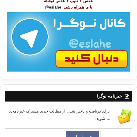
عکس + کلیپ + عکس نوشته
و
با ما همراه باشید.
eslahe@
ع
« لازم است همه آراء آنان (فلاسفه یونانی) را با آن فیلسوفان مسلمانی که
از
ا
آنان پیروی کرده اند، همچون ابن سینا و فارابی و غیر ایشان، آرایی کفر
ت
آمیزبدانیم، ولی باید دانست که هیچیک از فیلسوفان مسلمان، در نقل فلسفه
/
ارسطو، به اندازه این دو تن تلاش نكرده اند.»(غزالی. المنقذ من الضلال،
ب
(قاهره: احمد الصلبی، 1359ه)، ص90.)
ا
این تنها غزالی- کسی که سید حسین نصر او را مامور شكستن پاي چوبين
فيلسوفان مي شمارد- نیست که
آراء فارابی را کفرآمیز می داند، بلکه ابن
خلدون، بنیانگذار فلسفه تاریخ نیز در« مقدمه» مشهورش ، در گفتاری تحت
عنوان «در ابطال فلسفه و فساد کسانی که در آن ممارست می کنند»، فلسفه
را دانشی می نامد که زیان عظیمی را به دین می رساند»(عبدالرحمن خلدون.
خبرنامه نوگرا
مقدمه ابن خلدون، ترجمه محمد پروین گنابادی، جلد دوم، تهران، بنگاه ترجمه و
نشر کتاب، 1353، ص 1088.
برای دریافت و باخبر شدن از مطالب جدید مشترک خبرنامه‌ی
ما شوید.
او فیلسوفان را چنین توصیف می کند :« آنان خود را از خردمندان گمان کرده
اند و بر اين باورند که:
ماهيت و احوال کلیه
امور و اشيای عالم وجود، خواه
حسی و خواه ماوراء حسی، با اسباب و علل آنها به وسیله نظریات فکری و