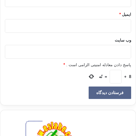
*
عمران و سازندگی
«هُوَ أَنشَأَكُم مِّنَ الأَرْضِ وَاسْتَعْمَرَكُمْ فِيهَا» هود-61
ایمیل
*
بر پایه آموزه های قرآن و سنت ها و قوانین حاکم بر نظام هستی ،انسان ها از
وب‌ سایت
آزادی انتخاب دین و نوع زندگی و انتخاب یکی از دو گزینه یکتاپرستی یاچند
خدایی، ایمان یا
کفر و حق پذیری یاحقیقت گریزی برخوردارند.
پاسخ دادن معادله امنیتی الزامی است .
*
‏ «إِنَّا هَدَيْنَاهُ السَّبِيلَ إِمَّا شَاكِراً وَإِمَّا كَفُوراً »انسان-3‏« ما انسان
را به
راه
8
+
=
نُه
(راست) راهنمایی نمودیم(و به او اختیار دادیم ) که فرمانبردار و سپاسگزار باشد،
يا نافرمان و ناسپاس.» ‏
بانیان ومنادیان هرکدام از این
دو گزینه و دو نوع از زندگی ناشی از آنها قواعد،
راهکارها و برنامه هایی را فرا راه گرویدگان آنها قرار داده اند و تاریخ بشری که
مملو از نزاع های فکری، فرهنگی و اجتماعی و سیاسی ناشی از این واقعیت