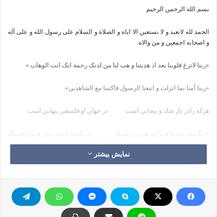
بسم الله الرحمن الرحیم
الحمد لله لانعبد و لا نستعین الا ایاه و الصلاة و السلام علی رسول الله و علی آله
و اصحابه اجمعین و من والاه.
«ربنا لاتزغ قلوبنا بعد اذ هدیتنا و هب لنا من لدنک رحمة انک انت الوهاب.»
«ربنا آمنا بما انزلت و اتبعنا الرسول فاکتبنا مع الشاهدین».
هركه‌ رادر دل‌ شك‌ و پيچاني‌ است‌
در جهان‌ او فلسفي‌ پنهاني‌ است‌
حــكـمت‌ دنيـــا فــزايد ظــن‌ و شــك
حـــكمت‌ ديني‌ بــرد فــوق‌ فـــلك
(مولوی رومی)
نمایش بیشتر
بيان باورها و اظهار نظرهای فيلسوفان در رابطه با « مبدأ و معاد ، وحی و نبوت،
نصوص و متون دینی و پيوند ميان علم و دین و…» قدمتی دیرینه دارد و در
هرعصری با اهداف و ادبیات خاصی و با برخورداری از پشتوانه های پیدا و پنهان و
اسباب و انگیزه هاي درونی و برونی خودنمایی نموده و ذهن بسياري را به خود
مشغول ساخته است.