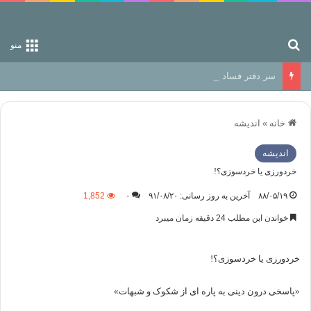
جستجو برای
منو
سر دفتر فساد در زمین‌، دوری وکناره‌گیری از راه خداست‌!
خانه
»
اندیشه
اندیشه
خردورزی یا خردسوزی؟!
۸۸/۰۵/۱۹
آخرین به روز رسانی: ۹۱/۰۸/۲۰
۰
1,852
خواندن این مطلب 24 دقیقه زمان میبرد
خردورزی یا خردسوزی؟!
«پاسخی درون دینی به پاره ای از شکوک و شبهات»