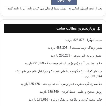
قیاسهای عقلی ادراک می شوند و منشا عقاید ایمانی نیز باید از ناحیه نظر و
عقل
باشد، نه از طریق شنیدن و نقل . این گروه را فلاسفه می نامند،
بعد از ثبت ایمیل، لینکی به ایمیل شما ارسال می گردد باید آن را تایید کنید.
نامدارترین آنها عبارت بودند از ابونصر فارابی در قرن چهارم به روزگار سیف
الدوله، و ابوعلی سینا … و باید دانست که راهی که آنان برگزیده و رایی که بدان
معتقد شده اند، از همه وجوه باطل است.» همان مرجع ص 1088-1091.
پربازدیدترین مطالب سایت
سایت نوگرا
- 823,873 بازدید
قابل کتمان نيست که گفتار ابن خلدون در این باره، خود مبین مهارت و احاطه او
شعر، زندگی زیبـاســـت !
- 485,306 بازدید
بر فلسفه است. زیرا، عقلی وبرپايه استدلالات منطقی است.
عشق زن به غیر شوهر
- 280,263 بازدید
فارابی
می گوید:« هم فیلسوف و هم پیامبر می توانند با عقل فعال ارتباط پیدا
حکم نوشیدن آبجو (بیره) در اسلام چیست ؟
- 271,329 بازدید
کنند، فیلسوفان از طریق تعقل، پیامبران از راه تخیل؟!»(مصادر المعرفه-دکتر
میانمار کجاست؟ چگونه مسلمان شدند؟ و چرا قتل عام می شوند؟
-
زبیدی ص149) لازمه این سخن این است که فیلسوفان اهل اندیشه و تفکر، اما
196,144 بازدید
پیامبران مبهوت خیال و توهم شده اند؟!
خلاصه زندگی حضرت عمر رضی الله تعالی عنه
- 185,476 بازدید
ابن سینا نیز می گوید:«زمانی که انسان از نظر تعقل به حد اعلا برسد، مقام او
روش صحیح و علمی حفظ کردن
- 180,569 بازدید
از مقام نبوت بالاتر می رود.» (مصادر المعرفه-دکتر زبیدی ص146)
حکم بوسه کردن و ملاعبه در هنگام روزه
- 173,616 بازدید