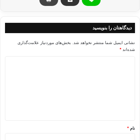
در عصر حاضر نیز این دیدگاه ها در رسانه های گفتاری، نوشتاری و در بسیاری از
ممالک شرقی و غربی گاه و بیگاه مطرح می شوند
و شبهه ها و شکوکی را در
دل و اندیشه برخی به وجود می آورند که
به شبهه زدایی و روشنگری نیاز دارند.
دیدگاهتان را بنویسید
نشانی ایمیل شما منتشر نخواهد شد.
بخش‌های موردنیاز علامت‌گذاری
شده‌اند
*
مقدمتاً لازم به یاد آوری است که رسالت رسولان هدايت و دين راستين
در
راستای راهنمایی آدمیان به برترین بینش، روش ، منش، و تلاش و خیزش در
د
جهت تحقق آرامش درونی و عدالت و امنیت اجتماعی و تحقق ویژگی تکامل
ی
طلبی مادی و معنوی بشری و بستر سازی در جهت تحقق اهداف آفرینش ایشان
د
بوده است که عبارتند از:
گ
ا
ه
*
خلافت و مسئولیت پذیری «إِنِّي جَاعِلٌ فِي الأَرْضِ خَلِيفَةً»بقره-30
*
*
عبادت، بندگی و بالندگی «‏ وَمَا خَلَقْتُ الْجِنَّ وَالْإِنسَ إِلَّا لِيَعْبُدُونِ
نام
*
»الذاریات-56