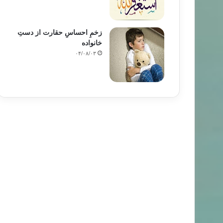
زخمِ احساسِ حقارت از دستِ
خانواده
۰۴/۰۸/۰۳