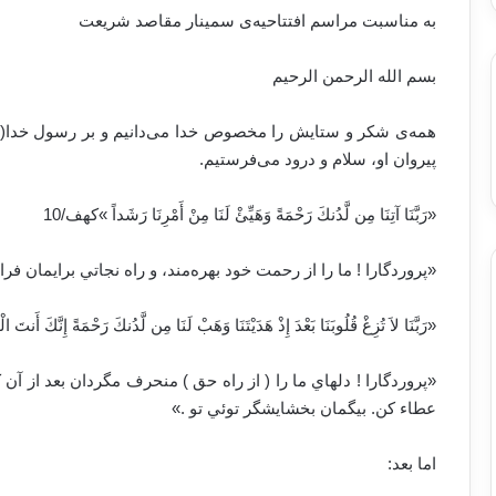
به مناسبت مراسم افتتاحیه‌ی سمینار مقاصد شریعت
بسم الله الرحمن الرحیم
همه‌ی شکر و ستایش را مخصوص خدا می‌دانیم و بر رسول خدا(ص
پیروان او، سلام و درود می‌فرستیم.
«رَبَّنَا آتِنَا مِن لَّدُنكَ رَحْمَةً وَهَيِّئْ لَنَا مِنْ أَمْرِنَا رَشَداً »کهف/10
«پروردگارا ! ما را از رحمت خود بهره‌مند، و راه نجاتي برايمان فراه
«رَبَّنَا لاَ تُزِغْ قُلُوبَنَا بَعْدَ إِذْ هَدَيْتَنَا وَهَبْ لَنَا مِن لَّدُنكَ رَحْمَةً إِنَّكَ أَن
«پروردگارا ! دلهاي ما را ( از راه حق ) منحرف مگردان بعد از آن 
عطاء كن. بيگمان بخشايشگر توئي تو .‏»
اما بعد: