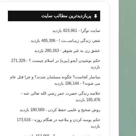
پربازدیدترین مطالب سایت
سایت نوگرا
- 823,861 بازدید
شعر، زندگی زیبـاســـت !
- 485,306 بازدید
عشق زن به غیر شوهر
- 280,263 بازدید
حکم نوشیدن آبجو (بیره) در اسلام چیست ؟
- 271,329
بازدید
میانمار کجاست؟ چگونه مسلمان شدند؟ و چرا قتل عام
می شوند؟
- 196,144 بازدید
خلاصه زندگی حضرت عمر رضی الله تعالی عنه
-
185,476 بازدید
روش صحیح و علمی حفظ کردن
- 180,569 بازدید
حکم بوسه کردن و ملاعبه در هنگام روزه
- 173,616
بازدید