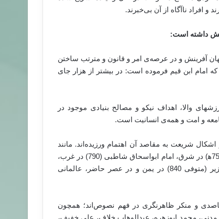
و افراد ناآگاه از آن بی‌خبرند.
نقش داشته است:
هان آفرینش و در عرصه‌ی امر و قانون و مترتب ساختن
که امام ابن قیم فرموده است: در بیشتر از هزار جای
زشهای والا، اهداف نیکو و مصالح بنیادی موجود در
امعه و امت و همه‌ی انسانیت است.
اشکال شریعت به مقاصد آن اهتمام ورزیده‌اند. مانند
امام ابوعباس ابن تیمیه (728 ه‍)، شاگردان ایشان امام ابن قیم (751ه‍) در شرق، امام ابواسحاق شاطبی (790) در غرب،
امام ولی‌الله دهلوی در هند (1076ه‍)، امام محمد بن ابراهیم وزیر (متوفی 840) در یمن و در عصر حاضر، عالمانی
مقاصدی و منکر ظاهرنگری در فهم نصوص‌اند؛ همچون
دنی، محمد ابوزهره، عبدالوهاب خلاف، علی خفیف،