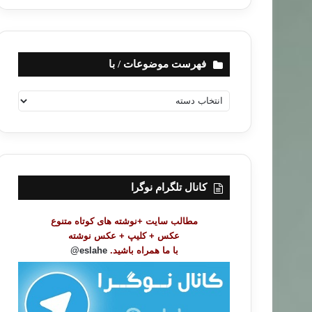
فهرست موضوعات / با
ف
ه
ر
س
ت
م
و
کانال تلگرام نوگرا
ض
و
مطالب سایت +نوشته های کوتاه متنوع
ع
عکس + کلیپ + عکس نوشته
ا
با ما همراه باشید.
eslahe@
ت
/
ب
ا