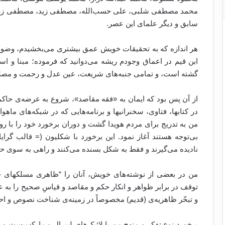
محمد مصطفی شلبی، علی حسب‌الله، مصطفی زید، مصطفی زرق
سابق و دیگر علمای این عصر.
هر اندازه که به تحقیقات خویش عمق بیشتری می‌بخشیدم، وضوح 
ابن قیم در اعماق وجودم ریشه می‌دوانید که فرموده؛ مبنا و
گشته است، و تمامی جنبه‌های شریعت، عین عدل و رحمت و م
از آن پس بود که ایمان به «فقه مقاصد»، شروع به عرضه‌ی حاکم
در کتابها، فتاوی، سخنرانیها و برنامه‌هایی که در شبکه‌های ماهو
من به تدریج برای مردم هویدا گشت و دوران برخورد خود را با ر
بی‌توجه هستند آغاز نمود. این برخورد با شکلیون (= قالب گرا
نادیده می‌گیرند و فقط به شکل بسنده می‌کنند و راهی به سوی حق
من در بعضی از نوشته‌های خویش، آنان را “ظاهری مسلکهای جدید”
توقف در برابر ظواهر و انکار حکم و مقاصد و قیاسِ صحیح را به 
و تبحّر ظاهریه‌ی (قدیم) مخصوصاً در زمینه‌ی شناخت نصوص و احاد
برخورد نوع تفکر و منهج من با لائیک‌های لیبرال و مارکسیست و با