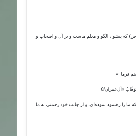
) که پیشوا، الگو و معلم ماست و بر آل و اصحاب و
م فرما .‏»
تَ الْوَهَّابُ ‏»آل‌عمران/8
كه ما را رهنمود نموده‌اي، و از جانب خود رحمتي به ما