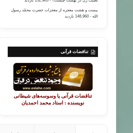
نصیب زن در بهشت چیست؟
- 152,965 بازدید
بیست و هشت معجزه از معجزات حضرت محمّد رسول
الله
- 148,960 بازدید
تناقضات قرآنی
تناقضات قرآنی یا وسوسه‌های شیطانی
نویسنده : استاد محمد احمدیان