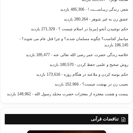
رهگذر نوع برخورد با مخالفان سنجیده می­شود و آزادی کلید حقیقی هر نظام و
شعر، زندگی زیبـاســـت !
- 485,306 بازدید
خاستگاه هر سازندگی و محک و معیار پیشرفت و عقب ماندگی و یا درستی و
عشق زن به غیر شوهر
- 280,264 بازدید
تباهی است، پرونده روابط مسلمانان با دیگر طوایف و پیروان دیگر آیین­ها به
بهترین وجه بر انسانیت اسلام و مسلمانان گوهی می دهد و روشن می کند که
حکم نوشیدن آبجو (بیره) در اسلام چیست ؟
- 271,329 بازدید
حقوق بشر در طول تاریخ اسلام از چه جایگاه مقدسی برخوردار بوده است؛ چه
میانمار کجاست؟ چگونه مسلمان شدند؟ و چرا قتل عام می شوند؟
-
تاریخ حادثه ای را سراغ ندارد که در آن مردم یک آبادی یا شهر به دلیل داشتن
196,145 بازدید
آیین مخالف قتل عام شده باشند، آن سان که ملت­های اروپا در گذشته خود به
چنین کارهایی دست می یازیدند، و اکنون نیز دست می زنند، خواه به صورت
خلاصه زندگی حضرت عمر رضی الله تعالی عنه
- 185,477 بازدید
مستقیم همانند نابود کردن مردم اندلس یا سرخپوستان و یا دو میلیون نفر
روش صحیح و علمی حفظ کردن
- 180,570 بازدید
شهروند الجزایری، و خواه به صورت غیر مستقیم و از طریق کمک به صهیونیست­
ها و یا نژادپرستان قاره آفریقا و همه دست نشاندگانشان در شرق و غرب جهان.
حکم بوسه کردن و ملاعبه در هنگام روزه
- 173,616 بازدید
پیشتر گواهی های برخی صاحبان انصاف، حتی از میان مورخان یهود را خواندیم
نصیب زن در بهشت چیست؟
- 152,966 بازدید
که اعتراف داشتند ملت یهود در طول سده­های میانه در هیچ جا به اندازه سرزمین­
های اسلامی شاهد شکوفایی فرهنگ خود و برخوردار از امنیت و آرامش نبوده
بیست و هشت معجزه از معجزات حضرت محمّد رسول الله
- 148,962 بازدید
است. حتی تاریخ نگاران اروپایی نیز شگفتی خود را از پدیده فراوانی کارکنان و
کارگزاران صاحب نفوذ اعم از مسیحیان نسطوری و یهودیان در دیوان­های
حکومت اسلامی در سطح مدیر و وزیر و تا آن اندازه که گاه این امر غیرت و کینه
مسلمانان نسبت به برخی از خلیفگان را برمی انگیخته است ابراز داشته اند. اما
تناقضات قرآنی
آیا در هیچ یک از دموکراسی های غربی معاصر که اقلیت مسلمانان در آن­ها به چند
میلیون هم می رسند چنین وضعی برای مسلمانان فراهم هست؟ مگر نه آن