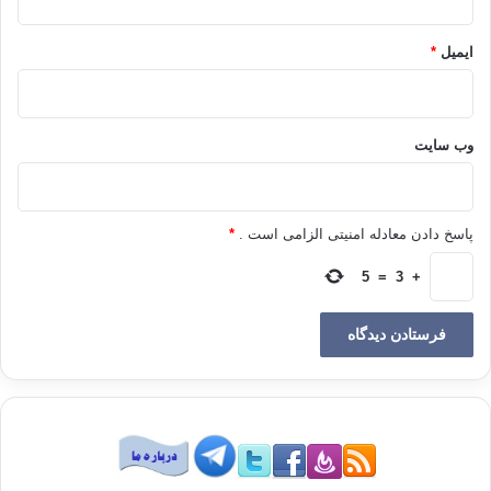
می گذرانند.
ایمیل
*
البته هیچ از کشتارهای جمعی و تصفیه نژادیی که در آن کشور بر ضد ساکنان
یعنی سرخپوستان و همچنین سیاهان آفریقایی اعمال شد سخن به میان نمی
آوریم و از استبداد وحشیانه و ویرانگری زشت و بهره کشی دهشتناکی نمی
وب‌ سایت
گوییم که ملت­های اروپا از دوران رنسانس بر دیگر ملت­ها روا داشتند، تا جایی که
گویا آسمانخراش­های غرب بر جمجمه دیگران و با خون و ثروت سایر ملت­های
مستضعف بنا شده است. چنین پدیده ای از حکومتی که در برداشت غربی
«حکومت- خدا» است هیچ شگفت آور نیست، حکومت سلطه گری که هیچ
پاسخ دادن معادله امنیتی الزامی است .
*
ارزشی بر آن حاکمیّت ندارد و هیچ قانونی جز قانون خود نمی شناسد، آنچه می
گوید – به زعم خود – راست است، آنچه می­کند حق است و مشروعیت نیز همان
5
=
3
+
چیزی است که پارلمانش آن را تصویب، ناوها و دستگاه امنیتی اش آن را اجرا و
رسانه هایش آن را تبلیغ کنند. قهر و غلبه ماهیت جدایی ناپذیرشان است و هیچ
قدرتی بر آن نظارت و برتری ندارد.
اما در مقابل، مشروعیت برتری که در اسلام به متون وحیانی داده شده و
حکومت اسلامی بر آن استوار است، از بزرگ شده بیش از حد حکومت و خدا
شدن آن جلوگیری می کند و سبب می شود قوانین و مقررات، نهادها و
مؤسسات و همچنین اشخاص در این حکومت در سایه ی حاکمیت قانون برتر
الهی باشند.