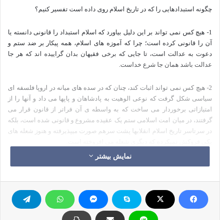
چگونه استبدادهایی را که در تاریخ اسلام روی داده است تفسیر کنیم؟
1- هیچ کس نمی تواند بر این دلیل بیاورد که اسلام استبداد را قانونی دانسته یا
آن را قانونی کرده است؛ چرا که آموزه های اسلام، همه پیکار بر ضد ستم و
دعوت به عدالت است، تا جایی که برخی فقیهان بدان گراییده اند که هر جا
عدالت باشد همان جا شرع خداست.
2- هیچ کس نمی تواند اثبات کند، چنان که در سده های میانه در اروپا فلسفه ای
سیاسی شکل گرفت که نوعی الوهیت به پادشاهان و پاپ­ها می داد و آن­ها را از
امتیازاتی برخوردار می ساخت که به واسطه ی آن فراتر از قانون قرار می
گرفتند، در میان امت اسلامی ستم یک عقیده مشروع و قانونی شده است، بلکه
در سرتاسر تاریخ اسلام انقلاب­ها پشت سرهم صورت می­پذیرفته و هنوز شعله های
یکی فروکش نمی­کرده که دیگری شعله می افروخته است.
نمایش بیشتر
این پدیده به نوبه خود هیچ علتی نداشته است مگر آن که ارزش­های اسلامی
عدالت و حق جویی و آزادیخواهی در جان و دل مسلمانان به حیات خود ادامه
داده و از این روی در راه بازگرداندن آن ارزش­ها و بازگشت به ارزش­های گمشده
دوران خلافت راشدین جان و مال را بی بها می دانسته اند. محمود ناکوع در این
باره می­گوید: