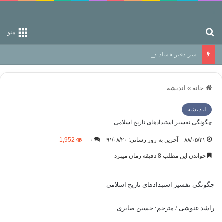
جستجو برای
منو
سر دفتر فساد در زمین‌، دوری وکناره‌گیری از راه خداست‌!
خانه
»
اندیشه
اندیشه
چگونگی تفسیر استبدادهای تاریخ اسلامی
۸۸/۰۵/۲۱
آخرین به روز رسانی: ۹۱/۰۸/۲۰
۰
1,952
خواندن این مطلب 8 دقیقه زمان میبرد
چگونگی تفسیر استبدادهای تاریخ اسلامی
راشد غنوشی / مترجم: حسین صابری