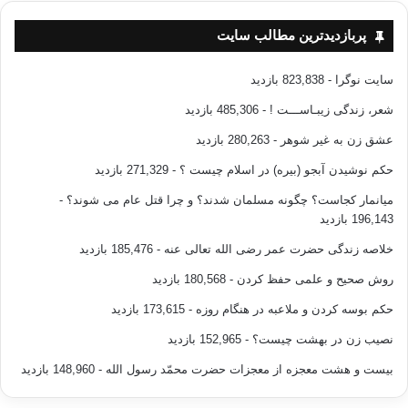
هر روزی که بر می‌آید، ندا کننده ندا سر می‌دهد: «ای آدمیزاد، من آفریده‌ای نو
پربازدیدترین مطالب سایت
هستم و بر کار تو گواهم. از من آذوقه برگیر، زیرا من تا روز قیامت بازنخواهم
گشت.»
سایت نوگرا
- 823,838 بازدید
شعر، زندگی زیبـاســـت !
- 485,306 بازدید
منبع: دو هفته نامه‌ی الاخوان المسلمون، سال اول، شماره 10، 1943 م.
عشق زن به غیر شوهر
- 280,263 بازدید
نقل از اصلاح وب
حکم نوشیدن آبجو (بیره) در اسلام چیست ؟
- 271,329 بازدید
میانمار کجاست؟ چگونه مسلمان شدند؟ و چرا قتل عام می شوند؟
-
رمضان دعوت تبلیغ مسجد قرآن رمضانی روزه صیام
196,143 بازدید
خلاصه زندگی حضرت عمر رضی الله تعالی عنه
- 185,476 بازدید
کپی آدرس
روش صحیح و علمی حفظ کردن
- 180,568 بازدید
حکم بوسه کردن و ملاعبه در هنگام روزه
- 173,615 بازدید
نصیب زن در بهشت چیست؟
- 152,965 بازدید
بیست و هشت معجزه از معجزات حضرت محمّد رسول الله
- 148,960 بازدید