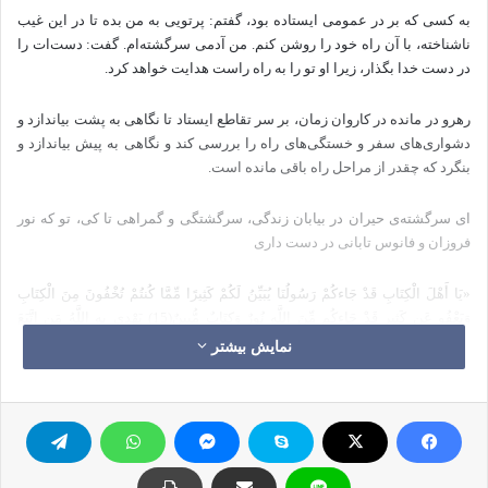
به کسی که بر در عمومی ایستاده بود، گفتم: پرتویی به من بده تا در این غیب
ناشناخته، با آن راه خود را روشن کنم. من آدمی سرگشته‌ام. گفت: دست‌ات را
در دست خدا بگذار، زیرا او تو را به راه راست هدایت خواهد کرد.
رهرو در مانده در کاروان زمان، بر سر تقاطع ایستاد تا نگاهی به پشت بیاندازد و
دشواری‌های سفر و خستگی‌های راه را بررسی کند و نگاهی به پیش بیاندازد و
بنگرد که چقدر از مراحل راه باقی مانده است.
ای سرگشته‌ی حیران در بیابان زندگی، سرگشتگی و گمراهی تا کی، تو که نور
فروزان و فانوس تابانی در دست داری
«یَا أَهْلَ الْکِتَابِ قَدْ جَاءکُمْ رَسُولُنَا یُبَیِّنُ لَکُمْ کَثِیرًا مِّمَّا کُنتُمْ تُخْفُونَ مِنَ الْکِتَابِ
وَیَعْفُو عَن کَثِیرٍ قَدْ جَاءکُم مِّنَ اللَّهِ نُورٌ وَکِتَابٌ مُّبِینٌ(15) یَهْدِی بِهِ اللَّهُ مَنِ اتَّبَعَ
رِضْوَانَهُ سُبُلَ السَّلاَمِ وَیُخْرِجُهُم مِّنِ الظُّلُمَاتِ إِلَى النُّورِ بِإِذْنِهِ وَیَهْدِیهِمْ إِلَى صِرَاطٍ
نمایش بیشتر
مُّسْتَقِیمٍ(16)». «ای اهل کتاب! [حقایق] کتاب پنهان می‌داشتید بیان می‌کند، و از
بسیاری [از آنچه کتمان می‌کردید] صرف‌نظر می‌نماید. بی‌گمان برایتان از جانب
خدا نور و کتابی روشنگر آمده است(15) خدا هرکس را که خشنودی او را پیروی
کند به وسیله‌ی آن [کتاب] به راههای سلامت هدایت می‌کند، و به اذن [و توفیق]
خویش آنان را از تاریکی‌ها به سوی روشنایی بیرون می‌برد و به راهی راست
هدایتشان می‌کند.(16)» (مائده/16-15)