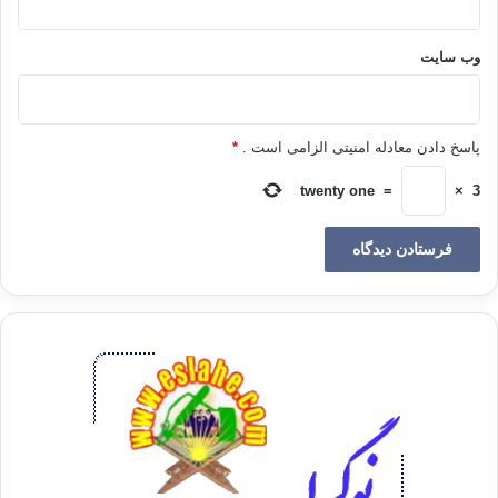
بسته نیست. گریه‌ی نافرمانان به نزد او از دعای فرمانبرداران محبوب تر است.
نشستی از نشست‌های نیایش به گاه سحر و قطره اشکی توأم با دریغ و حسرت
وب‌ سایت
و پشیمانی و واژگانی از آمرزش خواهی و انابت، لغزش‌ها را می‌زداید، درجات را
بالا می‌برد و آدمی را به نزد خدا از مقرّبان و نزدیکان می‌گرداند. همه آدمیزادگان
خطا کارند و بهترین خطاکاران، توبه گران‌اند.
پاسخ دادن معادله امنیتی الزامی است .
*
twenty one
=
×
3
« وَیَسْأَلُونَکَ عَنِ الْمَحِیضِ قُلْ هُوَ أَذًى فَاعْتَزِلُواْ النِّسَاءَ فِی الْمَحِیضِ وَلاَ تَقْرَبُوهُنَّ
حَتَّى یَطْهُرْنَ فَإِذَا تَطَهَّرْنَ فَأْتُوهُنَّ مِنْ حَیْثُ أَمَرَکُمُ اللَّهُ إِنَّ اللَّهَ یُحِبُّ التَّوَّابِینَ
وَیُحِبُّ الْمُتَطَهِّرِینَ».
«و از تو درباره حیض می پرسند.بگو:«آن ]حالت، مایه ی[ رنج و ناراحتی است.
پس در ]حالت[ حیض از]همبستری[ زنان کناره گیری کنید و به آنان نزدیک نشوید
تا]زمانی که از حیض[ پاک شوند. و هنگامی که خود را پاک کردند ]و غسل بجای
آوردند[ از همانجا ]و همانگونه[ که خدا به شما دستور داده است با آنان در
آمیزید. بی گمان خدا توبه کنندگان را دوست می دارد و ]نیز[ پاکیزگان را دوست
می دارد.» (بقره/222)
خداوند با تو بسیار نزدیک است، اما تو نزدیک بودن‌اش را احساس نمی‌کنی. تو