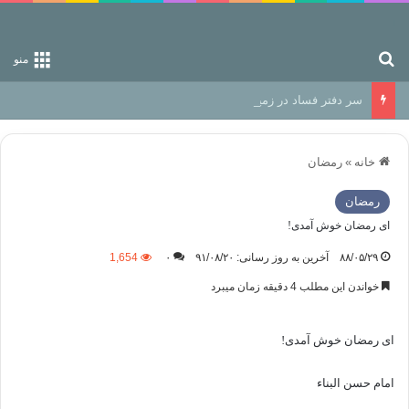
جستجو برای
منو
سر دفتر فساد در زمین‌، دوری وکناره‌گیری از راه خداست‌!
خانه
»
رمضان
رمضان
ای رمضان خوش آمدی!
۸۸/۰۵/۲۹
آخرین به روز رسانی: ۹۱/۰۸/۲۰
۰
1,654
خواندن این مطلب 4 دقیقه زمان میبرد
ای رمضان خوش آمدی!
امام حسن البناء