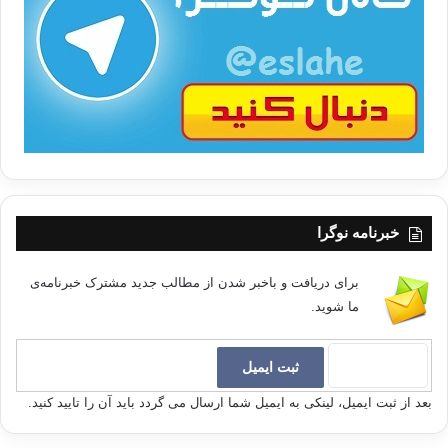
/
ب
ا
«… إِنَّ اللَّهَ بِالنَّاسِ لَرَؤُوفٌ رَّحِیمٌ». «…زیرا خدا [نسبت] به مردم رئوف و مهربان
است.» (بقره/143)
کسی که ارزش زمان را دریابد، ارزش زندگی را درخواهد یافت. وقت همان
زندگی است. هنگامی که چرخ زندگی یکی از سال‌های زندگی ما را در ‌پیچد و به
پیشواز سالی دیگر برویم، بر سر تقاطع قرار خواهیم گرفت. در چنین لحظه‌ای
سخت نیازمندیم که خودمان را برای گذشته و آینده محاسبه کنیم. پیش از آن که
لحظه‌ی حساب و کتاب فرا رسد، از گناهان گذشته پشیمان شویم، لغزش‌ها و
خبرنامه نوگرا
کجی‌ها را اصلاح کنیم و آن چه را که از دست رفته، جبران کنیم. برای چنین
جبرانی فرصت وجود دارد. برای آینده نیز قلبی صاف، درونی پاک، عمل شایسته
برای دریافت و باخبر شدن از مطالب جدید مشترک خبرنامه‌ی
و عزم استوار و پیشتازی به سوی کارهای خیر، آماده کنیم. انسان مؤمن همواره
ما شوید.
با دو دلهره مواجه است:
دلهره‌ی مربوط به امری که سپری شده و مؤمن نمی‌داند که خدا درباره‌اش چه
خواهد کرد. دلهره‌ی مربوط به امر آینده و مؤمن نمی‌داند که خداوند درباره‌اش
بعد از ثبت ایمیل، لینکی به ایمیل شما ارسال می گردد باید آن را تایید کنید.
چه قضاوت خواهد کرد. بنده می‌باید از دنیا برای آخرت، از جوانی پیش از پیری و
از زندگی پیش از مرگ، بهره ببرد.