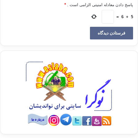
21 ـ با اهل منزل همکاری لازم را داشته باش تا آنان نیز از حضور در مساجد و نماز
پاسخ دادن معادله امنیتی الزامی است .
*
تراویح
محروم نشوند .
=
6
+
5
22 ـ مواظب زبان وچشم و سایر اعضاء بدنت باش
تا اجر روزه ات از بین نرود ، و از
این طریق مرتکب حرام نشوی .
23 ـ از همنشین بد پرهیز کن .
24 ـ خداوند دعای روزه دار را مستجاب می کند ، پس بر دعا و نیایش در محضر
پروردگار جهانیان حریص باش ، و دعوتگران صادق و مخلص را در هنگام افطار دعا کن
.
25 ــ حتماً در تشییع جنازه و نماز بر میت شرکت کن .
26 ـ توبه را فراموش مکن .