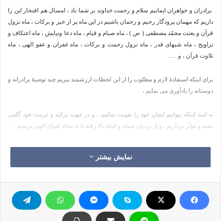
برادران و خواهران ایمانیم سلام و رحمت خداوند بر شما باد ، امسال هم افتخار این را
داریم که مهمان پرودگار رحیم و رحمان باشیم در این ماه پر از خیر و برکات ، ماه نزول
قرآن و بعثت محمّد مصطفی ( ص ) ، ماه صیام و قیام ، ماه دعا ونیایش ، ماه اعتکاف و
تراویح ، ماه شبهای قدر ، ماه نزول رحمت و برکات ، ماه غفران و عفو الهی ، ماه
تلاوت قرآن ، و …..
برای اینکه استفادۀ لازم و مطلوب را از این لحظات ارزشمند ببریم چند توصیۀ برادرانه و
دوستانه را یادآوری می نمایم ،
به امید اینکه بتوانیم ایمان خود را تقویت نمائیم ، و در جهت تزکیه و تربیت خود گامی
مفید و مؤثّر برداریم ، و از نردبان صیام و قیام بالا رفته تا به مقام تقوای الهی برسیم .
پروردگارا به خاطر تمامی اسماء زیبا و صفات والایت ما را یاری فرما . آمین یا ربّ
نمایش بیشتر
العالمین
ـــــــــــــــــــــــــــــــــــــــــــــــــــــــــــــــــــــــ
1 ـ خدا را شکرگزار باش که به تو نعمت عمر را ارزانی داد تا به رمضانی دیگر رسیدی .