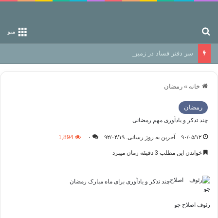
جستجو برای
منو
سر دفتر فساد در زمین‌، دوری وکناره‌گیری از راه خداست‌!
خانه
»
رمضان
رمضان
چند تذکر و یادآوری مهم رمضانی
۹۰/۰۵/۱۲
آخرین به روز رسانی: ۹۲/۰۴/۱۹
۰
1,894
خواندن این مطلب 3 دقیقه زمان میبرد
چند تذکر و یادآوری برای ماه مبارک رمضان
رئوف اصلاح جو