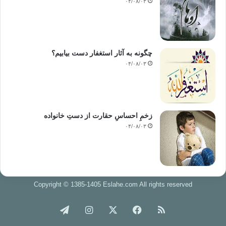
۰۴/۰۸/۰۳
چگونه به آثار استغفار دست بیابیم؟
۰۴/۰۸/۰۳
زخمِ احساسِ حقارت از دستِ خانواده
۰۴/۰۸/۰۳
Copyright © 1385-1405 Eslahe.com All rights reserved
خوراک
فیس
X
اینستاگرام
تلگرام