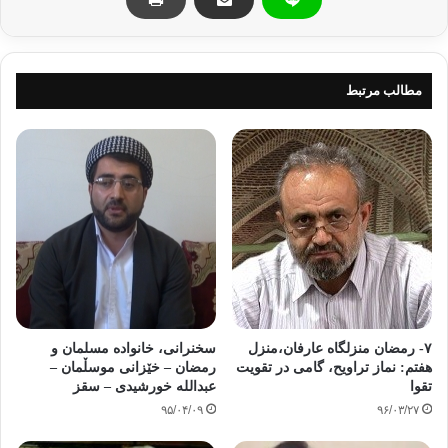
2 ـ حریص باش بر اینکه این ماه نقطه عطفی باشد در زندگیت.
3 ـ این ماه را فرصتی بشمار تا اعمال سالانه ات را سنجش و محاسبه نمائی .
مطالب مرتبط
4 ـ خدایت را شکر گزار باش که این همه نعمت را بر تو ارزانی داشته ، و از اسراف و
ضایع نمودن نعمتهای الهی پرهیز کن .
5 ـ این ماهِ عبادت و بندگی خدا است پس در خواب اسراف مکن .
6 ـ این ماه را فرصت و غنیمتی بشمار تا عادات بدت را ترک نمائی .
7 ـ اگر به کسانی ظلم نموده ای تلاش کن ، تا مظلمه را به آنان ردّ کنی و یا از آنان
۷- رمضان منزلگاه عارفان،منزل
سخنرانی، خانواده مسلمان و
هفتم: نماز تراویح، گامی در تقویت
رمضان – خێزانی موسڵمان –
حلالیّت بطلب .
تقوا
عبدالله خورشیدی – سقز
۹۵/۰۴/۰۹
۹۶/۰۳/۲۷
8 ـ بر افطاری دادن به خواهران و برادرانت حریص باش .