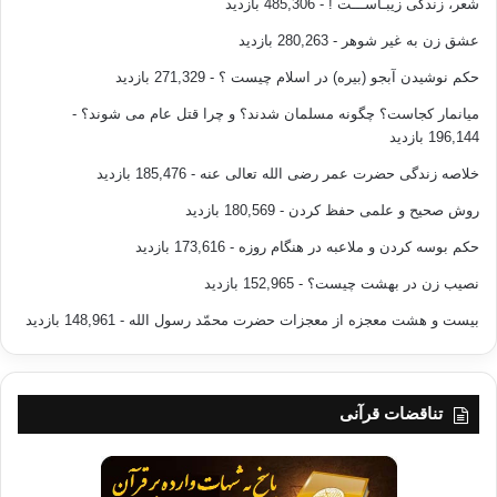
شعر، زندگی زیبـاســـت !
- 485,306 بازدید
عشق زن به غیر شوهر
- 280,263 بازدید
حکم نوشیدن آبجو (بیره) در اسلام چیست ؟
- 271,329 بازدید
میانمار کجاست؟ چگونه مسلمان شدند؟ و چرا قتل عام می شوند؟
-
196,144 بازدید
خلاصه زندگی حضرت عمر رضی الله تعالی عنه
- 185,476 بازدید
روش صحیح و علمی حفظ کردن
- 180,569 بازدید
حکم بوسه کردن و ملاعبه در هنگام روزه
- 173,616 بازدید
نصیب زن در بهشت چیست؟
- 152,965 بازدید
بیست و هشت معجزه از معجزات حضرت محمّد رسول الله
- 148,961 بازدید
تناقضات قرآنی