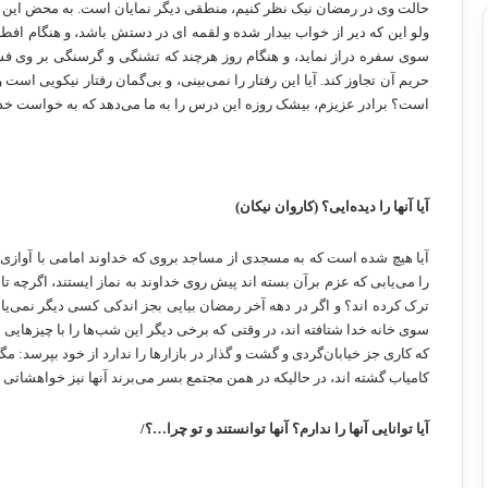
حالت وی در رمضان نیک نظر کنیم، منطقی دیگر نمایان است. به محض این ک
ولو این که دیر از خواب بیدار شده و لقمه ای در دستش باشد، و هنگام افط
سوی سفره دراز نماید، و هنگام روز هرچند که تشنگی و گرسنگی بر وی فشار ب
حریم آن تجاوز کند. آیا این رفتار را نمی‌بینی، و بی‌گمان رفتار نیکویی است
است؟ برادر عزیزم، بیشک روزه این درس را به ما می‌دهد که به خواست خداون
آیا آنها را دیده‌ایی؟ (کاروان نیکان)
آیا هیچ شده است که به مسجدی از مساجد بروی که خداوند امامی با آوازی ب
را می‌یابی که عزم برآن بسته اند پیش روی خداوند به نماز ایستند، اگرچه تا
ترک کرده اند؟ و اگر در دهه آخر رمضان بیایی بجز اندکی کسی دیگر نمی‌یاب
سوی خانه خدا شتافته اند، در وقتی که برخی دیگر این شب‌ها را با چیزهایی
که کاری جز خیابان‌گردی و گشت و گذار در بازارها را ندارد از خود بپرسد: م
کامیاب گشته اند، در حالیکه در همن مجتمع بسر می‌برند آنها نیز خواهشاتی دا
آیا توانایی آنها را ندارم؟ آنها توانستند و تو چرا…؟/