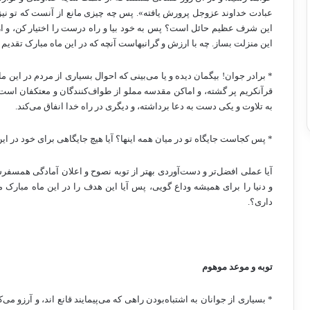
عبادت خداوند عزوجل پرورش یافته». پس چه چیزی مانع از آنست که تو نیز
این شرف عظیم حائل است؟ پس به خود بیا و راه درست را اختیار کن، و از 
این منزلت بساز. چه با ارزش و گرانبهاست آنچه که در این ماه مبارک تقدیم 
* برادر جوان! بیگمان دیده و یا می‌بینی که احوال بسیاری از مردم در این ماه
قرآنکریم پر گشته، و اماکن مقدسه مملو از طواف‌کنندگان و معتکفان است 
به تلاوت و یکی دست به دعا برداشته، و دیگری در راه خدا انفاق می‌کند.
* پس کجاست جایگاه تو در میان همه اینها؟ آیا هیچ جایگاهی برای خود در ای
آیا عملی افضل‌تر و دست‌آوردی بهتر از توبه نصوح و اعلان آمادگی همسفر
و دنیا را برای همیشه وداع گویی، پس آیا این هدف را در این ماه مبارک مد
داری؟.
توبه و موعد موهوم
* بسیاری از جوانان به اشتباه‌بودن راهی که می‌پیمایند قانع اند، و آرزو می‌