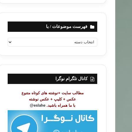
فهرست موضوعات / با
ف
ه
ر
س
ت
م
و
کانال تلگرام نوگرا
ض
و
مطالب سایت +نوشته های کوتاه متنوع
ع
عکس + کلیپ + عکس نوشته
ا
با ما همراه باشید.
eslahe@
ت
/
ب
ا