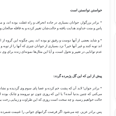
خواستن توانستن است
* برادر بزرگوار، جوانان بسیاری در جاده انحراف و راه غفلت بوده اند، و مر
پاس و منت خداوند هدایت یافته و حالت‌شان تغییر کرده و به قافله صالحان و ف
* و شاید بعضی از آنها دوست و رفیق تو بوده اند، پس چگونه این گروه از این 
اند توبه کنند و غیر آنها خیر؟ نزد بسیاری از جوانان چیزی که آنها را از توب
عدم توانایی در تغییر و تحول است، و آیا این مثال‌ها نمونه‌ای زنده برای 
پیش از این که این گل پژمرده گردد:
* برادر جوان! لابد آن که پشت خم کرده و عصا پای سوم وی گردیده و نشان
می‌کنی که چنین بدنیا آمده؟ یا این که روزی چون تو نیرومند و چابک بوده اس
حالت خواهیم رسید، و چه سخت است روزی که این طراوت و زیبایی رخت بربند
پس برادر عزیز، چه می‌شود اگر فرصت گرانبهای جوانی را غنیمت شمرده و 