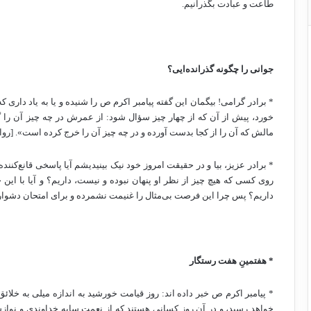
طاعت و عبادت بگذرانیم.
جوانی را چگونه گذرانده‌ایی؟
* برادر گرامی! بیگمان این گفته پیامبر اکرم ص را شنیده و یا به یاد داری ک
خورد، پیش از آن که از چهار چیز سؤال شود: از عمرش در چه چیز آن را 
مالش که آن را از کجا بدست آورده و در چه چیز آن را خرج کرده است». [رو
* برادر عزیز، بیا و در حقیقت امروز خود نیک بینیدیشم آیا پاسخی قانع‌کنن
روی کسی که هیچ چیز از نظر او پنهان نبوده و نیست، داریم؟ و آیا با این
داریم؟ پس چرا این فرصت بی‌مثال را غنیمت نشمرده و برای امتحان دشوار 
* هفتمینِ هفت رستگار
* پیامبر اکرم ص خبر داده اند: روز قیامت خورشید به اندازه میلی به خل
خواهد رسید، و در آن روز کسانی هستند که از نعمت سایه خداوندی و نواز