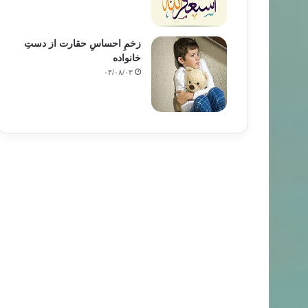
زخمِ احساسِ حقارت از دستِ
خانواده
۰۴/۰۸/۰۳