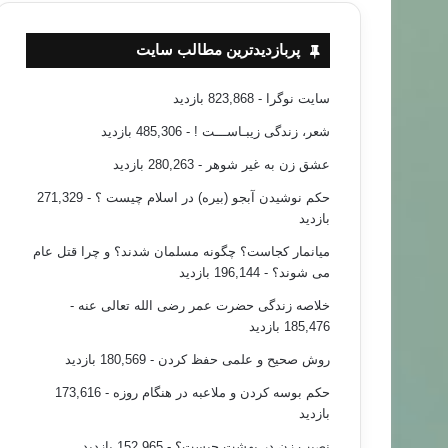
پربازدیدترین مطالب سایت
سایت نوگرا
- 823,868 بازدید
شعر، زندگی زیبـاســـت !
- 485,306 بازدید
عشق زن به غیر شوهر
- 280,263 بازدید
حکم نوشیدن آبجو (بیره) در اسلام چیست ؟
- 271,329
بازدید
میانمار کجاست؟ چگونه مسلمان شدند؟ و چرا قتل عام
می شوند؟
- 196,144 بازدید
خلاصه زندگی حضرت عمر رضی الله تعالی عنه
-
185,476 بازدید
روش صحیح و علمی حفظ کردن
- 180,569 بازدید
حکم بوسه کردن و ملاعبه در هنگام روزه
- 173,616
بازدید
نصیب زن در بهشت چیست؟
- 152,965 بازدید