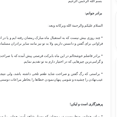
بسم الله الرحمن الرحيم
برادر جوانم:
السلام عليكم والرحمة الله وبركاته وبعد:
* چند روزی بیش نیست که به استقبال ماه مبارک رمضان رفته ایم و یا در ان
فراوانی برای گفتن و دانستن داریم، ولا بد تو نیز مانند سایر برادران مسل
* برادر فاضلم خوشحالم در این ماه بابرکت فرصتی پیش آمده که با صراحت و 
و گرامی‌ترین چیزهایی که در اختیار دارم به تو تقدیم نمایم.
* براستی که رگ گفتن و صراحت شاید طعم تلخی داشته باشد، ولی نتیجه
عیب‌نهادن را چشیده و شومی پنهان‌نمودن خطاها را بخاطر مراعات دوستی و
پرهیزگاری است و لیکن!
* برادر جوانم، منظریست در رمضان که بسیار شاهد آنیم: جوانی را می‌ب