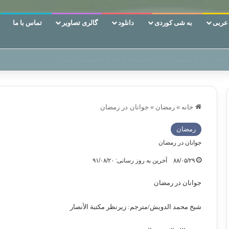
ربی
به شی کوردی
دانلود
گالری تصاویر
تماس با ما
 دوری وکناره‌گیری از راه خداست‌!
خانه
»
رمضان
»
جوانان در رمضان
رمضان
جوانان در رمضان
۸۸/۰۵/۲۹
آخرین به روز رسانی: ۹۱/۰۸/۲۰
جوانان در رمضان
شیخ محمد الدویش/مترجم: زیرنظر مکتبة الأنصار