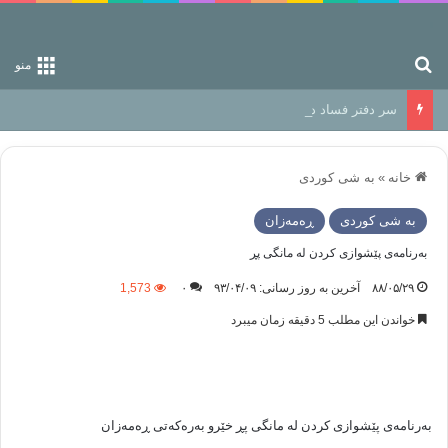
جستجو برای
منو
سر دفتر فساد در زمین‌، دوری وکناره‌گیری از راه خداست‌!
خانه
»
به شی کوردی
به شی کوردی
ڕه‌مه‌زان
به‌رنامه‌ی پێشوازی كردن له‌ مانگی پڕ
۸۸/۰۵/۲۹
آخرین به روز رسانی: ۹۳/۰۴/۰۹
۰
1,573
خواندن این مطلب 5 دقیقه زمان میبرد
به‌رنامه‌ی پێشوازی كردن له‌ مانگی پڕ خێرو به‌ره‌كه‌تی ڕه‌مه‌زان