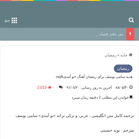
جستجو برای
منو
سر دفتر فساد در زمین‌، دوری وکناره‌گیری از راه خداست‌!
خانه
»
رمضان
رمضان
هدیه سامی یوسف برای رمضان آهنگ «تو آمدی&raq
۸۸/۰۵/۳۰
آخرین به روز رسانی: ۹۱/۰۸/۲۰
۰
2,015
خواندن این مطلب 2 دقیقه زمان میبرد
ترجمه کامل متن انگلیسی ، عربی
و ترکی ترانه «تو آمدی» سامی یوسف
مترجم : نوید حسینی