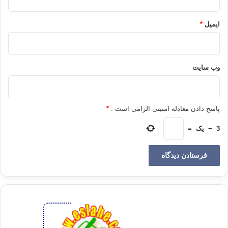
It’s to be with you
ایمیل
*
تو قلبم را از عشق لبریز کردی
وب‌ سایت
نور خدا را نشانم دادی
حالا تمام چیزی که می خواهم
پاسخ دادن معادله امنیتی الزامی است .
*
این است که با تو باشم
3
−
یک
=
You are my one true love
Told me to never judge
Now All I want