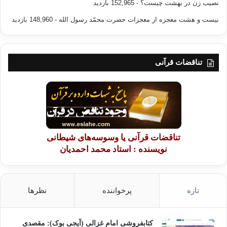
نصیب زن در بهشت چیست؟
- 152,965 بازدید
Sannan chozoldo har sheiun serri
بیست و هشت معجزه از معجزات حضرت محمّد رسول الله
- 148,960 بازدید
تو را خواندم در حالی که به تو نیازمندم
تناقضات قرآنی
نور خدا ، روشناییم بخشیدی
زندگانی و حیات من از توست
رمز و راز هر چیزی از تو نشئت گرفته
تناقضات قرآنی یا وسوسه‌های شیطانی
نویسنده : استاد محمد احمدیان
khurban olsun, janem fada olsun
Sana
تازه
پرخواننده
نظرها
Batar artek ruhum sannan olsun
Gunahlarda khay oldom ,ajrladan yuruldum
کتابفروشی امام غزالی (آیجی بوک): مقصدی