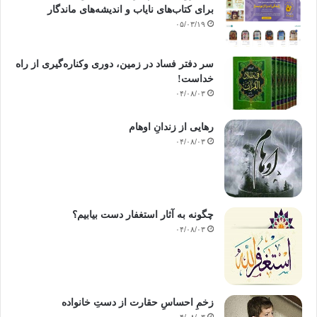
برای کتاب‌های نایاب و اندیشه‌های ماندگار
Batar artek ruhum sannan olsun
۰۵/۰۳/۱۹
سر دفتر فساد در زمین‌، دوری وکناره‌گیری از راه
خداست‌!
برایت قربان شود ، جانم فدایت شود
۰۴/۰۸/۰۳
روح و جانم با تو باشد
رهایی از زندانِ اوهام
۰۴/۰۸/۰۳
از گناهان جدا شدم
از تلخی ها خسته ام
چگونه به آثار استغفار دست بیابیم؟
روح و جانم با تو باشد
۰۴/۰۸/۰۳
زخمِ احساسِ حقارت از دستِ خانواده
۰۴/۰۸/۰۳