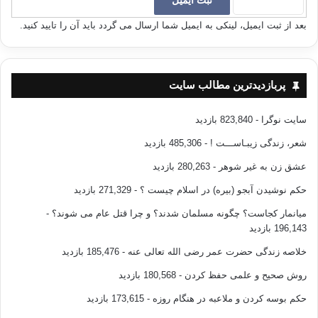
به سویم آمدی
بعد از ثبت ایمیل، لینکی به ایمیل شما ارسال می گردد باید آن را تایید کنید.
شجاعتم بخشیدی
پربازدیدترین مطالب سایت
من به تو از هر زمان دیگری محتاجم ای پیامبر
سایت نوگرا
- 823,840 بازدید
شعر، زندگی زیبـاســـت !
- 485,306 بازدید
عشق زن به غیر شوهر
- 280,263 بازدید
حکم نوشیدن آبجو (بیره) در اسلام چیست ؟
- 271,329 بازدید
ترجمه متن ترکی (کامل)
میانمار کجاست؟ چگونه مسلمان شدند؟ و چرا قتل عام می شوند؟
-
196,143 بازدید
خلاصه زندگی حضرت عمر رضی الله تعالی عنه
- 185,476 بازدید
Sani andum,
sana
muhtajam
روش صحیح و علمی حفظ کردن
- 180,568 بازدید
nouroAllah ,Aydenlandem ,hayatem sannan oldi
حکم بوسه کردن و ملاعبه در هنگام روزه
- 173,615 بازدید