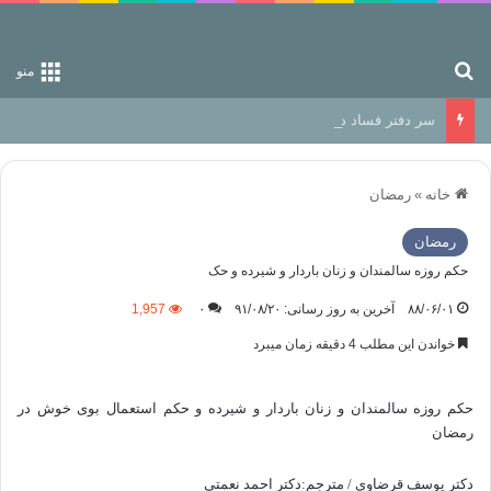
جستجو برای
منو
سر دفتر فساد در زمین‌، دوری وکناره‌گیری از راه خداست‌!
خانه
»
رمضان
رمضان
حکم روزه سالمندان و زنان باردار و شیرده و حک
۸۸/۰۶/۰۱
آخرین به روز رسانی: ۹۱/۰۸/۲۰
۰
1,957
خواندن این مطلب 4 دقیقه زمان میبرد
حکم روزه سالمندان و زنان باردار و شیرده و حکم استعمال بوی خوش در
رمضان
دکتر یوسف قرضاوی / مترجم:دکتر احمد نعمتی