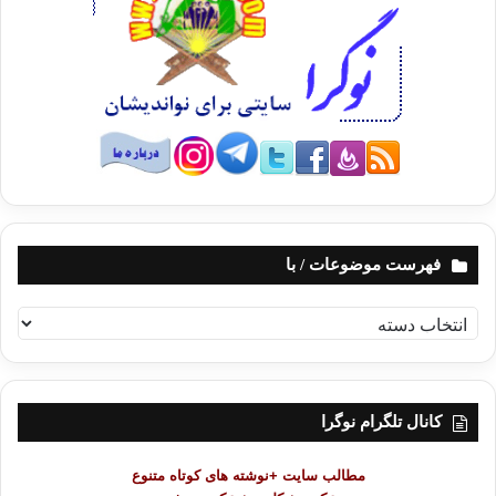
هر دو را بر آنان واجب دانسته­اند. به نظر من، زنی که پشت سر هم حاملگی و
شیردهی اوقات او را مشغول ساخته است، به طوری که فرصتی برای قضای
روزه را نداشته باشد، به این معنی که یک سال حامله است، و یک سال بعد
شیرده؛ و به همین طور پشت سر هم یک سال را حامله و یک سال را شیرده می
باشد؛ در این صورت، فقط فدیه روزه بر او واجب می گردد. اگر چنین زنی را
مکلّف به قضای روزه­هایی که به خاطر حاملگی و شیردهی افطار نموده است،
بنماییم وی، باید چند سال متوالی روزه بگیرد که این کار توأم با سختی و مشقت
است، و خداوند متعال سختی و مشقت را برای بندگانش روا نمی­دارد. تا اینجا
مربوط به سوال دوم بود. و امّا سوال سوم که راجع به استعمال عطر و بوی
خوش در رمضان بود؛ باید بگوییم که اسعمال بوی خوش در رمضان جایز است، و
هیچ کس استعمال عطر و بوی خوش را مبطل روزه و یا در رمضان حرام
فهرست موضوعات / با
ندانسته است. والله اعلم
ف
__________________________________________
ه
ر
منبع: دیدگاه­های فقهی معاصر (1)
س
ت
کانال تلگرام نوگرا
م
مؤلف: د. یوسف قرضاوی
و
مطالب سایت +نوشته های کوتاه متنوع
ض
مترجم: احمد نعمتی