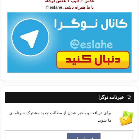
عکس + کلیپ + عکس نوشته
و
با ما همراه باشید.
eslahe@
ع
ناشر: نشر احسان
ا
ت
نوبت چاپ: اول 1380
/
ب
ا
روزه سالمندان سالمند باردار زنان شیرده بوی خوش
رمضان
کپی آدرس
خبرنامه نوگرا
برای دریافت و باخبر شدن از مطالب جدید مشترک خبرنامه‌ی
ما شوید.