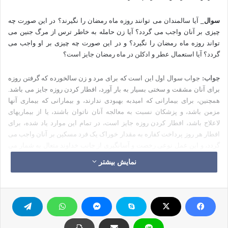
سوال_
آیا سالمندان می توانند روزه ماه رمضان را نگیرند؟ در این صورت چه
چیزی بر آنان واجب می گردد؟ آیا زن حامله به خاطر ترس از مرگ جنین می
تواند روزه ماه رمضان را نگیرد؟ و در این صورت چه چیزی بر او واجب می
گردد؟ آیا استعمال عطر و ادکلن در ماه رمضان جایز است؟
جواب:
جواب سوال اول این است که برای مرد و زن سالخورده که گرفتن روزه
برای آنان مشقت و سختی بسیار به بار آورد، افطار کردن روزه جایز می باشد.
همچنین، برای بیمارانی که امیدبه بهبودی ندارند، و بیمارانی که بیماری آنها
مزمن باشد، و پزشکان نسبت به معالجه آنان ناتوان باشند، یا از بیماری­های
لاعلاج باشد، افطار کردن روزه جایز است، در تمام این موارد یاد شده، برای
افطار هر روز پرداخت کفاره به مقدار خوراک یک فرد مسکین بر آنان واجب می
گردد، و این عمل نوعی رخصت و آسانگیری از جانب خداوند متعال به شمار می
آید؛ چنانگه می فرماید: { يُرِيدُ اللّهُ بِكُمُ الْيُسْرَ وَلاَ يُرِيدُ بِكُمُ الْعُسْرَ} { . خداوند
نمایش بیشتر
آسايش شما را مي‌خواهد و خواهان زحمت شما نيست} بقره/185
و می فرماید: { وَمَا جَعَلَ عَلَيْكُمْ فِي الدِّينِ مِنْ حَرَجٍ} { و در دين كارهاي دشوار و
سنگين را بر دوش شما نگذاشته است} حج/78.
ابن عبّاس(رض) می گوید:( به انسان پیر و کهنسال اجازه داده شده است در ماه