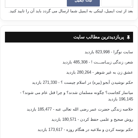
بعد از ثبت ایمیل، لینکی به ایمیل شما ارسال می گردد باید آن را تایید کنید.
پربازدیدترین مطالب سایت
سایت نوگرا
- 823,998 بازدید
شعر، زندگی زیبـاســـت !
- 485,308 بازدید
عشق زن به غیر شوهر
- 280,264 بازدید
حکم نوشیدن آبجو (بیره) در اسلام چیست ؟
- 271,330 بازدید
میانمار کجاست؟ چگونه مسلمان شدند؟ و چرا قتل عام می شوند؟
-
196,145 بازدید
خلاصه زندگی حضرت عمر رضی الله تعالی عنه
- 185,477 بازدید
روش صحیح و علمی حفظ کردن
- 180,571 بازدید
حکم بوسه کردن و ملاعبه در هنگام روزه
- 173,617 بازدید