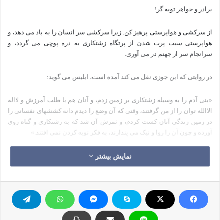
برادر و خواهر توبه گر!
از سرکشی و هواپرستی پرهیز کن. زیرا سرکشی سر انسان را به باد می دهد، و
هواپرستی سبب پرت شدن از پرتگاه زشتکاری به دره پوچی می گردد، و
سرانجام سر از جهنم در می آوری.
در روایتی که ابن جوزی نقل می کند آمده است، ابلیس می گوید:
«بنی آدم را به وسیله زشتکاری بر زمین زدم، و آنان هم با طلب آمرزش و لااله
الاالله توان را از من گرفتند، وقتی که آن وضع را دیدم دانه کششهای نفسانی را
در زمین زندگی آنان کشت کردم، و ثمرش آن شد که به زشتکاری و گناه روی
آورده و چون آن را روا و نیک می پندارند، به فکر توبه کردن نمی افتند.»
دوست عزیز! اگر در مورد کسی که به کمند کششهای کور نفسانی گرفتار آمده،
نمایش بیشتر
و در اندیشه ی توبه و رهایی نیست فکر کنی می بینی که به مرور زمان
زشتکاریهایش روی هم انباشته شده و او را در زیر بار خود نابود می کند، کافی
است که به جدول زیر توجه کنی؟
سالهای گناه
یک گناه در
دو گناه در
سه گناه در
چهارگناه در