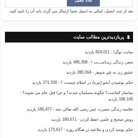
مواظب باش شاید فردار دیگر دیر باشد و شاید اصلا برای تو فردایی نباشد ؟؟!!
بعد از ثبت ایمیل، لینکی به ایمیل شما ارسال می گردد باید آن را تایید کنید.
همانگونه که خیلی ها کارشان را به فردا انداختند ولی هرگز هرگز فردا را ندیدند
؟!
پربازدیدترین مطالب سایت
ولی حصرت فردا را جاودانه به گور بردند .
سایت نوگرا
- 824,011 بازدید
آری !
همیشه فردا دیر است .
شعر، زندگی زیبـاســـت !
- 485,308 بازدید
عشق زن به غیر شوهر
- 280,264 بازدید
________________________
حکم نوشیدن آبجو (بیره) در اسلام چیست ؟
- 271,330 بازدید
توبه: تولدی دوباره
میانمار کجاست؟ چگونه مسلمان شدند؟ و چرا قتل عام می شوند؟
-
196,145 بازدید
نویسنده:جاسم المطوع
خلاصه زندگی حضرت عمر رضی الله تعالی عنه
- 185,477 بازدید
مترجم:عبدالعزیز سلیمی
روش صحیح و علمی حفظ کردن
- 180,571 بازدید
حکم بوسه کردن و ملاعبه در هنگام روزه
- 173,617 بازدید
انتشارات: نشر احسان-سال/1378