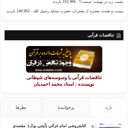
نصیب زن در بهشت چیست؟
- 152,966 بازدید
هواپرستی هوی توبه جهنم نفس گناه گناهان گناهکار زنا
بیست و هشت معجزه از معجزات حضرت محمّد رسول الله
- 148,962 بازدید
شرابخواری ربا
کپی آدرس
تناقضات قرآنی
تناقضات قرآنی یا وسوسه‌های شیطانی
نویسنده : استاد محمد احمدیان
تازه
پرخواننده
نظرها
کتابفروشی امام غزالی (آیجی بوک): مقصدی