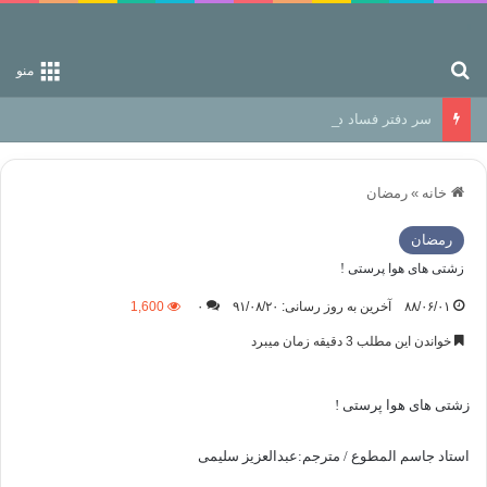
جستجو برای
منو
سر دفتر فساد در زمین‌، دوری وکناره‌گیری از راه خداست‌!
خانه
»
رمضان
رمضان
زشتی های هوا پرستی !
۸۸/۰۶/۰۱
آخرین به روز رسانی: ۹۱/۰۸/۲۰
۰
1,600
خواندن این مطلب 3 دقیقه زمان میبرد
زشتی های هوا پرستی !
استاد جاسم المطوع / مترجم:عبدالعزیز سلیمی