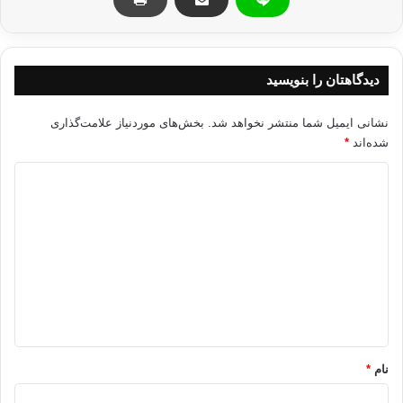
کاری
روز
روز
روز
روز
28800
21600
14400
7200
20
43800
32850
21900
10950
30
دیدگاهتان را بنویسید
58400
43800
29200
14600
40
نشانی ایمیل شما منتشر نخواهد شد.
بخش‌های موردنیاز علامت‌گذاری
شده‌اند
*
73000
54750
36500
18250
50
د
87600
65700
43800
21900
60
ی
د
گ
دوست گرامی به حجم و تعداد این گناهان به خوبی توجه کن! خدای نخواسته اگر
ا
به بیماری دنباله روی از کششهای ناروای نفسانی گرفتار شوی نزد خداوند
ه
پرونده ای زشت و چندش آور و سیاه خواهی داشت. و چنانچه گام در راه
پشیمانی و توبه بگذاری پرونده ای پاک و روشن خواهی داشت.
*
نام
*
بکر بن عبدالله مزنی در این باره می گوید: