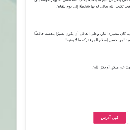
يَكتب الله تعالى له بها سَخَطَهُ إلى يوم يلقاه".
ه كان مصيره النار، وعلى العاقل أن يكون بصيرًا بنفسه حافظًا
 : "من حسن إسلام المرء تركه ما لا يعنيه".
ٌ عن منكرِ, أو ذكرُ الله".
کپی آدرس