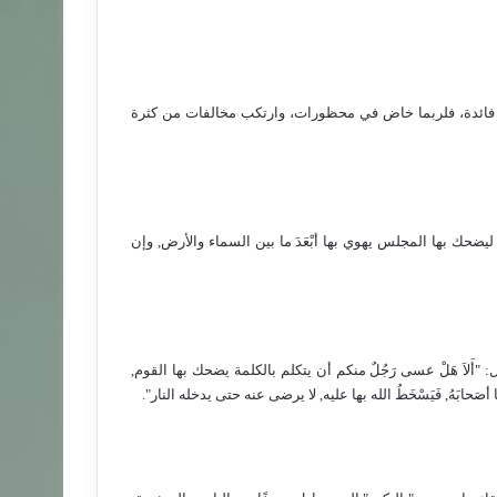
لا فائدة، فلربما خاض في محظورات، وارتكب مخالفات من كثرة
 ليضحك بها المجلس يهوي بها أبْعَدَ ما بين السماء والأرض, وإن
َلاَ هَلْ عسى رَجُلٌ منكم أن يتكلم بالكلمة يضحك بها القوم,
 أصَحابَهُ, فَيَسْخَطُ الله بها عليه, لا يرضى عنه حتى يدخله النار".