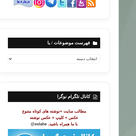
فهرست موضوعات / با
ف
ه
ر
س
ت
م
و
کانال تلگرام نوگرا
ض
و
مطالب سایت +نوشته های کوتاه متنوع
ع
عکس + کلیپ + عکس نوشته
ا
با ما همراه باشید.
eslahe@
ت
/