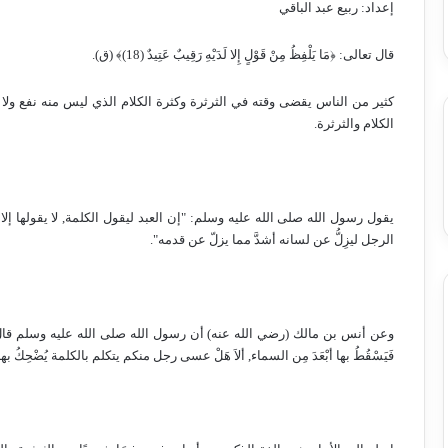
إعداد: ربيع عبد الباقي
قال تعالى: ﴿مَا يَلْفِظُ مِنْ قَوْلٍ إِلا لَدَيْهِ رَقِيبٌ عَتِيدٌ (18)﴾ (ق).
كثير من الناس يقضى وقته في الثرثرة وكثرة الكلام الذي ليس منه نفع و
الكلام والثرثرة.
يقول رسول الله صلى الله عليه وسلم: "إن العبد ليقول الكلمة, لا يقولها إلا
الرجل ليزِلُّ عن لسانه أشدَّ مما يزلّ عن قدمه".
وعن أنس بن مالك (رضي الله عنه) أن رسول الله صلى الله عليه وسلم قال: "أ
فَيَسْقُطُ بها أبْعَدَ مِن السماء, ألاَ هَلْ عسى رجل منكم يتكلم بالكلمة يُضْحِكُ بها