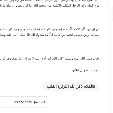
يوم يلقاه, وإن الرجل ليتكلم بالكلمة من سخط الله, ما كان يظن أن تبلغ ما بلغت 
ثم إن من كَثُر كلامه كَثُر خطؤه, ومن كثر خطؤه كثرت ذنوبه, ومن كثرت ذنوب
للسانه, ومن حَسِب كلامه من عمله قَلَّ كلامه؛ ولذلك قال صلى الله عليه وسلم
وقال صلى الله عليه وسلم: "كل كلام ابن آدم عليه لا له, إلا: أمرٌ بمعروف, أو نهي
المصد : اخوان انلاین
الكلام ذكر الله الثرثرة القلب