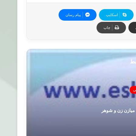
اسکایپ
پیام رسان
چاپ
بط
ی
 میازن زن و شوهر