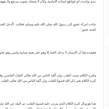
تبدو نواجذه, أي قواطع أسنانه الأمامية, وكان لا يضحك بصوت مرتفع ولا يقهقه
جاءت امرأة عجوز إلى رسول الله صلى الله عليه وسلم، فقالت: أأدخل الجنة ي
الجنة عجوز".
فقصده هنا أن الإنسان لا يدخل الجنة إلا وهو على هيئة شبابية وليس وهو عجو
وكثرة الكلام تميت القلب, وإن أَبْعَدَ الناس من الله تعالى القلبُ القاسي, وق
كثرة الكلام بغير ذكر الله قسوةٌ للقلب, وإن أبْعدَ الناس من الله تعالى القلب
هذا هو وبال كثرة الكلام الذي يترتب عليه قسوة القلب، ثم البعد عن الله تب
الله صلى الله عليه وسلم قال: "إن الرجل ليتكلم بالكلمة من رضوان الله, ما