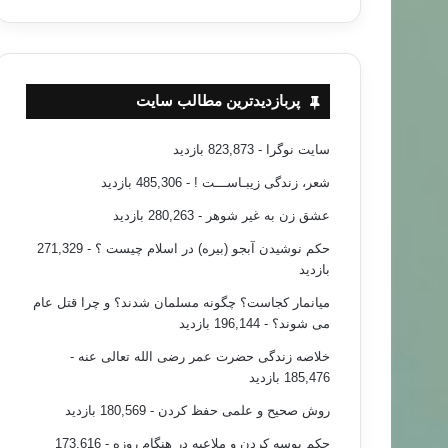
پربازدیدترین مطالب سایت
سایت نوگرا
- 823,873 بازدید
شعر، زندگی زیبـاســـت !
- 485,306 بازدید
عشق زن به غیر شوهر
- 280,263 بازدید
حکم نوشیدن آبجو (بیره) در اسلام چیست ؟
- 271,329
بازدید
میانمار کجاست؟ چگونه مسلمان شدند؟ و چرا قتل عام
می شوند؟
- 196,144 بازدید
خلاصه زندگی حضرت عمر رضی الله تعالی عنه
-
185,476 بازدید
روش صحیح و علمی حفظ کردن
- 180,569 بازدید
حکم بوسه کردن و ملاعبه در هنگام روزه
- 173,616