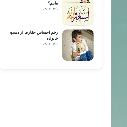
بیابیم؟
۰۴/۰۸/۰۳
زخمِ احساسِ حقارت از دستِ
خانواده
۰۴/۰۸/۰۳
به شی کوردی
۹۸/۰۳/۱۳
چۆن رۆژوو بگرین – ٢۵