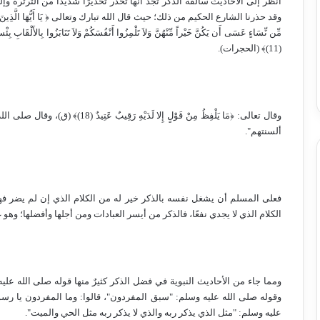
انظر إلى الأحاديث سالفة الذكر تجد أنها تحذر تحذيرًا شديدًا من الثرثرة وإ
وقد حذرنا الشارع الحكيم من ذلك؛ حيث قال الله تبارك وتعالى ﴿ يَا أَيُّهَا الَّذِينَ آمَنُوا لاَ 
مِّن نِّسَاءٍ عَسَى أَن يَكُنَّ خَيْراً مِّنْهُنَّ وَلاَ تَلْمِزُوا أَنْفُسَكُمْ وَلاَ تَنَابَزُوا بِالأَلْقَابِ 
(11)﴾ (الحجرات).
وقال تعالى: ﴿مَا يَلْفِظُ مِنْ قَوْلٍ 
ألسنتهم".
فعلى المسلم أن يشغل نفسه بالذكر خير له من الكلام الذي إن لم يضر فهو
الكلام الذي لا يجدي نفعًا، فالذكر من أيسر العبادات ومن أجلها وأفضلها؛ وهو
ومما جاء من الأحاديث النبوية في فضل الذكر كثيرٌ منها قوله صلى الله عليه
وقوله صلى الله عليه وسلم: "سبق المفردون"، قالوا: وما المفردون يا رسول 
عليه وسلم: "مثل الذي يذكر ربه والذي لا يذكر ربه مثل الحي والميت".