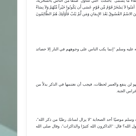
لقاء ما يسمى "بالنكت" التي تتناول
صنفًا من الناس بالسخرية،
يَسْخَرْ قَوْمٌ مِّن قَوْمٍ عَسَى أَن يَكُونُوا خَيْراً مِّنْهُمْ وَلاَ نِسَاءٌ
بِئْسَ الاسْمُ الفُسُوقُ بَعْدَ الإِيمَانِ وَمَن لَّمْ يَتُبْ فَأُوْلَئِكَ هُمُ الظَّالِمُونَ
إِلا لَدَيْهِ رَقِيبٌ عَتِيدٌ (18)﴾ (ق)، وقال صلى الله عليه وسلم "إنما يكب الناس على وجوههم في النار إلا حصائد
 لن ينفع والعمر لحظات، فيجب أن نغتنمها في الذكر بدلاً من
 غراس الجنة.
 وسلم موصيًا أحد الصحابة "لا يزال لسانك رطبًا من ذكر الله"،
الله؟ قال: "الذاكرون الله كثيرًا والذاكرات"، وقال صلى الله