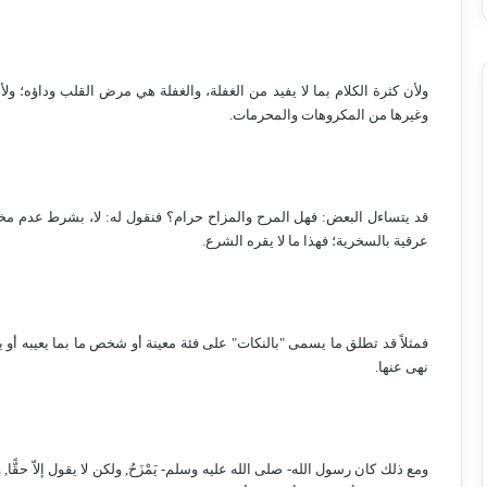
ولأن كثرة الكلام بما لا يفيد من الغفلة، والغفلة هي مرض القلب وداؤه؛ ولأ
وغيرها من المكروهات والمحرمات.
قد يتساءل البعض: فهل المرح والمزاح حرام؟ فنقول له: لا، بشرط عدم مخال
عرقية بالسخرية؛ فهذا ما لا يقره الشرع.
فمثلاً قد تطلق ما يسمى "بالنكات" على فئة معينة أو شخص ما بما يعيبه أو ي
نهى عنها.
ومع ذلك كان رسول الله- صلى الله عليه وسلم- يَمْزَحُ, ولكن لا يقول إلاّ ح