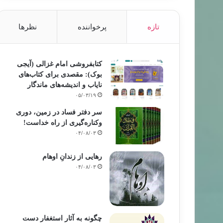
تازه
پرخواننده
نظرها
کتابفروشی امام غزالی (آیجی
بوک): مقصدی برای کتاب‌های
نایاب و اندیشه‌های ماندگار
۰۵/۰۳/۱۹
سر دفتر فساد در زمین‌، دوری
وکناره‌گیری از راه خداست‌!
۰۴/۰۸/۰۳
رهایی از زندانِ اوهام
۰۴/۰۸/۰۳
چگونه به آثار استغفار دست