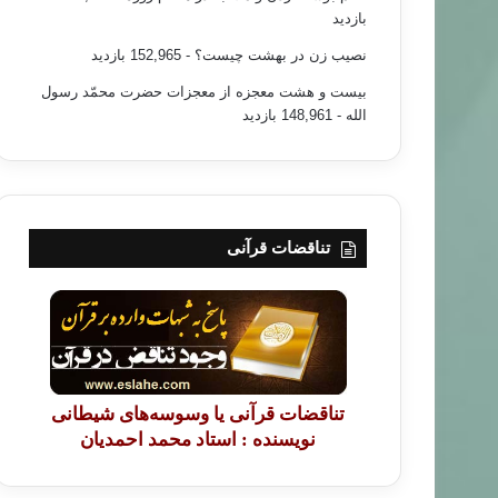
بازدید
نصیب زن در بهشت چیست؟
- 152,965 بازدید
بیست و هشت معجزه از معجزات حضرت محمّد رسول
الله
- 148,961 بازدید
تناقضات قرآنی
تناقضات قرآنی یا وسوسه‌های شیطانی
نویسنده : استاد محمد احمدیان