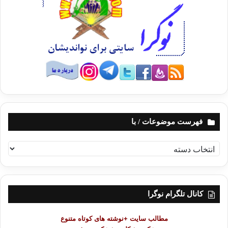
کپی آدرس
فهرست موضوعات / با
ف
ه
ر
س
ت
کانال تلگرام نوگرا
م
و
مطالب سایت +نوشته های کوتاه متنوع
ض