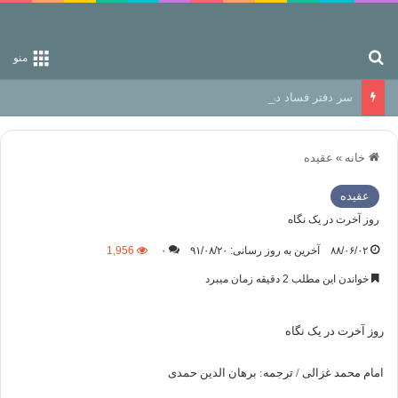
جستجو برای
منو
سر دفتر فساد در زمین‌، دوری وکناره‌گیری از راه خداست‌!
خانه
»
عقیده
عقیده
روز آخرت در یک نگاه
۸۸/۰۶/۰۲
آخرین به روز رسانی: ۹۱/۰۸/۲۰
۰
1,956
خواندن این مطلب 2 دقیقه زمان میبرد
روز آخرت در یک نگاه
امام محمد غزالی / ترجمه: برهان الدین حمدی