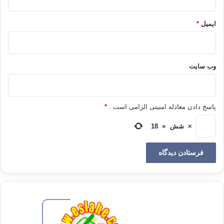
کتاب الاربعین
ایمیل
*
تألیف: امام محمد غزالی
وب‌ سایت
ترجمه: برهان الدین حمدی
انتشارات: اطلاعات تهران 1374
پاسخ دادن معادله امنیتی الزامی است .
*
×
شش
=
18
– هيچ عمل كوچك و بزرگي را رها نكرده است و همه را برشمرده
[1]
است. کهف/49.
قیامت روز آخرت بهشت جهنم مرگ رستاخیز مردگان قبر
صراط