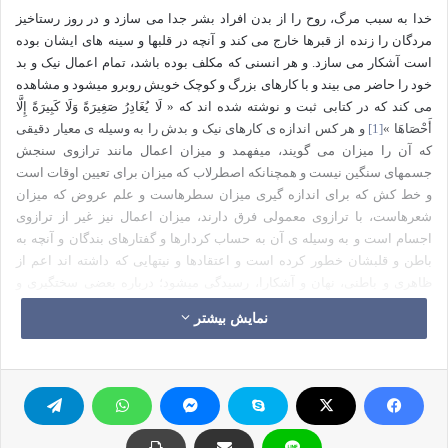
خدا به سبب مرگ، روح را از بدن افراد بشر جدا می سازد و در روز رستاخیز
مردگان را زنده از قبرها خارج می کند و آنچه در قلبها و سینه های ایشان بوده
است آشکار می سازد. و هر انسنی که مکلف بوده باشد، تمام اعمال نیک و بد
خود را حاضر می بیند و با کارهای بزرگ و کوچک خویش روبرو می­شود و مشاهده
می کند که در کتابی ثبت و نوشته شده اند که « لَا يُغَادِرُ صَغِيرَةً وَلَا كَبِيرَةً إِلَّا
أَحْصَاهَا »
[1]
و هر کس اندازه ی کارهای نیک و بدش را به وسیله ی معیار دقیقی
که آن را میزان می گویند، می­فهمد و میزان اعمال مانند ترازوی سنجش
جسمهای سنگین نیست و همچنانکه اصطرلاب که میزان برای تعیین اوقات است
و خط کش که برای اندازه گیری میزان سطرهاست و علم عروض که میزان
شعرهاست، با ترازوی معمولی فرق دارند، میزان اعمال نیز غیر از ترازوی
اجسام است و به وسیله ی آن به حساب کردارها و گفتارهای بندگان و آنچه به
باطن و قلبشان خطور کرده است و اعتقادها و نیتهایی که داشته اند اعم از
ظاهری و باطنی، نهان و آشکارا، رسیدگی می­شود؛ درباره بعضی سختگیری و
نسبت به جمعی بر حسب استحقاق سهل انگاری به عمل می آید و گروهی بی
نمایش بیشتر
حساب به بهشت می روند و همچنین صراط که پلی است تیزتر از شمشیر و
باریک تر از موی و در بین منازل اهل سعادت و محل­های بدکاران کشیده شده
است، در راه افراد بشر وجود دارد و کسانی که در دنیا به راه راست که موازی
صراط و در باریکی و تیزی با آن یکسان است، رفته باشند سبک و آسان از آن
می گذرند و برای افرادی که در دنیا از صراط مستقیم منحرف شده باشند و در
آن روز مشمول عفو کرم خدا واقع نشوند، لغزشگاه خطرناکی می­باشد.