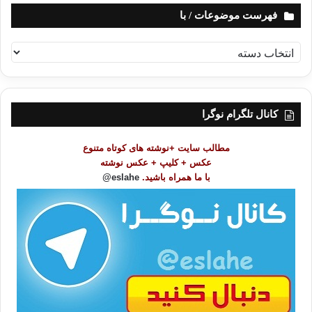
فهرست موضوعات / با
ف
ه
ر
س
ت
کانال تلگرام نوگرا
م
و
مطالب سایت +نوشته های کوتاه متنوع
ض
عکس + کلیپ + عکس نوشته
و
با ما همراه باشید.
eslahe@
ع
ا
ت
/
ب
ا