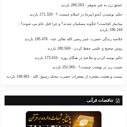
عشق زن به غیر شوهر
- 280,263 بازدید
حکم نوشیدن آبجو (بیره) در اسلام چیست ؟
- 271,329 بازدید
میانمار کجاست؟ چگونه مسلمان شدند؟ و چرا قتل عام می شوند؟
-
196,144 بازدید
خلاصه زندگی حضرت عمر رضی الله تعالی عنه
- 185,476 بازدید
روش صحیح و علمی حفظ کردن
- 180,569 بازدید
حکم بوسه کردن و ملاعبه در هنگام روزه
- 173,616 بازدید
نصیب زن در بهشت چیست؟
- 152,965 بازدید
بیست و هشت معجزه از معجزات حضرت محمّد رسول الله
- 148,961 بازدید
تناقضات قرآنی