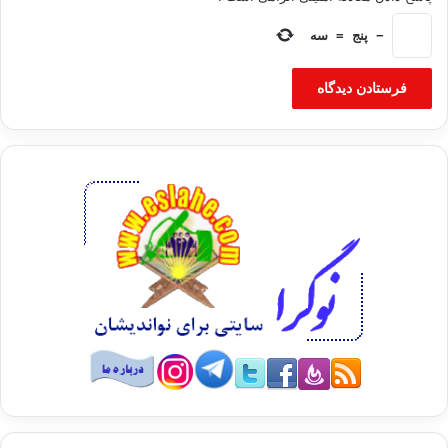
−
پنج
=
سه