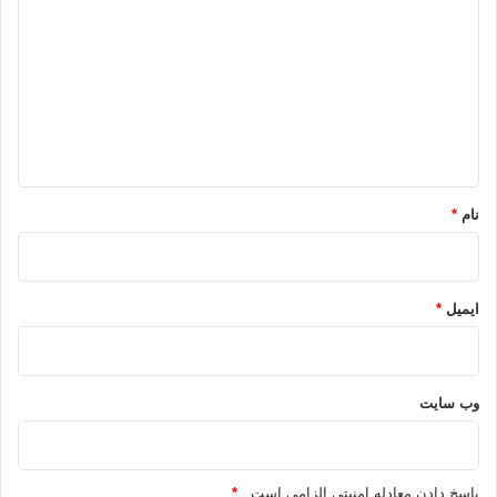
ی
د
گ
ا
ه
*
نام
*
ایمیل
*
وب‌ سایت
پاسخ دادن معادله امنیتی الزامی است .
*