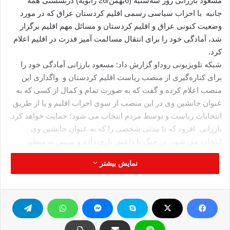
مسعود بارزانی روز سه‌شنبه (6بهمن/26 ژانویه)‌ درنشستی همه‌
جانبه‌ با احزاب سیاسی رسمی اقلیم کردستان عراق که‌ در مورد
وضعیت کنونی عراق و اقلیم کردستان و مسائل مهم اقلیم برگزار
شد، آمادگی خود را برای انتقال مسالمت آمیز قدرت در اقلیم اعلام
کرد.
شبکه‌ تلویزیونی روداو گزارش داد: مسعود بارزانی آمادگی خود را
برای کناره‌گیری از منصب ریاست اقلیم کردستان و واگذاری این
منصب اعلام کرده‌ و گفت که‌ ‌به‌ صورت تمام و کمال از کسی که‌ به‌
عنوان جانشین وی در این منصب از سوی احزاب اقلیم و یا از طریق
انتخابات ریاست و توسط مردم انتخاب می شود؛ حمایت خواهد کرد.
بارزانی افزود که‌ تا مدتی شخصی را که‌ به‌ عنوان جانشین وی
انتخاب می شود، در جنگ با داعش یاری داده‌ و سپس به‌ منظور
استقلال بیشتر رئیس آینده‌ اقلیم، در انجام امور و وظایف محوله‌ و
نمایش بیشتر
همچنین جلوگیری از بروز تنش های احتمالی، از اقلیم کردستان خارج
خواهد شد.
لازم به‌ ذکر است که‌ مدت قانونی ریاست مسعود بارزانی بر اقلیم
کردستان در 19 ماه اوت سال 2105 (مرداد 1394)، به‌ پایان رسید و
اصرار رهبران حزب دمکرات کردستان (پارتی) بر تمدید این مدت و