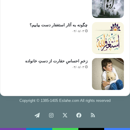
چگونه به آثار استغفار دست بیابیم؟
۰۴/۰۸/۰۳
زخمِ احساسِ حقارت از دستِ خانواده
۰۴/۰۸/۰۳
Copyright © 1385-1405 Eslahe.com All rights reserved
خوراک
فیس
X
اینستاگرام
تلگرام
بوک