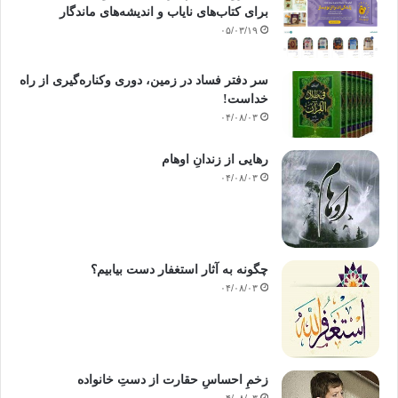
از این رو احساس می کند که در دنیایی خشن زیست می کند. بنابر قانون تعرف
برای کتاب‌های نایاب و اندیشه‌های ماندگار
الاشیا باضدادها خشونت چیزی است که برای انسان مطبوع و ملایم نباشد، به
۰۵/۰۳/۱۹
حرف (خ) و عبارت (خش) و همچنین عبارت (خش خش) دقت کنید، از لحاظ زبان
شناسی خشونت خود
واژه ای خشن است.
سر دفتر فساد در زمین‌، دوری وکناره‌گیری از راه
خداست‌!
منبع : فصل نو / شنبه،
۲۷
تیر
۱۳۸۸ –
سال – شماره 51 – 12صفحه
۰۴/۰۸/۰۳
رهایی از زندانِ اوهام
خش خشونت خشن پرخاشگر لورنز انتقام پرخاشگری
۰۴/۰۸/۰۳
خشم
کپی آدرس
چگونه به آثار استغفار دست بیابیم؟
۰۴/۰۸/۰۳
زخمِ احساسِ حقارت از دستِ خانواده
۰۴/۰۸/۰۳