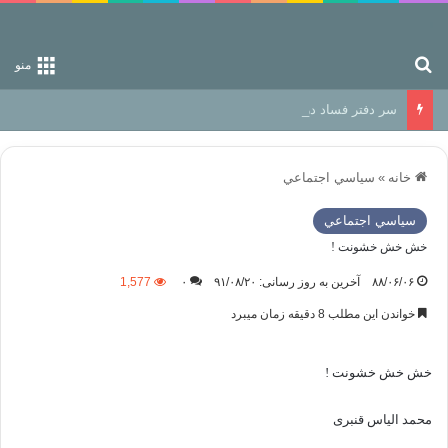
جستجو برای
منو
سر دفتر فساد در زمین‌، دوری وکناره‌گیری از راه خداست‌!
خانه
»
سياسي اجتماعي
سياسي اجتماعي
خش خش خشونت !
۸۸/۰۶/۰۶
آخرین به روز رسانی: ۹۱/۰۸/۲۰
۰
1,577
خواندن این مطلب 8 دقیقه زمان میبرد
خش خش خشونت !
محمد الیاس قنبری