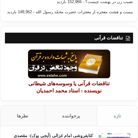
نصیب زن در بهشت چیست؟
- 152,966 بازدید
تواند نوعی خشونت محسوب شود، شکار بی رویه حیوانات و بر هم زدن چرخه
طبیعت هم عمل خشنی است، حتی در بازیها و ورزش ها خشونت وجود دارد،
بیست و هشت معجزه از معجزات حضرت محمّد رسول الله
- 148,962 بازدید
تصور کنید در بازی شطرنج وقتی شما پیروز می شوید به طرف مقابل، القا می
کنید که من از تو قوی ترام و تو هیچ غلطی نمی توانی بکنی وبه این وسیله به
شخصیت و روح او خشونت می کنبد. در بحث های علمی و فلسفی، فردی که سر
تناقضات قرآنی
انجام حرفش را به کرسی می نشاند در واقع به شعور دیگران خشونت می ورزد.
6- بدون اغراق می توانیم سخنان بسیاری از علمای اجتماعی را تایید کنیم که
عصر ما عصر پر خاشگری است و من این جمله را اضافه می کنم که عصر ما
عصر بی تفاوتی نسبت به خشونت است. ما هر روز تصاویر خشونت باری را از
سراسر دنیا می بینیم و اخبار وحشتناکی را می شنویم و ناهارمان را می خوریم و
لبخند می زنیم و سیگارمان را دود می کنیم. یکی از جامعه شناسان به نام الیوت
تناقضات قرآنی یا وسوسه‌های شیطانی
اورنسون نقل می کند که روزی پسرش از او پرسید ناپالم چیست؟ و او پاسخ داد
نویسنده : استاد محمد احمدیان
ناپالم ماده ای شیمیایی است که به پوست می چسبد و پوست را به شدت می
سوزاند و شخص را می کشد، لحظه ای بعد متوجه شد که اشک از چشمان
پسرش سرازیر است و او متوجه شد که چقدر تا به حال نسبت به این سلاح
آدمکش فجیع بی تفاوت بوده است.
تازه
پرخواننده
نظرها
7- به هر حال خشونت همواره وجود داشته است، وجود دارد و وجود خواهد
داشت وفقط در طول تاریخ فرم آن تغییر می کند. انسان همواره نا راضی است
کتابفروشی امام غزالی (آیجی بوک): مقصدی