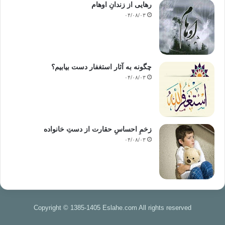
رهایی از زندانِ اوهام
۰۴/۰۸/۰۳
چگونه به آثار استغفار دست بیابیم؟
۰۴/۰۸/۰۳
زخمِ احساسِ حقارت از دستِ خانواده
۰۴/۰۸/۰۳
Copyright © 1385-1405 Eslahe.com All rights reserved