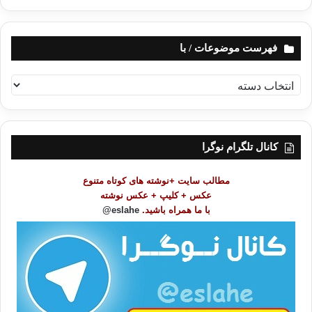
فهرست موضوعات / با
ف
ه
ر
س
ت
کانال تلگرام نوگرا
م
و
مطالب سایت +نوشته های کوتاه متنوع
ض
عکس + کلیپ + عکس نوشته
و
با ما همراه باشید.
eslahe@
ع
ا
ت
/
ب
ا