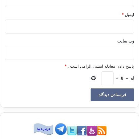
ایمیل
*
قضای روزه قضا رمضان اطعام فدیه
کپی آدرس
وب‌ سایت
پاسخ دادن معادله امنیتی الزامی است .
*
نُه
−
8
=