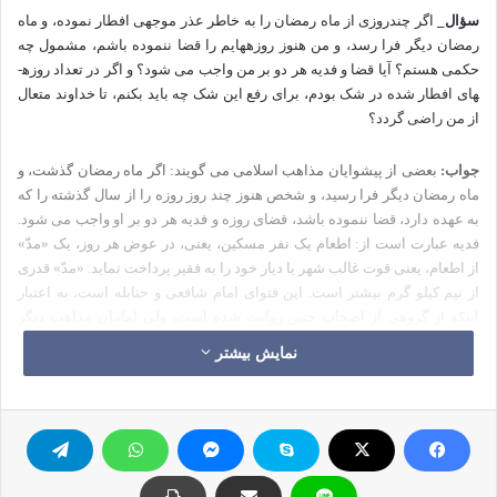
سؤال_
اگر چندروزی از ماه رمضان را به خاطر عذر موجهی افطار نموده، و ماه
رمضان دیگر فرا رسد، و من هنوز روزه­هایم را قضا ننموده باشم، مشمول چه
حکمی هستم؟ آیا قضا و فدیه هر دو بر من واجب می شود؟ و اگر در تعداد روزه­
های افطار شده در شک بودم، برای رفع این شک چه باید بکنم، تا خداوند متعال
از من راضی گردد؟
جواب:
بعضی از پیشوایان مذاهب اسلامی می گویند: اگر ماه رمضان گذشت، و
ماه رمضان دیگر فرا رسید، و شخص هنوز چند روز روزه را از سال گذشته را که
به عهده دارد، قضا ننموده باشد، قضای روزه و فدیه هر دو بر او واجب می شود.
فدیه عبارت است از: اطعام یک نفر مسکین، یعنی، در عوض هر روز، یک «مدّ»
از اطعام، یعنی قوت غالب شهر یا دیار خود را به فقیر پرداخت نماید. «مدّ» قدری
از نیم کیلو گرم بیشتر است. این فتوای امام شافعی و حنابله است، به اعتبار
اینکه از گروهی از اصحاب چنین روایت شده است، ولی امامان مذاهب دیگر
چنین فتوایی را نداده­ند.
نمایش بیشتر
در هر صورت، اگر کسی روزه سال گذشته را بر عهده داشت، قضای آن روزه­ها
قطعا" بر او
واجب است، ولی راجع به اطعام یا فدیه، اگر انجام داد، چه بهتر؛
ولی اگر آن را انجام ندهد، ان شاءالله گناهی بر او نیست؛ به دلیل اینکه چنین
مطلبی در این ارتباط [به صراحت] ار طرق صحیح از پیامبر اکرم (ص) به ما
نرسیده است.