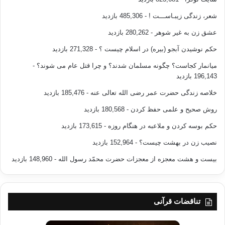
شعر، زندگی زیبـاســـت !
- 485,306 بازدید
عشق زن به غیر شوهر
- 280,262 بازدید
حکم نوشیدن آبجو (بیره) در اسلام چیست ؟
- 271,328 بازدید
میانمار کجاست؟ چگونه مسلمان شدند؟ و چرا قتل عام می شوند؟
-
196,143 بازدید
خلاصه زندگی حضرت عمر رضی الله تعالی عنه
- 185,476 بازدید
روش صحیح و علمی حفظ کردن
- 180,568 بازدید
حکم بوسه کردن و ملاعبه در هنگام روزه
- 173,615 بازدید
نصیب زن در بهشت چیست؟
- 152,964 بازدید
بیست و هشت معجزه از معجزات حضرت محمّد رسول الله
- 148,960 بازدید
تناقضات قرآنی