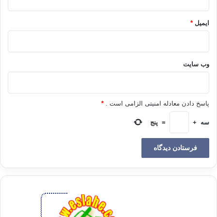
نوبت چاپ: اول 1380
ایمیل
*
زن نماز تراویح رمضان مسجد زنان
وب‌ سایت
کپی آدرس
پاسخ دادن معادله امنیتی الزامی است .
*
سه
+
=
پنج