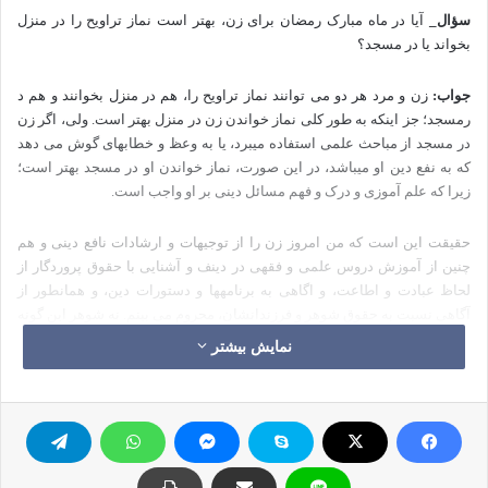
سؤال_
آیا در ماه مبارک رمضان برای زن، بهتر است نماز تراویح را در منزل
بخواند یا در مسجد؟
جواب:
زن و مرد هر دو می توانند نماز تراویح را، هم در منزل بخوانند و هم د
رمسجد؛ جز اینکه به طور کلی نماز خواندن زن در منزل بهتر است. ولی، اگر زن
در مسجد از مباحث علمی استفاده می­برد، یا به وعظ و خطابه­ای گوش می دهد
که به نفع دین او می­باشد، در این صورت، نماز خواندن او در مسجد بهتر است؛
زیرا که علم آموزی و درک و فهم مسائل دینی بر او واجب است.
حقیقت این است که من امروز زن را از توجیهات و ارشادات نافع دینی و هم
چنین از آموزش دروس علمی و فقهی در دینف و آشنایی با حقوق پروردگار از
لحاظ عبادت و اطاعت، و اگاهی به برنامه­ها و دستورات دین، و همانطور از
آگاهی نسبت به حقوق شوهر و فرزندانشان، محروم می بینم. نه شوهر این گونه
مسائل را به همسرش یاد می دهد،
و نه زن به دنبال کسب علم و دانش در
نمایش بیشتر
زمینه این مسائل است.
اگر در ماه رمضان، زنان بتوانند از دروس و موعظه­های دینی و اخلاقی بهرمند
گردند؛ بهتر است که به مسجد بروند؛ در غیر این صورت، نماز
خواندنشان در
منزل بهتر است، و در هر صورت مشتاق و علاقمند بود که د رمسجد نماز بخواند،
نباید شوهرش مانع او گردد. پیامبر اکرم (ص) می فرماید: {مانع رفتن کنیزان خدا