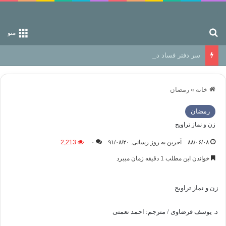
جستجو برای
منو
سر دفتر فساد در زمین‌، دوری وکناره‌گیری از راه خداست‌!
خانه
»
رمضان
رمضان
زن و نماز تراویح
۸۸/۰۶/۰۸
آخرین به روز رسانی: ۹۱/۰۸/۲۰
۰
2,213
خواندن این مطلب 1 دقیقه زمان میبرد
زن و نماز تراویح
د. یوسف قرضاوی / مترجم: احمد نعمتی