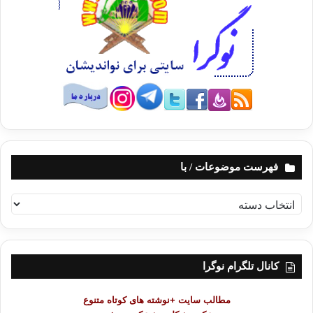
فهرست موضوعات / با
ف
ه
ر
س
ت
کانال تلگرام نوگرا
م
و
مطالب سایت +نوشته های کوتاه متنوع
ض