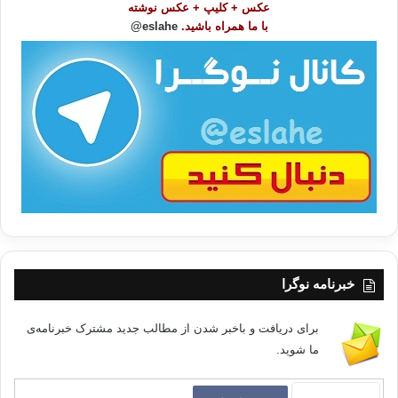
عکس + کلیپ + عکس نوشته
و
– ساڵی‌70ی‌زایینی‌ئیمامی‌جه‌عفه‌ر صادقی‌موجته‌هید له‌دایك بوو.
با ما همراه باشید.
eslahe@
ع
ا
– ساڵی‌1351ك – 1352 / 4/1/1933 – 27/9/ 1933 اسماعیل صدقی‌بوو به‌پاشایی
ت
میصر.
/
ب
ا
*9 ی‌ڕه‌مه‌زان:
– ساڵی‌212ی‌كۆچی‌شاری‌صقلیه‌له‌لایه‌ن موسڵمانان رزگاری‌كرا.
– ساڵی‌1394 ك – 25/9/1974 عبدالعزیز الحجازی له‌میصر حكومه‌تێكی‌له‌33
وه‌زیر پێك هێنا و، بوو به‌سه‌رۆك وه‌زیران.
خبرنامه نوگرا
– ساڵی‌1385ك- 31/11/1965ز جان بیدال بوكاسای‌سه‌رۆك
ئه‌ركانی‌گشتی‌سه‌ربازی له‌كۆماری‌ئه‌فریقیای‌ناوه‌ڕاست كوده‌تای‌به‌سه‌ر دافید
برای دریافت و باخبر شدن از مطالب جدید مشترک خبرنامه‌ی
داكوداكردو حكومه‌تێكی‌دامه‌زراند.
ما شوید.