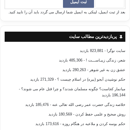
*10 ی‌ ڕه‌مه‌زان:
بعد از ثبت ایمیل، لینکی به ایمیل شما ارسال می گردد باید آن را تایید کنید.
– ساڵی‌1393 ك – 6/10/1973ز سوپای‌مصر هێڵی‌(بارلیفی‌)ی‌بڕی‌و چووه‌نۆكه‌ندی
سوێس له‌دژی‌جووله‌كه‌.
پربازدیدترین مطالب سایت
– ساڵی‌1365ك – 7/8/1946 ره‌جه‌ب بكر له‌توركیا حكومه‌تێكی‌له‌19 وه‌زیر پێك
هێنا دوای‌حكومه‌تی‌شوكری‌سراج ئۆغلۆ.
سایت نوگرا
- 823,881 بازدید
شعر، زندگی زیبـاســـت !
- 485,306 بازدید
عشق زن به غیر شوهر
- 280,263 بازدید
* 11 ی‌ڕه‌مه‌زان:
حکم نوشیدن آبجو (بیره) در اسلام چیست ؟
- 271,329 بازدید
میانمار کجاست؟ چگونه مسلمان شدند؟ و چرا قتل عام می شوند؟
-
– ساڵی‌95ی‌كۆچی‌سه‌عیدی‌كوڕی‌جوبه‌یر شه‌هید كرا.
196,144 بازدید
خلاصه زندگی حضرت عمر رضی الله تعالی عنه
- 185,476 بازدید
روش صحیح و علمی حفظ کردن
- 180,569 بازدید
* 13 ی‌ڕه‌مه‌زان:
حکم بوسه کردن و ملاعبه در هنگام روزه
- 173,616 بازدید