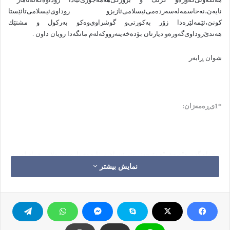
نایه‌ن،نه‌خاسمه‌له‌سه‌رده‌می‌ئیسلامی‌ئازیزو روداوی‌ئیسلامی‌تائێستا
كونێ،ئێمه‌لێره‌دا زۆر به‌كورتی‌و گوشراوی‌وه‌كو به‌ركول و مشتێك
هه‌ندێ‌روداوی‌گه‌وره‌و دیارتان بۆده‌خه‌ینه‌رووكه‌له‌م مانگه‌دا رویان داون .
شوان ڕابه‌ر
*1ی‌ڕه‌مه‌زان:
– خوای‌گه‌وره‌"صحف"ی‌بۆ حه‌زره‌تی‌ئیبراهیم نارده‌خواره‌وه‌سه‌لامی‌خوای‌له‌سه‌ر
بێت.
نمایش بیشتر
– ساڵی‌(3)ی‌كۆچی‌جه‌نگی ئوحد له‌شاری‌مه‌دینه‌له‌نێوان سوپای‌موسڵمانان و
كافران له‌كێوی‌ئوحد ڕویدا.
– ساڵی‌ی‌زاینی‌قوڕئانی‌پیرۆز دابه‌زی تاله‌گۆی‌زه‌وی‌بكرێته‌تاكه‌ده‌ستور و