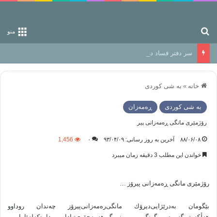
جستجو برای
منو
سر دفتر فساد در زمین‌، دوری وکناره‌گیری از راه خداست‌!
خانه
»
به شی کوردی
به شی کوردی
ڕه‌مه‌زان
رۆژمێری‌ مانگی ‌ڕه‌مه‌زانی ‌پیر
۸۸/۰۶/۰۸
آخرین به روز رسانی: ۹۳/۰۴/۰۹
۰
1,456
خواندن این مطلب 3 دقیقه زمان میبرد
رۆژمێری‌ مانگی ‌ڕه‌مه‌زانی ‌پیرۆز …
بێگومان به‌درێژایی‌دیرۆك مانگی‌ره‌مه‌زانی‌پیرۆز چه‌ندان روداوو
هه‌ڵكه‌وتی‌گه‌وره‌و گرنگ و بزورگی‌هه‌مه‌جۆری‌تیادا روداوه‌كه‌له‌ئامار