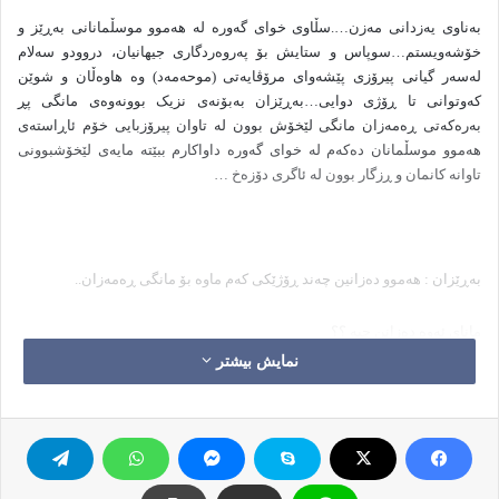
بەناوی یەزدانی مەزن….سڵاوی خوای گەورە لە هەموو موسڵمانانی بەڕێز و
خۆشەویستم…سوپاس و ستایش بۆ پەروەردگاری جیهانیان، دروودو سەلام
لەسەر گیانی پیرۆزی پێشەوای مرۆڤایەتی (موحەمەد) وە هاوەڵان و شوێن
کەوتوانی تا ڕۆژی دوایی…بەڕێزان بەبۆنەی نزیک بوونەوەی مانگی پڕ
بەرەکەتی ڕەمەزان مانگی لێخۆش بوون لە تاوان پیرۆزبایی خۆم ئاڕاستەی
هەموو موسڵمانان دەکەم لە خوای گەورە داواکارم ببێتە مایەی لێخۆشبوونى
تاوانه کانمان و ڕزگار بوون لە ئاگری دۆزەخ …
بەڕێزان : هەموو دەزانین چەند ڕۆژێکی کەم ماوە بۆ مانگی ڕەمەزان..
مانای ئەوە دەزانن چیە ؟؟
نمایش بیشتر
واتە چەند ڕۆژیک ماوە بۆ :
لێخۆشبوون لە تاوان و سڕینەوەی کرداری خراپ…
بۆن کردنی بۆن و بەرام و شەماڵی بۆن خۆشی بەهەشت …