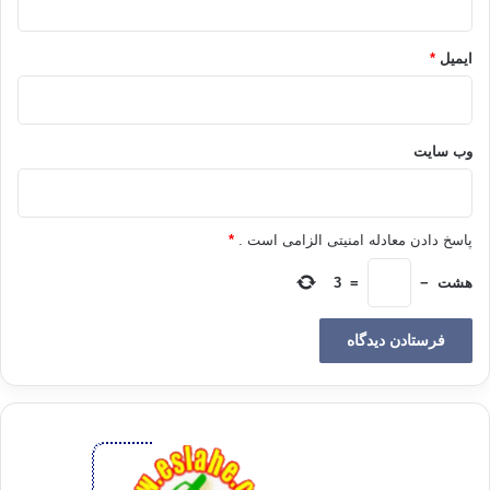
ئایا تۆ ئامادەی بۆ دەستپێکردنی سەرەتا و تەواوکردنی کۆتاییەکەی ؟
ایمیل
*
ئایا تۆ ئامادەی بۆ سەرەتای ژیانێکی نوێی ئەم مانگە پیرۆزە ؟
ئایا تۆ ئامادەی بۆ کۆتایی هێنان بە وەرزەکانی بێ ئاگایت و هەستانەوە جارێکی تر
وب‌ سایت
، وە لە بەرکردنەوەی پۆشاکی سپی ..؟
ئایا بێزار نە بووی لە پۆشاکی پیس ؟
پاسخ دادن معادله امنیتی الزامی است .
*
ئایا دڵ تەنگ نە بووی بە لەبەرکردنی پۆشاکی تەسک و تەنک؟
هشت
−
=
3
ئایا بێزار نەبووی لە سووڕانەوە وگەڕان لە ڕێگا و باندا؟
ئایا ناتەوێت جارێکی تر هەوای پاک هەڵمژیت کە سنگت پێشو‌ازی بکات؟
سنگێکی پاک کە دڵێکی پاکی تێدابێت تاوان داینەپۆشێت ؟