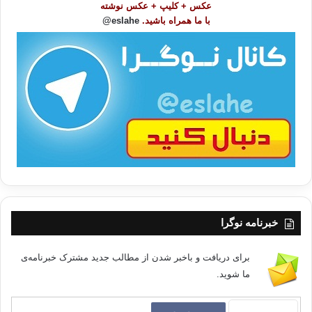
عکس + کلیپ + عکس نوشته
و
جوانترە…
با ما همراه باشید.
eslahe@
ع
ا
بیر لەو تاوانانە بکەرەوە کە شەیتان یارمەتی دەرتە بۆیان هەرچەندە خۆت پێت
ت
خۆش نەبن بەڵام بە هۆی نەتوانینی بەرگری یان ئارام گرتن دەیانکەیت..
/
ب
یان ئەو ئاکارانەی کە لە خودت دا بونیان هەیە .. تۆ کەسێکی بە تەماعی …
ا
کەللەڕەقی… گاڵتەکردنت پێ خۆشە … تۆ ئەتوانی گوێڕایەڵیەک بکەی بۆ
سەرپێچی خوای گەورە..؟
سەیری هاوڕێکانت بکە ، ئایا هاوڕێی خراپن
خبرنامه نوگرا
ئایا هەمان کارەکانی ئەوان دەکەیتەوە ؟ ناتوانی دەستبەرداریان بیت؟
برای دریافت و باخبر شدن از مطالب جدید مشترک خبرنامه‌ی
ما شوید.
بگەڕێرەوە بۆ بۆ ڕابردوو بزانە چ کردەوەیەکت هەیە کە جێی شەرمە باسی
بکەیت یان دەترسیت بە زانینیان…