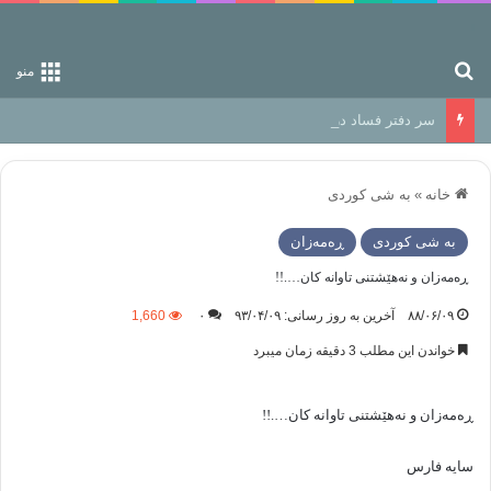
جستجو برای
منو
سر دفتر فساد در زمین‌، دوری وکناره‌گیری از راه خداست‌!
خانه
»
به شی کوردی
به شی کوردی
ڕه‌مه‌زان
ڕەمەزان و نەهێشتنی تاوانه کان….!!
۸۸/۰۶/۰۹
آخرین به روز رسانی: ۹۳/۰۴/۰۹
۰
1,660
خواندن این مطلب 3 دقیقه زمان میبرد
ڕەمەزان و نە‌هێشتنی تاوانه کان….!!
سایە فارس