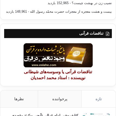
لەوەی پێت بزانرێت ، وە ئەگەر نا دەتوانیت خێزانەکەت بەشدار بکەیت بۆ
نصیب زن در بهشت چیست؟
- 152,965 بازدید
یارمەتی و ڕزگار بوونت لەو میحنەتە و چارەسەری نەخۆشیەکەت…
بیست و هشت معجزه از معجزات حضرت محمّد رسول الله
- 148,961 بازدید
بەڵێ تاوان کردن و هەوڵدان بۆ تاوان گەورەترین و ترسناکترین نەخۆشیە….
بیر لە تاوانەکانت بکەرەوە بچوک و گەورە …. سەیری بچوکی تاوان مەکە بەڵکو
تناقضات قرآنی
سەیری گەورەیی ئەو زاتە بکە کە سەرپێچیت کردوە…
چەند ڕوژێکی کەم ماوە …. بە خۆتدا بچۆرەوە … هەر ئێستە بڕیاری گەڕانەوە بۆ
لای خوا و تەوبە کردن بدە …. تەسویف مەکە و دوای مەخە ..
مردن کتووپڕ یەخەت دەگرێت …. بەهەشت و دۆزەخ زۆر نزیکن لە بەندەوە…
تناقضات قرآنی یا وسوسه‌های شیطانی
نویسنده : استاد محمد احمدیان
خوشک و برای بەڕێزم…
تازه
پرخواننده
نظرها
هێشتا کاتت هەیە بۆ چاکردنی کردەوەکانت کە لە ڕابروودا کردووتن کە
کتابفروشی امام غزالی (آیجی بوک): مقصدی