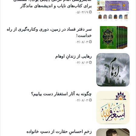
برای کتاب‌های نایاب و اندیشه‌های ماندگار
ڕابوردووە و تۆ لەیادت کردوون…
۰۵/۰۳/۱۹
هەموو ڕۆژێ ئەم لێپرسینەوانە لە خۆت بکە تا تاوانەکانت نەهێڵیت یان هیچ
نەبێت کەمیان بکەیتەوە…
سر دفتر فساد در زمین‌، دوری وکناره‌گیری از راه
خداست‌!
دەست بکە بە جیهادی نەفست وە بەرگری بکە و بە خۆتدا بچۆرەوە بەرەو
۰۴/۰۸/۰۳
چاکسازی هەنگاو بنێ …
رهایی از زندانِ اوهام
پشت بە خوای گەورە ببەستە و داوای لێبکە لێت وەربگرێت …
۰۴/۰۸/۰۳
بیر لەم وتە جوانەی خوای گەورە بکەرەوە کە دەفەرموێت : (وماتكون في شأن
وماتتلوا منه من قران ولا تعملون من عمل إلا كنا عليكم شهودا إذ تفيضون فيه
وما يعزب عن ربك من مثقال ذرة في الأرض ولا في السماء ولا أصغر من ذلك ولا
چگونه به آثار استغفار دست بیابیم؟
أكبر إلا في كتاب مبين)…
۰۴/۰۸/۰۳
لە خوای گەورە داواکارم بمان گەیەنێتە مانگی ڕەمەزان و لە هەموو تاوان و
سەرپێچیمان ببورێت
زخمِ احساسِ حقارت از دستِ خانواده
بە هیوام منیش بێ بەش نەکەن لە دوعاکانتان خوای گەورە لە هەموو لایەکمان