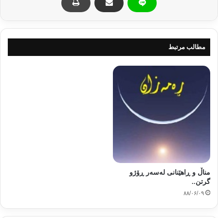
10_ئەنجام دانی نوێژی تەراویح و هەموو سونەتەكان پێش نویژ و دوای نویژ.
11_بەكار هێنانی سیواك.
مطالب مرتبط
12_بەردەوام دەربڕینی تەوبەو پەشیمانی .
13_ چاكەكردن,ِرێزگرتنی دایك وباوك , سەردانی پێویست
.
14_خواردنی ڕۆژوەوان
و هەژاران ئامادە بكە .
15_نیەتی باش و جێبەجێ‌ كردنی .
16_ هیمەت بەرزی
و پێشبركێ لە خواپەرستی
دا و هاندانی گشتی بۆ چاكە
كردن
.
مناڵ و ڕاهێنانی له‌سه‌ر ڕۆژو
گرتن..
17_خەتمی قورئان زیاتر لە جارێك وە هەوڵ دان بۆ لەبەر كردنی .
۸۸/۰۶/۰۹
18_رۆژانە ئەم زیكرانە بكە كە 5000 ( 1000 جار استغفراللە.1000لا الە الا اللە