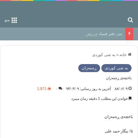
جستجو برای
منو
سر دفتر فساد در زمین‌، دوری وکناره‌گیری از راه خداست‌!
خانه
»
به شی کوردی
به شی کوردی
ڕه‌مه‌زان
باخچەی ڕەمەزان
۸۸/۰۶/۰۹
آخرین به روز رسانی: ۹۳/۰۴/۰۹
۰
1,971
خواندن این مطلب 1 دقیقه زمان میبرد
باخچەی ڕەمەزان
ئا/ نیگار حمد علی