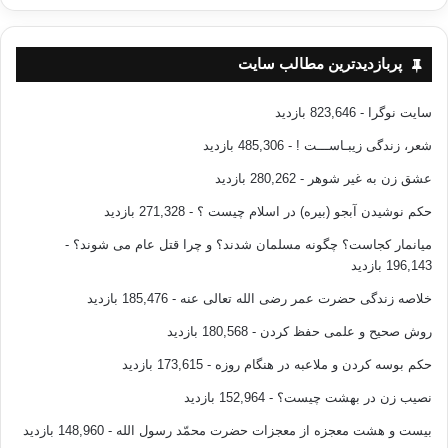
پربازدیدترین مطالب سایت
سایت نوگرا
- 823,646 بازدید
شعر، زندگی زیبـاســـت !
- 485,306 بازدید
عشق زن به غیر شوهر
- 280,262 بازدید
حکم نوشیدن آبجو (بیره) در اسلام چیست ؟
- 271,328 بازدید
میانمار کجاست؟ چگونه مسلمان شدند؟ و چرا قتل عام می شوند؟
-
196,143 بازدید
خلاصه زندگی حضرت عمر رضی الله تعالی عنه
- 185,476 بازدید
روش صحیح و علمی حفظ کردن
- 180,568 بازدید
حکم بوسه کردن و ملاعبه در هنگام روزه
- 173,615 بازدید
نصیب زن در بهشت چیست؟
- 152,964 بازدید
بیست و هشت معجزه از معجزات حضرت محمّد رسول الله
- 148,960 بازدید