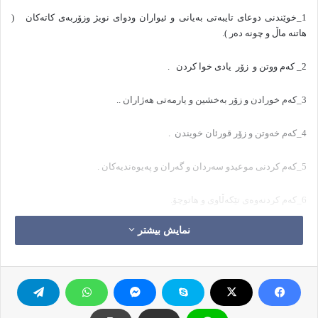
1_خوێندنی دوعای تایبەتی بەیانی و ئیواران ودوای نویژ وزۆربەی كاتەكان
(
هاتنە ماڵ و چونە دەر ).
2_ كەم ووتن و
زۆر
یادی خوا كردن
.
3_كەم خورادن و زۆر بەخشین و یارمەتی هەژاران ..
4_كەم خەوتن و زۆر قورئان خویندن
.
5_كەم كردنی موعیدو سەردان و گەران و پەیوەندیەكان .
6_كەم كردنەوەی تێكەڵاوی و هاتوچۆ.
نمایش بیشتر
7_كەم هاتنە دەر لەماڵ تەنها بۆ مزگەوت و
كاری پێویست .
8_ چاو گرتن و ڕەوشت جوانی و زوهد لە دونیا
و یادی مردن .
9_زمان پاراستن
لە ( غەیبەت , باس كردن , قسە هێنان و بردن , درۆ , ڕیایی
و….هتد)