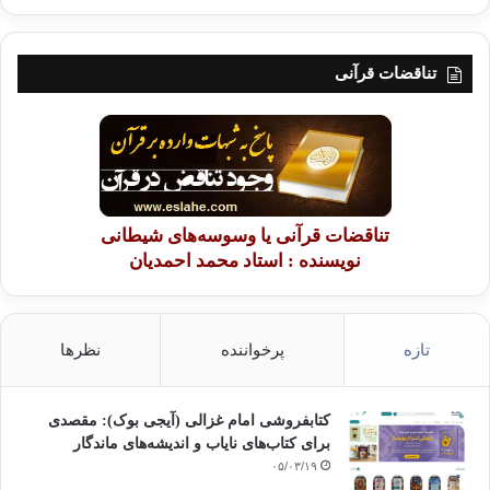
تناقضات قرآنی
تناقضات قرآنی یا وسوسه‌های شیطانی
نویسنده : استاد محمد احمدیان
تازه
پرخواننده
نظرها
کتابفروشی امام غزالی (آیجی بوک): مقصدی
برای کتاب‌های نایاب و اندیشه‌های ماندگار
۰۵/۰۳/۱۹