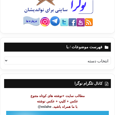
فهرست موضوعات / با
ف
ه
ر
س
ت
کانال تلگرام نوگرا
م
و
مطالب سایت +نوشته های کوتاه متنوع
ض
عکس + کلیپ + عکس نوشته
و
با ما همراه باشید.
eslahe@
ع
ا