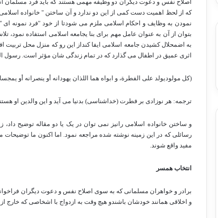
اصلاح نفس و دعوت دیگران دو وظیفه مهمی هستند که باید فرد مسلمان آنها 
که از لحظ اهمیت دست کمی از این دو ندارد و آن ساختن " خانواده اسلام
نمودن به وظایف و احکام اسلامی ملزم می شودتا از خود "فرد نمونه ای "
بتوان از آن به عنوان عامل مهم برای بنا یجامعه اسلامی استفاده نمود، تلا
به اضمحلال کشیدن جامعه اسلامی ایفا کنداز این رو که منزل محل تربیت ا
اثری عمیق در اطفال می گذارد که در تمام زندگی شان مؤثر است. رسول الله
(کل مولودیولد علی الفطرة، و ابواه هما اللذان یهودانه أو ینصرانه أو یمجسا
ترجمه: هر نوزادی بر فطرت (خداشناسی) بدنیا می آید و این والدین او هستن
و ساختن خانواده اسلامی رانیز نمی توان در یک یا دو مقاله توضیح داد، ز
رسائلی که در این زمینه نوشته شده مراجعه نمود. اما اکنون ما توضیحات مجم
مفید واقع شوند.
انتخاب همسر
برادر و خواهران مسلمانی که به سوی اصلاح نفس و دعوت دیگران فراخوانده
و اخلاقی همانند خودشان باشندو هیچ وقت به ازدواج با اشخاصی که خارج از