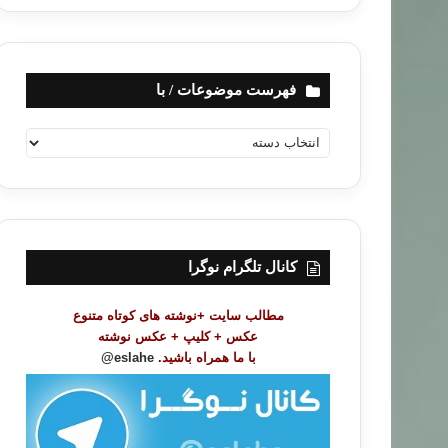
فهرست موضوعات / با
ف
ه
ر
س
ت
م
و
کانال تلگرام نوگرا
ض
و
مطالب سایت +نوشته های کوتاه متنوع
ع
عکس + کلیپ + عکس نوشته
ا
با ما همراه باشید.
eslahe@
ت
/
ب
ا