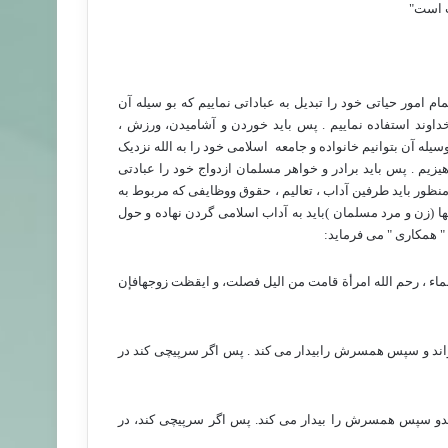
ت است"
 امور حیاتی خود را تبدیل به عباداتی نماییم که بو سیله آن
اوند استفاده نماییم . پس باید خوردن و آشامیدن، ورزش ،
سیله آن بتوانیم خانواده و جامعه
اسلامی خود را به الله نزدیک
 . پس باید برادر و خواهر مسلمان ازدواج خود را عبادتی
نظور باید طرفین آداب ، تعالیم ، حقوق ووظایفی که مربوط به
آنها (زن و مرد مسلمان )باید به آداب اسلامی گردن نهاده و حول
 " همکاری " می فرماید:
لماء ، رحم الله امرأة قامت من الیل فصلت، و ایقظت زوجهافإن
اند و سپس همسرش رابیدار می کند . پس اگر سرپیچی کند در
ندو سپس همسرش را بیدار می کند. پس اگر سرپیچی کند، در