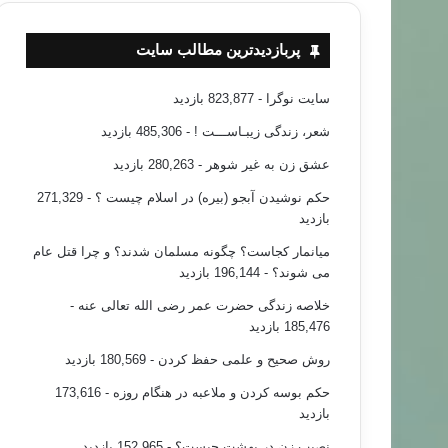
پربازدیدترین مطالب سایت
سایت نوگرا
- 823,877 بازدید
شعر، زندگی زیبـاســـت !
- 485,306 بازدید
عشق زن به غیر شوهر
- 280,263 بازدید
حکم نوشیدن آبجو (بیره) در اسلام چیست ؟
- 271,329
بازدید
میانمار کجاست؟ چگونه مسلمان شدند؟ و چرا قتل عام
می شوند؟
- 196,144 بازدید
خلاصه زندگی حضرت عمر رضی الله تعالی عنه
-
185,476 بازدید
روش صحیح و علمی حفظ کردن
- 180,569 بازدید
حکم بوسه کردن و ملاعبه در هنگام روزه
- 173,616
بازدید
نصیب زن در بهشت چیست؟
- 152,965 بازدید