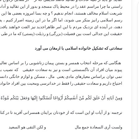
راستی ما چرا مراسم عقد را در محیط پاک مسجد و بدور از این تقالید و آ
شریعت اسلام مخالف هستند، انجام ندهیم ؟ و چه بسا امروزه بعضی ها این ه
رسم اسلامی رانیز منکر می شوند، اما اگر ما در این زمینه اصرار کنیم ، 
دهند، در آینده ای نزدیک مردم با این امر ظاهراجدید نیز الفت خواهند ی
حقیقت این جدالی است بین فضیلت (بزرگی) و رذیلت (پستی) که ما در طی ای
سعادتی که تشکیل خانواده اسلامی با ارمغان می آورد
هنگامی که مرحله انتخاب همسر و بستن پیمان زناشویی را بر اساس تعالیم 
پیوند میان افراد آن ناگسستنی است و نیز به سعادت حقیقی
که نصیب بس
نمی توان براساس معیارهای مادی یعنی
مال ، مسکن و لوازم خانگی دانست
احتیاج داریم و سعادت حقیقی را فقط در خداترسی ومحبت بین افراد خانوا
وَمِنْ آيَاتِهِ أَنْ خَلَقَ لَكُم مِّنْ أَنفُسِكُمْ أَزْوَاجًا لِّتَسْكُنُوا إِلَيْهَا وَجَعَلَ بَيْنَكُم مَّوَدَّةً
ترجمه: و از آیات او این است که از خودتان برایتان همسرانی آفرید تا در کنا
ولست أری السعادة جمع مال
و لکن التقی هو السعید