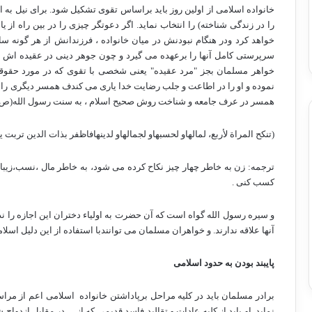
خانواده اسلامی از اولین روز باید براساس تقوی تشکیل شود. برای نیل به 
را در زندگی شناخته) را انتخاب نماید. اگر دعوتگر چیزی را در بین راه از یا
خواهد کرد ودر هنگام نبودنش در میان خانواده ، فرزندانش از هر گونه 
سرپرستی کامل آنها را برعهده می گیرد و چون جوهر دینی در عقیده اش م
خواهر مسلمان بجز "مرد عقیده" یعنی شخصی با تقوی که در مورد حقوقش
نموده و او را در اطاعت و جلب رضایت خدا یاری می کندف همسر دیگری را انت
همسر در عرف جامعه و شناخت روش صحیح اسلام ، به سنت رسول الله(ص) م
(تنکح المراة لأربع، لمالهاو لحسبهاو لجمالهاو لدینهافاظفر بذات الدین تربت
ترجمه: زن به خاطر چهار چیز نکاح کرده می شود، به خاطر مال ،نسب،زیبای
کسب کنی .
و سیره رسول الله گواه است که آن حضرت به اولیاء دختران این اجازه را نداد
آنها علاقه ندارند. و خواهران مسلمان می توانندبا استفاده از این دلیل اسلا
پایبند بودن به حدود اسلامی
برادر مسلمان باید در کلیه مراحل برپاداشتن خانواده
اسلامی اعم از مراس
نماید. او باید از کلیه عادات و تقالید فاسد قدیمی که از
در مقابل ازدواج ش