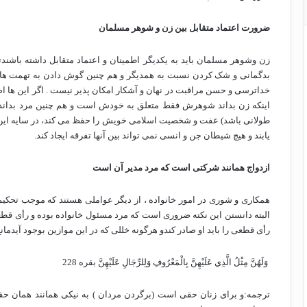
ضرورت اعتماد متقابل بین زن و شوهر مسلمان
زن وشوهر مسلمان باید به یکدیگر اطمینان و اعتماد متقابل داشته باشندتا
بدگمانی و شک کردن نسبت به همدیگر و هم چنین گوش دادن به تهمت ها و س
خداترسی و حسن مراقبت در نهان و آشکار امکان پذیر نیست . اگر این ها 
اینکه زن بداند شوهرش فقط متعلق به خودش است و هم چنین مرد بداند
طولانی باشد) عفت و شخصیت اسلامی خویش را حفظ می کند، در سایه این 
یابند و هیچ شیطان جن و انسی نمی تواند بین آنها تفرقه ایجاد کند.
ازدواج همانند شرکتی است که مرد مدیر آن است
همکاری و شوری در امور خانواده ، از دیگر عواملی هستند که موجب تحکی
البته دانستن این نکته ضروری است که مرد مسئول خانواده بوده و رأی قطعی 
رأی قطعی را باید او صادر کندو هرگونه خللی که در این موازین بوجود آیدم
وَلَهُنَّ مِثْلُ الَّذِي عَلَيْهِنَّ بِالْمَعْرُوفِ وَلِلرِّجَالِ عَلَيْهِنَّ بقره 228
ترجمه:و برای زنان حقی است (برگردن مردان ) به نیکی همانند همان حق