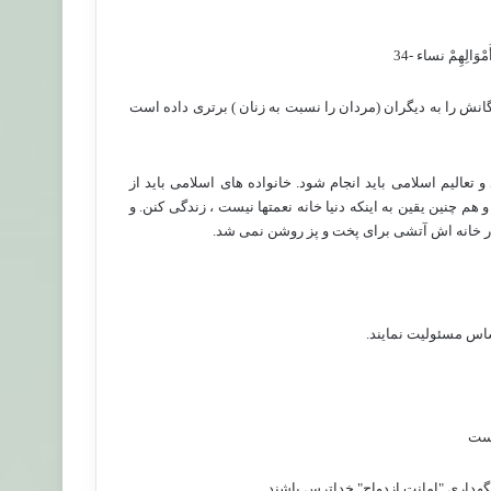
مْوَالِهِمْ نساء -34
انش را به دیگران (مردان را نسبت به زنان ) برتری داده است
عالیم اسلامی باید انجام شود. خانواده های اسلامی باید از
 چنین یقین به اینکه دنیا خانه نعمتها نیست ، زندگی کنن. و
 خانه اش آتشی برای پخت و پز روشن نمی شد.
ساس مسئولیت نمایند.
است
گهداری "امانت ازدواج" خداترس باشند.