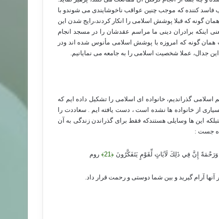
داب فاسد کننده که موجب چنین عواقب ناخوشایندی می شوندو با
مان گونه که قبلا پوشش اسلامی را انکار کردند،رایج شدن این
یعنی اینکه برادران دینی ما مراسم عقدشان را در مسجد انجام
افت همان گونه که امروزه با پوشش اسلامی مأنوس شده اند ودر
ن جدال، عملا شخصیت اسلامی را به جامعه می نمایانیم.
اسلامی گذراندیم، خانواده ای اسلامی را تشکیل داده ایم که
یاری از خانواده ها نشده است ، دست یافته ایم . سعاددت را
بلکه این ها وسایلی هستندکه فقط برای گذراندن زندگی به آن
ده جست :
 وَرَحْمَةً إِنَّ فِي ذَلِكَ لَآيَاتٍ لِّقَوْمٍ يَتَفَكَّرُونَ
﴿21﴾
روم
ر آنها آرام گیرید و بین شما دوستی و رحمت قرار داد.