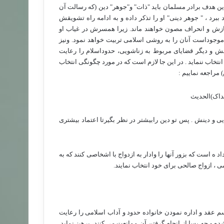
این هدف برادر مسلمان باید "ذات" و"جوهر" دین (که رسالت آن
د ببرد ، " جوهر دینی" او را تذکر داده و به ادامه راه تشویقش
سازش و انحراف مصون خواهند ماند. زیرا همسرش در غیاب او
وجوداست آنان را به روشی اسلامی تربیت خواهد نمود. ونیز
 و دیگر قضایای مربوط به زناشویی، حدوداسلام را رعایت
خاب ننماید . در این جا لازم است که در مورد چگونگی انتخاب
راجعه نماییم :
 یداک)الحدیث
ی و دینش . پس تو دین رابیشتر در نظر بگیرتا اعتماد بیشتری
 ه است که بزور آنها را وادار به ازدواج با اشخاصی کنند که به
می ، ازواج صالحی برای خود انتخاب نمایند.
م عقد و اداره نمودن خانواده حدود و آداب اسلامی را رعایت
ده و چه بسا از انجام گرفتن آن ممانعت می کنند، پرهیز نماید.