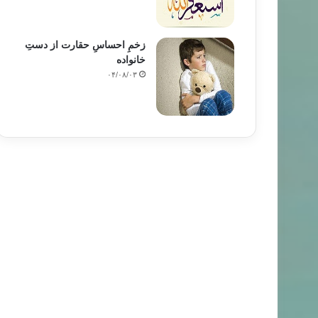
زخمِ احساسِ حقارت از دستِ
خانواده
۰۴/۰۸/۰۳