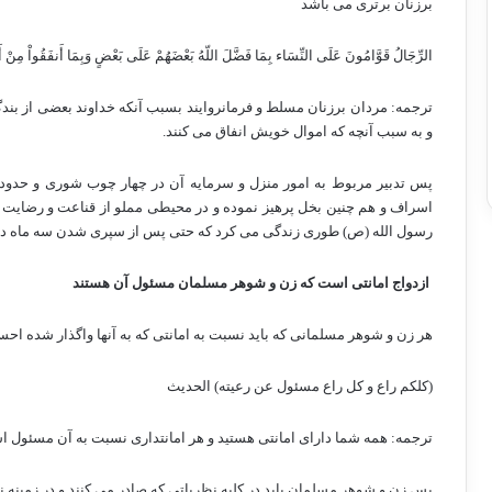
برزنان برتری می باشد
الرِّجَالُ قَوَّامُونَ عَلَى النِّسَاء بِمَا فَضَّلَ اللّهُ بَعْضَهُمْ عَلَى بَعْضٍ وَبِمَا أَنفَقُواْ مِنْ أَ
ترجمه: مردان برزنان مسلط و فرمانروایند بسبب آنکه خداوند بعضی از بندگ
و به سبب آنچه که اموال خویش انفاق می کنند.
پس تدبیر مربوط به امور منزل و سرمایه آن در چهار چوب شوری و حدود و ت
اسراف و هم چنین بخل پرهیز نموده و در محیطی مملو از قناعت و رضایت و هم
رسول الله (ص) طوری زندگی می کرد که حتی پس از سپری شدن سه ماه در
ازدواج امانتی است که زن و شوهر مسلمان مسئول آن هستند
هر زن و شوهر مسلمانی که باید نسبت به امانتی که به آنها واگذار شده اح
(کلکم راع و کل راع مسئول عن رعیته) الحدیث
ترجمه: همه شما دارای امانتی هستید و هر امانتداری نسبت به آن مسئول 
پس زن و شوهر مسلمان باید در کلیه نظریاتی که صادر می کنند و در زمینه ن