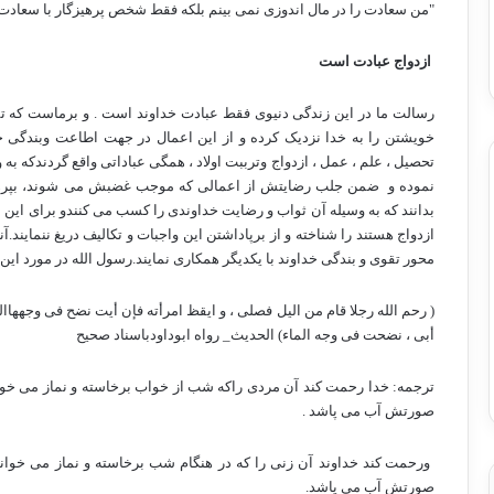
"من سعادت را در مال اندوزی نمی بینم بلکه فقط شخص پرهیزگار با سعاد
ازدواج عبادت است
رسالت ما در این زندگی دنیوی فقط عبادت خداوند است . و برماست که تمام
خویشتن را به خدا نزدیک کرده و از این اعمال در جهت اطاعت وبندگی خد
تحصیل ، علم ، عمل ، ازدواج وترببت اولاد ، همگی عباداتی واقع گردندکه به و
نموده و
ضمن جلب رضایتش از اعمالی که موجب غضبش می شوند، بپرهیزیم
بدانند که به وسیله آن ثواب و رضایت خداوندی را کسب می کنندو برای این م
ازدواج هستند را شناخته و از برپاداشتن این واجبات و تکالیف دریغ ننمایند.
محور تقوی و بندگی خداوند با یکدیگر همکاری نمایند.رسول الله در مورد این
( رحم الله رجلا قام من الیل فصلی ، و ایقظ امرأته فإن أیت نضح فی وجههاا
أبی ، نضحت فی وجه الماء) الحدیث_ رواه ابوداودباسناد صحیح
ترجمه: خدا رحمت کند آن مردی راکه شب از خواب برخاسته و نماز می خو
صورتش آب می پاشد .
ورحمت کند خداوند آن زنی را که در هنگام شب برخاسته و نماز می خوا
صورتش آب می پاشد.