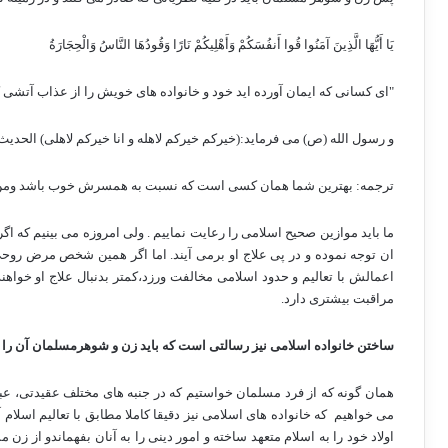
يَا أَيُّهَا الَّذِينَ آمَنُوا قُوا أَنفُسَكُمْ وَأَهْلِيكُمْ نَارًا وَقُودُهَا النَّاسُ وَالْحِجَارَةُ
"ای کسانی که ایمان آورده اید خود و خانواده های خویش را از عذاب آتشی 
و رسول الله (ص) می فرماید:(خیرکم خیرکم لاهله و انا خیرکم لاهلی) الحدیث
ترجمه: بهترین شما همان کسی است که نسبت به همسرش خوب باشد ومن 
ما باید موازین صحیح اسلامی را رعایت نماییم . ولی امروزه می بینیم که ا
ان توجه نموده و در پی علاج او برمی آیند. اما اگر همین شخص مرض روحی پی
اعمالش با تعالیم و حدود اسلامی مخالفت ورزد،کمتر بدنبال علاج او خواهند
مراقبت بیشتری دارد.
ساختن خانواده اسلامی نیز رسالتی است که باید زن و شوهرمسلمان آن را 
همان گونه که از فرد مسلمان خواستیم که در جنبه های مختلف عقیدتی، عباد
می خواهیم
که خانواده های اسلامی نیز دقیقا کاملا مطابق با تعالیم اسلام 
اولاد خود را به اسلام متعهد ساخته و امور دینی را به آنان بفهماندو از ز