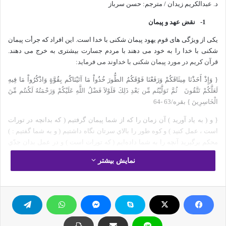
د. عبدالکریم زیدان / مترجم: حسن سرباز
1-
نقض عهد و پیمان
یکی از ویژگی های قوم یهود پیمان شکنی با خدا است. این افراد که جرأت پیمان
شکنی با خدا را به خود می دهند با مردم جسارت بیشتری به خرج می دهند.
قرآن کریم در مورد پیمان شکنی با خداوند می فرماید:
{‏ وَإِذْ أَخَذْنَا مِيثَاقَكُمْ وَرَفَعْنَا فَوْقَكُمُ الطُّورَ خُذُواْ مَا آتَيْنَاكُم بِقُوَّةٍ وَاذْكُرُواْ مَا فِيهِ
لَعَلَّكُمْ تَتَّقُونَ ‏ ‏ ثُمَّ تَوَلَّيْتُم مِّن بَعْدِ ذَلِكَ فَلَوْلاَ فَضْلُ اللَّهِ عَلَيْكُمْ وَرَحْمَتُهُ لَكُنتُم مِّنَ
الْخَاسِرِينَ ‏} بقره/63 -64
{‏ و ( به ياد آوريد ) آن زمان را كه از شما پيمان گرفتيم ( كه بدانچه در تورات
است ، عمل كنيد ) و كوه طور را بالاي سرتان نگاه داشتيم ( و به شما گفتيم : )
محكم برگيريد آنچه را به شما داده‌ايم ( كه تورات است ) و در عمل بدان جدّي
باشيد و آنچه را در آن است بررسي كنيد و در مدّنظر گيريد تا پرهيزگار شويد ( و
نمایش بیشتر
خويشتن را با مواظبت احكام و دستورات آن ، از عذاب به دور داريد ) . ‏‏ سپس
شما ، بعد از همه اينها ،
( از طاعت و عبادت ) روگردان شديد ، و اگر لطف خدا و
رحمت او شامل شما نمي‌شد ( و به شما مهلت نمي‌داد و عذاب را به تأخير
نمي‌انداخت ) جزو زيانباران مي‌بوديد. }.
2-
پیروی از هوا و هوس