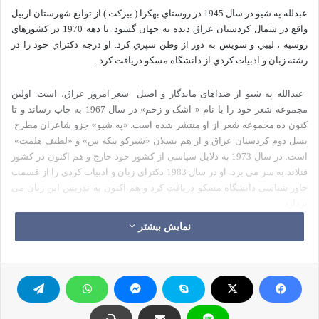
عبدلله په شيو در سال 1945 در روستاي بهکرا ( بيرکت ) از توابع شهرستان اربيل
واقع در شمال کردستان عراق ديده به جهان گشود .تا دهه 1970 در کشورهاي
روسيه ، ليبي و سويس به دور از وطن سپري کرد. او درجه دکتراي خود را در
رشته زبان و ادبيات کردي از دانشگاه مسکو دريافت کرد .
عبدالله په شیو از صداهای ماندگار و اصیل
شعر امروز عراق، است. اولین
مجموعه شعر خود را با نام « اشک و زخم» در سال 1967 به چاپ رساند و تا
کنون ده مجموعه شعر از او منتشر شده است. «په شیو» جزو شاعران مطرح
نسل دوم کردستان عراق و از هم نسلان «شیرکو بیکه س» و «لطیف هلمت»
است. در سال 1973 به دلایل سیاسی از کشور خود خارج و هم اکنون در کشور
فنلاند به سر می برد. او در سال 1983 دکترای زبان و ادبیات کردی را از قسمت
خاور شناسی دانشگاه مسکو دریافت کرد و هم اكنون به تدریس این زبان می
پردازد
.
نمایش بیشتر
شعر او سرشار از تصویرهای بدیع و آکنده از شاخصه هايي چون زندگی، عشق،
وطن، غربت، آزادی، مبارزه، عدالت خواهی و درخشش آهنگ های فراموش
شده ی طبیعت پاک انسانی ست. زبان شعر او چون دیگر شاعران هم روزگارش
پر طنین و کوبنده است و او با استفاده از این شكل زبان هر آنچه زشت، ظالمانه