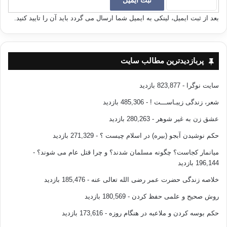
بونی نا مويه که ت لی بی .
بعد از ثبت ایمیل، لینکی به ایمیل شما ارسال می گردد باید آن را تایید کنید.
چه ند ده ترسم
که ديمه وه
پربازدیدترین مطالب سایت
گرامه ری زمانی چاو
سایت نوگرا
- 823,877 بازدید
شعر، زندگی زیبـاســـت !
- 485,306 بازدید
رينويسی هجات گورا بی
عشق زن به غیر شوهر
- 280,263 بازدید
چه ند ده ترسم
حکم نوشیدن آبجو (بیره) در اسلام چیست ؟
- 271,329 بازدید
میانمار کجاست؟ چگونه مسلمان شدند؟ و چرا قتل عام می شوند؟
-
چله يِس گه رمی چه نجه کانت
196,144 بازدید
وه ک به جيم هيشت وا نه ما بی
خلاصه زندگی حضرت عمر رضی الله تعالی عنه
- 185,476 بازدید
روش صحیح و علمی حفظ کردن
- 180,569 بازدید
له مه ش زياتر،
حکم بوسه کردن و ملاعبه در هنگام روزه
- 173,616 بازدید
چه ند ده ترسم، که سم، هاوريم،