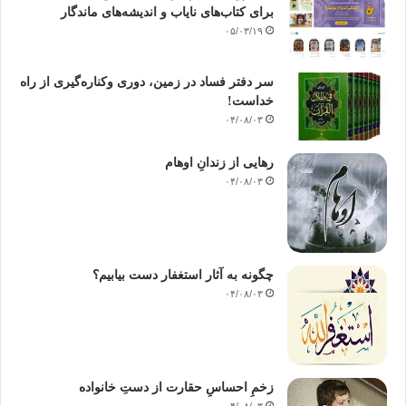
برای کتاب‌های نایاب و اندیشه‌های ماندگار
غرور راه را بر من بست
۰۵/۰۳/۱۹
ترسيدم بگويی
سر دفتر فساد در زمین‌، دوری وکناره‌گیری از راه
خداست‌!
" آرام باش .. هنوز وقتش نِست
۰۴/۰۸/۰۳
و اکنون زمانی که
رهایی از زندانِ اوهام
۰۴/۰۸/۰۳
تو خود آمده ای
فصل در تغييراست
و پرنده های مهاجر
چگونه به آثار استغفار دست بیابیم؟
۰۴/۰۸/۰۳
به سويی ديگر در کوچند
و من هم
زخمِ احساسِ حقارت از دستِ خانواده
روبه سوی دلداری ديگر
۰۴/۰۸/۰۳