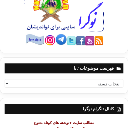
چقدر می ترسم
وقتی که باز می گردم
دستور زبان چشمانت
را با هجايی ديگر بخوانم
چقدر می ترسم
فهرست موضوعات / با
نياز و گرمی دستانت
ف
مانند وقتی که تو را ترک کردم نباشد
ه
ر
س
و بيش از هر چيز
ت
کانال تلگرام نوگرا
م
همه کسم، همراهم،
و
مطالب سایت +نوشته های کوتاه متنوع
ض
چقدر می ترسم،