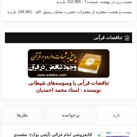
نصیب زن در بهشت چیست؟
- 152,965 بازدید
بیست و هشت معجزه از معجزات حضرت محمّد رسول الله
- 148,961 بازدید
که ديمه وه،
تو وه ک خوت بيت، من بگوريم!!
تناقضات قرآنی
****************************************
ديروز و امروز
تناقضات قرآنی یا وسوسه‌های شیطانی
نویسنده : استاد محمد احمدیان
ديروز می خواستم
در برا برت زانو بزنم
تازه
پرخواننده
نظرها
پرده از چشم آبی عشق بردارم
کتابفروشی امام غزالی (آیجی بوک): مقصدی