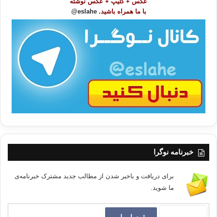
عکس + کلیپ + عکس نوشته
و
با ما همراه باشید.
eslahe@
ع
وقتی که بر می گردم،
ا
ت
/
تو خود باشی و من ديگری .
ب
ا
چه ند ده ترسم
چه ند ده ترسم
که ديِمه وه
خبرنامه نوگرا
هه واليکی تالت پی بی
برای دریافت و باخبر شدن از مطالب جدید مشترک خبرنامه‌ی
چه ند ده ترسم
ما شوید.
که باوه شِت پيدا ده که م