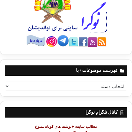
5- شهریار که بر سر راه اصفهان واقع و به نام عشایر آن خطه، با زنجان خوانده
می شد. قسمتی هم از این سرزمین جزو اصفهان بود.
استخری به دنبال این رموم، صحبت از سی و سه عشیره ی کرد فارس هم می
کند که ابن هو قل به استناد دیوان الصدقه صفحه ی 185 تا 187 که مورد تأیید
مقدسی هم هست، آنها را به شرح زیر نام می برد:
کرمانی، رامانی، مدثر، محمدی باشار، باکیلی،(مقدسی اینان را سالانی می
خواند). بنداد مهدی، محمد بن اسحق، صباحی، اسحاقی، آذرکانی، شهراکی،
فهرست موضوعات / با
تاهماداهنی، زایادی، شهراوی، مبارکی بنده داکی، خسراوی، زایخی، سفاری،
شاهیاری،مهراکی، اشتمهاری، شاهونی،فراتی، سالمونی،سیری،آزاد دوختی،
ف
باراز دوختی، مطلبی، ماحالی، شاهکانی، کاحبی، جلیلی، و عده ی آنها را پانصد
ه
هزار می نویسد.
ر
س
فارس نامه که در سال 500 هجری نوشته شده است، می نویسد:
ت
کانال تلگرام نوگرا
م
کردهای جلویا، دیوان لاوالیجان، کاریان و با زنجان که شاخه های مشهور کردهای
و
مطالب سایت +نوشته های کوتاه متنوع
فارس قدیم بودند، در جنگ های استیلای اسلام به کلی از بین رفتند و تنها عشیره
ض