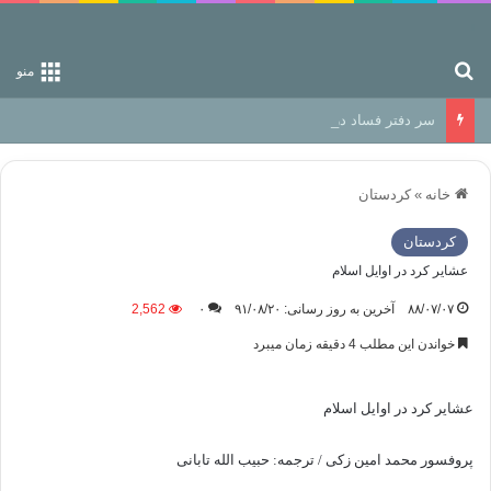
جستجو برای
منو
سر دفتر فساد در زمین‌، دوری وکناره‌گیری از راه خداست‌!
خانه
»
كردستان
كردستان
عشایر کرد در اوایل اسلام
۸۸/۰۷/۰۷
آخرین به روز رسانی: ۹۱/۰۸/۲۰
۰
2,562
خواندن این مطلب 4 دقیقه زمان میبرد
عشایر کرد در اوایل اسلام
پروفسور محمد امین زکی / ترجمه: حبیب الله تابانی