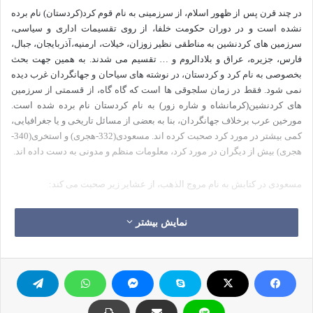
در چند قرن پس از ظهور اسلام، از سرزمینی به نام قوم کرد(کردستان) نام برده
نشده است و در دوران حکومت خلفا، از روی تقسیمات اداری و سیاسی،
سرزمین های کردنشین به مناطقی نظیر زوزان، خیلات، ارمنیه،آذربایجان، جبال،
فارس، جزیره، عراق و بلادالروم و … تقسیم می شدند. به همین جهت بحث
بخصوصی به نام کرد و کردستان، در نوشته های سیاحان و جهانگردان غرب دیده
نمی شود. فقط در زمان سلجوقی ها است که گاه گاه، از قسمتی از سرزمین
های کردنشین(کرمانشاه و شاره زور) به نام کردستان نام برده شده است.
مورخین عرب برخلاف جهانگردان، بنا به بعضی از مسائل تاریخی و یا جغرافیایی،
کمی بیشتر در مورد کرد صحبت کرده اند. مسعودی(332-هجری) و استخری(340-
هجری) بیش از دیگران در مورد کرد، معلومات منظم و مدونی به دست داده اند.
مسعودی در کتابش به نام مروج الذهب، از عشایر زیر صحبت می کند:
در منطقه ی دیناور و همدان عشایر
شه جان
نمایش بیشتر
در ناحیه ی کنگاور از عشایر
ماجوردان
در ناحیه ی آذربایجان از عشایر
هازبنی و سارات