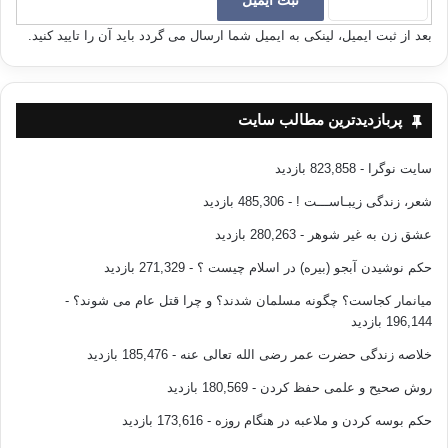
مرکزی امروز، از زمان های دور نیز موطن قوم کرد بوده است.
بعد از ثبت ایمیل، لینکی به ایمیل شما ارسال می گردد باید آن را تایید کنید.
_______________________
تحقیقی تاریخی درباره کرد و کردستان
پربازدیدترین مطالب سایت
نویسنده: پروفسور محمد امین زکی
سایت نوگرا
- 823,858 بازدید
ترجمه: حبیب الله تابانی
شعر، زندگی زیبـاســـت !
- 485,306 بازدید
عشق زن به غیر شوهر
- 280,263 بازدید
انتشارات آیدین -1377
حکم نوشیدن آبجو (بیره) در اسلام چیست ؟
- 271,329 بازدید
میانمار کجاست؟ چگونه مسلمان شدند؟ و چرا قتل عام می شوند؟
-
عشایر کردستان کرد اسلام کردها
196,144 بازدید
خلاصه زندگی حضرت عمر رضی الله تعالی عنه
- 185,476 بازدید
کپی آدرس
روش صحیح و علمی حفظ کردن
- 180,569 بازدید
حکم بوسه کردن و ملاعبه در هنگام روزه
- 173,616 بازدید