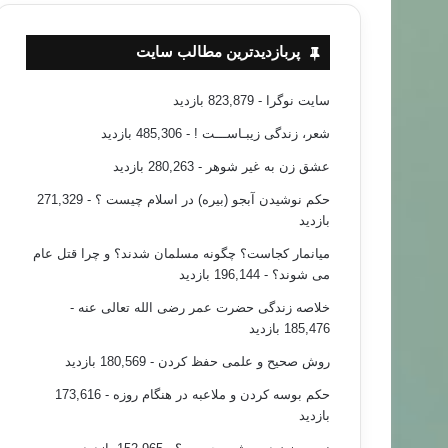
پربازدیدترین مطالب سایت
سایت نوگرا
- 823,879 بازدید
شعر، زندگی زیبـاســـت !
- 485,306 بازدید
عشق زن به غیر شوهر
- 280,263 بازدید
حکم نوشیدن آبجو (بیره) در اسلام چیست ؟
- 271,329
بازدید
میانمار کجاست؟ چگونه مسلمان شدند؟ و چرا قتل عام
می شوند؟
- 196,144 بازدید
خلاصه زندگی حضرت عمر رضی الله تعالی عنه
-
185,476 بازدید
روش صحیح و علمی حفظ کردن
- 180,569 بازدید
حکم بوسه کردن و ملاعبه در هنگام روزه
- 173,616
بازدید