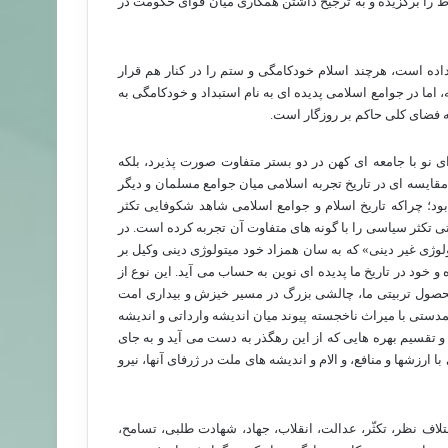
فراط را برگزیده و به ترجیح داشتن همکاری میان قوای حکومت در
اده است، هرچند اسلام خودکامگی و ستم را در کنار هم قرار
ما در جوامع اسلامی پدیده ای به نام استبداد و خودکامگی به
 فضای کلی حاکم بر روزگار است.
 نو با جامعه ای کهن در دو بستر متفاوت صورت پذیرد، بلکه
مقایسه ای در تاریخ تجربه اسلامی میان جوامع مسلمان و دیگر
ود؛ چراکه تاریخ اسلام و جوامع اسلامی شاهد شکوفایی تکثر
تی تکثر سیاسی را با گونه های متفاوت آن تجربه کرده است. در
لوژی غیر دینی» که به سان همزاد خود میتولوژی دینی وکیل بر
 خود در تاریخ ما پدیده ای نوین به حساب می آید. این نوع از
 محصول تربیتی ما، چالشی بزرگ در مسیر خیزش و بیداری امت
تی با میراث ناخجسته پیوند میان اندیشه وارداتی و اندیشه
و تقسیم بهره هایی که از این رهگذر به دست می آید و به جای
ارزشها و منافع، و الام و اندیشه های ملت در ژرفای آنها، نیرو
ف نظر، تکثّر، عدالت، انقلاب، جهاد، شهادت طلبی، تسامح،