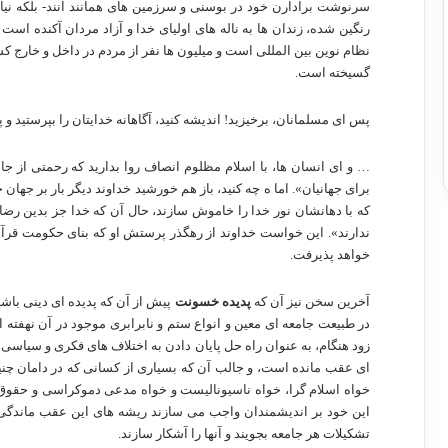
سرنوشت برادارن خود در بوسنی و سرزمین های همانند آنند- بلکه نیا
رنگین شده، زندان ها به ناله های اولیای خدا و آزاد مردان آکنده اس
نظام نوین بین المللی است و میلیون ها نفر از مردم در داخل و خارج کش
گسیخته است.
پس ای مسلمانان، برخیزید! اندیشه کنید، آگاهانه خدایتان را بپرستید و
… و ای انسان ها، با اسلام مظلوم انصاف روا بدارید که رحمتی از ج
برای جهانیان». اما ه چه کنید، باز هم خورشید خداوند دیگر بار بر جهان
که با دهانشان نور خدا را خاموش سازند، حال آن که خدا جز بدین رض
ندارند». این خواست خداوند از رهگذر پرستش او که بنای حکومت ق
خواهد پذیرفت.
آخرین سخن نیز آن که
پدیده خسونت
پیش از آن که پدیده ای دینی باش
در طبیعت جامعه ای معین و انواع ستم و نابرابری موجود در آن نهف
زود هنگام، به عنوان راه حل پایان دادن به اختلاف های فکری و سیاس
ای عقب مانده است، و جالب آن که بسیاری از کسانی که در دامان چنین 
خواه اسلام گرا، خواه ناسیونالیست و خواه مدعی دموکراسی و حقوق بشر
این خود بر اندیشمندان واجب می سازند ریشه های این عقب ماندگی را
تشکیلات هر جامعه بجویند و آنها را آشکار سازند.