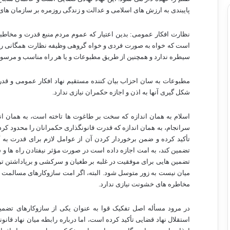
پایبندی به ارزش های اسلامی و عدالت و زندگی روزمره بر سازمان های ح
نظارت افکار عمومی: بدین اعتیار که عموم مردم منبع قدرت و مخاط
است که خواه به صورت فردی و خواه گروهی وظیفه نظارت همگانی را ا
سیطره ندارد و همچنین از طریق مطبوعات و یا هر راه مناسب و مرسوم 
مطبوعات به سان احزاب بیان کننده مستقیم نهاد افکار عمومی و قدرت 
شکل گیری آنها به اذن و اجازه حکمران نیازی ندارد.
اسلام به همان اندازه که سخت بر طاغوت ها تاخته است، به همان اند
سرانجام، به همان اندازه که قدرت قانونگذاری حکمرانان را محدود کرد
تأکید کرده و ضمن برخوردار کردن آن از عوامل لازم برای قدرت به 
تضمین کند، به امت اجازه داده است در صورت مؤثر نیفتادن راه ها و 
تضمین هایی برای موفقیت در غلبه بر طغیان و سرکشی و برپاداشتن ترا
میان نیست به زور متوسل شود. البته، اگر امت سازوکارهای مسالمت آمی
مخاطره های خشونت نیازی ندارد.
در مرود مسأله اصل تفکیک قوا به عنوان یکی از سازوکارهای تضمین
استقلال نهاد قضایی تأکید کرده است، اما درباره رابطه میان نهاد قانو