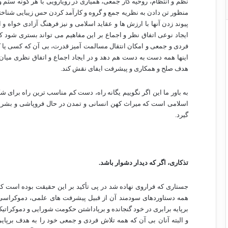
نظم و انتظام، روحیه کار جمعی، همیاری در رویارویی با هر گونه ستم و
منظور تن دادن به نظریه جمع و گروه و کارآمد کردن حس زیبایی شناخت
پیوند زدن آنها با ارزش ها و عقاید اسلامی و نیز فرهنگ آزادی خواه و
ایجاد نوعی اتفاق نظر و اجماع بر این مفاهیم می تواند بستری شود 
فردی و جمعی و امکان انتقال مسالمت آمیز قدرت، بی آن که کسی یا ک
اینها همه دست به دست هم دهد و در ایجاد اجماع و اتفاق نظری میان
هدف صلح و همکاری و پیشرفت ایفای نقش کند.
به باور ما این اگر نگوییم یگانه راه، دست کم مناسب ترین راه برای ش
اسلامی است که میراث کهن انسانی و تمدن در حال فروپاشی و بشریت
گیرد.
تذکاری، اگر که دیدار دشوار باشد.
جستاری که فراروی نهاده شد در پی تأکید بر این حقیقت بوده است ک
همه دستاوردهای سودمند آن از قبیل پیشرفت های علمی، دموکراسی، 
برپایه برابری در خود گنجانده و برپاداشتن حکومت شورایی و دموکرا
و البته آنان بی آن که همه تلاش فردی و جمعی خود را به هدف برپ