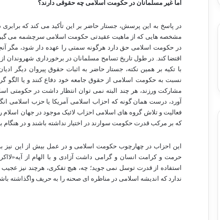
اما غیر مسلمانان در حکومت اسلامی چه حقوقی دارند؟
در پاسخ به این پرسش، جستار حاضر بر این تأکید می کند که برابری 
مشخصه هایی که از ماهیت عقیدتی حکومت اسلامی سرچشمه می گیرد نبای
در حکومت اسلامی حق دارد هرگونه سمتی را عهده دار شود، مگر آنجا
اقتضا کند. در طول تاریخ تسامح مسلمانان در برخورداری شهروندان 
با تکیه بر همین نکته، جستار حاضر به اثبات حقوق پیروان دیگر ادی
نسبت به حکومت اسلامی از حقوق جامعه خود دفاع کنند و یا الگو گر
مشارکت ورزند، هر چند البته نمی توان انتظار داشت در حکومتی ا
آورد، درست همان گونه که احزاب اسلامی آمریکا یا حزب اسلامی انگلی
فعالیت و تلاش گروه های اسلامی احزاب لائیک موجود در جهان اسلام ر
که بر مرکب قدرت حکومت سوارند در اختیار نداشته باشند و در هنگام بی
این احزاب در چهارچوب حکومت اسلامی و در عمل بیش از این نیز به
استفاده از قدرت توسل نمی جوید؛ چه، هیچ تفکری، هرچند نیز عجیب و ن
ندارد که اندیشه اسلامی در مناظره ای صحنه را به حریف واگذاشته باشد