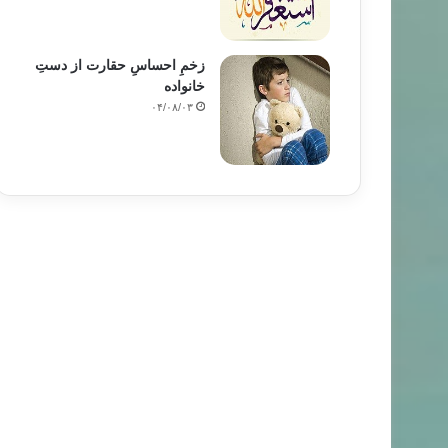
زخمِ احساسِ حقارت از دستِ
خانواده
۰۴/۰۸/۰۳