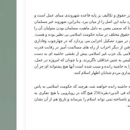
در حقوق و تکالیف بر پایه قاعده شهروندی مبنای عمل است و
د این اصل را از میان ببرد. بنابراین، شهروند غیر مسلمان
 که سمتی معین به دلیل ماهیت مسلمان بودن متولیان آن را
از حقوق مختلف در سایه حکومت اسلامی بی نظیر بوده و هست.
ان در مورد تشکیل احزابی می پردازد که در چهارچوب وفاداری
فتن از دیگر احزاب از راه های مسالمت آمیز در رقابت قدرت
سلامی یک حزب غیر اسلامی بیش از نقشی حاشیه ای به دست
س به چنین حداقلی ناگزیرند، و یا چونان که امروزه در عمل،
ا به حاشیه رانده و سبب شده است آنها هیچ پشتوانه ای جز آن
داری مردم شتابان اظهار اسلام کنند.
 حاشیه رانده خواهند شد، هرچند که حکومت اسلامی به پاس
حرمت و کرامت انسان و گرامی داشت آزادی و با الهام از آیه«لااکراه فی الدین»بقره/256 هیچ گاه در رویارویی با هیچ تفکری به
اشناخته نمی تواند اسلام را بترساند و تاریخ هم از آن نشان
.