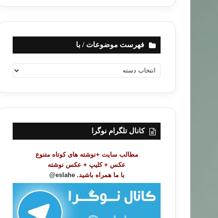
فهرست موضوعات / با
ف
ه
ر
س
ت
م
و
کانال تلگرام نوگرا
ض
و
مطالب سایت +نوشته های کوتاه متنوع
ع
عکس + کلیپ + عکس نوشته
ا
با ما همراه باشید.
eslahe@
ت
/
ب
ا