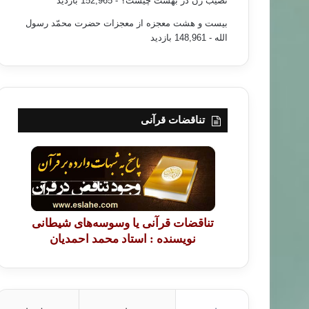
نصیب زن در بهشت چیست؟
- 152,965 بازدید
بیست و هشت معجزه از معجزات حضرت محمّد رسول
الله
- 148,961 بازدید
تناقضات قرآنی
تناقضات قرآنی یا وسوسه‌های شیطانی
نویسنده : استاد محمد احمدیان