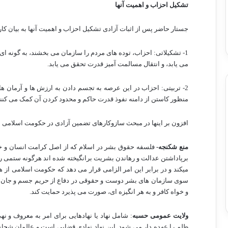
تشکیل احزاب و اهمیت آنها
جستار حاضر پس از اثبات آزادی تشکیل احزاب و اهمیت آنها به بیان کارک
1- تشکیلاتی: احزاب، توده های مردم را سازمان می بخشند، به گونه 
می یابد، و انتقال مسالمت آمیز قدرت تحقق می یابد.
2- تربیتی: احزاب در این عرصه به تجسم دادن به ارزش ها و آرمان ه
منظور کاستن از دامنه نفوذ قدرت حاکم و محدود کردن آن کمک می کنند
افزون بر اینها در مبحث سازوکارهای تضمین آزادی در حکومت اسلامی 
منع شکنجه-
فلسفه حقوق بشر در اسلام که از اصل کرامت انسان و خل
برپاداشتن عدالت و رهاندن بشریت برانگیخته شده اند هرگونه ستمی را 
میکند و در برابر این امر الزامی قرار می دهد که حکومت اسلامی از 
سوی سازمان های بشر دوست و حقوقی در دفاع از حریم جسم و جان 
و خواه کافر و به هر انگیزه ای، صورت می پذیرد حمایت کند.
ولایت عمومی حسبه
: شامل نهاد یا نهادهایی برای امر به معروف و ن
ظلم را عهده دار می شود. این نهاد نهادی قضایی است و عالمان شجاع