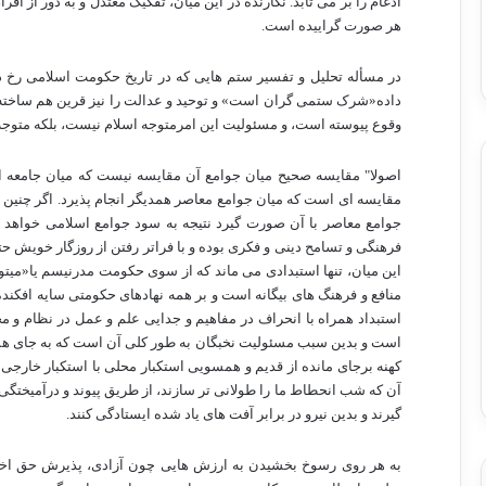
ادغام را بر می تابد. نگارنده در این میان، تفکیک معتدل و به دور از ا
هر صورت گراییده است.
در مسأله تحلیل و تفسیر ستم هایی که در تاریخ حکومت اسلامی رخ د
داده«شرک ستمی گران است» و توحید و عدالت را نیز قرین هم ساخته، ا
وقوع پیوسته است، و مسئولیت این امرمتوجه اسلام نیست، بلکه متوجه
اصولا" مقایسه صحیح میان جوامع آن مقایسه نیست که میان جامعه ای
مقایسه ای است که میان جوامع معاصر همدیگر انجام پذیرد. اگر چنین 
جوامع معاصر با آن صورت گیرد نتیجه به سود جوامع اسلامی خواهد ب
فرهنگی و تسامح دینی و فکری بوده و با فراتر رفتن از روزگار خویش ح
این میان، تنها استبدادی می ماند که از سوی حکومت مدرنیسم یا«میتو
منافع و فرهنگ های بیگانه است و بر همه نهادهای حکومتی سایه افکنده و
استبداد همراه با انحراف در مفاهیم و جدایی علم و عمل در نظام و
است و بدین سبب مسئولیت نخبگان به طور کلی آن است که به جای همدس
کهنه برجای مانده از قدیم و همسویی استکبار محلی با استکبار خارجی 
آن که شب انحطاط ما را طولانی تر سازند، از طریق پیوند و درآمیختگی با 
گیرند و بدین نیرو در برابر آفت های یاد شده ایستادگی کنند.
به هر روی رسوخ بخشیدن به ارزش هایی چون آزادی، پذیرش حق اختلا