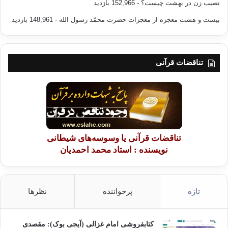
کیفر بنده بیشتر از کیفر فرد آزاد است و گفته می شود اگر بنده با زن آزاد زنا
نصیب زن در بهشت چیست؟
- 152,966 بازدید
کند کشته شود اما اگر یک مرد اشرافی رومی مرتکب زنا شود، باید غرامتی
بیست و هشت معجزه از معجزات حضرت محمّد رسول الله
- 148,961 بازدید
ناچیز بپردازد، پس منطق آنان ظالمانه و برخلاف عدالت است، یعنی اگر مجرم
فردی مهم باشد مجازاتش کم و اگر فردی عادی باشد مجازاتش بیشتر و بزرگتر
است. اما قانون اسلام بر اساس منطق صحیح استوار است، زیرا کناه از شخص
مهم بزرگ محسوب می شود و به همان نسبت کیفرش سنگین تر است، و از
تناقضات قرآنی
شخص عادی کوچکتر به حساب می آید و کیفرش نیز آسانتر است، چه این که
گناه و جنایت، کاری خفّت بار و رسواکننده است و طبعا" ارتکابش برای انسان
های ضعیف ساده تر است. زیرا آنان از قدرت نفسی که مانع گناه باشد برخوردار
نیستند و غلام و کنیز همیشه در ذلت و خواری به سر می برند، بنابراین گناه آنان
کمتر و کیفرشان نیز سبکتر است و این قانون خدای بزرگ بر اساس منطق
صحیح و عادلانه است.
تناقضات قرآنی یا وسوسه‌های شیطانی
حدّ قذف
نویسنده : استاد محمد احمدیان
قذف یعنی نسبت دادن زنا به مردان و زنان پارسا و پاکدامن بدون دلیل قانع
کننده، فقط از روی گمان و پندار یا اذیت و ستم، و این امر سبب آسان شدن گناه
تازه
پرخواننده
نظرها
و اشاعه فحشا در میان مؤمنان است، لذا خداوند برای چنین فردی کیفری قاطع
تعیین کرده است و پس از بیان حدّ زنا می فرماید:{ ‏ وَالَّذِينَ يَرْمُونَ الْمُحْصَنَاتِ ثُمَّ
لَمْ يَأْتُوا بِأَرْبَعَةِ شُهَدَاء فَاجْلِدُوهُمْ ثَمَانِينَ جَلْدَةً وَلَا تَقْبَلُوا لَهُمْ شَهَادَةً أَبَداً وَأُوْلَئِكَ
کتابفروشی امام غزالی (آیجی بوک): مقصدی