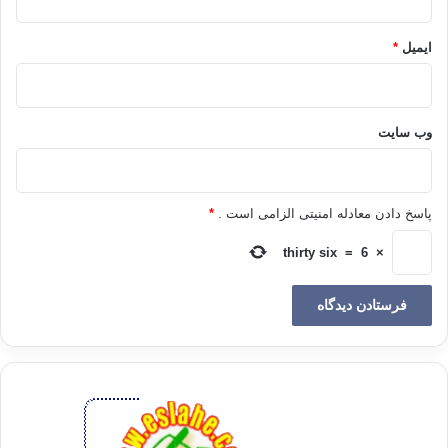
به هنگام مرگ در خانه نگه داشته شوند، تا خدا راهی چون ازدواج برای
آنها تعین کند، و این در حقیقت کیفر نیست، بلکه برای نگه داری زن و
ایمیل
*
وادار کردن او به توبه است، و اگر پس از آن مرتکب خلاف شود باید
مورد آزار قرار گیرد.
وب‌ سایت
در این جا ایذاء و آزار اجمال دارد، و در سوره نور مقصود از آن به تفصیل بیان
شده است زیرا می فرماید:{ ‏ الزَّانِيَةُ وَالزَّانِي فَاجْلِدُوا كُلَّ وَاحِدٍ مِّنْهُمَا مِئَةَ جَلْدَةٍ
وَلَا تَأْخُذْكُم بِهِمَا رَأْفَةٌ فِي دِينِ اللَّهِ إِن كُنتُمْ تُؤْمِنُونَ بِاللَّهِ وَالْيَوْمِ الْآخِرِ وَلْيَشْهَدْ
عَذَابَهُمَا طَائِفَةٌ مِّنَ الْمُؤْمِنِينَ ‏‏ الزَّانِي لَا يَنكِحُ إلَّا زَانِيَةً أَوْ مُشْرِكَةً وَالزَّانِيَةُ لَا يَنكِحُهَا
پاسخ دادن معادله امنیتی الزامی است .
*
إِلَّا زَانٍ أَوْ مُشْرِكٌ وَحُرِّمَ ذَلِكَ عَلَى الْمُؤْمِنِينَ ‏} نور/2-3 {‏ ( از جمله احكام سوره ،
يكي اين است كه ) هر يك از زن و مرد زناكار ( مؤمن ، بالغ ، حرّ ، و ازدواج ناكرده
thirty six
=
6
×
) را صد تازيانه بزنيد و در ( اجرا قوانين ) دين خدا رأفت ( و رحمت كاذب ) نسبت
بديشان نداشته باشيد ، اگر به روز قيامت ايمان داريد ، و بايد گروهي از مؤمنان
بر ( اجرا حكم ناظر ، و به هنگام زدن تازيانه‌ها و ) شكنجه ايشان حاضر باشند . ‏‏
مرد زناكار ( پيش از دست كشيدن از كار پلشت زنا ، و توبه‌كردن از آلوده داماني
) حق ندارد جز با زن زناكار ( فاحشه‌اي كه از عمل زشت فاحشه‌گري دست
نكشيده و از آلوده داماني توبه نكرده باشد ) و يا با زن مشرك ( و كافري كه هنوز
بر شرك و كفر ماندگار باشد ) ازدواج كند ، همان گونه هم زن زناكار ( پيش از
دست كشيدن از كار پلشت زنا و توبه از آلوده داماني ) حق ندارد جز با مرد
زناپيشه ( ماندگار بر زناكاري و توبه ناكرده از آلوده داماني ) و يا با مرد مشرك (