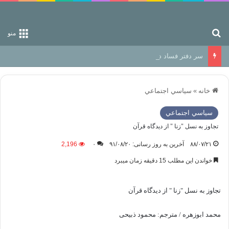
جستجو برای
منو
سر دفتر فساد در زمین‌، دوری وکناره‌گیری از راه خداست‌!
خانه
»
سياسي اجتماعي
سياسي اجتماعي
تجاوز به نسل "زنا " از دیدگاه قرآن
۸۸/۰۷/۲۱
آخرین به روز رسانی: ۹۱/۰۸/۲۰
۰
2,196
خواندن این مطلب 15 دقیقه زمان میبرد
تجاوز به نسل "زنا " از دیدگاه قرآن
محمد ابوزهره / مترجم: محمود ذبیحی