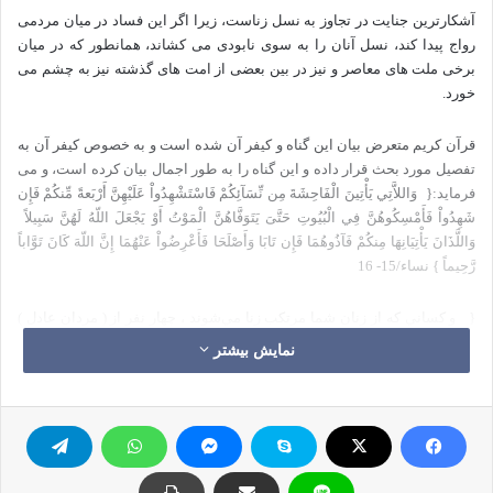
آشکارترین جنایت در تجاوز به نسل زناست، زیرا اگر این فساد در میان مردمی
رواج پیدا کند، نسل آنان را به سوی نابودی می کشاند، همانطور که در میان
برخی ملت های معاصر و نیز در بین بعضی از امت های گذشته نیز به چشم می
خورد.
قرآن کریم متعرض بیان این گناه و کیفر آن شده است و به خصوص کیفر آن به
تفصیل مورد بحث قرار داده و این گناه را به طور اجمال بیان کرده است، و می
فرماید:{
‏ وَاللاَّتِي يَأْتِينَ الْفَاحِشَةَ مِن نِّسَآئِكُمْ فَاسْتَشْهِدُواْ عَلَيْهِنَّ أَرْبَعةً مِّنكُمْ فَإِن
شَهِدُواْ فَأَمْسِكُوهُنَّ فِي الْبُيُوتِ حَتَّىَ يَتَوَفَّاهُنَّ الْمَوْتُ أَوْ يَجْعَلَ اللّهُ لَهُنَّ سَبِيلاً ‏‏
وَاللَّذَانَ يَأْتِيَانِهَا مِنكُمْ فَآذُوهُمَا فَإِن تَابَا وَأَصْلَحَا فَأَعْرِضُواْ عَنْهُمَا إِنَّ اللّهَ كَانَ تَوَّاباً
رَّحِيماً ‏} نساء/15- 16
{
‏ و كساني كه از زنان شما مرتكب زنا مي‌شوند ، چهار نفر از ( مردان عادل )
خودتان را به عنوان شاهد بر آنان به گواهي طلبيد ، پس اگر گواهي دادند ، آنان
نمایش بیشتر
را در خانه‌هاي ( خود براي حفظ ايشان و دفع هرگونه شرّ و فسادي ) نگاه داريد تا
مرگشان فرا مي‌رسد يا اين كه خداوند راهي را براي ( زندگي پاك و درست ، يا
عقوبت ) آنان ( با ازدواج يا توبه ، يا وضع حكم ديگري ) باز مي‌كند‏ و مرد و زني كه
از شما زنا مي‌كنند ( و متزوّج نمي‌باشند ) آنان را بيازاريد ( و بعد از شهادت چهار
نفر مرد عادل ، توبيخشان نمائيد ) . ولي اگر توبه كردند ( و از كرده خود پشيمان
شدند ) و به اصلاح ( حال و تغيير احوال خود ) پرداختند ، دست از آنان بداريد ( و