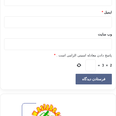
افزایش سن و فراموش کاری
ایمیل
*
شما ممکن است در دوران نوجوانی خود خواب بوده و یا به طور کلی این دوره
از زندگی را فراموش کرده باشید. هیچ خاطره ای از دوران نوجوانی خود نداشته
و ندانید نوجوان بودن یعنی چه، به همین دلیل قادر نخواهید بود هیچ نوع ارتباطی
وب‌ سایت
با یک نوجوان و نیازها و مشکلات او برقرار کنید.
آشپزی یکی از مسائلی است که ممکن است دچار فراموشی شود. دست پخت
پاسخ دادن معادله امنیتی الزامی است .
*
شما ممکن است تغییر کند و فرزندتان تمایلی به خوردن غذا نشان ندهد و به
استفاده از کنسرو روی بیاورد. ممکن است مدیریت خرید مواد غذایی را نیز
=
3
×
2
فراموش کرده باشید، مواد خوراکی فراوانی بخرید و یخچال منزل را پر کنید ولی
فرزندتان گله کند که در منزل چیزی برای خوردن وجود ندارد. اگر از فرزندتان
سؤال کنید به چه غذایی علاقه دارد، پاسخی دریافت نخواهید کرد. در واقع ممکن
است علت غذا نخوردن فرزندتان این باشد که نمی خواهد با شما غذا بخورد. اگر
همان غذا را در یخچال قرار داده و کاری به فرزندتان نداشته باشید، متوجه می
شوید که غذای مذذکور ناپیید شده است. اگر فرزند شما به غذاهای خاصی علاقه
دارد، آنها را برای او تهیه کنید و زمان و نحوه خوردن آن را نیز به عهده او
بگذارید.