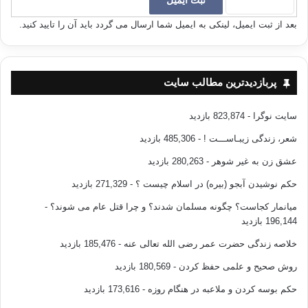
_______________________________________
بعد از ثبت ایمیل، لینکی به ایمیل شما ارسال می گردد باید آن را تایید کنید.
منبع: کلیدهای رفتار با نوجوانان
پربازدیدترین مطالب سایت
مؤلف: دن فونتنل
مترجم: د. مسعود حاجی زاده و اکرم قیطاسی
سایت نوگرا
- 823,874 بازدید
شعر، زندگی زیبـاســـت !
- 485,306 بازدید
انشارات: صابرین/تهران 1381
عشق زن به غیر شوهر
- 280,263 بازدید
حکم نوشیدن آبجو (بیره) در اسلام چیست ؟
- 271,329 بازدید
بلوغ جنسی جوان نوجوان فرزند نوجوانان
میانمار کجاست؟ چگونه مسلمان شدند؟ و چرا قتل عام می شوند؟
-
196,144 بازدید
کپی آدرس
خلاصه زندگی حضرت عمر رضی الله تعالی عنه
- 185,476 بازدید
روش صحیح و علمی حفظ کردن
- 180,569 بازدید
حکم بوسه کردن و ملاعبه در هنگام روزه
- 173,616 بازدید