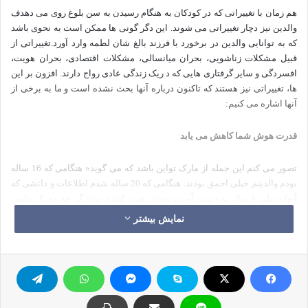
هم زمان با تغییراتی که در کودکان به هنگام رسیدن به سن بلوغ روی می دهدف
والدین نیز دچار تغییراتی می شوند. این دگر گونی ها ممکن است به نحوی باشد
که به توانایی والدین در برخورد با فرزند بالغ شان لطمه وارد آورد.تغییراتی از
قبیل مشکلات زناشویی، بحران میانسالی، مشکلات اقتصادی، بحران هویت،
افسردگی و سایر گرفتاری هایی که د ریک زندگی عادی رواج دارند. افزون بر این
ها، تغییراتی نیز هستند که تاکنون درباره آنها بحث نشده است و ما به برخی از
آنها اشاره می کنیم:
قدرت هوش شما کاهش می یابد
تصور می کنم این جمله از مارک تواین باشد که می گوید« هنگامی که 16 ساله
بودم والدینم خیلی احمق بودند. هنگامی که 20 ساله شدم اطلاعات و دانشی که
آنها درطی 4 سال به دست آورده بودند، خیره کننده بود» گر چه مدرک علمی
برای حمایت از این فرضیه وجود ندارند، اما به نظر می رسد انرژی ویژه ای که
نمایش بیشتر
کودک برای رشد فیزیکی خود در دوران بلوغ نیاز دارد، از مغز والدین او کاسته
می شود.
نتیجه این که، ضریب هوشی ما کاهش یافته و از دست می رود و
نسبت به دورانی که کودکی 9 یا 10 ساله داشتیم، از توانایی هوشی پایین تری
برخوردار خواهیم بود. به دلیل همین فروکش کردن ضریب هوشی است که
برخورد منطقی و استدلالی ما نیز دچار نقصان می شود و توانایی ما در رویارویی
با دشواری ها و یافتن راه حل، به شدت کاهش
می یابد.