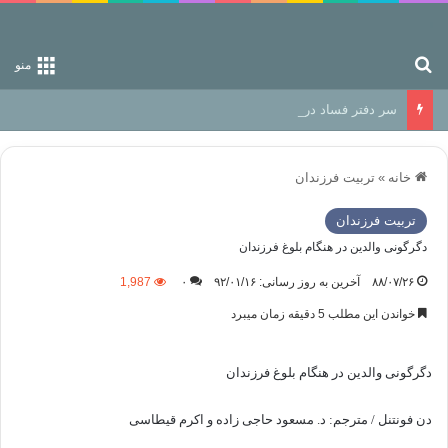
جستجو برای
منو
سر دفتر فساد در زمین‌، دوری وکناره‌گیری از راه خداست‌!
خانه
»
تربیت فرزندان
تربیت فرزندان
دگرگونی والدین در هنگام بلوغ فرزندان
۸۸/۰۷/۲۶
آخرین به روز رسانی: ۹۲/۰۱/۱۶
۰
1,987
خواندن این مطلب 5 دقیقه زمان میبرد
دگرگونی والدین در هنگام بلوغ فرزندان
دن فونتنل / مترجم: د. مسعود حاجی زاده و اکرم قیطاسی