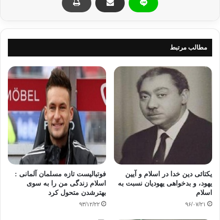
گونه خواهد بود، و باورها و احکام و مقررات دین وحیانی اسلام پاسخ
همان خواسته های فطری و راه کنترل کردن و منظم کردن همان
غریزه ها است، که آن پاسخ و آن راه هم تغییر پذیر نیستند.
مطالب مرتبط
و پاسخ این پرسش به طور مفصل از این قرار است، که عبارت فوق
در زمینه کلی بودن تغییر و تحول نسبت به همه اشیاء و همه قانون ها
و خاصیت ها، از عبارت های گزافه آمیز و وسوسه انگیز برخی مادی
گرایان است، و غیر قابل تطبیق باواقعیت های عینی است، آیازهز
هایی که امروز خاصیت سمی و کشندگی را دارن، دو هزار سال قبل
خاصیت حیاتی را داشته اند؟ آیا آشامیدن آب گوارا و استشناق هوای
آزاد که هزار و پانصد سال قبل از ضروریات حیات انسان بوده اند،
امروز خاصیت سمی را دارند و موجب مرگ انسان ها می باشند، آیا
روزگاران خیلی قدیم قند و خرما تلخ بوده اند؟ و بعد شیرین شده اند
و تغییر خاصیت داده اند؟
یکتائی دین خدا در اسلام و آیین
فوتبالیست تازه‌ مسلمان آلمانی :
یهود، و بدخواهی یهودیان نسبت به
اسلام زندگی من را به سوی
و آیا در زمان ارسطو حدود دو هزار و چند صد سال قبل که دو به
اسلام
بهترشدن متحول کرد
اضافه دو می شد چهار و درجات زوایای داخلی هر مثلث مساوی دو
۹۳/۱۲/۲۲
۹۶/۰۷/۲۱
زاویه قائمه محاسبه می گردید، و عکس موجبه کلیه موجبه جزییه