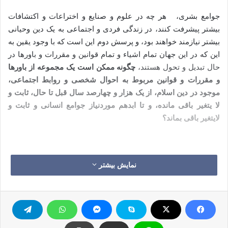
جوامع بشری، هر چه در علوم و صنایع و اختراعات و اکتشافات
بیشتر پیشرفت کنند، در زندگی فردی و اجتماعی به یک دین وحیانی
بیشتر نیازمند خواهند بود، و پرسش دوم این است که با وجود یقین به
این که در این جهان تمام اشیاء و تمام قوانین و مقررات و باورها در
حال تبدیل و تحول هستند،
چگونه ممکن است یک مجموعه از باورها
و مقررات و قوانین مربوط به احوال شخصی و روابط اجتماعی،
موجود در دین اسلام، از یک هزار و چهارصد سال قبل تا حال، ثابت و
لا یتغیر باقی مانده، و تا ابدهم موردنیاز جوامع انسانی و ثابت و
لایتغیر باقی بماند؟
نمایش بیشتر
پاسخ این پرسش به طور مجمل این است که ماهیت ها و خواص
جدایی ناپذیر آن ها ( مانند انسان و فطرت مبدأ جویی و بی نهایت
طلبی او، و انسان و غریزه های کنترل نشده لذت جویی و تحمل گرا
یی و جاه طلبی )هرگز تغییر نمی کنند، هزار و پانصدسال قبل چگونه
بوده اند حالا هم این گونه هستند و تا ابد و تا انسان انسان است این