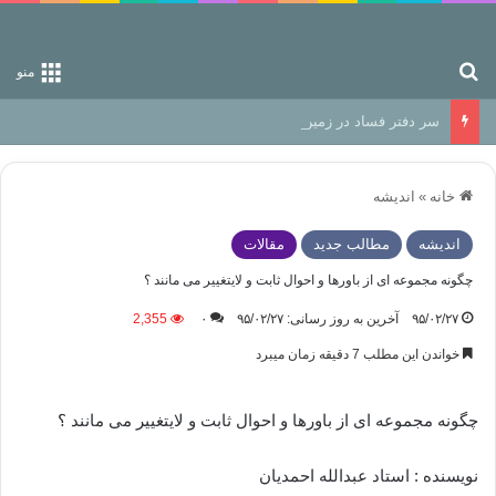
جستجو برای
منو
سر دفتر فساد در زمین‌، دوری وکناره‌گیری از راه خداست‌!
خانه
»
اندیشه
اندیشه
مطالب جدید
مقالات
چگونه مجموعه ای از باورها و احوال ثابت و لایتغییر می مانند ؟
۹۵/۰۲/۲۷
آخرین به روز رسانی: ۹۵/۰۲/۲۷
۰
2,355
خواندن این مطلب 7 دقیقه زمان میبرد
چگونه مجموعه ای از باورها و احوال ثابت و لایتغییر می مانند ؟
نویسنده : استاد عبدالله احمدیان