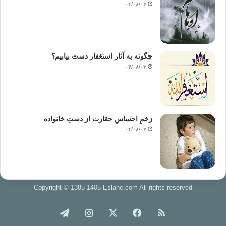
۰۴/۰۸/۰۳
کپی آدرس
چگونه به آثار استغفار دست بیابیم؟
۰۴/۰۸/۰۳
زخمِ احساسِ حقارت از دستِ خانواده
۰۴/۰۸/۰۳
Copyright © 1385-1405 Eslahe.com All rights reserved
خوراک
فیس
X
اینستاگرام
تلگرام