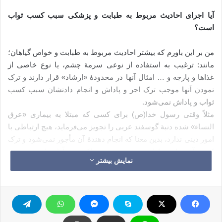
آیا اجرای احادیث مربوط به طبابت و پزشکی سبب کسب ثواب
است؟
من بر این باورم که بیشتر احادیث مربوط به طبابت و خواص گیاهان؛
مانند: ترغیب به استفاده از نوعی سرمۀ چشم، یا نوع خاصی از
غذاها و پارچه و … امثال آنها در محدودۀ «ارشاد» قرار دارند و ترک
نمودن آنها موجب ترک اجر و پاداش و انجام دادنشان سبب کسب
ثواب و پاداش نمی‌شود.
مثلاً وقتی رسول خدا(ص) برای کسی که مبتلا به بیماری «عرق
النساء» شده دنبۀ گوسفند عربی را تجویز می‌فرماید، هیچ ارتباطی با
امور دینی ندارد، بدین معنا که انجام دهندۀ آن مأجور نمی‌شود و ترک
کنندۀ آن ثوابی را از دست نمی‌دهد. بلکه صرفاً ارشاد و توجیهی
نمایش بیشتر
است مبنی بر تجارب خاص بشری در محیط و جامعۀ عربی عصر
رسول خدا(ص) و انسان مسلمان در عصر حاضر می‌تواند آن را انجام
ندهد، و برای معالجۀ بیماری خود به پزشک متخصص مراجعه نماید و
راهنماییها و نسخه‌های او را به کار بگیرد و به هیچ وجه عملی برخلاف
سنت را هم انجام نداده است.