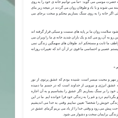
که حضرت موسی می گوید: «ما می توانیم خانه ی خود را به روی
ه می شوند و با باد و طوفان روان می گردند در نتیجه زیر بنای
، ولی اگر خانه را به روی سنگ بسازیم محکم و سخت برجای می
ود سلامت روان ما بر پایه های سست و سبکی قرار گرفته اند
ن رو به آن رو می کند و یک باران شدید خانه ی ما را ویران می
واطف ما ثابت و مستحکم اند. طوفان های سهمگین زندگی نمی
ستم عصبی و احساسی ما قوی تر از آن اند که تغییرات روزانه
.»
بر مهر و محبت میسر است. شنیده بودم که عشق پرتوی از نور
عشق انرژی و نیرویی از خداوند است که در جسم ما دمیده
ی خود را بر سنگ بسازیم. اگر عشق را بشناسیم و به آن اجازه
ردانیم درد و غم را به زندگی خود فرا خوانده ایم. ما در این
ع زندگی خویش را شخصا" تعیین نماییم. وقتی به خدا می اندیشیم
احت پیش می رود و وقتی خدا را از یاد می بریم گرمای عشق در
 زندگی برایمان سخت و دشوار می شود.