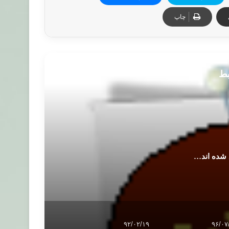
چاپ
بط
د شده اند…
۹۲/۰۲/۱۹
۹۶/۰۷