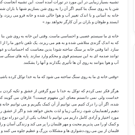
تشبیه بسیار زیبایی در این مورد در تورات آمده است. این تشبیه آنجاست 
شن یا به روی سنگ بنا کنیم. اگر آن را به روی شن بسازیم شنها با باران شست
خانه به آسانی و با اندک تغییر آب و هوا خالی شده و خانه فرو می ریزد
ایستد و طوفان و باران بر آن کارگر نخواهد بود.»
خانه ی ما سیستم عصبی و احساسی ماست. وقتی این خانه به روی شن بنا ش
که به اندک گزندی متلاشی شده و به هم می ریزند، یک تلفن ناجور ما را از ای
سازد. اما وقتی خانه بر سنگ ساخته شودا بدین معناست که احساسات و ع
توانند صدمه ای به این سیستم قوی و محکم وارد سازند. پایه های سنگی سی
آب و هوا بتوانند به روی آن ها تأثیری بگذارند و آنها را بشکنند.
«وقتی خانه ی ما به روی سنگ ساخته می شود که ما به خدا توکل کرده باشیم
هرگز فکر نمی کردم که توکل به خدا با نیرو گرفتن از عشق و تکیه کردن 
خداست ولی نمی دانستم معنای این مفهوم چیست؟ عارفان می گویند که 
شده، اگر آن را درک کنیم می توانیم آز آن کمک بگیریم و می توانیم خانه 
دهیم راهنمایمان شود، زندگی زیبا و لذت بخش خواهد شد و اگر از عشق رو بگ
مورد اختیار و آزادی کامل داریم می توانیم با انتخاب یکی از این دو راه نو
و کمک او را می پذیریم محبت و مهر قلبمان را پر می کند و زندگی آسان و ر
قلبمان از بین می رود،دشواری ها و مشکلات بزرگ و عظیم جلوه می کنند و