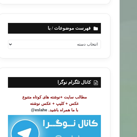
فهرست موضوعات / با
ف
ه
ر
س
ت
م
و
کانال تلگرام نوگرا
ض
و
مطالب سایت +نوشته های کوتاه متنوع
ع
عکس + کلیپ + عکس نوشته
ا
با ما همراه باشید.
eslahe@
ت
/
ب
ا