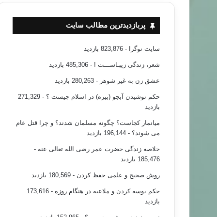
پربازدیدترین مطالب سایت
سایت نوگرا
- 823,876 بازدید
شعر، زندگی زیبـاســـت !
- 485,306 بازدید
عشق زن به غیر شوهر
- 280,263 بازدید
حکم نوشیدن آبجو (بیره) در اسلام چیست ؟
- 271,329
بازدید
میانمار کجاست؟ چگونه مسلمان شدند؟ و چرا قتل عام
می شوند؟
- 196,144 بازدید
خلاصه زندگی حضرت عمر رضی الله تعالی عنه
-
185,476 بازدید
روش صحیح و علمی حفظ کردن
- 180,569 بازدید
حکم بوسه کردن و ملاعبه در هنگام روزه
- 173,616
بازدید