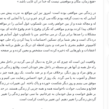
«هیچ زمان، مکان و موقعیتی نیست که خدا در آن غایب باشد.»
در زندگی من مواقعی بوده است- امروز نیز این مواقع به ندرت پیش می آ
آسایی که به دست گرفته بودم نگاه می کردم. غم و درد را تا آنجایی که به
له و مچاله شده و از بین خواهم رفت. من تلسکوپ غول آسایی را در مواق
اختلاف پیدا کرده بودم و مواقعی که نگران وقوع یا عدم وقوع حادثه ای ب
مشکلات را صدها برابر بزرگ تر می ساختم. من با تلسکوپ غول آسایم هر 
دردناک است و مغز شما برای تسکین احساسات یا پیدا کردن راه حلی جهت 
کامپیوتر عظیم بشری با سرعت و بدون لحظه ای درنگ بر طبق برنامه های
اعتقادات و باورهایی که ذخیره کرده است مشخص و معین کرده و بر صفحه
واقعیت این است که چیزی که در خارج به دنبال آن می گردید در داخل مغز
راه حل همه ی آنها هر دو مسئله در داخل مغز خودتان است. وقایع زندگی در
بر وفق مراد و روز دیگر، برخلاف مراد و بر ضد ماست. یک روز همه چیز ب
جنجال و آشوب به پا می گردد. یک روز از خود احساس رضایت می کنیم و رو
موفق می بینیم و روز دیگر شکست خورده و پاک باخته. این تغییرات در زند
فجایع و مصایب، حوادث ناخواسته همه و همه جزیی از زندگی هستند. در حد ا
بر طبق خواست و میل خودمان به چرخانیم. ما نمی توانیم زندگی را تغییر 
گردش زندگی را تغییر دهیم. این تغییر برداشت کرامت است.