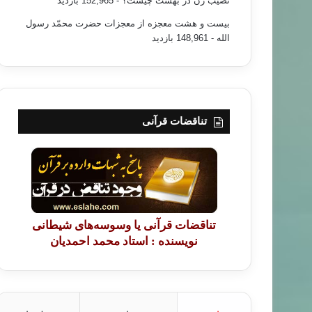
نصیب زن در بهشت چیست؟
- 152,965 بازدید
بیست و هشت معجزه از معجزات حضرت محمّد رسول
الله
- 148,961 بازدید
تناقضات قرآنی
مطالب جدید
۹۶/۰۷/۰۱
بودن ارتداد پوشش‌دار (فکری) از ارتداد علنی
تناقضات قرآنی یا وسوسه‌های شیطانی
نویسنده : استاد محمد احمدیان