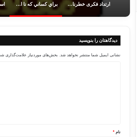
ارتداد فکری خطرناک بودن ارتداد پوشش‌دار (فکری) از ارتداد علنی
براي كساني كه نا اميد شده اند…
دیدگاهتان را بنویسید
نشانی ایمیل شما منتشر نخواهد شد.
بخش‌های موردنیاز علامت‌گذاری شده
د
ی
د
گ
ا
ه
*
نام
*