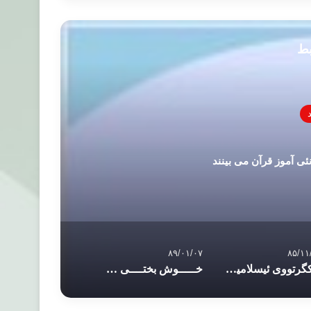
بط
ئی آموز قرآن می بینند
۸۹/۰۱/۰۷
۸۵/۱۱
یه‌کگرتووى ئیسلامیى کوردستان
خـــــوش بختــــی – تحقيقی در مورد واژه قرآنی رضايت