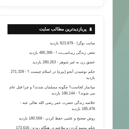
پربازدیدترین مطالب سایت
سایت نوگرا
- 823,879 بازدید
شعر، زندگی زیبـاســـت !
- 485,306 بازدید
عشق زن به غیر شوهر
- 280,263 بازدید
حکم نوشیدن آبجو (بیره) در اسلام چیست ؟
- 271,329
بازدید
میانمار کجاست؟ چگونه مسلمان شدند؟ و چرا قتل عام
می شوند؟
- 196,144 بازدید
خلاصه زندگی حضرت عمر رضی الله تعالی عنه
-
185,476 بازدید
روش صحیح و علمی حفظ کردن
- 180,569 بازدید
حکم بوسه کردن و ملاعبه در هنگام روزه
- 173,616