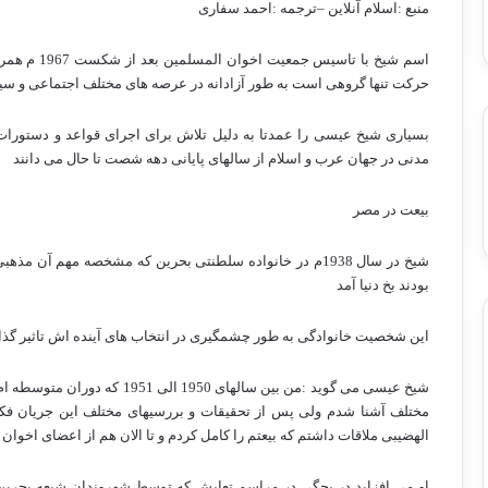
منبع :اسلام آنلاین –ترجمه :احمد سفاری
اسم شیخ با ت
حرکت تنها گروهی است به طور آزادانه در عرصه های مختلف اجتماعی و سی
بسیاری شیخ عیسی را عمدتا به دلیل تلاش برای اجرای قواعد و دستورات 
مدنی در جهان عرب و اسلام از سالهای پایانی دهه شصت تا حال می دانند
بیعت در مصر
شیخ در سال 1938م در خانواده سلطنتی بحرین که مشخصه مهم 
بودند بخ دنیا آمد
این شخصیت خانوادگی به طور چشمگیری در انتخاب های آینده اش تاثیر گذا
شیخ عیسی می گوید :من بین سالهای
الهضیبی ملاقات داشتم که بیعتم را کامل کردم و تا الان هم از اعضای اخوا
او می افزاید در بچگی در مراسم تعایش که توسط شهروندان شیعه بحری