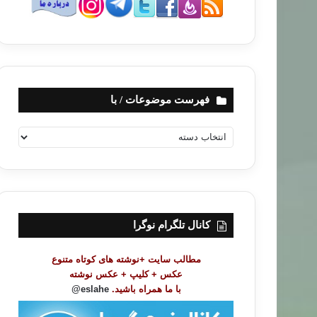
فهرست موضوعات / با
ف
ه
ر
س
ت
م
و
کانال تلگرام نوگرا
ض
و
مطالب سایت +نوشته های کوتاه متنوع
ع
عکس + کلیپ + عکس نوشته
ا
با ما همراه باشید.
eslahe@
ت
/