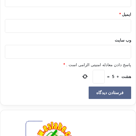
خداوند متعال به بیماران و مسافران دستور فرموده که در ماه رمضان از گرفتن
روزه خودداری نمایند، و مسافران پس از پایان مسافرت و بیماران بعد از
ایمیل
*
بهبودی آن را تدارک و جبران کنند. تا قوت و توان خود را حفظ کنند! زیرا روزه
گرفتن گاهی بیماری بیماران را بیشتر می کند، و مسافران به خاطر کار و
مشغلت مسافرت به حفظ توان خود نیاز دارند.
وب‌ سایت
اصل دوم: حمایت و مصونیت در برابر امور مضر:
پاسخ دادن معادله امنیتی الزامی است .
*
خداوند متعال به انسان های بیمار اجازه داده که از استعمال آب سرد برای
هشت
+
5
=
غسل و وضو خودداری نمایند. زیرا برای آنان مضر می باشد و به آنان اجازه داده
که به جای آن با خاک پاک تیمم کنند. تا از ورود چیزهای مضر به ظاهر بدن و به
طریق اولی به باطن آن مورد حمایت قرار بگیرند.
اصل سوم: دفع مواد مسموم و زاید از بدن: