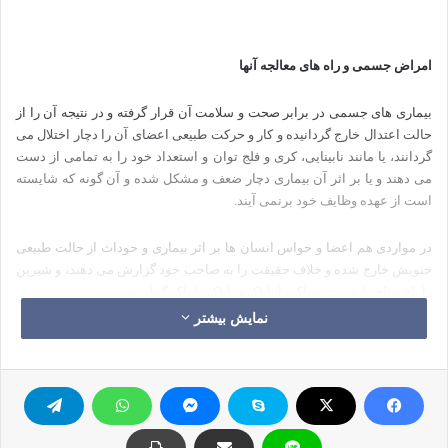
امراض جسمی و راه های معالجه آنها
بیماری های جسمی در برابر صحت و سلامت آن قرار گرفته و در نتیجه آن را از
حالت اعتدال خارج گردانیده و کار و حرکت طبیعی اعضای آن را دچار اختلال می
گردانند، یا مانند نابینایی، کری و فلج توان و استعداد خود را به تمامی از دست
می دهند و یا بر اثر آن بیماری دچار ضعف و مشکل شده و آن گونه که شایسته
است از عهده وظایف خود برنمی آیند.
در مواردی هم اعضا و حواس انسان ها بر اثر بیماری و حوداث از حالت طبیعی
خنویش خارج شده و خلاف حقیقت را به صاحب خود گزارش می دهند، و شیرین
را تلخ و تلخ را شیرین و پاک را ناپاک و ناپاک را پاک گمان می برند.
نمایش بیشتر
فساد و اختلال کار طبیعی آنها مانند اختلال و ضعف در کار سیستم های هاضمه،
لامسه، دافعه و جاذبه و… که به خاطر خارج شدن از حالت اعتدال دچار درد و الم
می شوند، اما در عین حال توان خود را به تمامی از دست نداده و دچار هلاک
نشده اند، بلکه تا حدودی توان حرکت خویش را حفظ می نمایند.