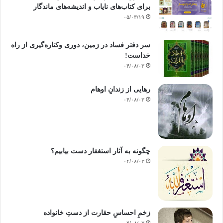
–
قلب نیز همچون جسم دچار بیماری می شود.
برای کتاب‌های نایاب و اندیشه‌های ماندگار
۰۵/۰۳/۱۹
–
شفای آن از طریق توبه و مراقبت محقق می شود.
سر دفتر فساد در زمین‌، دوری وکناره‌گیری از راه
–
قلب نیز همچون آینه گردآلود می شود، و تنها راه پاک کردن آن
خداست‌!
معرفت، ذکر و اطاعت خداوند است.
۰۴/۰۸/۰۳
–
قلب همچون جسم عریان می شود، و پوشش و آرایش آن تنها به
رهایی از زندانِ اوهام
وسیله«تقوا» امکان پذیر است.
۰۴/۰۸/۰۳
–
قلب همچون بدن گرسنه و تشنه می شود، و خوراک آن«توحید، توکل،
انابه، خدمت و محبت» خداوند است.
چگونه به آثار استغفار دست بیابیم؟
___________________________
۰۴/۰۸/۰۳
منبع: طب القلوب
مؤلف: امام ابن قیم
زخمِ احساسِ حقارت از دستِ خانواده
مترجم: عبدالعزیز سلیمی
۰۴/۰۸/۰۳