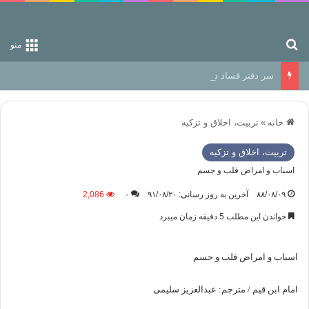
جستجو برای
منو
سر دفتر فساد در زمین‌، دوری وکناره‌گیری از راه خداست‌!
خانه
»
تربیت، اخلاق و تزکیه
تربیت، اخلاق و تزکیه
اسباب و امراض قلب و جسم
۸۸/۰۸/۰۹
آخرین به روز رسانی: ۹۱/۰۸/۲۰
۰
2,086
خواندن این مطلب 5 دقیقه زمان میبرد
اسباب و امراض قلب و جسم
امام ابن قیم / مترجم: عبدالعزیز سلیمی