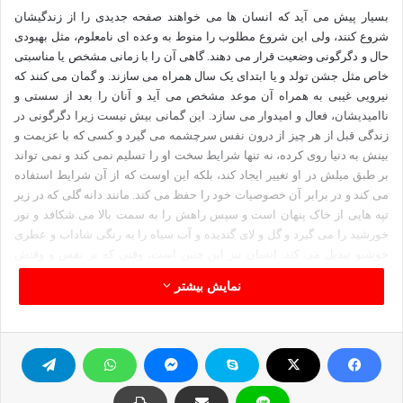
بسیار پیش می آید که انسان ها می خواهند صفحه جدیدی را از زندگیشان
شروع کنند، ولی این شروع مطلوب را منوط به وعده ای نامعلوم، مثل بهبودی
حال و دگرگونی وضعیت قرار می دهند. گاهی آن را با زمانی مشخص یا مناسبتی
خاص مثل جشن تولد و یا ابتدای یک سال همراه می سازند. و گمان می کنند که
نیرویی غیبی به همراه آن موعد مشخص می آید و آنان را بعد از سستی و
ناامیدیشان، فعال و امیدوار می سازد. این گمانی بیش نیست زیرا دگرگونی در
زندگی قبل از هر چیز از درون نفس سرچشمه می گیرد و کسی که با عزیمت و
بینش به دنیا روی کرده، نه تنها شرایط سخت او را تسلیم نمی کند و نمی تواند
بر طبق میلش در او تغییر ایجاد کند، بلکه این اوست که از آن شرایط استفاده
می کند و در برابر آن خصوصیات خود را حفظ می کند. مانند دانه گلی که در زیر
تپه هایی از خاک پنهان است و سپس راهش را به سمت بالا می شکافد و نور
خورشید را می گیرد و گل و لای گندیده و آب سیاه را به رنگی شاداب و عطری
خوشبو تبدیل می کند. انسان نیز این چنین است، وقتی که بر نفس و وقتش
مسلط شود و آزادی حرکتش را در برابر امور زشتی که با آن مواجه می شود
نمایش بیشتر
حفظ کند، می تواند بدون انتظار کمک های خارجی کارهای فراوانی را انجام دهد.
او با نیروی پنهان و امکانات مخفی درونش و فرصت های محدود و ناچیزی که
برایش میسر می شود، می تواند زندگی اش را از نو بسازد.
زمان درنگ نیست، گاهی روزگار به پویندگان راه حق کمکی می کند، اما اینکه به