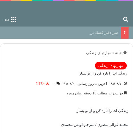
جستجو برای
منو
سر دفتر فساد در زمین‌، دوری وکناره‌گیری از راه خداست‌!
خانه
»
مهارتهای زندگی
مهارتهای زندگی
زندگی ات را تازه کن و از نو بساز
۸۸/۰۸/۱۰
آخرین به روز رسانی: ۹۱/۰۸/۲۰
۰
2,734
خواندن این مطلب 13 دقیقه زمان میبرد
زندگی ات را تازه کن و از نو بساز
محمد غزالی مصری / مترجم:اویس محمدی