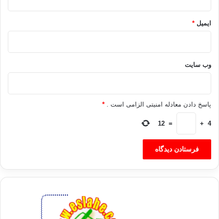
و یا این گفته آن حضرت: «شب و روز همانند دو مرکب هستند پس به نیکویی با
آن دو به سوی آخرت حرکت کنید.» و یا این حدیث که می فرماید: «از به تأخیر
ایمیل
*
انداختن بپرهیزید، چرا که مرگ ناگهانی می آید.» و همچنین در جایی دیگر می
فرماید: «هیچ یک از شما فریفته ی صبر الله عزّ و جل نشود، زیرا بهشت و جهنم
از بند کفشتان به شما نزدیکتر است.» سپس این آیه ها را خواند «‏ فَمَن يَعْمَلْ
وب‌ سایت
مِثْقَالَ ذَرَّةٍ خَيْراً يَرَهُ ‏‏ وَمَن يَعْمَلْ مِثْقَالَ ذَرَّةٍ شَرّاً يَرَهُ ‏» (الزلزال:7 و 8)
«‏ پس هركس به اندازه ذرّه غباري كار نيكو كرده باشد ، آن را خواهد ديد ( و
پاداشش را خواهد گرفت ) . ‏‏ و هركس به اندازه ذرّه غباري كار بد كرده باشد ، آن
پاسخ دادن معادله امنیتی الزامی است .
*
را خواهد ديد ( و سزايش را خواهد چشيد ) . »
12
=
+
4
چه خوب است که انسان گاه گاهی نفسش را از نو سازماندهی کند! و دیدگاه
های ناقدانه ای را متوجه آن کند تا عیوب و آفات آن را بشناسد و برنامه هایی
کوتاه مدت و یا بلند مدت را تنظیم کند تا از خصلت های پست رهایی یابد.
من هر چند روز به اوضاع کتابخانه ام نظری می اندازم تا آشفتگی ناشی از تکه
کاغذهای پراکنده و جزوه های درهم و کاغذهای باطله را مرتب کنم. و باید هر چیز
را در جای مناسبش قرار دهم و چیزهای زاید را در سطل آشغال بیندازم. اتاق ها
و سالن های منزل نیز بر اثر کارهای روزمره کاملاً آشفته و پریشان می گردد، اما