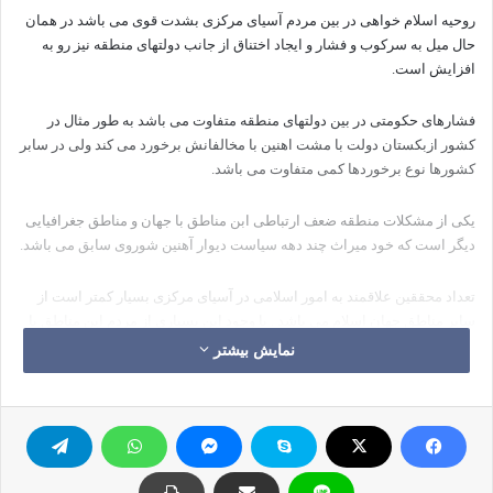
روحیه اسلام خواهی در بین مردم آسیای مرکزی بشدت قوی می باشد در همان
حال میل به سرکوب و فشار و ایجاد اختناق از جانب دولتهای منطقه نیز رو به
افزایش است.
فشارهای حکومتی در بین دولتهای منطقه متفاوت می باشد به طور مثال در
کشور ازبکستان دولت با مشت اهنین با مخالفانش برخورد می کند ولی در سابر
کشورها نوع برخوردها کمی متفاوت می باشد.
یکی از مشکلات منطقه ضعف ارتباطی ابن مناطق با جهان و مناطق جغرافیایی
دیگر است که خود میراث چند دهه سیاست دیوار آهنین شوروی سابق می باشد.
تعداد محققین علاقمند به امور اسلامی در آسیای مرکزی بسیار کمتر است از
سایر مناطق جهان اسلام می باشد . با وجود این بسیاری از مردم این مناطق با
بزرگان و اندیشمندان جهان اسلام آشنایی کامل دارند و به آنها احترام می
نمایش بیشتر
گذارند .
ترس دولت ها از مذهب در این کشورها بسیار بالا است در بیشتر موارد این
دولتها بدور از نظارت سازمانهای حقوق بشر و خبرگزاری ها بین المللی به ربودن
و آزار و اذیت و شکنجه علما و فعالان اسلامی می پردازند.