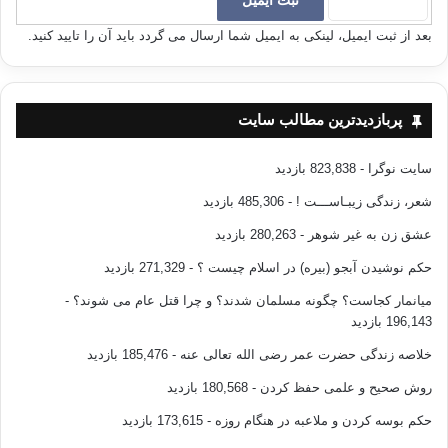
بعد از ثبت ایمیل، لینکی به ایمیل شما ارسال می گردد باید آن را تایید کنید.
پربازدیدترین مطالب سایت
سایت نوگرا
- 823,838 بازدید
شعر، زندگی زیبـاســـت !
- 485,306 بازدید
عشق زن به غیر شوهر
- 280,263 بازدید
حکم نوشیدن آبجو (بیره) در اسلام چیست ؟
- 271,329 بازدید
میانمار کجاست؟ چگونه مسلمان شدند؟ و چرا قتل عام می شوند؟
-
196,143 بازدید
خلاصه زندگی حضرت عمر رضی الله تعالی عنه
- 185,476 بازدید
روش صحیح و علمی حفظ کردن
- 180,568 بازدید
حکم بوسه کردن و ملاعبه در هنگام روزه
- 173,615 بازدید