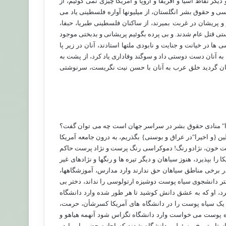
 دیگر نقاط آسیا و آفریقا و اروپا و آمریکا چیزی نمی گوئیم، از
 و حقوق بشر انگلستان، از میلیونها آواره فلسطینی یاد می
ر و پریشان در غربت بمیرند، از ساکنان فلسطینی طبریا، حبفا،
ستی قتل عام شدند. و بی پرده بگوئیم پریشانی و بدبختی موجود
در خیانت و جنایت و نابودی ملتها استادند، آنان در زیر پا
به آنان دست دوستی داد و سوگند وفاداری یاد کرد، از پشت به
اشان گردید خلق عرب به آنان با حسن نیت نگریست، سرنوشتی
خیرا" منادی حقوق بشر در سراسر جهان است چه می توان گفت؟
ن {و اخیرا"در عراق و بوسنی} بگذریم، به درون جامعه آمریکا
الت خون، نژادو رنگ! دموکراسی رنگ پرست و نژاد پرست حاکم
 بپذیرد، هنوز سیاهان و دیگر تیره ها و رنگها و نژادهای غیر
ر برخی مناطق سیاهان حق ندارند وارد مدارس، آموزشگاهها،
تر دانشجوی سیاه پوست دوشیزه ارتولوسی را نداند، دختر بی
رد، او که به عشق دانش کوشید تا هر طور شده وارد دانشگاه
یک سیاه پوست را در دانشگاه های آمریکا کسرشأن، حرمت،
یاه پوست می خواست وارد دانشگاه تگزاس شود آنهمه هیاهو و
واستار توبیخ مسئولین دانشگاه شدند که اجازه حضور او را در