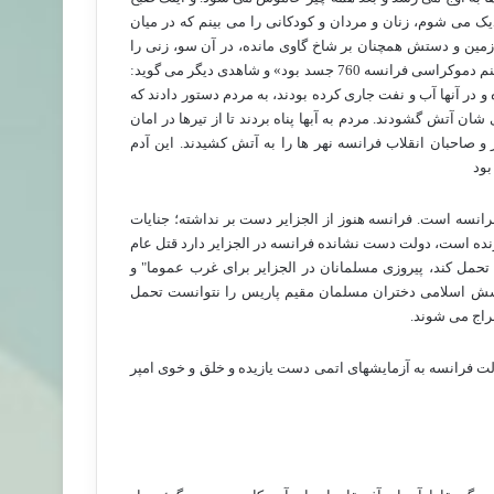
 می شوم، زنان و مردان و کودکانی را می بینم که در میان
مین و دستش همچنان بر شاخ گاوی مانده، در آن سو، زنی را
می بینم که کودکش را در آغوش پنهان کرده و جزغاله شده! قربانیان این جهنم دموکراسی فرانسه 760 جسد بود» و شاهدی دیگر می گوید:
 در آنها آب و نفت جاری کرده بودند، به مردم دستور دادند که
ن آتش گشودند. مردم به آبها پناه بردند تا از تیرها در امان
و صاحبان انقلاب فرانسه نهر ها را به آتش کشیدند. این آدم
بود
رانسه است. فرانسه هنوز از الجزایر دست بر نداشته؛ جنایات
زنده است، دولت دست نشانده فرانسه در الجزایر دارد قتل عام
 تحمل کند، پیروزی مسلمانان در الجزایر برای غرب عموما" و
پوشش اسلامی دختران مسلمان مقیم پاریس را نتوانست تحمل
راج می شوند.
لت فرانسه به آزمایشهای اتمی دست یازیده و خلق و خوی امپر