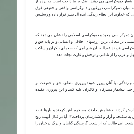
شعار دموکراسی می دهند. اینک بر ما داجب است که پرده از
 که میان دموکراسی دروغین و دموکراسی واقعی و حقیقی فرق
ه خداوند آنرا نظام زندگی ایده آل بشر قرار داده و رسلتش
یان دموکراسی جدید و دموکراسی اسلامی را نشان می دهد که
ی بر متعالی ترین ارزشهای اخلاقی و انسانی و بر پایه حق و
کراسی فرزند عبدالله، آن یتیم امی که صحرای بیکران و ساکت
 و عرب را از نادانی و توحش و غارت نجات دهد.
زندگی، با آنان پیروز شود؛ پیروزی منطق، حق و حقیقت بر
 خیل بیشمار مشرکان و کافران غلبه کنند و این پیروزی عقیده
رش کردند، دشنامش دادند، مسخره اش کردند و بارها قصد
به شکنجه و آزار و کشتارشان پرداخت؟! آیا در قبال آنهمه رنج
در شعب ابی طالب که از شدت گرسنگی گیاهان و برگ درختان را