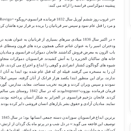
پیشینه دموکراسی فرانسه را ارائه می کنند:
«در غروب روز ششم آوریل سال 1832 فرمانده فرانسوی«رویگو» =
Rovigo
و مرد را قتل عام نمود و سپس سر قربانیان را بریده بر فراز نیزه هاشان کرد
« در اکتبر سال 1836 میلادی سرهای بسیاری از قربانیان به ع
ودختران اسیر را به عنوان غنائم جنگی همچون برده های قرون وسطای غرب
باب الزون به معرض فروش گذاشتند. فاتحان دموکرات فرانسوی و منادیان ا
خانه های ساکنان الجزیره را به آتش کشیدند. فرانسویان دموکرات متجاوز 
شیوه های گوناگون کشتار انفرادی و گوهی را ابداع و اختراع می کردند، غا
آن را به مسخره می گرفتند. قبیله ای که قتل عام شده بود ابتدا به آنان ا
ندارند، برای این منظور ابتدا یکصد هزار فرانک از آنان گرفته، سپس املاکش
نمودند و سپس ویران کردند و هزینه تخریب مساجد، معابد، مدارس، گورستا
فرمان فرمانده بوزوت=
bugeaut
بودند که در سال 1842 ر
کردند. فاتحان دژخیم فرانسوی در الجزایر به شکار انسان پرداخته بودن
نمایند. منادیان آزادی و حقوق بشر بازارهای انسان فروشی دایر کرده بودند و
بر
توصیف این فاجعه می گوید:« در دل شب و در پرتو ماه یک گردان از ارتش ف
کودکان و حیوانات در هم آمیخته و بگوش می رسد، چه اتفاقی افتاده! فریا