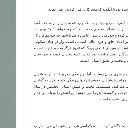
ه بود تا آنگونه که مشرکان رفتار کردند، رفتار نماید.
العرب می بینیم؛ او به مکه وارد شده، بتان را از ساحت کعبه
اس در انتظار تصمیم محمد اند که چه خواهد کرد؛ ترس در
کرد؟ و خود می پرسد:«آیا می دانید با شما چه خواهم کرد؟!»
ر اعلای خلق و خوی عالی انسانی است. واو در چنان سکوتی
رانش، در سیمای فاتحی بزرگ که تاریخ هرگز به خود ندیده است،
شدگان رفتند و اینجا بود که در عمق وجدان خفته و بیمارشان
ت و محبت و عشق انسانی است.
 سوی جهان رسانید، اما در زندگی مغرور نشد، او به عنوان
انند پادشاهان و قیصران جهان زندگی کند و نکرد. به گواهی
ی، صداقت، صمیمیت، محبت و عشق انسانی نخستین در تمام
 دوخت و گوسفندش را می دوشید پیراهنش را وصله می زد و
ی برای بشریت است…
اینک نگاهی کوتاه به دموکراسی غرب و پیشینه آن می اندازیم،