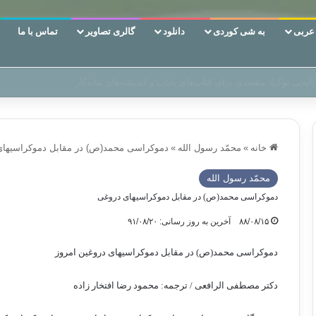
ربی
به شی کوردی
دانلود
گالری تصاویر
تماس با ما
 دوری وکناره‌گیری از راه خداست‌!
خانه
»
محمّد رسول الله
»
دموکراسی محمد(ص) در مقابل دموکراسیهای
محمّد رسول الله
دموکراسی محمد(ص) در مقابل دموکراسیهای دروغی
۸۸/۰۸/۱۵
آخرین به روز رسانی: ۹۱/۰۸/۲۰
دموکراسی محمد(ص) در مقابل دموکراسیهای دروغین امروز
دکتر مصطفی الرافعی / ترجمه: محمود رضا افتخار زاده