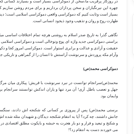
در روزگار پرفریب ما،سخن از دموکراسی بسیار است و بسیارند کسانی که 
چهره این نیرنگبازان و سخن پردازان برداریم و برای مردم روشن سازیم
بسیار است وثابت کنیم که دموکراسی واقعی دموکراسی اسلامی است؛ دینی ک
طهارت روح و روان و تذهیب وجود ذیجود انسانی است.
نگاهی گذرا به تاریخ صدر اسلام به روشنی هرچه تمام اختلافات اساسی م
براستی دموکراسی جدید واژه ای پوچ وتوخالی است و دموکراسی اسلامی مبتن
حقیقت و آزادی و عدالت و برابری استوار است. دموکراسی امروز کجا و دکو
وآرام مکه پروردش و سرنوشت آراستش تا انسان را از گمراهی و تاریکی جهل
دموکراسی محمد(ص)
محمد(ص)سرانجام توانست در نبرد سرنوشت با قریش؛ پیکاری میان مرگ و 
جهل و تعصب باطل. آری! آن مرد تنها و یاران اندکش توانستند سرانجام بر
وایمان بود.
برستی محمد(ص) پس از پیروزی بر کسانی که شکنجه اش دادند، سنگسا
جانش داشتند، چه کرد؟ آیا به انتقام شکنجه دیدگان و شهیدان مثله شده اش 
و شکنج و تبعید و فرار و دو بار هجرت به حبشه و بایکوت مطلق اقتصادی 
می خوردند دست به انتقام زد؟!