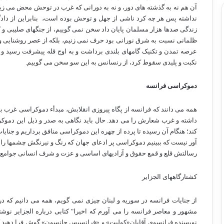
آن هم نه به گذشته های دور، و نه به دورانی که غرب در توحش محض می ز
نداشته پس هر چه کرد ناشی از جهل و توحش بوده است،
بنابراین از دا
زندگی صدها هزار مسلمان پایان داد سخن نمی گوییم، از جنگهای صلیبی 
ظلمانی نسبت به شرق نورانی بود حرف نمی زنیم، بلکه از عصر روشنایی 
عرصه تمدن و تکنیک گامهای بلندی برداشت و به اوج قله پیشرفت رسید و مت
نکبت و پلیدی سقوط کرد، از رنسانس به این سو سخن می گوییم.
دموکراسی فرانسه
همه می دانند که فرانسه از پگاه پیروزی انقلابش، مبدأء دموکراسی غرب 
داشته و غرب شعارش را می دهد. حال باید نگاهی به صدر و ذیل این دموکراس
کند؛ هنگام آن رسیده تا پرده از چهره این دموکراسی منافق برداریم و جنای
آور نیست که ببینیم دموکراسی پر ادعای جهان که رنگ و نیرنگش چشمها را
رسالتش قلع و قمع حقوق و آزادیهای اساسی و عزت و شرف انسانی جوام
کشتارگاههای الجزایر
از جنایات فرانسه در سوریه و لبنان چیزی نمی گویم، همه می دانیم که در
مشهور و معاصر فرانسه را می آورم که اخیرا" کتابی درباره الجزایر نوشته 
نویسنده فرانسوی آقایان«کولیت» و «فرانسیس جانسون» گوش فرا دهید که د