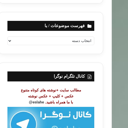
فهرست موضوعات / با
ف
ه
ر
س
ت
م
و
کانال تلگرام نوگرا
ض
و
مطالب سایت +نوشته های کوتاه متنوع
ع
عکس + کلیپ + عکس نوشته
ا
با ما همراه باشید.
eslahe@
ت
/
ب
ا