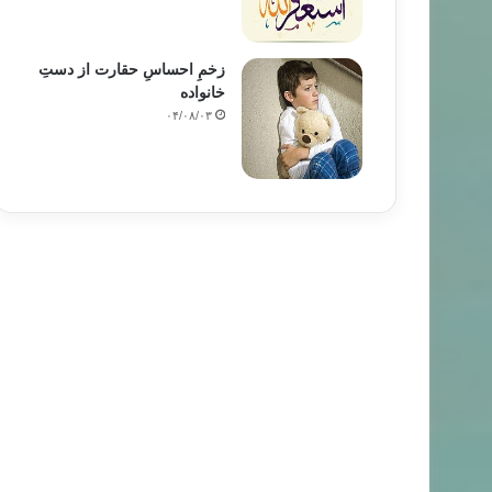
زخمِ احساسِ حقارت از دستِ
خانواده
۰۴/۰۸/۰۳