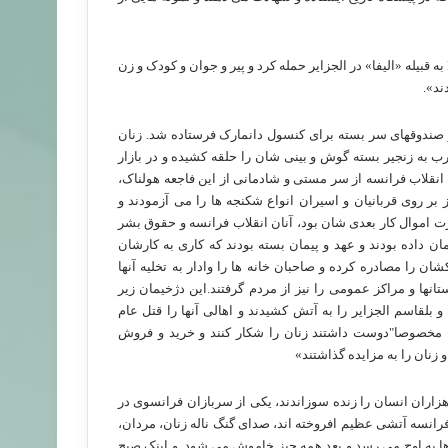
به قبیله «الیفا» در الجزایر حمله کرد و پیر و جوان و کودک و زن
ند».
نوان هدیه در صندوقهای سر بسته برای کنسول دانمارک فرستاده شد. زنان
 به زنجیر بسته گوش و بینی شان را حلقه کشیده و در بازار
نقلاب فرانسه از سر مستی و شادمانی از این فاجعه هولناک،
بر روی قربانیان و اسیران انواع شکنجه ها را می آزمودند و
رت اموال کار بعدی شان بود، آنان انقلاب فرانسه و حقوق بشر
مان داده بودند و عهد و پیمان بسته بودند که کاری به کارشان
ان را مصادره کرده و صاحبان خانه ها را وادار به تخلیه آنها
نها و مراکز عمومی را نیز از مردم گرفتند.این دژخیمان زیر
وستای بنی سالم و بلقاسم الجزایر را به آتش کشیدند و اهالی آنها را قتل عام
د، مخصوصا"دوست داشتند زنان را شکار کنند و خرید و فروش
 زنان را به مزایده گذاشتند»
ترین ابداع فرانسویان سوزاندن دسته جمعی انسانها بود؛ در سال 1845 هزاران انسان را زنده سوزاندند، یکی از سربازان فرانسوی در
رانسه آتشی عظیم افروخته اند، صدای گنگ ناله زنان، مردان،
دها به اوج می رسد و بعد همه چیز خاموش می شود. و اینک صبح