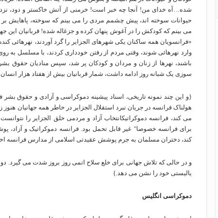
شده…آه خدای من! آنجا چه خبر است! خرمنی از آتش خاکستر و دود، نزدیک
حیوانات سوخته اند، پیش چشمم مردی را می بینم که سوخته، پاهایش بر ز
«فرانسویان همه ساکنان یکی شهرهای الجزایر را گرد آوردند، نهرهائی کنده و
وارد نهرهائی شوند، وقتی مردم از رفتن خودداری کردند، با مسلسل به روی شا
باشند، نهرها از زنان و مردان و کودکان پر شد، سپس منادیان حقوق بشر 
سوزی یک شبانه روز ادامه داشت، شمار قربانیان بیش از هفتاد هزار انسان 
{و این چند نمونه تاریخی، اسناد پیشینه دموکراسی و آزادی و حقوق بشر ف
هولناک فرانسه در جریان نبرد استقلال الجزایر در خاطر همه جهانیان هنوز 
می کند، فرانسه دموکراتیکانتخاب آزاد و مردمی خلق الجزایر را نتوانست
برای فرانسه خصوصا" غیر قابل تحمل بود. فرانسه دموکراتیک و آزاد، 
کند، دختران مسلمان به جرم پوشش عقیدتی اسلامی از مدارس فرانسه اخ
و در حالی که تلاش جهانی برای خلع سلاح اتمی روز بروز شدت می گیرد. دو
یالیستی خود را نشن می دهد.}
دموکراسی انگلیس