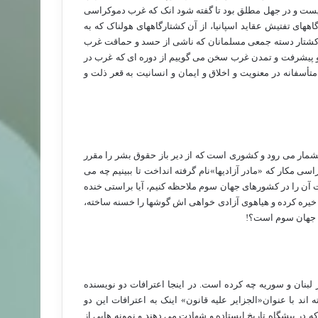
یست و در جهل مطلق بود تا گفته شود انک که غرب دموکراسی
دگاههای تفتیش عقاید اسپانیا، از آن کشتارگاههای هولناک که به
و کشتار دسته جمعی مسلمانان که ناشی از حسد و حماقت غرب
و پیشرفت و تمدن غرب سخن می گوییم از دوره ای که غرب در
أسفانه در معنویت و اخلاق و ایمان و انسانیت به قعر ذلت و
بشمار می رود و کشوری است که از دیر باز حقوق بشر را مقرر
ی مکار که «مادر آزادیها»نام گرفته انداخت تا ببینیم چه می
ات آن را در کشورهای جهان سوم ملاحظه کنیم، آیا براستی خنده
 خیره کرده و هیاهوی آزادی خواهی اش گوشها را خسنه ساخته،
ع جهان سوم است؟!
 لبنان و سوریه چه کرده است. در اینجا اعترافات دو نویسنده
اند با عنوان«الجزایر علیه قانون» اینک به اعترافات این دو
ر پیشگاه تاریخ ایستاده و شهادت می دهند و نمونه هایی از