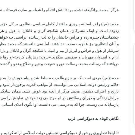
هرگز! محمد برانگیخته نشده بود تا اتش انتقام را شعله ور سازد، فرستاده نشد
محمد (ص) را در آستانه پیروزی و اقتدار کامل سیاسی، نظامی بر کل جزیرة 
زدوده است و اینک مشرکان، همان شکنجه گران و قاتلان، با هول و هر
چشمانشان چنبره زده و هراس جانشان را به لب رسانده، براستی چه خواهد 
و آنان انتظاری جز عقوبت سخت نداشتند، اما نمی دانستند که محمد مظه
سرشار از هول و هراس و لبریز از بیم و امید، با شکنجه گران و قاتلان و یا
آرام و امیدوار، مهربان و صمیمی میگوید:«بروید! رهایتان کردم!» و رها 
دریافتند که رسالت محمد، رسالت حق و حقیقت و خیر و صلاح وعفو و گذش
محمد(ص) مردی است که بر جزیرةالعرب مسلط شد و پیام خویش را به چهار
حاکم و رئیس دولت اسلامی می توانست از مواهب قدرت برخوردار شود و هم
تاریخ و اعتراف دشمن، محمد هرگز از آنچه بود عوض نشد، همان سادگ
مراحل زندگی و دوران رسالتش در او موج می زد؛ خودش نعلینش را می
پارسایانه می زیست. چرا که به درستی می دانست او الگوی اعلای انسان
نگاهی کوتاه به دموکراسی غرب
تا اینجا تصاویری روشن از دموکراسی نخستین دولت اسلامی ارائه کردیم و 