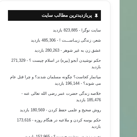
پربازدیدترین مطالب سایت
سایت نوگرا
- 823,885 بازدید
شعر، زندگی زیبـاســـت !
- 485,306 بازدید
عشق زن به غیر شوهر
- 280,263 بازدید
حکم نوشیدن آبجو (بیره) در اسلام چیست ؟
- 271,329
بازدید
میانمار کجاست؟ چگونه مسلمان شدند؟ و چرا قتل عام
می شوند؟
- 196,144 بازدید
خلاصه زندگی حضرت عمر رضی الله تعالی عنه
-
185,476 بازدید
روش صحیح و علمی حفظ کردن
- 180,569 بازدید
حکم بوسه کردن و ملاعبه در هنگام روزه
- 173,616
بازدید
نصیب زن در بهشت چیست؟
- 152,965 بازدید