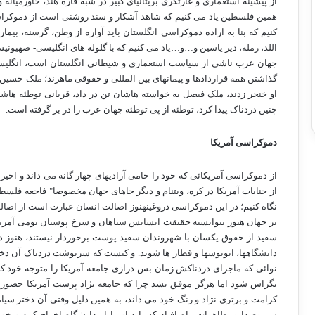
از پیشینه استعماری و غارتگری بریتانیای کبیر در شبه قاره هند، خاورمیانه و
همین فلسطین یاد می کنیم که شاهد آشکار و سند روشنی است از دموکراسی
کنیم که بنا به اراده دموکراسی انگلستان باید آواره از وطن، گرسنه، بیما
اللد، رمله، دیر یاسین و…و…یاد می کنیم که با گلوله های انگلیسی- صهیونی
جهان عرب ناشی از سیاست استعماری و شیطانی انگلستان است، انگلیسی ها 
گذاشتن همه قراردادها و پیمانهای بین المللی و حقوقی ماهرند؛ ملک حسین 
او خنجر زدند، ملک فیصل به خواسته هاشان تن در داد، قربانی توطئه ه
چنین دردناک پیدا کرد، توطئه از پی توطئه جهان عرب را در بر گرفته است.
دموکراسی آمریکا
از دموکراسی آمریکائی که خود را حامی آزادیهای چهار گانه می داند و ا
از جنایات آمریکا در کره، ویتنام و دیگر جاهای جهان مخصوصا" فاجعه فلسطی
نگاه کنیم؛ در این دموکراسی دروغینهنوز اصالت انسان عبارت است از اص
بر جهان هنوز نتوانسته حقیقت انسانس سیاهان و سرخ پوستان بومی آمریکا را
سفید از حقوق یکسان با شهروندان سفید پوست برخوردار نیستند، هنوز د
دانشگاهها، اتوبوسها و قطار ها شوند. و کیست که سرنوشت دردناک آن دخ
نوائی که ماجرای دردناکش زمان بس درازی جامعه آمریکا را متوجه خود ک
تگزاس شود اما هرگز موفق نشد چرا که جامعه نژاد پرست آمریکا حضور 
کرامت و برتری نژاد و رنگ خود می داند، به همین دلیل وقتی آن دختر س
سر وصدا و تظاهرات راه افتاد که باید او را از دانشگاه اخراج کنید و خ