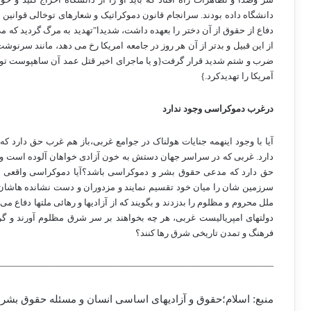
دانشگاه داده بودند. سرانجام قانون دموکراتیک و شعارهای توخالی قوانین 
دفاع از حقوق از آن دختر را بعهده داشت، شدیدا"تهدید به مرگ گردید که می
از این قبیل و بدتر از آن هر روز در جامعه امریکا رخ می دهد، مانند س
ضرب و شتم شدید قرار گرفت{و یا ماجرای اخیر قتل عمد آن ساهپوست توس
آمریکا را تهدیدکرد.}
درغرب دموکراسی وجود ندارد
آیا با وجود اینهمه جنایات هولناک در جوامع غربی،باز هم غرب حق دارد 
دارد. غربی که در سراسر جهان دستش به خون آزادی خواهان آلوده است و 
حق دارد که مدعی حقوق بشر و دموکراسی باشد؟آیا دموکراسی واقعی اس
سرزمین شان را میان خود تقسیم نمایند و مزدوران و دست نشانده هاشان 
ملل محروم و مظلوم را بدزدند و بگویند که از آزادیها و رهائی ملتها دفاع 
دولتهای امپریالیست غربی، هر چه بخواهند بر سر شرق مظلوم آورند و گرگ
فرهنگ و تمدن تاریخی شرق رها کنند؟
———————————————————————————————
منبع: اسلام؛حقوق و آزادیهای اساسی انسان و مسئله حقوق بشر