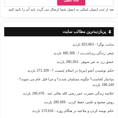
بعد از ثبت ایمیل، لینکی به ایمیل شما ارسال می گردد باید آن را تایید کنید.
پربازدیدترین مطالب سایت
سایت نوگرا
- 823,863 بازدید
شعر، زندگی زیبـاســـت !
- 485,306 بازدید
عشق زن به غیر شوهر
- 280,263 بازدید
حکم نوشیدن آبجو (بیره) در اسلام چیست ؟
- 271,329 بازدید
میانمار کجاست؟ چگونه مسلمان شدند؟ و چرا قتل عام می شوند؟
-
196,144 بازدید
خلاصه زندگی حضرت عمر رضی الله تعالی عنه
- 185,476 بازدید
روش صحیح و علمی حفظ کردن
- 180,569 بازدید
حکم بوسه کردن و ملاعبه در هنگام روزه
- 173,616 بازدید