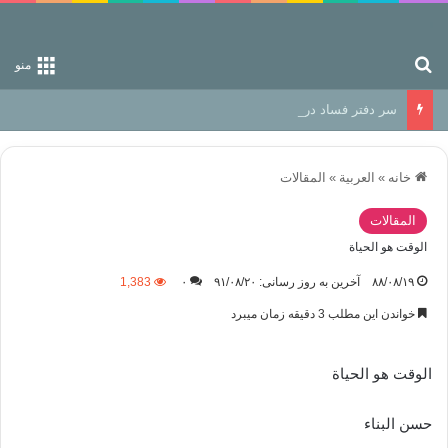
جستجو برای
منو
سر دفتر فساد در زمین‌، دوری وکناره‌گیری از راه خداست‌!
خانه
»
العربیة
»
المقالات
المقالات
الوقت هو الحياة
۸۸/۰۸/۱۹
آخرین به روز رسانی: ۹۱/۰۸/۲۰
۰
1,383
خواندن این مطلب 3 دقیقه زمان میبرد
الوقت هو الحياة
حسن البناء