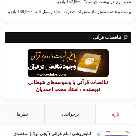
نصیب زن در بهشت چیست؟
- 152,965 بازدید
بیست و هشت معجزه از معجزات حضرت محمّد رسول الله
- 148,960 بازدید
تناقضات قرآنی
تناقضات قرآنی یا وسوسه‌های شیطانی
نویسنده : استاد محمد احمدیان
تازه
پرخواننده
نظرها
کتابفروشی امام غزالی (آیجی بوک): مقصدی