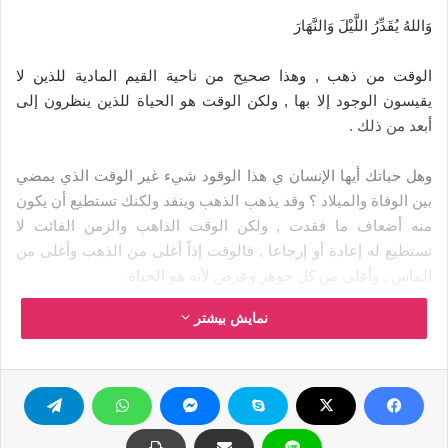
وَاللهُ يُقَدِّرُ اللَّيْلَ وَالنَّهَارَ
الوقت من ذهب , وهذا صحيح من ناحية القيم المادية للذين لا
يقيسون الوجود إلا بها , ولكن الوقت هو الحياة للذين ينظرون إلى
أبعد من ذلك .
وهل حياتك أيها الإنسان ي هذا الوقود شيء غير الوقت الذي يمضي
بين الوفاة والميلاد ؟ وقد يذهب الذهب وينفد ولكنك تستطيع أن يكون
منه أضعاف ما فقدت , ولكن الوقت الذاهب والزمن الفائت لا
تستطيع له إعادة أو إرجاعا , فالوقت إذاً أغلى من الذهب وأغلى من
الماس , وأغلى من كل جوهر وعرض لأنه هو الحياة .
نمایش بیشتر
وليس النجاح متوقفا على الخطة الدقيقة , والظروف المواتية
فحسب , ولكنه متوقف على اللحظة المناسبة كذلك , وقد كانوا
يحذرون من الرأي الفطير , ومن الرأي المتأخر أيضا , , والتوفيق أن
يقع العمل في لحظته المناسبة :