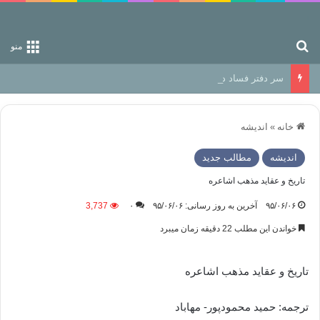
جستجو برای
منو
سر دفتر فساد در زمین‌، دوری وکناره‌گیری از راه خداست‌!
خانه
»
اندیشه
اندیشه
مطالب جدید
تاریخ و عقاید مذهب اشاعره
۹۵/۰۶/۰۶
آخرین به روز رسانی: ۹۵/۰۶/۰۶
۰
3,737
خواندن این مطلب 22 دقیقه زمان میبرد
تاریخ و عقاید مذهب اشاعره
ترجمه: حمید محمودپور- مهاباد