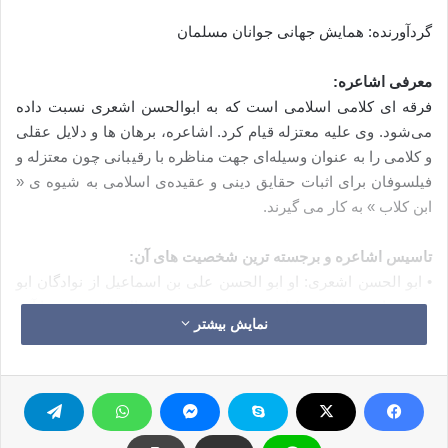
گردآورنده: همایش جهانی جوانان مسلمان
معرفی اشاعره:
فرقه ای کلامی اسلامی است که به ابوالحسن اشعری نسبت داده
می‌شود. وی علیه معتزله قیام کرد. اشاعره، برهان ها و دلایل عقلی
و کلامی را به عنوان وسیله‌ای جهت مناظره با رقیبانی چون معتزله و
فیلسوفان برای اثبات حقایق دینی و عقیده‌ی اسلامی به شیوه ی «
ابن کلاب » به کار می گیرند.
تاسیس اشاعره و برجسته ترین شخصیت های آن:
• ابو الحسن اشعری: او ابو الحسن علی بن اسماعیل از نوادگان ابو
موسی اشعری ( رض ) است. وی در بصره در سال ۲۷۰ ه‍ به دنیا آمد
نمایش بیشتر
و سه مرحله از زندگانی فکری خویش را گذراند:
– مرحله اول: این مرحله را نزد ابو علی جبایی؛ شیخ معتزله در عصر
خود زیست و علوم وی را یاد گرفت تا این که جانشین و مورد
اعتمادش گردید. ابو الحسن به مدت چهل سال رهبری معتزله را بر
عهده داشت.