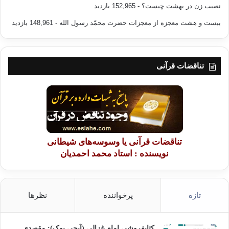
نصیب زن در بهشت چیست؟
- 152,965 بازدید
چنین لقبی را بدست آورد. او در اسفراین شهری بین نیشابور و
گرگان زیست، سپس به نیشابور رفت. در آنجا مدرسه ای برایش بنا
بیست و هشت معجزه از معجزات حضرت محمّد رسول الله
- 148,961 بازدید
شد و در آن مشغول تدریس گشت. پس از آن به خراسان و برخی از
شهرهای عراق کوچ کرد؛ تا این که در جهان اسلام شهرت یافت. ابو
اسحاق کتاب بزرگی در علم کلام به نام « الجامع فی أصول الدین
تناقضات قرآنی
والرد على الملحدین » تالیف نمود. ابن خلکان می گوید: این کتاب را
در پنج مجلد دیده ام. ابواسحاق اسفراینی در روز عاشورای سال
۴۱۰ هـ در نیشابور در سن هشتاد و چند سالگی دارفانی را وداع گفت.
سپس به اسفراین انتقال یافت و در آنجا به خاک سپرده شد.
• إمام الحرمین أبو المعالی الجوینی: (۴۱۹ـ۴۷۸هـ) (۱۰۲۸ـ۱۰۸۵م)
نامش عبد الملک بن عبد الله بن یوسف بن محمد الجوینی است.
تناقضات قرآنی یا وسوسه‌های شیطانی
فقیه شافعی مذهب در شهر جوین از نواحی نیشابور دیده به جهان
نویسنده : استاد محمد احمدیان
گشود. سپس به بغداد و از آنجا به مکه کوچ کرد و ۴ سال در آنجا
زیست. پس از آن، به مدینه ی منوره رفت و به افتا و تدریس پرداخت.
سپس به نیشابور بازگشت. نظام الملک وزیر آن زمان، مدرسه ی
تازه
پرخواننده
نظرها
نظامیه را برایش بنا نهاد. بزرگ ترین دانشمندان آن زمان در درس
های او حاضر می شدند. وی نزدیک به ۳۰ سال بدون مزاحم و رقیب
ماند و در آنجا از مذهب اشعری دفاع نمود. بنابراین بلند آوازه گردید.
کتابفروشی امام غزالی (آیجی بوک): مقصدی