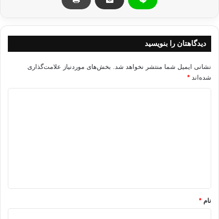
اگر ادعا می کنیم که دوستان مسلمان خود را دوست داریم، یکی از روش های
دریافت صداقت در این دوستی، نصیحت هایی است که به آنها می کنیم. اهمیت
دادن به دیگران یعنی پذیرش این مسؤلیت نشانه آن است که دوستی ما شاید
نه یک احساس گرم قلبی بلکه تنها رفتاری سطحی و ظاهری و ادعایی زبانی
دیدگاهتان را بنویسید
باشد.
نشانی ایمیل شما منتشر نخواهد شد.
بخش‌های موردنیاز علامت‌گذاری
نصیحت کردن همواره رسالت پیام آوران الهی بوده است.
شده‌اند
*
خداوند از زبان هود(ع) این گونه نقل می کند:{
‏ أُبَلِّغُكُمْ رِسَالاتِ رَبِّي وَأَنَاْ لَكُمْ
د
نَاصِحٌ أَمِينٌ ‏} اعراف/68
ی
د
{‏ من احكام و اوامر پروردگار خود را به شما مي‌رسانم و من اندرزگوي اميني
براي شما هستم ( و در آنچه مي‌گويم يكرنگ و راستگويم و از خود چيزي
گ
نمي‌گويم ) . }
ا
ه
{…لَقَدْ أَبْلَغْتُكُمْ رِسَالاَتِ رَبِّي وَنَصَحْتُ لَكُمْ…} اعراف/93 {من پيامهاي پروردگارم
را به شما رساندم و اندرزتان دادم ( و در حق شما خيرخواهي نمودم . ولي حق را
*
نشنيديد و جز بر طغيان و عصيان نيفزوديد )}
نام
*
نصیحت به عنوان واکنش