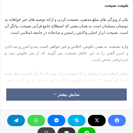
طبیعت نصیحت
یکی از ویژگی های مبلغ مذهبی، نصیحت کردن و ارائه توصیه های خیر خواهانه به
دوستان مسلمان است به همان معنی که اصطلاح جامع قرآنی نصیحت بیانگر آن
است. نصیحت ابزار اصلی واکنش راستین و صادقانه در جامعه اسلامی است.
واژه نصیحت به معنی خلوص، اخلاص و خیر خواهی است. پند و اندرز و پند دادن
و اندرز گفتن را به این خاطر نصیحت می گویند که از سر خلوص نیت و
خیرخواهی محض است.
پیامبر اسلام (ص) دینداری را با نصیحت برابر می داند. از آن حضرت نقل شده
است که فرمود: { دینداری خلوص، اخلاص، خیر خواهی و پند گویی است.
پرسیدند: برای چه و که؟ فرمود: برای خدا و برای پیامبرش و برای کتابش و برای
پیشوایان مسلمین و عموم مسلمانان.} صحیح مسلم.
نمایش بیشتر
اهمیت ویژگی نصیحت از این جا آشکار می شود که پیامبر اکرم (ص) جریر بن
عبدالله را به خاطر سه چیز احترام می گذاشت: برگزار کردن نماز، پرداحتن
زکات و نصیحت کردن هر مسلمان، چه فرمانروا باشد چه یکی از مردم عادی.