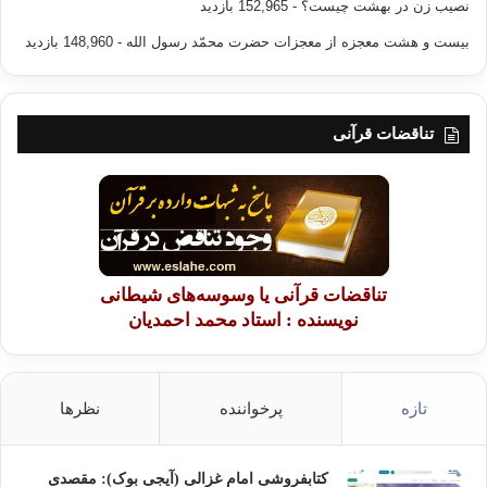
نصیب زن در بهشت چیست؟
- 152,965 بازدید
بیست و هشت معجزه از معجزات حضرت محمّد رسول الله
- 148,960 بازدید
1-
نصیحت کردن رسالت پیام آوران الهی بوده است.
2-
گاه نصیحت به راحتی و با خوشی و خوبی پذیرفته نمی شود.
تناقضات قرآنی
3-
باید از فریب خوردن از قالب نصیحت پرهیز کنیم.
4-
مسؤلیت و وظیفهما نصیحتگری است. اما تأثیر آن تنها به اذن و
خواست خداوند مفید و سازنده خواهد
بود.
تناقضات قرآنی یا وسوسه‌های شیطانی
نویسنده : استاد محمد احمدیان
نصیحت، در عمل
تازه
پرخواننده
نظرها
الف) از کلی گویی تا ذکر مورد
یاد آوری و تذکر، به مؤمنان سود می رساند. خداوند متعال می فرماید: {‏ وَذَكِّرْ
کتابفروشی امام غزالی (آیجی بوک): مقصدی