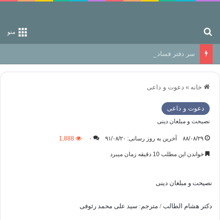
جستجو برای
منو
سر دفتر فساد در زمین‌، دوری وکناره‌گیری از راه خداست‌!
خانه
»
دعوت و داعی
دعوت و داعی
نصیحت و مبلغان دینی
۸۸/۰۸/۲۹
آخرین به روز رسانی: ۹۱/۰۸/۲۰
۰
1,888
خواندن این مطلب 10 دقیقه زمان میبرد
نصیحت و مبلغان دینی
دکتر هشام الطالب / مترجم: سید علی محمد رئوفی