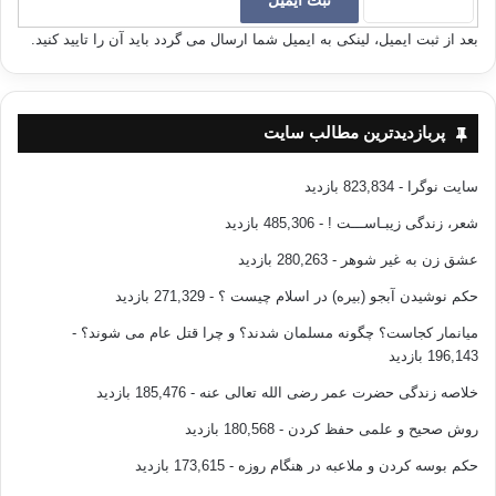
پیامبر (ص) برای ما نابودی امت ها را یاد آور شده است که نصیحت و نصیحت
بعد از ثبت ایمیل، لینکی به ایمیل شما ارسال می گردد باید آن را تایید کنید.
گری را فراموش کرده بودند.
افزون بر همه آنچه گفته آمد، نصیحت باید تنها به خاطر خدا و نه برای هیچ هدف
دنیایی دیگری صورت پذیرد.از این رو هر مبلغ باید باید الگو و اسوه ای برای اجرا
پربازدیدترین مطالب سایت
و احیای این فضیلت اسلامی باشد. ما نباید با این توجیه که به نظر نمی رسد
برخی افراد نصیحت های صادقانه ما را پذیرا باشند، از نصیحت به آنان دست
سایت نوگرا
- 823,834 بازدید
برداریم. تجربه نشان داده است که حتی آنانی که از سخن صریح و نصیحت
ناراحت می شوند، در زمان های قدردان نصیحت درست بوده اند و ماه ها و سال
شعر، زندگی زیبـاســـت !
- 485,306 بازدید
ها با جان و دل خویش نصیحت کننده را سپاس گفته اند.
عشق زن به غیر شوهر
- 280,263 بازدید
حکم نوشیدن آبجو (بیره) در اسلام چیست ؟
- 271,329 بازدید
سرانجام به هشداری در این باره می رسیم: واقعیت این که اگر دیگری را در
زمینه ای نصیحت می کنیم، لزوما" این گونه نیست که ما در آن زمینه درست می
میانمار کجاست؟ چگونه مسلمان شدند؟ و چرا قتل عام می شوند؟
-
اندیشیم و درست می دانیم بلکه ممکن است ما د راشتباه باشیم و نصیحت
196,143 بازدید
شونده درست بگوید یا درست عمل کند. در این مواقع، نصیحت نباید به ورطه
خلاصه زندگی حضرت عمر رضی الله تعالی عنه
- 185,476 بازدید
مشاجرات بیهوده در افتدبلکه باید به یک گفت و گوی صمیمانه برای یافتن آنچه
درست است تبدیل شود. این مسؤلیت مشترک هر نصیحت کننده و هر نصیحت
روش صحیح و علمی حفظ کردن
- 180,568 بازدید
شونده است.
حکم بوسه کردن و ملاعبه در هنگام روزه
- 173,615 بازدید
جمع بست مبانی قرآنی نصیحت به قرار زیر است: