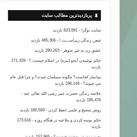
پربازدیدترین مطالب سایت
سایت نوگرا
- 823,881 بازدید
شعر، زندگی زیبـاســـت !
- 485,306 بازدید
عشق زن به غیر شوهر
- 280,263 بازدید
حکم نوشیدن آبجو (بیره) در اسلام چیست ؟
- 271,329
بازدید
میانمار کجاست؟ چگونه مسلمان شدند؟ و چرا قتل عام
می شوند؟
- 196,144 بازدید
خلاصه زندگی حضرت عمر رضی الله تعالی عنه
-
185,476 بازدید
روش صحیح و علمی حفظ کردن
- 180,569 بازدید
حکم بوسه کردن و ملاعبه در هنگام روزه
- 173,616
بازدید
نصیب زن در بهشت چیست؟
- 152,965 بازدید