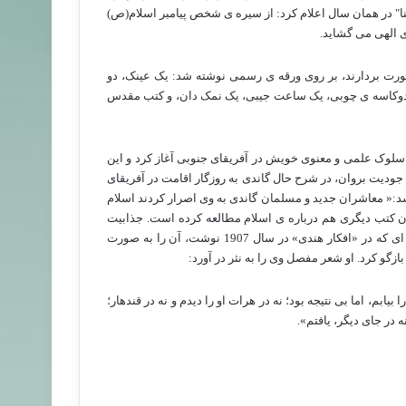
 در همان سال اعلام کرد: از سیره ی شخص پیامبر اسلام(ص)
ی الهی می گشاید.
رت بردارند، بر روی ورقه ی رسمی نوشته شد: یک عینک، دو
وکاسه ی چوبی، یک ساعت جیبی، یک نمک دان، و کتب مقدس
 سلوک علمی و معنوی خویش در آفریقای جنوبی آغاز کرد و این
 جودیت بروان، در شرح حال گاندی به روزگار اقامت در آفریقای
ف می نویسد:« معاشران جدید و مسلمان گاندی به وی اصرار کردند اسلام
مان کتب دیگری هم درباره ی اسلام مطالعه کرده است. جذابیت
جنبه ی فداکاری مسلمانان[=شهادت طلبی] بر گاندی روشن بود و در مقاله ای که در «افکار هندی» در سال 1907 نوشت، آن را به صورت
گو کرد. او شعر مفصل وی را به نثر در آورد:
بیابم، اما بی نتیجه بود؛ نه در هرات او را دیدم و نه در قندهار؛
نه در جای دیگر، یافتم».