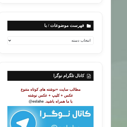
فهرست موضوعات / با
ف
ه
ر
س
ت
م
و
کانال تلگرام نوگرا
ض
و
مطالب سایت +نوشته های کوتاه متنوع
ع
عکس + کلیپ + عکس نوشته
ا
با ما همراه باشید.
eslahe@
ت
/
ب
ا