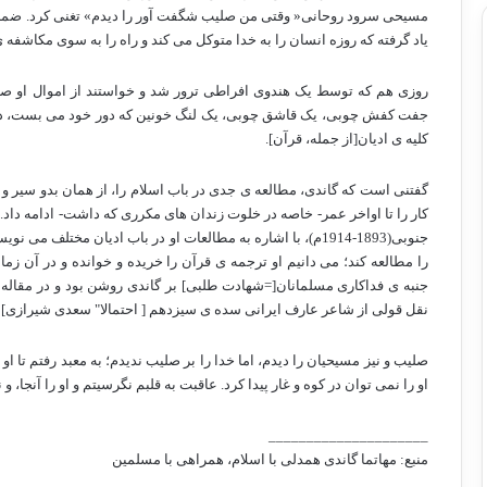
مسیحی سرود روحانی« وقتی من صلیب شگفت آور را دیدم» تغنی کرد. ضمنا"
یاد گرفته که روزه انسان را به خدا متوکل می کند و راه را به سوی مکاشفه 
روزی هم که توسط یک هندوی افراطی ترور شد و خواستند از اموال او صو
جفت کفش چوبی، یک قاشق چوبی، یک لنگ خونین که دور خود می بست، د
کلیه ی ادیان[از جمله، قرآن].
گفتنی است که گاندی، مطالعه ی جدی در باب اسلام را، از همان بدو سیر و
کار را تا اواخر عمر- خاصه در خلوت زندان های مکرری که داشت- ادامه داد.
جنوبی(1893-1914م)، با اشاره به مطالعات او در باب ادیان مختل
را مطالعه کند؛ می دانیم او ترجمه ی قرآن را خریده و خوانده و در آن ز
نقل قولی از شاعر عارف ایرانی سده ی سیزدهم [ احتمالا" سعدی شیرازی] باز
صلیب و نیز مسیحیان را دیدم، اما خدا را بر صلیب ندیدم؛ به معبد رفتم تا او را 
او را نمی توان در کوه و غار پیدا کرد. عاقبت به قلبم نگرسیتم و او را آنجا، و 
_____________________
منبع: مهاتما گاندی همدلی با اسلام، همراهی با مسلمین