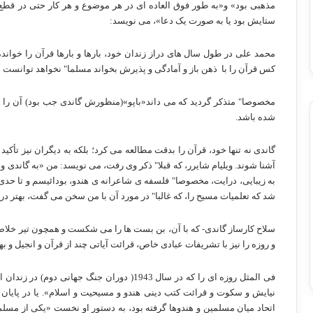
مذهبی بود» و«به طور فوق العاده ای در هر موضوع و هر کار حتی در قطع 
ستایش بود یا به صورت یک دعا»، می نویسد:
محمد علی در طول سال های دراز زندان خود، بارها و بارها قرآن را خوانده 
کس قرآن را با
ذهن باز و آمادگی و پذیرش بخواند مسلما" نخواهد توانست حقا
مخصوصا" متذکر گردید که می داند«باپو»(منظورش گاندی جب بود) آن را دق
شده باشد.
گاندی نه تنها خود، قرآن را بدقت مطالعه می کرد؛ بلکه به دیگران نیز تأکید
آشنا شوند. ویلیام شایرر، که قبلا" ذکر وی رفت، می نویسد: من «به گاندی و
به زیبایی، درایت، مخصوصا" فلسفه ی شاعرانه ی هندو، بودائیسم و تا حدی
شد که تعلمیات مسیح را، که غالبا" در مورد آن با من سخن می گفت، بهتر در
و روزه را نیز با تشریفات عبادی خاص، قرائت آیاتی چند از قرآن و انجیل و به
فی المثل روزه ای را که در سال 1943( دوران جنگ
اتحاد میان مسلمین و هندوها گرفته بود، به دستور او نخست «یکی از مس