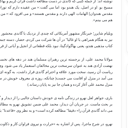
نوشته اند: از جمله کتبی که گاندی در دست مطالعه داشت قرآن کریم و بهاگ
مسیح بو. او در اصل، یک هندو بود اما می گفت:« من عقیده دارم که تورات و
مقدس هندوان] الهامات الهی دارند و مقدس هستند» و می افزود که:« من هم
هم می بینم».
ویلیام شایرر؛ خبرنگار مشهور آمریکائی که چندی از نزدیک با گاندی محشو
نیز به هنگام همراهی با او غالبا" در آن ها شرکت می کردم، حضار، دسته جمعی
کتاب مذهبی هندو، یعنی بهاگوادگیتا، نبود بلکه قطعاتی از انجیل و آیاتی از 
مولانا محمد علی، از برجسته ترین رهبران مسلمان هند در دهه های نخس
نهضت آزادی هند به عنوان سرسخت ترین مخالفان استعمار یاد می شود. وی، 
ریاست آن رسید، سخت مورد علاقه و احترام گاندی قرار داشت، به گونه ای 
منزل محمد علی آغاز کرده و همان جا نیز به پایان رساند.)
باری، جواهر لعل نهرو در زندگی نامه ی خودش داستان جالبی را از دیدار 
بر بحث ماست. در جریان آن دیدار، محمد علی ضمن تشویق نهرو به مطالعه
می داند گاندی قرآن را« دقیقا" مطالعه کرده است» و به نظر وی «قاعدتا" ب
نهرو، در شرح ماجرا، پس از اشاره به «حرارت و نیروی فراوان کار و ذکاو