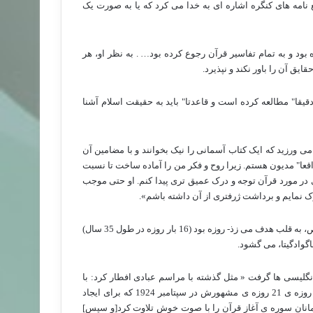
نامه های کنگره اشاره ای به خدا می کرد که یا به صورت یک
بود و به تمام تفاسیر قرآن رجوع کرده بود… . به نظر او، هر
یق آن را باور نکند و نپذیرد.
یقا" مطالعه کرده است و قاعدتا" باید به حقیقت اسلام آشنا
 می ورزید که ایک کتاب آسمانی را نیک بخوانند و با مضامین آن
اقعا" مدیون هستم. زیرا روح و فکر من را آماده ساخت تا نسبت
 در مورد قرآن توجه و درک عمیق تری پیدا کنم. او حتی موجب
ک نمایم و برداشت ژرفتری از آن داشته باشم».
سلاح کارساز گاندی- که با آن، بن بست ها را می شکست و همچون تیر خلاص، به قلب هدف می زذ- روزه بود (16 بار روزه در طول 35 سال)
اگوادگیتا، می گشود.
 جهانی دوم) در زندان انگلیسی ها گرفت « مثل گذشته با مراسم عبادی افطار کرد: با
نیایش و سکوت و قرائت کتب دینی هندو و مسیحیت و اسلام». یا در پایان روزه ی 21 روزه ی مشهورش در سپتامبر 1924 که برای ایجاد
لمانان سوره ی آغاز قرآن را با صوت خوش تلاوت کرد[و سپس]