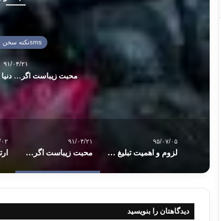
smsنكته سخن نيكو
۹۱/۰۴/۲۱
محبت زیباست اگر… دنیا 
/۰۲
۹۱/۰۴/۲۱
۹۵/۰۷/۰۵
لزوم و اهمیت تبلیغ دین و نشر علوم اسلامی و شرایط و صفات مبلّغ دینی در عصر حاضر
محبت زیباست اگر… دنیا زیباست اگر …
دیدگاهتان را بنویسید