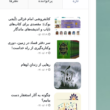
تازه
پرخواننده
نظرها
کتابفروشی امام غزالی (آیجی
دعوت و داعی
بوک): مقصدی برای کتاب‌های
نایاب و اندیشه‌های ماندگار
۹۵/۰۷/۰۵
۰۵/۰۳/۱۹
 علوم اسلامی و شرایط و صفات مبلّغ دینی در عصر حاضر
سر دفتر فساد در زمین‌، دوری
وکناره‌گیری از راه خداست‌!
۰۴/۰۸/۰۳
رهایی از زندانِ اوهام
۰۴/۰۸/۰۳
چگونه به آثار استغفار دست
بیابیم؟
۰۴/۰۸/۰۳