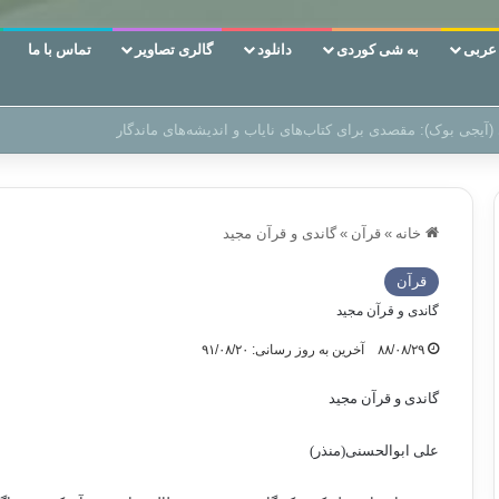
ربی
به شی کوردی
دانلود
گالری تصاویر
تماس با ما
 دوری وکناره‌گیری از راه خداست‌!
خانه
»
قرآن
»
گاندی و قرآن مجید
قرآن
گاندی و قرآن مجید
۸۸/۰۸/۲۹
آخرین به روز رسانی: ۹۱/۰۸/۲۰
گاندی و قرآن مجید
علی ابوالحسنی(منذر)