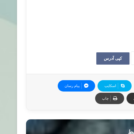
کپی آدرس
اسکایپ
پیام رسان
چاپ
بط