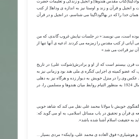
وادگیتا[کتاب مقدس هندوها] و انجیل و زندگی و تعلیمات حضرت
 انجیل و قرآن و زند و اوستا نیز به اندازه ی وداها[ از کتب
ان خدا را که در بهاگوداگیتا می شناسم، در انجیل و در قرآن
ر بوده است، می نویسد:« در جلسات نیایش غروب گاندی، که من
 آیاتی از کتب مقدس را زمزمه می کردند. ادعیه ی آنها تنها از
قرآن نیز قرائت می شد.»
ت قرن بیستم است که از او و برادرش(شوکت علی) در تاریخ
که عضو کمیته ی اجرایی کنگره ی ملی هند بود و زمانی نیز به
عکس وی را در منزل خویش به دیوار زده و هرگاه نیز به دهلی
می آمد در منزل او اقامت می جست( چنانکه، روزه ی معروف خویش در سال 1924 به منظور التیام روابط میان هندوها و مسلمین را، در
و گفتگوی خویش با مولانا محمد علی نقل می کند که شاهد خوبی
 ی قرآن و تحقیق در باب مسائل اسلامی، به او می گوید که:
اید به حقیقت اسلام آشنا شده باشد».
ت و هوشیاری» فوق العاده ی محمد علی، واینکه« مردی بسیار…