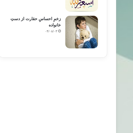
زخمِ احساسِ حقارت از دستِ
خانواده
۰۴/۰۸/۰۳