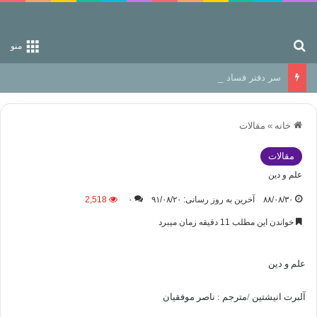
جستجو برای
منو
سر دفتر فساد در زمین‌، دوری وکناره‌گیری از راه خداست‌!
خانه
»
مقالات
مقالات
علم و دین
۸۸/۰۸/۳۰
آخرین به روز رسانی: ۹۱/۰۸/۲۰
۰
2,518
خواندن این مطلب 11 دقیقه زمان میبرد
علم و دین
آلبرت انیشتین /مترجم : ناصر موفقیان