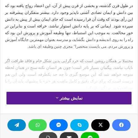
در طول قرن گذشته، و بخشی از قرن پیش از آن، این اعتقاد رواج یافته بود که
بین دانش و ایمان تضادی آشتی ناپذیر وجود دارد. بیشتر متفکران پیشرفته بر
این رأی بودند که وقت آن فرا رسیده است که جای ایمان بیش از پیش به دانش
سپرده شود. ایمانی که بر پایه دانش استوار نباشد، خرافه است و بنابراین در
خور مخالفت. به موجب این استنباط، تنها وظیفه آموزش و پرورش این بود که
راه را به روی اندیشه و دانش بگشاید، و مدرسه بعنوان مهمترین جایگاه آموزش
و پرورش مردم، می بایست منحصرا" مجری چنین وظیفه ای باشد.
محتملا بر همگان روشن است که خرد گرایی بدین شکل خام و فاقد ظرافت اگر
نایاب نباشد، بیگمان بسیار نادر است؛ چون هر انسان نکته سنج در همان لحظه
متوجه خواهد شد که این موضع گیری تا چه حد یکطرفه است. ولی این هم
درست است که برای درک دقیق و کامل ماهیت هر «تز» یا پیشنهاد، باید آن را با
صراحت و بی پردگی بیان کرد.
نمایش بیشتر
این حقیقتی است که کعتقدات را به یاری آزمایش و تفکر روشن بهتر می توان
حمایت کرد. در این مورد باید بدون قید و شرط با خرد گرایی افراطی نیز توافق
کنیم. با این حال، نقطه ضعف این خرد گرایی ان است که معتقداتی که برای
رفتار و قضاوتهای ما ضروری و تعیین کننده اند تنها از طریق این روش استوار
علمی حاصل نمی شوند.