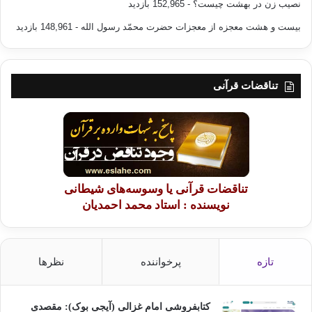
نصیب زن در بهشت چیست؟
- 152,965 بازدید
شک وتردیدی به خود راه ندهد، اهداف و موضوعاتی که نه می توانند شالوده
عقلی داشته باشند و نه به چنین شالوده ای نیاز دارند. وجود این اهداف و
بیست و هشت معجزه از معجزات حضرت محمّد رسول الله
- 148,961 بازدید
موضوعات فوق شخصی در عمل به اندازه وجود خود شخص مؤمن ضرورت و
واقعیت می یابد. از این نظر، دین همان تلاش دیرینه ای است که انسانها برای
کسب آگاهی روشن و کامل از این ارزشها و اهداف، و نیز برای تقویت و توسعه
تأثیر آنها به عمل می آورند. هر گاه دین و علم را بر اساس این تعاریف بنگریم ،
تناقضات قرآنی
هر گونه تعارض بین آنها ناممکن خواهند نمود. زیرا علم فقط می تواند درباره
آنچه هست یقین حاصل کند، نه در باره آنچه باید باشد، و بیرون از این قلمرو،
احکام ارزشی گوناگون همچنان ضروری بر جای می مانند. از سوی دیگر، دین
فقط به ارزشیابی افکار و اعمال انسانی می پردازد، و قادر نیست به طرز قابل
توجیهی از واقعیتها و روابط میان واقعیتها سخن گوید. بدین تعبیر، تعارضهای
مشهور بین علم و دین را، که در گذشته وجود داشته است، باید کلا"به دریافت
تناقضات قرآنی یا وسوسه‌های شیطانی
نادرست از وضعی که توصیف شد نسبت داد.
نویسنده : استاد محمد احمدیان
برای مثال، هنگامی که یک مجمع مذهبی بر حقیقت مطلق تمام مطالب موجود
در تورات پافشاری می کند، کشمکش در می گیرد. این به معنای مداخله دین در
قلمرو علم است؛ این همان مبارزه کلیسا بر ضد آرا و نظریات گالیله و داروین
تازه
پرخواننده
نظرها
است. از سوی دیگر، نمایندگان علم اغلب کوشیده اند تا ارزشها و اهداف را بر
پایه روش علمی مورد داوری بنیادین قرار دهند، و از این رهگذر خود را رویاروی
دین یافته اند. این کشمکشها همه معلول اشتباهاتی بد فرجام بوده است.
کتابفروشی امام غزالی (آیجی بوک): مقصدی