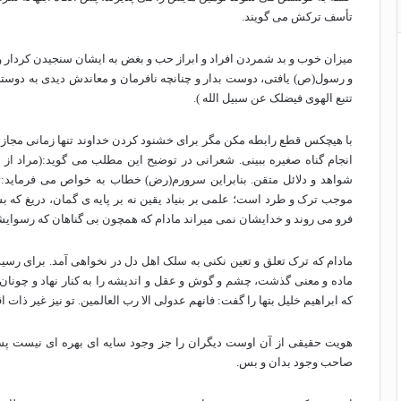
تأسف ترکش می گویند.
میزان خوب و بد شمردن افراد و ابراز حب و بغض به ایشان سنجیدن کردار و 
و رسول(ص) یافتی، دوست بدار و چنانچه نافرمان و معاندش دیدی به دوستی
تتبع الهوی فیضلک عن سبیل الله ).
با هیچکس قطع رابطه مکن مگر برای خشنود کردن خداوند تنها زمانی مجاز به
انجام گناه صغیره ببینی. شعرانی در توضیح این مطلب می گوید:(مراد از
شواهد و دلائل متقن. بنابراین سرورم(رض) خطاب به خواص می فرماید:ت
موجب ترک و طرد است؛ علمی بر بنیاد یقین نه بر پایه ی گمان، دریغ که بس
فرو می روند و خدایشان نمی میراند مادام که همچون بی گناهان که رسوایشا
مادام که ترک تعلق و تعین نکنی به سلک اهل دل در نخواهی آمد. برای رسیدن
ماده و معنی گذشت، چشم و گوش و عقل و اندیشه را به کنار نهاد و چونا
که ابراهیم خلیل بتها را گفت: فانهم عدولی الا رب العالمین. تو نیز غیر ذ
هویت حقیقی از آن اوست دیگران را جز وجود سایه ای بهره ای نیست پس 
صاحب وجود بدان و بس.