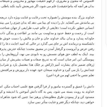
افسوس که مفتون و مغروری، از فهم حقیقت مهجور و محرومی و شیطانت ب
بدان هر آنچه که بنام(حقیقت) علم می شود، اگر شریعتش تأیید نکند باطلی
خداوند بزرگ بنده مومنش را همواره تحت رعایت و عنایت ویژه دارد دریچه
بی مانندش می گشاید. دل را دیده ای بینا می دهد که بدان چیزی را می بی
انسانی خطور نکرده است؛ دقایقی از عالم غیب، ظرایفی از جهان شناخت 
است از رحمت و حفظ حدود و مداومت بی مانند بر اطاعت و بندگی ذات کر
جاودانه پندارد و بدان ببالد خداوند جان و خان و مالش را دست خوش 
دلشکسته و درمانده اش بر جای می گذارد در حالی که امید اجابت دعا را ا
رفتن عرض و آبروست و گرفتار آمدن در مضیق محنت؛ چنانکه عذرش پذیرفت
بیند. اینک به لطف حق هوای نفسش رو به نابودی می نهد، آرزوهایش ر
پیوستگی این امر چنان است که به تدریج صفات و تعینات بشریش از میان می
ژرفای ضمیر ندای بشارت آمیز (ارکض بر جلک هذا مغتسل بارد و شراب) ر
چندانش را باز می گیرد و خداوند سبحان خود عهده دار پرورش و مراقبتش م
تعلم نفس ما اخفی لهم من قرة اعین).
دانش را عمیق و گسترده بیاموز و از فرا گرفتن هیچ علمی اجتناب مکن. ا
خداوند به رویت بسته می شود، پس به گاه دانش آموختن با اندیشه و کر
مسدود کن و از پیمودن طرق مطلوبشان پرهیز نما. چنین که شود شاهراه 
خواهی دید، چنانکه دیگر فقر و غنایت متأثر نمی سازد.