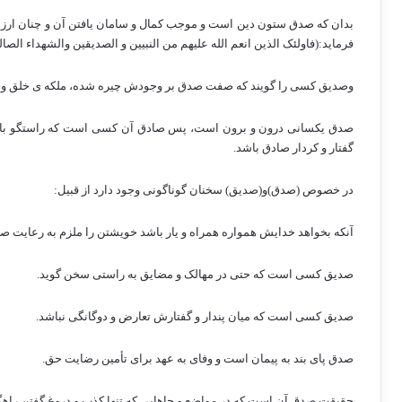
بدان که صدق ستون دین است و موجب کمال و سامان یافتن آن و چنان ارزش
فرماید:(فاولئک الذین انعم الله علیهم من النبیین و الصدیقین والشهداء الصال
وصدیق کسی را گویند که صفت صدق بر وجودش چیره شده، ملکه ی خلق و
صدق یکسانی درون و برون است، پس صادق آن کسی است که راستگو باشد و
گفتار و کردار صادق باشد.
در خصوص (صدق)و(صدیق) سخنان گوناگونی وجود دارد از قبیل:
آنکه بخواهد خدایش همواره همراه و یار باشد خویشتن را ملزم به رعایت صدق
صدیق کسی است که حتی در مهالک و مضایق به راستی سخن گوید.
صدیق کسی است که میان پندار و گفتارش تعارض و دوگانگی نباشد.
صدق پای بند به پیمان است و وفای به عهد برای تأمین رضایت حق.
حقیقت صدق آن است که در مواضع و جاهایی که تنها کذب و دروغ گفتن را