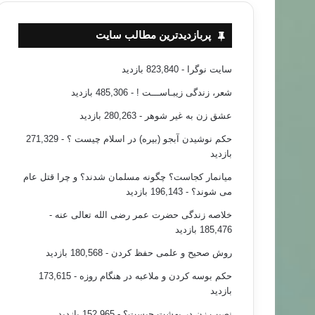
پربازدیدترین مطالب سایت
سایت نوگرا
- 823,840 بازدید
شعر، زندگی زیبـاســـت !
- 485,306 بازدید
عشق زن به غیر شوهر
- 280,263 بازدید
حکم نوشیدن آبجو (بیره) در اسلام چیست ؟
- 271,329
بازدید
میانمار کجاست؟ چگونه مسلمان شدند؟ و چرا قتل عام
می شوند؟
- 196,143 بازدید
خلاصه زندگی حضرت عمر رضی الله تعالی عنه
-
185,476 بازدید
روش صحیح و علمی حفظ کردن
- 180,568 بازدید
حکم بوسه کردن و ملاعبه در هنگام روزه
- 173,615
بازدید
نصیب زن در بهشت چیست؟
- 152,965 بازدید