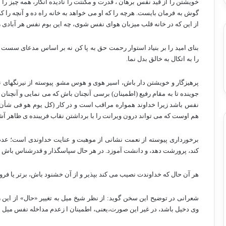
خویشتن را از قید نفس برهان ، قدرت و مکنتت را نادیده انگار، همه چیز را به
گوش به فرمان بایست. هرچه را که او می خواهد به خانه راه ده و آنچه را که
از این که در خانه قلب میزبان هوای نفس شوی، چه این بوم نفس هر آبادی ر
بنای امید را بر بنیاد استوار رحمت حق به پا کن نه بر اساس مدعای سست 
را به اتکال به خالق بدل نما.
پرهیزگار و خویشتن دار باش، اسیر هوی و هوس مشو. پیوسته از نیرنگهای
جوینده تا به مقام رفیع (اطمینان) برسی آنچنان باش که می نمایی و آنچنان ب
نفس باشد زیرا خداوند همواره مراقب است و در کار (کل یوم هو فی شأن) و
هم اوست که می تواند درون ویرانت را با برداشتن نقاب فریبنده ی ظاهر آ
برخورداری پیوسته از نعمت نشانی از موهبت و عنایت خداوندی است؛ عدم
کند، پرورشت دهد، و دانشت آموزد. در هر حال سپاسگذار و قدرشناس باش و بدا
هر آن حال که خداوندت نصیب می کند بپذیر و از آن خشنود باش، برتر یا فرو
شعرانی در توضیح این سخن گوید: از نظر شیخ میل به تغییر «حال» از ا
وی دخیل باشد، در غیر این صورت،یعنی، اطمینان ا زعدم مداخله نفس میل به 