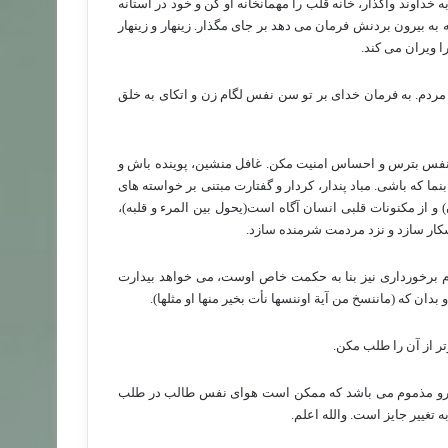
 خداوند واگذار، خانه قلب را مهمانخانه او کن و خود در آستانه
 به بیرون بردنش فرمان می دهد بر جای مگذار. زینهار و زینهار
ا ویران می کند.
مردم. به فرمان خدای بر تو سن نفس لگام زن و اتکای به خلق
 نفس بترس و احساس امنیت مکن. غافل منشین، پوینده باش و
نما که باشی. مباد پندار، کردار و گفتارت مبتنی بر خواسته های
 از مکنونات قلبی انسان آگاه است(یحول بین المرء و قلبه)،
شکار سازد و نزد مردمت شرمنده سازد.
 برخورداری نیز بنا به حکمت خاص اوست، می خواهد بیدارت
ن که (ماننسخ من آیة اوننسها نأت بخیر منها او مثلها).
تر از آن را طلب مکن.
ین رو مذموم می باشد که ممکن است هوای نفس طالب در طلب
تغییر جایز است. والله اعلم.