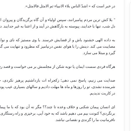
در خبر است که « اشدّ الناس بلاء الانبیاء ثم الامثل فالامثل».
" بلا کش ترین مردم پیامبرانند، سپس اولیاء و آن گاه برگزیدگان و پیروان ا
دل شب، تنها با خدایند، پیوسته به بارگاهش در آیند و از اعتنا به غیر جدایند
به داده الهی خشنود باش و از قضایش خرسند. با وی مستیز که نای و نوا
مصایبت می کند. دینش را با هوای نفس درنیامیز که مطرود و تنهایت می گ
گیرد و مبتلا می سازد.
هرگاه فردی سست ایمان یا توبه شکن از مجلسش بر می خواست و قصد رفتن 
صدایت می زنیم، پاسخ نمی دهی؛ زکجراه ات بازداشتیم پرهیز نکردی، 
شرمنده نشدی، تو را روزها و ماه ها مهلت دادیم و سالهای بسیاری عیب پو
در کاریت ندیدیم.
ای انسان پیمان شکنی و خلاف وعده تا چند؟؟ مگر نه آن بود که با ما پیم
برنگردی؟ کنونت بیم می دهیم باشد که به خود آیی، برخیزی و راه رستگاری در
نافرمانیت ما را گزندی و نقصانی نباشد.