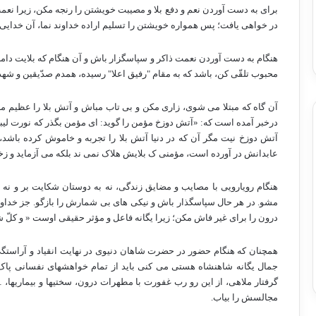
برای به دست آوردن نعم و دفع بلا و مصیبت خویشتن را رنجه مکن، زیرا نع
در خواهی یافت؛ پس همواره خویشتن را تسلیم اراده خداوند نما، آن خدایی 
هنگام به دست آوردن نعمت ذاکر و سپاسگزار باش و آن هنگام که بلایت دا
محبوب تلقّی کن، باشد که به مقام "رفیق اعلا" رسیده، همدم صدّیقین و شه
آن گاه که مبتلا می شوی، زاری مکن و بی تاب مباش و آتش بلا را عظیم مب
درخبر آمده است که: «آتش دوزخ مؤمن را گوید: ای مؤمن بگذر که نورت لی
آتش دوزخ نیت مگر آن که در دنیا آتش بلا را تجربه و خاموش کرده باشد
عابدانش در آورده است، مؤمنی ک بلایش هلاک نمی ند بلکه می آزماید و زخام
هنگام رویارویی با مصایب و مضایق زندگی، نه به دوستان شکایت بر و نه 
مشو. در هر حال سپاسگذار باش و نیکی های بی شمارش را بازگو. جز خداوند
درون را برای غیر فاش مکن؛ زیرا یگانه فاعل و مؤثر حقیقی اوست « و کلّ ش
همچنان که هنگام حضور در حضرت شاهان دنیوی در نهایت انقیاد و آراستگی
جمال یگانه شاهنشاه هستی می کنی باید از تمام خواهشهای نفسانی پاک و
گرفتار ملاهی، از این رو رب غفورت با مطهرات درون، سختیها و بیماریها،
مجالسش را بیاب.