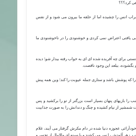
هی کرد؟؟؟
اب انس را چشیده اما از حلقه ما بیرون می شود و از نفس
ی یافتی اعتراض نمی کردی و خوشنودی را در ناخوشنودی ما
تی برای چه آفریده شده ای ای به خواب رفته بیدار شو؛ دیده
 بگشوده، ببلعد این وجود ناقصت.
را که پوشش باشد و ستاری جمله عیوبت را کند؛ وین همه پیش
 را بازیهای پنهان بسیار است بزرگتر از تو را برکشید و پس
کتت شمشیر از نیام کشیده و چنگ و دندانش را به صورت جذابیت
دآرائی عجوزه دنیا شده در دام مکرش گرفتار می آیند، غلام
اب
زهر آلودش را سر می کشند و با سینه ای مالامال از تحسر و