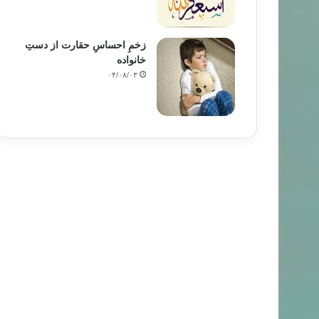
زخمِ احساسِ حقارت از دستِ
خانواده
۰۴/۰۸/۰۳