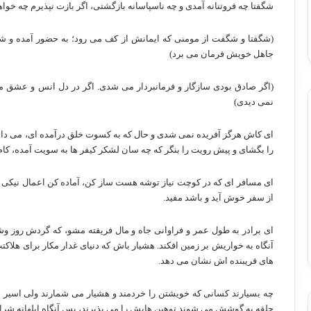
شگفتا چه فروتنانه آمدی و چه ناسپاسانه بازگشتی، اگر بازت نپذیرم چه خوا
(شگفتا و شگفت از مومنی که ایمانش از کف می رود؛ به حضور آمده و شر
جاهل خویش فرمان می برد)
(اگر صادق بودی سازگار و فرمانبردار می شدی. اگر در دل انس و عشق م
نمی دیدی)
ای کاش هرگز آفریده نمی شدی و حال که به کسوت خلق درآمده ای، می دانس
را بگشای و پیش رویت را بنگر که چه سان لشکر کیفر ها به سویت آمده، کام
ای مسافر ای که در کوچت نیاز توشه هست ساز کن، آماده کن اعمال نیکی 
از سفر خوش آید و باشد مفید.
ای برادر به طول عمر و فراوانی جاه و مال فریفته مشو، که گردش روز وشب
آنگاه به خواریش بر زمین افکند. هشیار باش که دنیای غدار مکار برای هلا
های فریبنده اش نشان می دهد.
چه بسیارند کسانی که خویشتن را خردمند و هشیار می شمارند ولی اسیر خو
حلقه به گوشش می شوند توهین هایش را می پذیرند، پس آنگاه ابلهانه شر