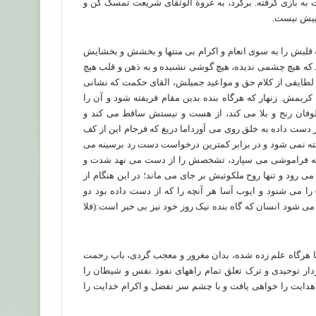
ه بازی گرفته. برگرد، به عروة الوثقای شریعت تمسک کن و
 بیش نیست.
 قلبش را به سوی انعام و اکرام بی منتها و بخشش و بخشایش
ند که هیچ چشمی ندیده، هیچ گوشی نشنیده و به ذهن و قلب هیچ
لطایفی از کلام حق و مواعید جمیلش، القای حکمت که نشانی
یمش. زنهار که هرگاه بنده بدین مقام فریفته شود و آن را
طوفان رنج و بلا می کند، از هست و نیستش ساقط می کند و
ز دست داده به خلق روی می آورداما دریغ که فرجام این از کف
ه نمی شود و در برابر کمترین درخواست دست رد برسینه می
ا به فراموشی می سپارد، تشخصش را از دست می نهد شدت و
 رود و تنها روح ملکوتیش بر جای می ماند؛ در این هنگام از
ا می شنود و ایوب آسا هر آنچه را که از دست داده بود دو
ی شود انسان که گاه بنده نیک روز خود نیز بی خبر است:(فلا
ما هرگاه علم زده شده، بدان مغرور و معجب گردی، باب رحمت
دار توحیدی و ترک تعلق تمام راههای نفوذ نفس و شیطان را
هدایت را خواهی یافت و با چشم سر تفضل و اکرام خدایت را