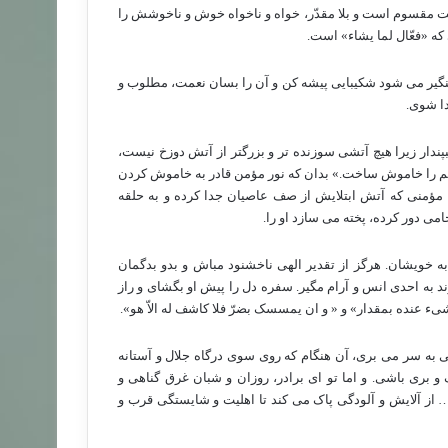
مت مقسوم است و بلا مقدّر، خواه و ناخواه خوش و ناخوشش را
که «فعّال لما یشاء» است.
منگیر می شود شکیبایی پیشه کن و آن را بسان نعمت، مطلوب و
دا شوی.
پندار زیرا هیچ آتشی سوزنده تر و بزرگتر از آتش دوزخ نیست،
بم را خاموش ساخت.» بدان که نور مؤمن قادر به خاموش کردن
، مؤمنی که آتش ابتلایش از صف عاصیان جدا کرده و به حلقه
ی دور کرده، پخته می سازد او را.
به خویشان. هرگز از تقدیر الهی ناخشنود مباش و بدو بدگمان
 به احدی انس و آرام مگیر. سفره دل را پیش او بگشای و راز
یء عنده بمقدار» و « و ان یمسسک بضرّ فلا کاشف له الاّ هو».
 به سر می بری، آن هنگام که روی سوی درگاه جلال و آستانه
 بری باشی. و اما تو ای برادر، روزان و شبان غرق گناهی و
 … از آلایش و آلودگی پاک می کند تا اهلیت و شایستگی قرب و