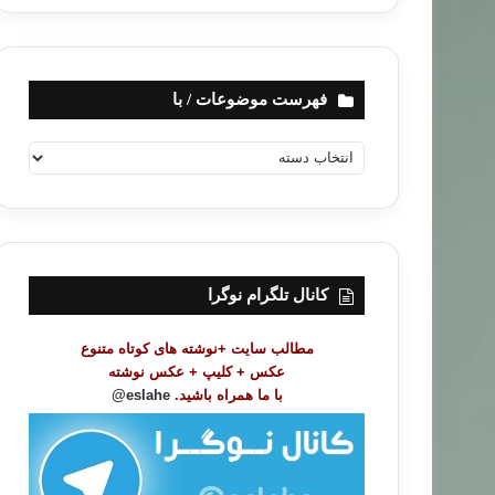
فهرست موضوعات / با
ف
ه
ر
س
ت
م
و
کانال تلگرام نوگرا
ض
و
مطالب سایت +نوشته های کوتاه متنوع
ع
عکس + کلیپ + عکس نوشته
ا
با ما همراه باشید.
eslahe@
ت
/
ب
ا