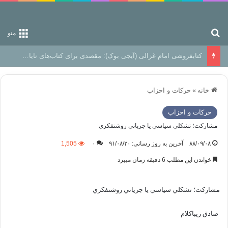
جستجو برای
منو
کتابفروشی امام غزالی (آیجی بوک): مقصدی برای کتاب‌های نایاب و اندیشه‌های ماندگار
خانه
»
حركات و احزاب
حركات و احزاب
مشارکت؛ تشکلي سياسي يا جرياني روشنفکري
۸۸/۰۹/۰۸
آخرین به روز رسانی: ۹۱/۰۸/۲۰
۰
1,505
خواندن این مطلب 6 دقیقه زمان میبرد
مشارکت؛ تشکلي سياسي يا جرياني روشنفکري
صادق زيباکلام