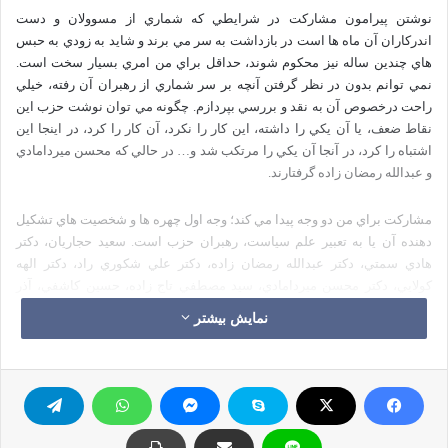
نوشتن پيرامون مشارکت در شرايطي که شماري از مسوولان و دست
اندرکاران آن ماه ها است در بازداشت به سر مي برند و شايد به زودي به حبس
هاي چندين ساله نيز محکوم شوند، حداقل براي من امري بسيار سخت است.
نمي توانم بدون در نظر گرفتن آنچه بر سر شماري از رهبران آن رفته، خيلي
راحت درخصوص آن به نقد و بررسي بپردازم. چگونه مي توان نوشت حزب اين
نقاط ضعف، يا آن يکي را داشته، اين کار را نکرد، آن کار را کرد، در اينجا اين
اشتباه را کرد، در آنجا آن يکي را مرتکب شد و… در حالي که محسن ميردامادي
و عبدالله رمضان زاده گرفتارند.
مشارکت براي من دو وجه پيدا مي کند؛ وجه اول چهره ها و شخصيت هاي تشکيل
دهنده آن يا به تعبير علم سياست، رهبران حزب است. سعيد حجاريان، دکتر
هادي سمتي، دکتر عبدالله رمضان زاده، دکتر علي شکوري راد، دکتر الهه
کولايي، دکتر محسن ميردامادي، سيد مصطفي تاج زاده، حسين کاشفي، آذر
منصوري، دکتر هادي خانيکي، مصطفي درايتي، حميدرضا جلايي پور، سعيد
نمایش بیشتر
شريعتي، دکتر محمدرضا خاتمي، نعيمي راد، جلال جلالي زاده، داود سليماني و…
. وجه دوم عبارت است از مشارکت به مثابه يک حزب و يک تشکيلات در حوزه
عمل و اجرا. پرداختن يا ورود به وجه اول انصافاً و با در نظر گرفتن شرايطي که
بعد از انتخابات براي رهبران مشارکت پيش آمده امري بسيار دشوار است. صبح
يکشنبه سي ام آبان که به دانشکده حقوق رفتم باز همان داستان يادداشت در
اتاق دکتر رمضان زاده که روبه روي اتاق من است تکرار شد.