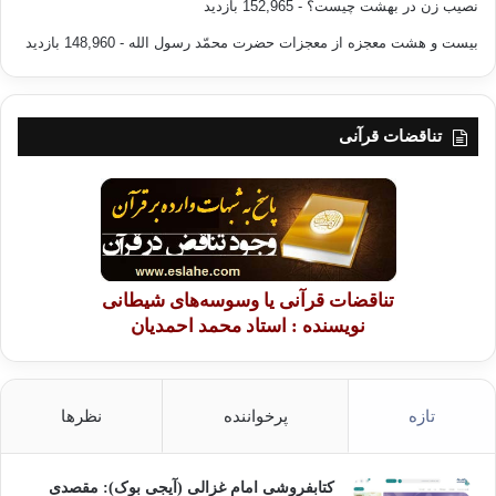
نصیب زن در بهشت چیست؟
- 152,965 بازدید
حزب مشارکت سياسي روشنفکري
بیست و هشت معجزه از معجزات حضرت محمّد رسول الله
- 148,960 بازدید
کپی آدرس
تناقضات قرآنی
تناقضات قرآنی یا وسوسه‌های شیطانی
نویسنده : استاد محمد احمدیان
تازه
پرخواننده
نظرها
کتابفروشی امام غزالی (آیجی بوک): مقصدی