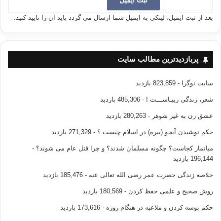
جور گرفتاري و کار داشتند، در عين حال حزب هم بود. خيلي نيازي به رمل و
اسطرلاب و حدس و گمانه زني نيست که آخر و عاقبت چنين حزبي چگونه از آب
بعد از ثبت ایمیل، لینکی به ایمیل شما ارسال می گردد باید آن را تایید کنید.
درمي آمد. آنان که طي 11 سال فکر مي کردند هر کاري که مي توانستند کرده
اند، آخرالامر متهم شدند به اينکه هيچ کاري نکرده اند، چه رسد به آناني که
مشارکت کار چهارم، پنجم و ششم شان بود. در آن سال ها من براي سخنراني به
دانشگاه هاي زيادي در استان هاي مختلف مي رفتم. در هيچ شهري ردي و اثري از
پربازدیدترین مطالب سایت
مشارکت نبود. نه در اهواز، نه در تبريز، نه در اصفهان، شيراز، مشهد و نه در هيچ
استان ديگري اثري از مشارکت نبود. دوم خردادي ها، طرفداران خاتمي و اصلاح
سایت نوگرا
- 823,859 بازدید
طلبان بودند، اما رها بودند. هيچ تلاشي از سوي مشارکتي ها در تهران در جهت
سازماندهي، آموزش و برنامه ريزي طرفداران در سطح کشور صورت نگرفته
شعر، زندگی زیبـاســـت !
- 485,306 بازدید
بود.
عشق زن به غیر شوهر
- 280,263 بازدید
حکم نوشیدن آبجو (بیره) در اسلام چیست ؟
- 271,329 بازدید
شايد اکنون معني گزاره ابتداي يادداشت را بهتر بتوان درک کرد. اينکه مشارکت
پيش از آنکه يک تشکل، سازمان و يک حزب باشد، يک جريان يا محفلي سياسي
میانمار کجاست؟ چگونه مسلمان شدند؟ و چرا قتل عام می شوند؟
-
روشنفکري بود. لنين درست مي گفت؛ اگر قرار است به جايي برسيم، بدون
196,144 بازدید
تشکيلات هرگز امکان پذير نخواهد بود. داستان مشارکت به نحو غم انگيزي
خلاصه زندگی حضرت عمر رضی الله تعالی عنه
- 185,476 بازدید
صحت نظر لنين را نشان مي دهد.
روش صحیح و علمی حفظ کردن
- 180,569 بازدید
اعتماد پنج شنبه، 5 آذر 1388 – شماره 2113
حکم بوسه کردن و ملاعبه در هنگام روزه
- 173,616 بازدید