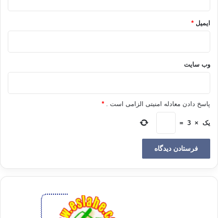
سازماندهي کند، فکر و انديشه آنان را جهت مي داد. از بدو تولدش در 24 دي
1377، مشارکت به جاي پرداختن جدي به عضوگيري، يافتن سمپات و هوادار،
ایمیل
*
رسوخ و نفوذ در سازمان هاي دولتي و اجرايي، به جاي يارگيري و کادرسازي،
صرفاً به تجزيه و تحليل سياسي مي پرداخت. از اين منظر يعني از منظر
کارکردش به عنوان يک حزب سياسي، کارنامه مشارکت نه تنها ناموفق که عملاً
مردود است.
وب‌ سایت
به سخن ديگر از منظر «حزب بماهو حزب» مشارکت را به هيچ روي نمي توان
تشکيلاتي موفق دانست.
پاسخ دادن معادله امنیتی الزامی است .
*
يادم مي آيد اواخر ترم اول سال تحصيلي 78- 77 بود. آن ترم سعيد حجاريان با
یک
×
3
=
من کلاس داشت و براي کار درسي آمده بود دانشکده. گفت اوضاع را چگونه مي
بينم و آيا توصيه يي، حرفي، فکري و نظري ندارم؟ گفتم آقاسعيد بايد برويد به
دنبال «تشکيلات»، والا به هيچ جا نمي رسيد. جمله معروف لنين را به او گفتم؛ با
حزب ما همه چيز داريم و به همه جا مي رسيم؛ بدون حزب ما هيچ چيز نداريم و
به هيچ جا هم نمي رسيم. بهش گفتم شما 20 ميليون راي داريد؛ 20 ميليون رايي
که اغلب دربرگيرنده تحصيلکرده ترين، جوان ترين و پرانرژي ترين اقشار جامعه
است. قطعاً نه شما مي توانيد و نه امکان پذير است از منظر اجتماعي که شما
همه اين 20 ميليون را در قالب يک تشکل و سازمان بريزيد. آن 20 ميليون بالطبع
تعلق به اقشار، طبقات و لايه هاي مختلف جامعه دارند و اي بسا در مواردي داراي