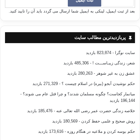
مي‌تواند به‌ حاكم‌ شرع‌ شكايت‌ كند وسپس‌ حاكم‌ از شوهر التزام‌ نفقه‌ مي‌گيرد و
يا دستور جداييشان‌ را صادر مي‌كند. با اين‌ همه‌، آيا باز شبهه‌اي‌ درباره‌ «بهره‌مرد
بعد از ثبت ایمیل، لینکی به ایمیل شما ارسال می گردد باید آن را تایید کنید.
برابر با بهره‌ دو زن‌ است‌» از نظر بحث‌ اقتصادي‌، تبعيض‌ عليه‌ زن‌ بشمار
مي‌رود؟
پربازدیدترین مطالب سایت
ضمناً بايد يادآور شويم‌ كه‌ اينگونه‌ تفاوت‌ ميان‌ زن‌ و مرد فقط‌ در باب‌ ارث‌ آمده‌،
و اما در ساير امور اقتصادي‌، ديگرهيچ‌ فرقي‌ ميان‌ آن‌ دو نيست‌ و مثلاً اگر كار
مشابهي‌ انجام‌ دهند، هر دو دستمزد مساوي‌ خواهند گرفت‌. اسلام‌ ميان‌دستمزد
سایت نوگرا
- 823,874 بازدید
زن‌ و مرد و بهره‌هاي‌ تجاري‌ آنان‌ هيچ‌ تفاوتي‌ قايل‌ نگرديده‌ است‌. ولي‌ زنان‌
شعر، زندگی زیبـاســـت !
- 485,306 بازدید
انگلستان‌ اكنون‌ كه‌ 14 قرن‌ از زمان‌اسلام‌ مي‌گذرد براي‌ درك‌ چنين‌ مساواتي‌
دست‌ و پا مي‌كنند!!
عشق زن به غیر شوهر
- 280,263 بازدید
حکم نوشیدن آبجو (بیره) در اسلام چیست ؟
- 271,329 بازدید
میانمار کجاست؟ چگونه مسلمان شدند؟ و چرا قتل عام می شوند؟
-
196,144 بازدید
خلاصه زندگی حضرت عمر رضی الله تعالی عنه
- 185,476 بازدید
روش صحیح و علمی حفظ کردن
- 180,569 بازدید
همه‌ دشمنان‌ مغرض‌ اسلام‌ و برخي‌ از مردم‌ عامي‌ مسلمان‌ چنين‌ پنداشته‌اند كه‌
حکم بوسه کردن و ملاعبه در هنگام روزه
- 173,616 بازدید
زن‌ در اسلام‌ به‌ نصف‌ مرد مي‌ارزد.ولي‌ ما با حساب‌ عدد ثابت‌ كرديم‌ كه‌ در باب‌