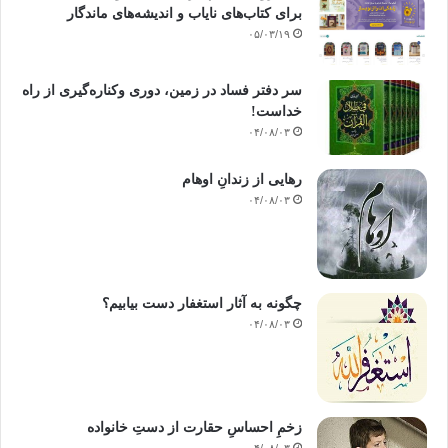
برای کتاب‌های نایاب و اندیشه‌های ماندگار
ثابت‌ كرده‌ كه‌ چون‌ دو رئيس‌ بر سر كاري‌ گماشته‌ شوند. ميانشان‌
۰۵/۰۳/۱۹
اختلافات‌شديدي‌ رخ‌ داده‌ و نزاع‌ و كشمكش‌، آن‌ كار را به‌ بي‌نظمي‌ مي‌كشاند.
قرآن‌ در باب‌ توحيد نيز به‌ اين‌ قسمت‌ اشاره‌ كرده‌،مي‌گويد: «اگر در آسمان‌ و
زمين‌ خدايان‌ ديگري‌ وجود داشتند، قطعاً همه‌ جا به‌ تباهي‌ درمي‌افتاد».
سر دفتر فساد در زمین‌، دوری وکناره‌گیری از راه
خداست‌!
۰۴/۰۸/۰۳
پس‌ اگر درباره‌ خدايان‌ چنين‌ خطري‌ احتمال‌ دارد، درمورد افراد معمولي‌ احتمال‌
وقوعش‌ به‌ مراتب‌ بيشتر خواهد بود.روانشناسي‌ مي‌گويد: كودكاني‌ كه‌ در محيط‌
خانواده‌ ناظر زد و خوردهاي‌ بي‌اساس‌ پدر و مادر هستند و همواره‌ ايشان‌ رابر
رهایی از زندانِ اوهام
سر رياست‌ خانه‌ در نزاع‌ و مرافعه‌ مي‌بينند، از نظر رشد عاطفي‌ نابسامان‌
۰۴/۰۸/۰۳
ببارآمده‌، در ضميرشان‌ هيجانهاي‌ رواني‌عقده‌هايي‌ پديد مي‌آورند.
بنابراين‌، نمي‌توان‌ زن‌ و مرد را با هم‌ رئيس‌ خانواده‌ قرارداد، رئيس‌ بايد يكي‌ از
آن‌ دو باشد: يا زن‌، يا مرد.
چگونه به آثار استغفار دست بیابیم؟
۰۴/۰۸/۰۳
پيش‌ از آنكه‌ وارد بحث‌ شويم‌، نخست‌ پيش‌ خود حساب‌ كنيم‌ و ببينيم‌ كدام‌ يك‌ از
اين‌ دو عنصر بيشتر لياقت‌ رياست‌ وسرپرستي‌ خانواده‌ را دارد: «عقل‌» يا
«عاطفه‌»؟
زخمِ احساسِ حقارت از دستِ خانواده
بي‌شك‌ جواب‌ خواهد گفت‌ كه‌ «عقل‌». زيرا انفعالات‌ حاد عاطفي‌ آن‌ را تحت‌ تأثير
۰۴/۰۸/۰۳