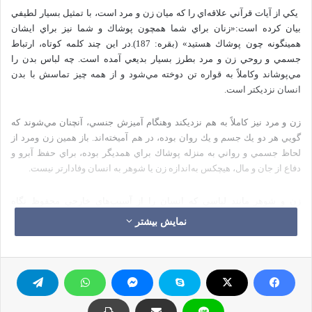
يكي‌ از آيات‌ قرآني‌ علاقه‌اي‌ را كه‌ ميان‌ زن‌ و مرد است‌، با تمثيل‌ بسيار لطيفي‌
بيان‌ كرده‌ است‌:«زنان‌ براي‌ شما همچون‌ پوشاك‌ و شما نيز براي‌ ايشان‌
همينگونه‌ چون‌ پوشاك‌ هستيد» (بقره‌: 187).در اين‌ چند كلمه‌ كوتاه‌، ارتباط‌
جسمي‌ و روحي‌ زن‌ و مرد بطرز بسيار بديعي‌ آمده‌ است‌. چه‌ لباس‌ بدن‌ را
مي‌پوشاند وكاملاً به‌ قواره‌ تن‌ دوخته‌ مي‌شود و از همه‌ چيز تماسش‌ با بدن‌
انسان‌ نزديكتر است‌.
زن‌ و مرد نيز كاملاً به‌ هم‌ نزديكند وهنگام‌ آميزش‌ جنسي‌، آنچنان‌ مي‌شوند كه‌
گويي‌ هر دو يك‌ جسم‌ و يك‌ روان‌ بوده‌، در هم‌ آميخته‌اند. باز همين‌ زن‌ ومرد از
لحاظ‌ جسمي‌ و رواني‌ به‌ منزله‌ پوشاك‌ براي‌ همديگر بوده‌، براي‌ حفظ‌ آبرو و
دفاع‌ از جان‌ و مال‌، هيچكس‌ به‌اندازه‌ زن‌ يا شوهر به‌ انسان‌ وفادارتر نيست‌.
زن‌ و شوهر مانند لباسي‌ كه‌ انسان‌ را از آسيب‌هاي‌ خارجي‌ محفوظ‌ نگاه‌
مي‌دارد، سبب‌ حفظ‌ يكديگر از ارتكاب‌ اعمال‌زشت‌ و حركات‌ منافي‌ عفت‌
نمایش بیشتر
مي‌باشند.
اگر لباسي‌ به‌ قواره‌ تن‌ انسان‌ باشد آن‌ را با فرح‌ و شادي‌ دربرمي‌كند و زينت‌ و
تجمل‌ شخص‌ بشمار مي‌رود. همسر نيزهمچنين‌ مايه‌ خرسندي‌ خاطر و سرفرازي‌
و افتخار آدمي‌ است‌. قرآن‌ تمام‌ اين‌ معاني‌ را در ضمن‌ يك‌ تشبيه‌ كوتاه‌گنجانيده‌ و
به‌ ساده‌ترين‌ بياني‌ آن‌ را به‌ ما گفته‌ است‌.