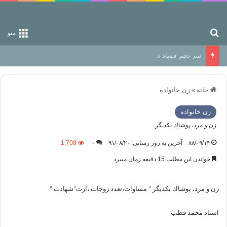
جستجو برای
منو
سر دفتر فساد در زمین‌، دوری وکناره‌گیری از راه خداست‌!
خانه
»
زن خانواده
زن خانواده
زن‌ و مرد، پوشاك‌ يكديگر
۸۸/۰۹/۱۴
آخرین به روز رسانی: ۹۱/۰۸/۲۰
۰
1,708
خواندن این مطلب 15 دقیقه زمان میبرد
زن‌ و مرد، پوشاك‌ يكديگر " مساوات،تعدد زوجات ،ارث"شهادت "
استاد محمد قطب