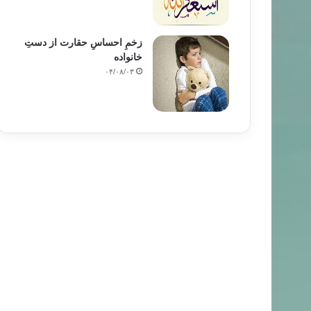
زخمِ احساسِ حقارت از دستِ
خانواده
۰۴/۰۸/۰۳