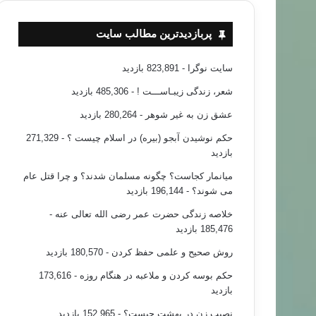
پربازدیدترین مطالب سایت
سایت نوگرا
- 823,891 بازدید
شعر، زندگی زیبـاســـت !
- 485,306 بازدید
عشق زن به غیر شوهر
- 280,264 بازدید
حکم نوشیدن آبجو (بیره) در اسلام چیست ؟
- 271,329
بازدید
میانمار کجاست؟ چگونه مسلمان شدند؟ و چرا قتل عام
می شوند؟
- 196,144 بازدید
خلاصه زندگی حضرت عمر رضی الله تعالی عنه
-
185,476 بازدید
روش صحیح و علمی حفظ کردن
- 180,570 بازدید
حکم بوسه کردن و ملاعبه در هنگام روزه
- 173,616
بازدید
نصیب زن در بهشت چیست؟
- 152,965 بازدید