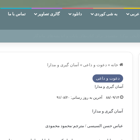
ربی
به شی کوردی
دانلود
گالری تصاویر
تماس با ما
 دوری وکناره‌گیری از راه خداست‌!
خانه
»
دعوت و داعی
»
آسان گیری و مدارا
دعوت و داعی
آسان گیری و مدارا
۸۸/۰۹/۱۴
آخرین به روز رسانی: ۹۱/۰۸/۲۰
آسان گیری و مدارا
عباس حسن السیسی / مترجم:محمود محمودی