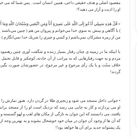
مقصود اصلی و هدف حقیقی داعی، همین انسان است . پس شما که می خواهید
او را اذیت و آزار می دهید؟!
« ‏قُلْ هَذِهِ سَبِيلِي أَدْعُو إِلَى اللّهِ عَلَى بَصِيرَةٍ أَنَاْ وَمَنِ اتَّبَعَنِي وَسُبْحَانَ اللّهِ وَمَا أ
) با آگاهي و بينش به سوي خدا مي‌خوانم و پيروان من هم ( چنين مي‌باشند ) ، 
من از زمره مشركان نمي‌باشم ( و كسي و چيزي را شريك خدا نمي‌انگارم ) .
با اینکه ما در زمینه ی چنان رفتار بسیار زننده و شگفت آوری چنین رهنمودی 
مردم و به جهت رفتارهایی که به مراتب از آن حادثه، کوچکتر و قابل تحم
خلاف سنّت و یا یک رأی مرجوح و غیر مرجوح، در حضورشان صورت بگیر
گردند!
• جوانی داخل مسجد می شود و زنجیری طلا در گردن دارد. هنوز نمازش را تم
او می پردازند و کار به جایی می رسد که نزدیک است او را از مسجد بران
یافتند، می دانستند که این جوان به تازگی از مکان های لعب و لهو گسسته و 
که آن ها از وجود آن جوان در میان خود خوشحال بشوند و به بهترین وجه از ا
یک پشتوانه جدید برای آن ها خواهد بود!!