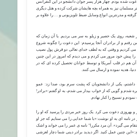
ا، دعوت شده بودم. چهار هزار پسر جوان دانشجو در این کنفرانس
ر مسلمان نیز به همراه بچه هایشان شرکت کرده و هتل دیگری
ه گرفته و مدرنترین انواع وسایل ضبط تلویزیونی و … را علاوه بر
 شعبه، روی یک حصیر و زیلو به سر می بردیم. یا آن زمان که
رفتم و از برادران آنجا پرسیدم: این دعوت را چگونه شروع
طی می کردیم و وقتی که به لطف خدای تعالی دو قرش پول نصیب
را پیش خود مرور می کردم و می دیدم که امروز در این چنین
 هم در قلب آمریکا و توسط جوانان تحصیل کرده ای که در
یا، هدیه نموده و ارسال می کنند.
داشتم، یکی از دانشجویان که پشت سرم بود، صدا زد: عمو
ه شدم و گویی که از خواب بیدار می شدم، به او گفتم:«برادر!
مودم و تسبیح را کنار نهادم.
بهروزی دعوت می کرد. یک روز خبر مردی را پرسید که او را
در نامه ای به او نوشت:«با شما خدایی را می ستایم که جز او
نتقام می گیرد». آن مرد مکررا" نامه ی عمر را می خواند و اشک
:«این چنین عمل کنید. اگر دیدید برادر دینی شما دچار لغزشی