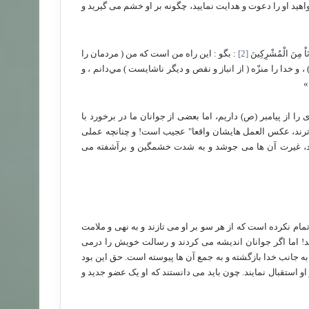
 او را دعوت و هدایت نمایید، چگونه بر او خشم می گیرید و
َنَاْ مِنَ الْمُشْرِكِينَ
[2]
:‏ بگو : اين راه من است كه من ( مردمان را
و خدا را منزّه ( از انباز و نقص و ديگر ناشايست ) مي‌دانم ، و
»
را از پیامبر (ص) داریم، اما بعضی از جوانان ما در برخورد با
ل ترند، عکس العمل هایشان واقعا" عجیب است! و چنانچه عملی
د، غیرت آن ها می جوشد و به شدت خشمگین و برآشفته می
ام نکرده است که از هر سو بر او می تازند و به نهی و ملامت
ند! اما اگر جوانان اندیشه می کردند و رسالت خویش را درمی
به جانب خدا بازگشته و به جمع آن ها پیوسته است. حق این بود
و استقبال نمایند. چون باید می دانستند که او یک عضو جدید و