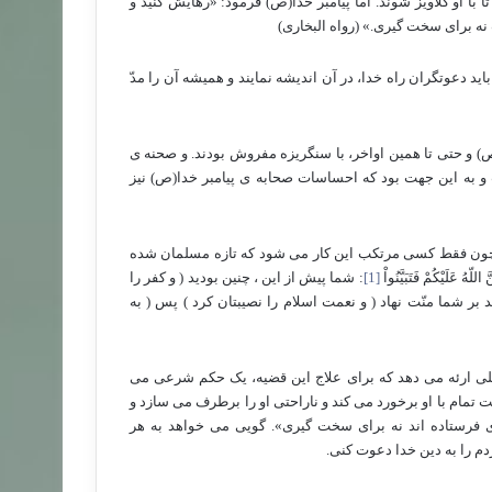
ا او گلاویز شوند. اما پیامبر خدا(ص) فرمود: «رهایش کنید و
نه برای سخت گیری.» (رواه البخاری)
 دعوتگران راه خدا، در آن اندیشه نمایند و همیشه آن را مدّ
 و حتی تا همین اواخر، با سنگریزه مفروش بودند. و صحنه ی
و به این جهت بود که احساسات صحابه ی پیامبر خدا(ص) نیز
. چون فقط کسی مرتکب این کار می شود که تازه مسلمان شده
َلَيْكُمْ فَتَبَيَّنُواْ
[1]
: شما پيش از اين ، چنين بوديد ( و كفر را
 بر شما منّت نهاد ( و نعمت اسلام را نصيبتان كرد ) پس ( به
لی ارئه می دهد که برای علاج این قضیه، یک حکم شرعی می
بت تمام با او برخورد می کند و ناراحتی او را برطرف می سازد و
ری فرستاده اند نه برای سخت گیری». گویی می خواهد به هر
م را به دین خدا دعوت کنی.