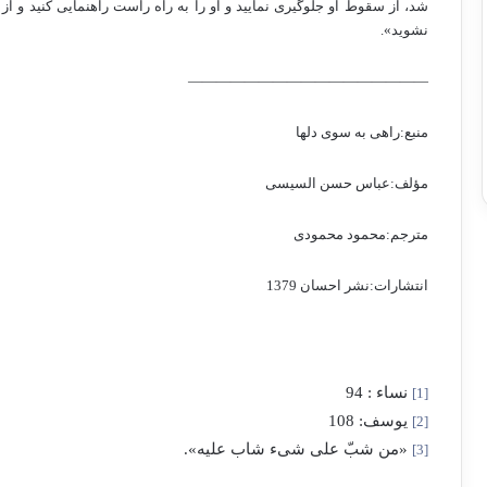
شد، از سقوط او جلوگیری نمایید و او را به راه راست راهنمایی کنید و ا
نشوید».
—————————————————
منبع:راهی به سوی دل­ها
مؤلف:عباس حسن السیسی
مترجم:محمود محمودی
انتشارات:نشر احسان 1379
نساء : 94
[1]
یوسف: 108
[2]
«من شبّ علی شیء شاب علیه».
[3]