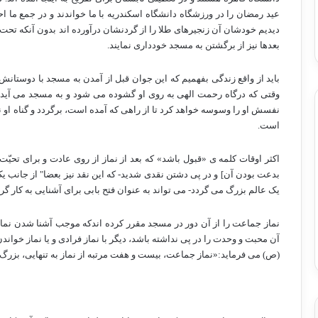
عید رمضان را در ورزشگاه دانشگاه اسکندریه با ما خواندند و در جمع م
دیدیم خودشان آن زنجیرهای طلا را از گردنشان درآورده اند بدون آنکه تحت فش
بعدها نیز از برگشتن به مسجد خودداری نمایند.
باید از واقع زندگی بفهمیم که این جوان قبل از آمدن به مسجد با دوستا
وقتی که درگاه رحمت الهی به روی او گشوده می شود و به مسجد می آید و 
نفسش او را وسوسه خواهد کرد تا از راهی که آمده است، برگردد و گناه ا
است.
اکثر اوقات کلمه ی «قبول باشد­» که بعد از نماز از روی عادت و برای تحیّت
بدعت بودن آن] و در پی دشتن نقدی شدید- که این نقد نیز بعضا" از جانب ی
یک عالم بزرگ می گردد- می تواند به عنوان فتح بابی برای آشنایی به کار گر
نماز جماعت را از آن دور در مسجد مقرر کرده اندکه موجب آشنا شدن نمازگزا
آن محبت و وحدت را در پی نداشته باشد، دیگر با نماز فرادی و یا نماز خوان
(ص) می فرماید:«نماز جماعت، بیست و هفت مرتبه از نماز به تنهایی، بزرگ ت