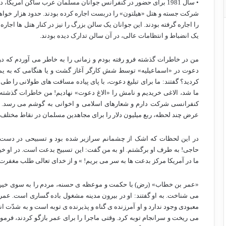
• سال 1981 برای حضور در کنفرانس جوانان مسلمان عرب ساکن آمریک
شرکت جسته و هتل «هیلتون» را دربست اجاره کرده بودند. حدود هزار خواه
را اجاره گرفته بودند. این جوانان یک سالن بزرگ را نیز در کنار هتل ها اجار
یک انضباط و انتظامات عالی، در آن سالن تدارک دیده بودند.
من در خاطرات گذشته فرو رفته بودم و زمانی را به خاطر می آوردم که در
دعوت در «اسماعیلیه» توسط شش کارگر آغاز گشت و یا هنگامی که به یمن 
کردید؟ گفتند: ما برای تبلیغ دعوت، با پای پیاده مسافت های طولانی را 
ما شد، الاغی خریدیم و نامش را «الاغ دعوت» نهادیم! من خاطرات گذشته 
کنفرانسی شرکت دارم و شعارهای اسلامی و اخوانی به گوشم می رسد. آن
عرض چند لحظه، ربع میلیون دلار را برای مجاهدین مسلمان در نقاط مختلف دن
در این لحظات که اشک از چشمانم سرازیر شده بود و تسبیحی در دست 
حاجی! به طرف او برگشتم. او به من گفت: این تسبیح بدعت است. در او خیر
ما در آمریکا مرکز بدعت ها به سر می بریم! » و از خدای تعالی طلب مغفرت ن
«عمر بن خطاب» (رض) با حکمت و موعظه ی حسنه، مردم را به سوی خیر و 
می شناخت. به او گفتند: او در بیرون مدینه مشغول باده گساری است. عمر 
معبودی وجود ندارد و او آمرزنده ی گناه و پذیرنده ی توبه است و به شدّت ا
می ریخت و سرانجام توبه کرد. وقتی ماجرا را برای عمر بازگو کردند، فرمود