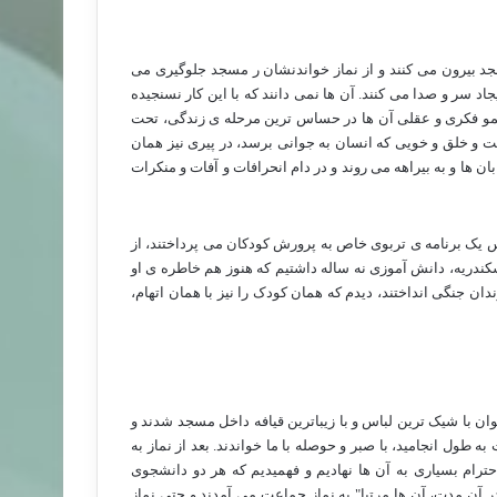
سجد بیرون می کنند و از نماز خواندنشان ر مسجد جلوگیری می
جاد سر و صدا می کنند. آن ها نمی دانند که با این کار نسنجیده
 نمو فکری و عقلی آن ها در حساس ترین مرحله ی زندگی، تحت
ت و خلق و خویی که انسان به جوانی برسد، در پیری نیز همان
یابان ها و به بیراهه می روند و در دام انحرافات و آفات و منکرات
یک برنامه ی تربوی خاص به پرورش کودکان می پرداختند، از
دند و سال 1951 در مدارس جمعه ی اسکندریه، دانش آموزی نه ساله داشتیم که هنوز هم خاطره ی او
 برانگیز است. در محنت سال 1965 که ما را به زندان جنگی انداختند، دیدم که همان کودک را نیز با همان اتهام،
ان با شیک ترین لباس و با زیباترین قیافه داخل مسجد شدند و
ه طول انجامید، با صبر و حوصله با ما خواندند. بعد از نماز به
ترام بسیاری به آن ها نهادیم و فهمیدیم که هر دو دانشجوی
در آن مدت، آن ها مرتبا" به نماز جماعت می آمدند و حتی نماز