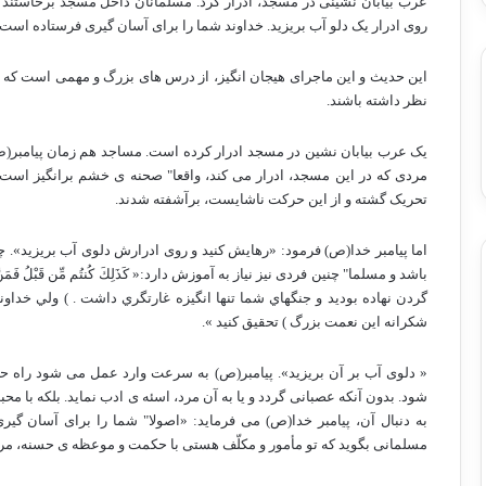
عرب بیابان نشینی در مسجد، ادرار کرد. مسلمانان داخل مسجد برخاستند تا ب
روی ادرار یک دلو آب بریزید. خداوند شما را برای آسان گیری فرستاده است 
این حدیث و این ماجرای هیجان انگیز، از درس های بزرگ و مهمی است که باید
نظر داشته باشند.
یک عرب بیابان نشین در مسجد ادرار کرده است. مساجد هم زمان پیامبر(ص)
مردی که در این مسجد، ادرار می کند، واقعا" صحنه ی خشم برانگیز است 
تحریک گشته و از این حرکت ناشایست، برآشفته شدند.
اما پیامبر خدا(ص) فرمود: «رهایش کنید و روی ادرارش دلوی آب بریزید»
باشد و مسلما" چنین فردی نیز نیاز به آموزش دارد:« كَذَلِكَ كُنتُم مِّن قَبْلُ فَمَنَّ اللّهُ ع
گردن نهاده بوديد و جنگهاي شما تنها انگيزه غارتگري داشت . ) ولي خداوند
شكرانه اين نعمت بزرگ ) تحقيق كنيد ».
« دلوی آب بر آن بریزید». پیامبر(ص) به سرعت وارد عمل می شود راه ح
شود. بدون آنکه عصبانی گردد و یا به آن مرد، اسئه ی ادب نماید. بلکه با مح
به دنبال آن، پیامبر خدا(ص) می فرماید: «اصولا" شما را برای آسان گی
مسلمانی بگوید که تو مأمور و مکلّف هستی با حکمت و موعظه ی حسنه، مرد