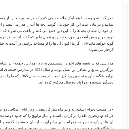
• در گذشته و چه بسا هم اینک ملاحظه می کنیم که مردم، بچه ها را از م
نمایند و در بیان علت این کار خود می گویند: بچه ها آب را هدر می دهند و ای
ی خود، رابطه ی بچه ها را با این دین قطع می کنند و باعث می شوند که
تربیت و پرورش اسلامی صورت نپذیرد و همان طور که گفته اند:«با هر تربی
گونه خواهد ماند»
[3]
. اگر ما اکنون آن ها را از مساجد برانیم، در آینده به خ
گرفتار می شوند.
مدارسی که در شعبه های اخوان المسلمین به نام «مدارس جمعه» بر اساس 
بزرگترین منابع و مصادر این نسل بو
برایم شگفت آور و تحسین
دستگیر نموده و او را پانزده سال محکوم کرده اند.
• در مسجدالحرام اسکندریه و در ماه مبارک رمضان و در ایام اعتکاف، دو جو
هر کدام، زنجیری طلا را در گردن داشتند و نماز تراویح را که حدود دو ساعت ب
آن ها نزدیک شدم و به همراه سایر برادران به ایشان خوشامد گفتیم و اح
دانشگاه قاهره هستند و در تعطیلی تابستان برای تفریح به اینجا آمده اند. 