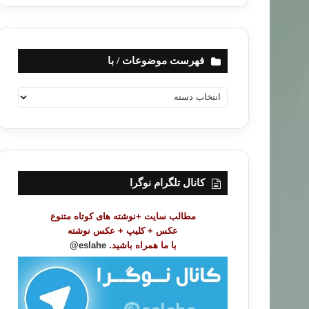
فهرست موضوعات / با
ف
ه
ر
س
ت
م
و
کانال تلگرام نوگرا
ض
و
مطالب سایت +نوشته های کوتاه متنوع
ع
عکس + کلیپ + عکس نوشته
ا
با ما همراه باشید.
eslahe@
ت
/
ب
ا