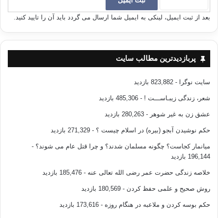
مقایسه‌ میان اشیای غیبی و نامشهود با موجودات مشهود و عینی هم نمی‌باشد؛
بعد از ثبت ایمیل، لینکی به ایمیل شما ارسال می گردد باید آن را تایید کنید.
زیرا استنتاج عقلی یکی از بزرگترین اسباب شناخت به شمار می‌آید.
سخنی از «دکتر الکسیس کارل» و «پروفسور أ. ی. ماندیر» طبیعیدان مشهور :
پربازدیدترین مطالب سایت
1- دکتر «الکسیس کارل» می‌گوید : «جهان ریاضیات مجموعة سرسام‌آوری از
قیاس و فرضیه است که اثبات هر چیزی در آن، ناشی از معادلة اسرار‌آمیزی
سایت نوگرا
- 823,882 بازدید
است که شامل مجرداتی غیر قابل تفسیر می‌باشد».
شعر، زندگی زیبـاســـت !
- 485,306 بازدید
2- پروفسور «أ. ی. ماندیر» می‌گوید : «حقایقی که مستقیماً از راه حواس بدان
عشق زن به غیر شوهر
- 280,263 بازدید
دست یافته‌ام، «حقایق محسوس» نام دارند، اما حقایق موجود نزد ما، همگی در
حکم نوشیدن آبجو (بیره) در اسلام چیست ؟
- 271,329 بازدید
این دسته خلاصه نمی‌شوند، بلکه حقایق بسیاری در اطرافمان وجود دارند که
غیرمستقیم، یعنی از راه استنباط نظری به آنها علم پیدا نموده‌ایم؛ لذا آنها را
میانمار کجاست؟ چگونه مسلمان شدند؟ و چرا قتل عام می شوند؟
-
«حقایق استنباطی» می‌نامیم».
196,144 بازدید
خلاصه زندگی حضرت عمر رضی الله تعالی عنه
- 185,476 بازدید
نکتة مهم این است که بدانیم فرقی میان این دو نوع حقیقت به چشم نمی‌خورد
جز اینکه در وجه تسمیه و نام‌گذاری متفاوتند. شناخت ما در اولی مستقیم و
روش صحیح و علمی حفظ کردن
- 180,569 بازدید
محسوس است و در دومی غیرمستقیم، با واسطه و نامحسوس؛ حقیقت هم هر
حکم بوسه کردن و ملاعبه در هنگام روزه
- 173,616 بازدید
طور به چنگ آید حقیقت است و قابل قبول.