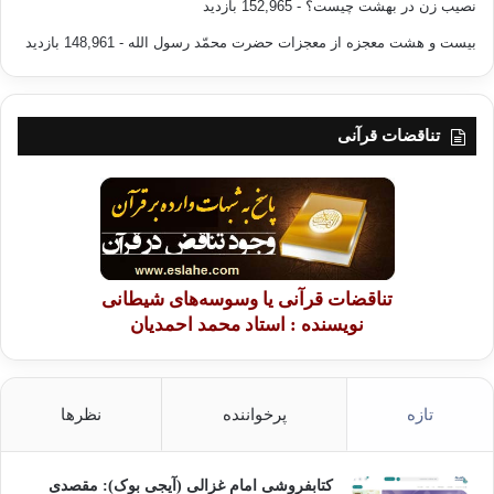
نصیب زن در بهشت چیست؟
- 152,965 بازدید
می‌دانیم که جز اندکی از حقایق موجود در هستی به کمک حواس درک نخواهند
بیست و هشت معجزه از معجزات حضرت محمّد رسول الله
- 148,961 بازدید
شد؛ پس چطور می‌توانیم بر بقیة حقایق، شناخت پیدا کنیم؟ … .
در اینجا وسیله‌ای مطمئن جهت درک این حقایق وجود دارد و آن عبارت است از
«استنباط یا تعلیل» که شیوه‌ای عقلانی بوده و انسان‌ها با به کارگیری آن، بدین
تناقضات قرآنی
نتیجه می‌رسند که : فلان چیز موجود است اما تا به حال آن را مشاهده نکرده‌ایم
…. .
شیوة استنباطی یا تعلیلی در شناخت حقایق، شیوة درستی است زیرا خود
هستی یک چیز عقلانی می‌باشد و تمام وقایع محسوس، خود حقایق موجود در
هستی را تشکیل می‌دهند.
تناقضات قرآنی یا وسوسه‌های شیطانی
نویسنده : استاد محمد احمدیان
برخی از این حقایق محسوس، در ظاهر چیزی جزئی و غیر مرتبط با دیگری
می‌باشند؛ اما هنگامی که به تنهایی و مستقل از دیگر حقایق، مورد بررسی واقع
می‌شوند معنای خود را از دست می‌دهند؛ در حالی که اگر آنها را در پرتو حقایق
بی‌شمار دیگری بررسی نماییم که مستقیم یا غیر مستقیم به وجودشان پی
تازه
پرخواننده
نظرها
برده‌ایم، حقیقت وجودیشان را به خوبی درمی‌یابیم … .
برای مثال می‌بینیم وقتی که پرنده‌ای درهوا می‌میرد، بر زمین می‌افتد؛ یا
کتابفروشی امام غزالی (آیجی بوک): مقصدی