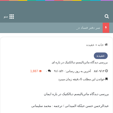
جستجو برای
منو
سر دفتر فساد در زمین‌، دوری وکناره‌گیری از راه خداست‌!
خانه
»
عقیده
عقیده
بررسی دیدگاه ماتریالیسم دیالکتیک در باره ای
۸۸/۰۹/۱۴
آخرین به روز رسانی: ۹۱/۰۸/۲۰
۰
1,887
خواندن این مطلب 6 دقیقه زمان میبرد
بررسی دیدگاه ماتریالیسم دیالکتیک در باره ایمان
عبدالرحمن حسن حبنّکة المیدانی / ترجمه : محمد سلیمانی