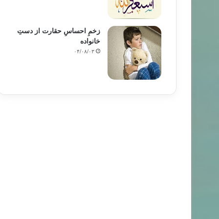
زخمِ احساسِ حقارت از دستِ
خانواده
۰۴/۰۸/۰۳