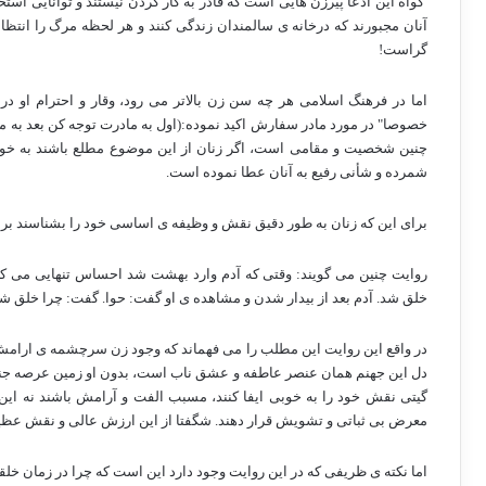
گواه این ادعا پیرزن هایی است که قادر به کار کردن نیستند و توانایی استخ
آنان مجبورند که درخانه ی سالمندان زندگی کنند و هر لحظه مرگ را انتظا
گراست!
اما در فرهنگ اسلامی هر چه سن زن بالاتر می رود، وقار و احترام او د
خصوصا" در مورد مادر سفارش اکید نموده:(اول به مادرت توجه کن بعد به ماد
چنین شخصیت و مقامی است، اگر زنان از این موضوع مطلع باشند به خود ا
شمرده و شأنی رفیع به آنان عطا نموده است.
برای این که زنان به طور دقیق نقش و وظیفه ی اساسی خود را بشناسند ب
روایت چنین می گویند: وقتی که آدم وارد بهشت شد احساس تنهایی می کرد 
خلق شد. آدم بعد از بیدار شدن و مشاهده ی او گفت: حوا. گفت: چرا خلق ش
در واقع این روایت این مطلب را می فهماند که وجود زن سرچشمه ی ارامش
دل این جهنم همان عنصر عاطفه و عشق ناب است، بدون او زمین عرصه جنگ 
گیتی نقش خود را به خوبی ایفا کنند، مسبب الفت و آرامش باشند نه این
معرض بی ثباتی و تشویش قرار دهند. شگفتا از این ارزش عالی و نقش عظیم 
اما نکته ی ظریفی که در این روایت وجود دارد این است که چرا در زمان خل