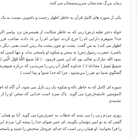
زمان بزرگ شدنشان سرپرستیشان می کنند.
یکی از سوره های کامل قرآن به خاطر اظهار رحمت و دلجویی نسبت به یک 
خولة دختر ثعلبه (رض) زنی که به خاطر شکایت از همسرش نزد پیامبر اکر
خدا! شوهرم دارایی ام را خرج کرده، جوانی ام را بر باد داده، صاحب فرز
اظهار می کند ( به من گفت: پشت تو چون پشت ماد رمن است یعنی دیگر تو 
باشی). حضرت رسول (ص) به سخن و شکوه او پاسخی نداد، و تنها کسی که از
نمود الله تبارک و تعالی بود که این چنین فرمود : {‏ قَدْ سَمِعَ اللَّهُ قَوْلَ الَّتِي تُجَادِلُكَ فِي
سَمِيعٌ بَصِيرٌ ‏} مجادله/1 { خداوند گفتار آن زني را مي‌پذيرد ك
گفتگوي شما دو نفر را مي‌شنود ، چرا كه خدا شنوا و بينا است.}
سوره ای کامل که به خاطر ناله و شکوه یک زن نازل می شود، آن گاه که اظ
المؤمنین عایشه(رض) می گوید: پاک منزه است خدایی که سخن او را از ف
نشنیدم.
روزی مردم زنی را می بینند که خطاب به عمر(رض) می گوید: آیا تو همان 
گفتی که به تو امیر مؤمنان بگویند، ای عمر تقوای خدا را پیشه کن! مردم ای
را فرا بخوانید؛ او همان زنی است که خدای عزوجل سخنش را شنید و پاسخش 