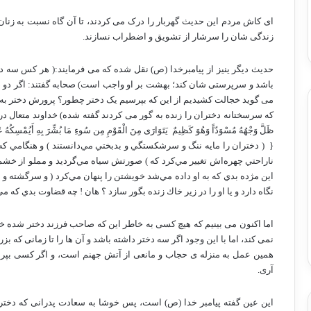
ای کاش مردم این حدیث گهربار را درک می کردند، تا آن گاه نسبت به زنان ر
زندگی شان را سرشار از تشویق و اضطراب نسازند.
حدیث دیگر ینیز از پیامبرخدا (ص) نقل شده که می فرمایند:( هر کس سه دخ
باشد و سرپرستی شان کند؛ بهشت بر او واجب است) صحابه گفتند: اگر دو د
می گوید خجالت کشیدیم از این که بپرسیم یک دختر چطور؟ پرورش دختر به صبر
که سرسختانه دختران را زنده به گور می کردند گفته شده) خداوند متعال در ا
{ ‏ ( دختران را مايه ننگ و سرشكستگي و بدبختي مي‌دانستند ) و هنگامي كه 
ناراحتي چهره‌اش تغيير مي‌كرد كه ) صورتش سياه مي‌گرديد و مملو از خشم و 
اين مژده بدي كه به او داده مي‌شد خويشتن را پنهان مي‌كرد ( و سرگشته و حير
نگاه دارد و يا او را در زير خاك زنده بگور سازد ؟ هان ! چه قضاوت بدي كه مي‌ك
اما اکنون می بینیم که هیچ کسی به خاطر این که صاحب فرزند دختر شده خود را
نمی کند، اما با این وجود اگر سه دختر داشته باشد و آن ها را تا زمانی که
همین عمل به منزله ی حجاب و مانعی از آتش جهنم است، و اگر کسی بپرسد
آری.
این عین گفته پیامبر خدا (ص) است، پس خوشا به سعادت پدرانی که دخترانی د