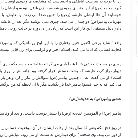
زن با توجه به سرشت عاطفی و احساسی که مشخصه ی وجودی اوست از لح
گیرد. محمد (ص) از این جنبه ی وجودی شخصیت زن غافل نبوده، و ایشان را 
خوشایند آن ها؛ ایشان عایشه (رض) را چنین صدا می زدند: یا عایش، یا
مهربانی پیامبر(ص) دو چندان می شد، چیزی نمی نوشید مگر بعد از عایشه،
داد.( دلیل منطقی این کار این است که زنان در آن دوره در حالت روحی نامن
واقعا" شاید برخی اکنون چنین رفتاری را با این اوج رومانتیکی که پیام
کجایند کسانی که ادعا می کنند: اسلام احترام و کرامتی برای زن قایل نیست،
روزی در مسجد، حبشی ها با عصا بازی می کردند، عایشه خواست که بازی آنا
دیوار دراز کرد، عایشه که پشت دستش قرار گرفته بود چانه اش را روی باز
است؟ او می گفت: نه … چندین پیامبر (ص) سؤالش را تکرار کرد و هر بار ع
می کند: که به خدا قسم! پیامبر خدا باز نگشت مگر تا آن لحظه که من برگشت
عشق پیامبر(ص) به خدیجه(رض)
پیامبر (ص) ام المؤمنین خدیجه (رض) را بسیار دوست داشت، و بعد از وفاتش 
در روز فتح مکه یعنی 14 سال بعد از وفات ایشان، در آن موق
از دور می بیند، وی شخصا" برای دیدارش به سمت او می رود، عبایش را رو