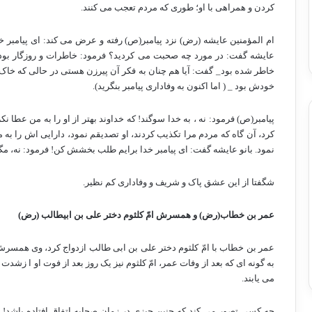
کردن و همراهی با او؛ طوری که مردم تعجب می کنند.
ام المؤمنین عایشه (رض) نزد پیامبر(ص) رفته و عرض می کند: ای پیامبر
عایشه گفت: در مورد چه صحبت می کردید؟ فرمود: خاطرات و روزگار بودن ب
خاطر شده بود_ گفت: آیا هم چنان به فکر آن پیرزن هستی در حالی که خاک او 
خودش بود _ ( اما اکنون به وفاداری پیامبر بنگرید).
پیامبر(ص) فرمود: نه ، به خدا سوگند! که خداوند بهتر از او را به من عطا نک
کرد، آن گاه که مردم مرا تکذیب کردند، او تصدیقم نمود، دارایی اش را به م
نمود. بانو عایشه گفت: ای پیامبر خدا برایم طلب بخشش کن! فرمود: نه، م
شگفتا از این عشق پاک و شریف و وفاداری کم نظیر.
عمر بن خطاب(رض) و همسرش امّ کلثوم دختر علی بن ابیطالب (رض)
عمر بن خطاب با امّ کلثوم دختر علی بن ابی طالب ازدواج کرد، وی همسرش 
به گونه ای که بعد از وفات عمر، امّ کلثوم نیز یک روز بعد از فوت او ا زشد
می یابند.
چه کسی تصور می کند که چنین چیزی در زمان صحابه اتفاق افتاده باشد! ش