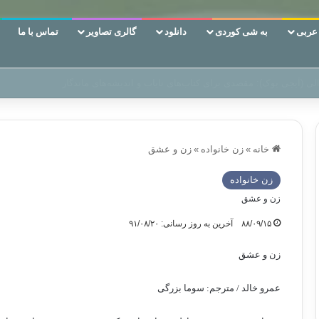
ربی
به شی کوردی
دانلود
گالری تصاویر
تماس با ما
ن‌، دوری وکناره‌گیری از راه خداست‌!
خانه
»
زن خانواده
»
زن و عشق
زن خانواده
زن و عشق
۸۸/۰۹/۱۵
آخرین به روز رسانی: ۹۱/۰۸/۲۰
زن و عشق
عمرو خالد / مترجم: سوما بزرگی