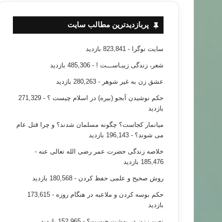
پربازدیدترین مطالب سایت
سایت نوگرا
- 823,841 بازدید
شعر، زندگی زیبـاســـت !
- 485,306 بازدید
عشق زن به غیر شوهر
- 280,263 بازدید
حکم نوشیدن آبجو (بیره) در اسلام چیست ؟
- 271,329
بازدید
میانمار کجاست؟ چگونه مسلمان شدند؟ و چرا قتل عام
می شوند؟
- 196,143 بازدید
خلاصه زندگی حضرت عمر رضی الله تعالی عنه
-
185,476 بازدید
روش صحیح و علمی حفظ کردن
- 180,568 بازدید
حکم بوسه کردن و ملاعبه در هنگام روزه
- 173,615
بازدید
نصیب زن در بهشت چیست؟
- 152,965 بازدید