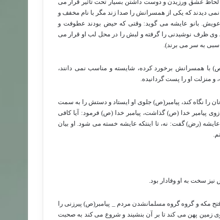
اظ عشق ورزیدن و دوست داشتن بسیار تحت تأثیر قرار می
نمی دیدند که یکی از همسرانش را صدا زند مگر با نام مخفف و
 عویش. بانو عایشه می گوید: وقتی که حیض بودند عطوفت و
 وی ظرف نوشیدنی را گرفته و لبش را در محل لب او قرار می
اسبی به سر می برند).
بر(ص) با همسرانش برخورد کرده، شایسته و مناسب نمی دانند،
 و منزلت او را پست گردانیده.
ن را نگاه کند، پیامبر(ص) جلوی او ایستاد و دستش را به سمت
وی پیامیر خدا (ص) گذاشت، پیامبر خدا (ص) فرمود: آیا کافی
ایشه (رض) گفت: نه، تا اینتکه عایشه خسته می شود. او بیان
م.
نیز سخت به او وفادار بود.
عیت حساس _ فتح مکه و گروه گروه مسلمانشدن مردم _ پیامبر(ص) پیرزنی را
ی زمین پهن می کند تا بر آن بنشیند و شروع می کند به صحبت