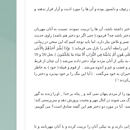
ئوف و دلسوز بوده و آن ها را مورد اذیت و آزار قرار ندهند و
تر داشته باشد، آن ها را تربیت نموده، نسبت به آنان مهربان
ختر باشد چه؟ فرمود:( حتی اگر دو دختر هم باشد) راوی حدیث
 و تلاش نیاز دارد، اما باید توجه کنیم که این سخن در زمانی
ین رابطه آیاتی را نازل می فرماید:{
‏ وَإِذَا بُشِّرَ أَحَدُهُمْ بِالأُنثَى
ظَلَّ وَجْهُهُ مُسْوَدّاً وَهُوَ كَظِيمٌ ‏‏ يَتَوَارَى مِنَ الْقَوْمِ مِن سُوءِ مَا بُشِّرَ بِهِ أَيُمْسِكُهُ عَلَى هُونٍ أَمْ يَدُسُّهُ فِي التُّرَابِ أَلاَ سَاء مَا يَحْكُمُونَ ‏} نحل/58 و 59
به يكي از آنان مژده تولّد دختر داده مي‌شد ( آن چنان از فرط
غضب و غم و اندوه مي‌شد . ‏‏ از قوم و قبيله ( خود ) به خاطر
ان به خود مي‌گفت : ) آيا اين ننگ را بر خود بپذيرد و دختر را
ردند ! ‏}
 از مردم پنهان نمی کند و _ پناه بر خدا _ او را زنده به گور
 بزرگ می شوند در کنال مهر و محبت پرورش دهد و سرپرستی کند؛
: آیا در مورد دو دختر هم این گفته صادق است؟ می گوییم:
ارند و به نیکی آنان را تربیت کرده و با آنان مهربانند و تا