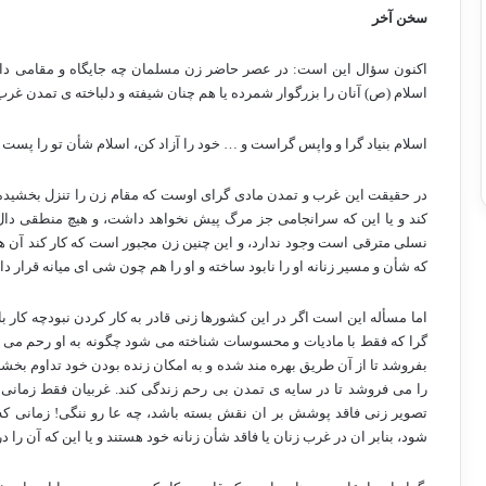
سخن آخر
اکنون سؤال این است: در عصر حاضر زن مسلمان چه جایگاه و مقامی دارد؟ 
اسلام (ص) آنان را بزرگوار شمرده یا هم چنان شیفته و دلباخته ی تمدن غرب
اسلام بنیاد گرا و واپس گراست و … خود را آزاد کن، اسلام شأن تو را پست 
در حقیقت این غرب و تمدن مادی گرای اوست که مقام زن را تنزل بخشیده، 
کند و یا این که سرانجامی جز مرگ پیش نخواهد داشت، و هیچ منطقی دال بر
نسلی مترقی است وجود ندارد، و این چنین زن مجبور است که کار کند آن 
که شأن و مسیر زنانه او را نابود ساخته و او را هم چون شی ای میانه قرار دا
اما مسأله این است اگر در این کشورها زنی قادر به کار کردن نبودچه کار با
گرا که فقط با مادیات و محسوسات شناخته می شود چگونه به او رحم می کند!
بفروشد تا از آن طریق بهره مند شده و به امکان زنده بودن خود تداوم بخ
را می فروشد تا در سایه ی تمدن بی رحم زندگی کند. غربیان فقط زما
تصویر زنی فاقد پوشش بر ان نقش بسته باشد، چه عا رو ننگی! زمانی که
شود، بنابر ان در غرب زنان یا فاقد شأن زنانه خود هستند و یا این که آن را 