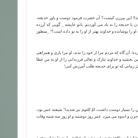
 خدا! این پیرزن کیست؟ آن حضرت فرمود دوست و یاور خدیجه،
ا خدیجه را به یاد می آوردیم. بانو عایشه _ گویی که آزرده
را پوشانده و خداوند بهتر از او را به تو داده است؟! _منظور
رده؛ آن گاه که مردم مرا از خود را ندند، او مرا یاری و همراهی
ن بخشید و خداوند تبارک و تعالی فرزندانی را از او به من عطا
گر زمانی که تو برای خدیجه طلب آمرزش کنی!
را بسیار دوست داشت، امّ کلثوم نیز شدیدا" شیفته عمر بود،
ت حزن و اندوه می میرد. عمر روز دوشنبه و او روز سه شنبه وفات
اید این واقعه تصویری روشن از حقایق را به ما نشان دهد و