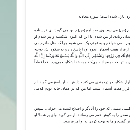
زن نازل شده است؛ سوره مجادله.
م (ص) می رود، وی به پیامبر(ص) چنین می گوید: ای فرستاده
ندان زیادی از من شده، تا این که اکنون شکسته و پیر شدم او
را نمی خواهم و به تو نزدیک نمی شوم چرا که مثل مادرم می
 فراز هفت آسمان اندوه او را پاسخ داد و به شکوه اش توجیه
 زَوْجِهَا وَتَشْتَكِي إِلَى اللَّهِ وَاللَّهُ يَسْمَعُ تَحَاوُرَكُمَا إِنَّ اللَّهَ
ه درباره شوهرش با تو بحث و مجادله مي‌كند و به خدا شكايت مي‌برد . خدا قطعاً
هار شکایت و دردمندی می کند خدایش به او پاسخ می گوید. ام
راز هفت آسمان شنید اما من که در همان خانه بودم کلامی
کسی نیستی که خود را آبادگر و اصلاح کننده می خوانی، سپس
ن سخن را به گوش عمر می رسانند، او می گوید: وای بر شما! او
گفت، و ما به توجه کردن به او امر فرمود.