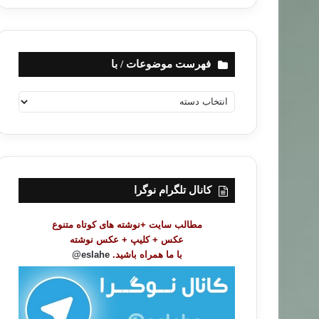
فهرست موضوعات / با
ف
ه
ر
س
ت
م
و
کانال تلگرام نوگرا
ض
و
مطالب سایت +نوشته های کوتاه متنوع
ع
عکس + کلیپ + عکس نوشته
ا
با ما همراه باشید.
eslahe@
ت
/
ب
ا