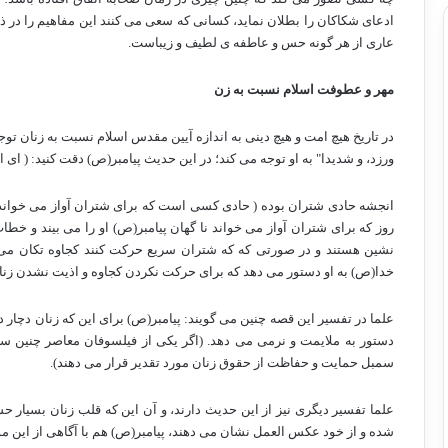
ادعای شکاکان را بطلان نماید، کسانی که سعی می کنند این مفاهیم را در
عاری از هر گونه حس و عاطفه ی لطیف و زیباست.
مهر و عطوفت اسلام نسبت به زن
در تاریخ هیچ امت و هیچ دینی به اندازه آیین مقدس اسلام نسبت به زنان 
ورزد، و شدیدا" به او توجه می کند؛ در این حدیث پیامبر(ص) دقت کنید: ( ای
انجشه حادی شتران بوده ( حادی کسی است که برای شتران آواز می خواند 
روز که برای شتران آواز می خواند نا گهان پیامبر(ص) او را می بیند و خطاب
نشین هستند و در صورتی که که شتران سریع حرکت کنند کجاوه تکان می خو
خدا(ص) به او دستور می دهد که برای حرکت نکردن کجاوه و اذیت نشدن زنان 
علما در تفسیر این قصه چنین می گویند: پیامبر(ص) برای این که زنان دچا
دستور به ملایمت و نرمی می دهد. (اگر یکی از فیلسوفان معاصر چنین سخنان
سمبل حمایت و حفاظت از حقوق زنان مورد تقدیر قرار می دهند).
علما تفسیر دیگری نیز از این حدیث دارند، و آن این که قلب زنان بسیار 
شده و از خود عکس العمل نشان می دهند، پیامبر(ص) هم با آگاهی از این م