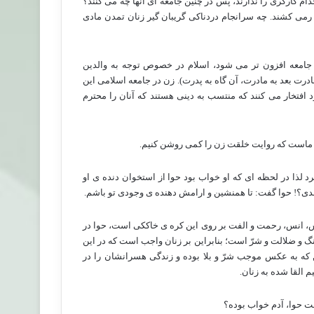
دام کارگری را ندارند، پس در چنین جامعه ای آنها چه می کنند؟
 رمی کشند. چه سرانجام دردناکی گریبان گیر زنان تمدن مادی
ر جامعه افزون تر می شود، اسلام در خصوص توجه به والدین
رت بعد به مادرت، آن گاه به پدرت). زن در جامعه اسلامی این
فتخار می کنند که منتسب به دینی هستند که آنان را محترم
ر ماست که روایت خلقت زن را کمی روشن کنیم.
لذا در لحظه ای که او خواب بود حوا از استخوان دنده ی او
دی؟! حوا گفت: تا همنشین و ارامش دهنده ی وجودی تو باشم.
، انس، رحمت و الفت بر روی این کره ی خاککی است، حوا در
و ضلالت و شرّ است؛ بنابراین بر زنان واجب است که در این
 که به عکس موجب شرّ و بلا بوده و زندگی هسرانشان را در
القا شده به زنان.
قت حوا، آدم خواب بوده؟