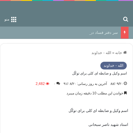
جستجو برای
منو
سر دفتر فساد در زمین‌، دوری وکناره‌گیری از راه خداست‌!
خانه
»
الله - خداوند
الله - خداوند
اسم وکیل و ضابطه ای کلی برای توکّل
۸۸/۰۹/۲۰
آخرین به روز رسانی: ۹۱/۰۸/۲۰
۰
2,482
خواندن این مطلب 10 دقیقه زمان میبرد
اسم وکیل و ضابطه ای کلی برای توکّل
استاد شهید ناصر سبحانی