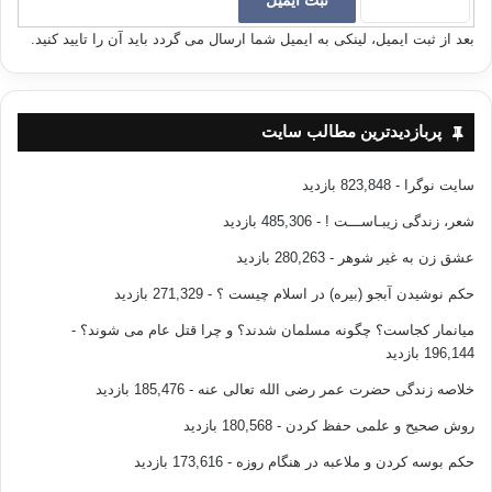
نیست؛ یعنی بودن مقدمات مساوی با تحقق نتایج نیست؛ بنابراین از جهت این
که چه روی می دهد و چه روی نمی دهد، بود و نبود اسباب باید برای او مساوی
بعد از ثبت ایمیل، لینکی به ایمیل شما ارسال می گردد باید آن را تایید کنید.
باشد و تنها فرقی که در این دو حالت مطرح است این است که وقتی اسباب
هست او وظیفه ی خود را ادا کرده است و وقتی اسباب نیست او مؤظف است
در جهت اخذ اسباب تلاش کند؛ زیرا اگر برای تهیه ی اسباب کوشش نکند دچار
پربازدیدترین مطالب سایت
گناه شده است؛ پس بودن و نبودن امکانات باید تنها در زمینه ادای تکلیف برای
او مهم باشد.
سایت نوگرا
- 823,848 بازدید
اگر انسان به این حالت رسید، آن وقت می توان گفت حقیقت توکل را فهمیده و
شعر، زندگی زیبـاســـت !
- 485,306 بازدید
او فردی متوکل است.
عشق زن به غیر شوهر
- 280,263 بازدید
توکل مستلزم اخذ اسباب است:
حکم نوشیدن آبجو (بیره) در اسلام چیست ؟
- 271,329 بازدید
میانمار کجاست؟ چگونه مسلمان شدند؟ و چرا قتل عام می شوند؟
-
ذکر این توضیح نیز ضروری است که توکل حتما" مستلزم اخذ اسباب است. برای
196,144 بازدید
روشن شدن مطلب مثالی را به اختصار ذکر می کنیم.
خلاصه زندگی حضرت عمر رضی الله تعالی عنه
- 185,476 بازدید
فرض کنید در جایی سه نفر دچار بیماری شده و پزشکی حاذق به آن جا آمده و
روش صحیح و علمی حفظ کردن
- 180,568 بازدید
وضعیت هم به گونه ای است که بیماران می توانند جهت معالجه به او مراجعه
کنند.
حکم بوسه کردن و ملاعبه در هنگام روزه
- 173,616 بازدید