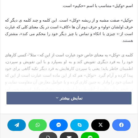
اسم «وکیل» متناسب با اسم «حکیم» است.
«وکیل» صفت مشبه و از ریشه «وکل» است. این کلمه و چند کلمه ی دیگر که
حرف اولشان «واو» و حرف دوم آن ها «کاف» است در یک معنای کلی که عبارت
است از:« چیزی با اتکاء و تماس با چیز دیگر خود را محکم می کند»، مشترک
هستند.
کلمه ی «وکل» به معنای خاص خود عبارت است از این که:- مثلا"- کسی کارهای
خود را به فرد دیگری تفویض کند و به او بسپارد و با این تفویض و سپردن،
اطمینان خاطر یابد؛ یعنی با سپردن کارهایش به فرد دیگر تکیه گاهی برای خود
پیدا کرده و آرام گیرد. «توکل» هم که از این ماده است عبارت است از این که
انسان خود را وادار به چنین کاری کرده و با عوامل معارض آن مقاومت نماید، و
در نتیجه به آن حالت از اطمینان و آرامش برسد «خداوند وکیل است» یعنی این
صفت برای خداوند ثابت شده است که هر کسی کاری داشته باشد و در حالت و
نمایش بیشتر
وضعیتی قرار گیرد و به دنبال تکیه گاهی بگردد تا با تکیه کردن و واگذاری کارش
به او به حالت اطمینان و آرامش دست یابد، او حاضر است که تکیه گاه چنین
فردی باشد.
برای روشن شدن مطلب کمی به عقب بر می گردیم.