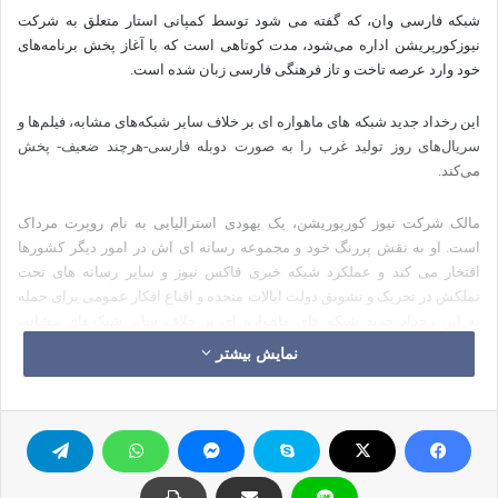
شبکه فارسی وان، که گفته می شود توسط کمپانی استار متعلق به شرکت
نیوزکورپریشن اداره می‌شود، مدت کوتاهی است که با آغاز پخش برنامه‌های
خود وارد عرصه تاخت و تاز فرهنگی فارسی زبان شده است.
این رخداد جدید شبکه های ماهواره ای بر خلاف سایر شبکه‌های مشابه، فیلم‌ها و
سریال‌های روز تولید غرب را به صورت دوبله فارسی-هرچند ضعیف- پخش
می‌کند.
مالک شرکت نیوز کورپوریشن، یک یهودی استرالیایی به نام روپرت مرداک
است. او به نقش پررنگ خود و مجموعه رسانه ای اش در امور دیگر کشورها
افتخار می کند و عملکرد شبکه خبری فاکس نیوز و سایر رسانه های تحت
تملکش در تحریک و تشویق دولت ایالات متحده و اقناع افکار عمومی برای حمله
به این رخداد جدید شبکه های ماهواره ای بر خلاف سایر شبکه‌های مشابه،
فیلم‌ها و سریال‌های روز تولید غرب را به صورت دوبله فارسی پخش
نمایش بیشتر
می‌کند.عراق را بسیار خوب و مؤثر ارزیابی کرده است.
روپرت مرداک
روپرت مرداك در خانواده‌ای استرالیایی از طبقه متوسط ولی پرنفوذ و قدرتمند