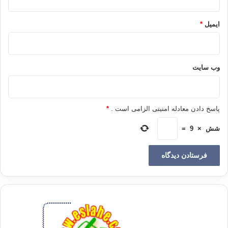
دانند كه حدس زدن حركت بعدی‌اش عملاً غیرممكن است.
ایمیل
*
بررسی محتوایی سریال های فارسی وان
وب‌ سایت
اندکی تأمل در مضامین سریال های شبکه نوظهور این غول رسانه ای، این نکته
ظریف را آشکار می سازد که بسیاری از این داستان های در ظاهر جذاب و دیدنی
در کنار کیفیت بالای تصویر و صدا، حاوی مفاهیم خیانت، جنایت و حتی بی بند و
پاسخ دادن معادله امنیتی الزامی است .
*
باری فکری و فرهنگی هستند.
شش
×
9
=
با اینکه سریال های شبکه فارسی وان از میان برنامه های روز آمریکا و اروپا
انتخاب می شوند، اما تحلیل محتوایی آن ها نشان می دهد که این انتخاب ها با
دقت و وسواسی خاص صورت می پذیرد.
سریال هایی که شخصیت های اغلب آنان زنانی هستند که یا در حال خیانت به
زندگی خود و دیگرانند و یا افراد دیگری در زندگی به آن ها خیانت می کنند و به
تبع راه اندکی تأمل در مضامین سریال های شبکه نوظهور این غول رسانه ای،