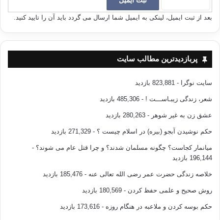
پس ما و شما دوست عزیز ،اگر به خانواده و بنیان آن و ارزشهای قومیتی خود
بعد از ثبت ایمیل، لینکی به ایمیل شما ارسال می گردد باید آن را تایید کنید.
پایبند هستیم و از بی بند و باری هراس ، و آن را مخل در زندگی خود میدانیم ، از
همین امروز هم خود و هم دیگران را از تماشای اینگونه کانالهای ماهواره ای منع
کنیم ، و با حذف این کانال و امثال این شبکه ها از ماهواره خود، به انسجام
پربازدیدترین مطالب سایت
خانواده و آینده فرزندانمان بیاندیشیم و از فضای سالم زندگی لذت ببریم .
مرجع : تابناک ،فرارو ، روژان نیوز
سایت نوگرا
- 823,881 بازدید
شعر، زندگی زیبـاســـت !
- 485,306 بازدید
ماهواره شبکه فارسی وان روپرت مرداک
عشق زن به غیر شوهر
- 280,263 بازدید
حکم نوشیدن آبجو (بیره) در اسلام چیست ؟
- 271,329 بازدید
کپی آدرس
میانمار کجاست؟ چگونه مسلمان شدند؟ و چرا قتل عام می شوند؟
-
196,144 بازدید
خلاصه زندگی حضرت عمر رضی الله تعالی عنه
- 185,476 بازدید
روش صحیح و علمی حفظ کردن
- 180,569 بازدید
حکم بوسه کردن و ملاعبه در هنگام روزه
- 173,616 بازدید